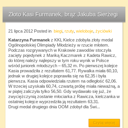
Złoto Kasi Furmanek, brąz Jakuba Sierżegi
21 lipca 2012
Posted in
biegi
,
rzuty
,
wieloboje
,
życiówki
Katarzyna Furmanek
z KKL Kielce zdobyła złoty medal
Ogólnopolskiej Olimpiady Młodzieży w rzucie młotem.
Podczas rozgrywanych w Krakowie zawodów stoczyła
zacięty pojedynek z Mariką Kaczmarek z Kadeta Rawicz,
do której należy najlepszy w tym roku wynik w Polsce
wśród juniorek młodszych – 65,32 m. Po pierwszej kolejce
Kasia prowadziła z rezultatem 61,77. Rywalka miała 60,10,
jednak w drugiej kolejce poprawiła się na 62,35 i była
pierwsza. Kasia odpowiedziała rzutem na odległość 62,06.
W trzeciej uzyskała 60,74, czwartą próbę miała nieważną, a
w piątej zaliczyła tylko 56,50. Gdy wydawało się już, że
zwyciężczynią zostanie młociarka z Rawicza, kielczanka w
ostatniej kolejce wyprzedziła ją rezultatem 63,31.
Drugi medal drugiego dnia OOM zdobył dla Świ...
Czytaj więcej