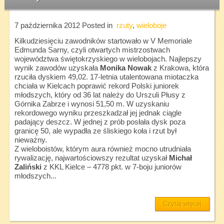
7 października 2012
Posted in
rzuty
,
wieloboje
Kilkudziesięciu zawodników startowało w V Memoriale
Edmunda Sarny, czyli otwartych mistrzostwach
województwa świętokrzyskiego w wielobojach. Najlepszy
wynik zawodów uzyskała
Monika Nowak
z Krakowa, która
rzuciła dyskiem 49,02. 17-letnia utalentowana miotaczka
chciała w Kielcach poprawić rekord Polski juniorek
młodszych, który od 36 lat należy do Urszuli Płusy z
Górnika Zabrze i wynosi 51,50 m. W uzyskaniu
rekordowego wyniku przeszkadzał jej jednak ciągle
padający deszcz. W jednej z prób posłała dysk poza
granicę 50, ale wypadła ze śliskiego koła i rzut był
nieważny.
Z wieloboistów, którym aura również mocno utrudniała
rywalizację, najwartościowszy rezultat uzyskał
Michał
Zaliński
z KKL Kielce – 4778 pkt. w 7-boju juniorów
młodszych...
Czytaj więcej