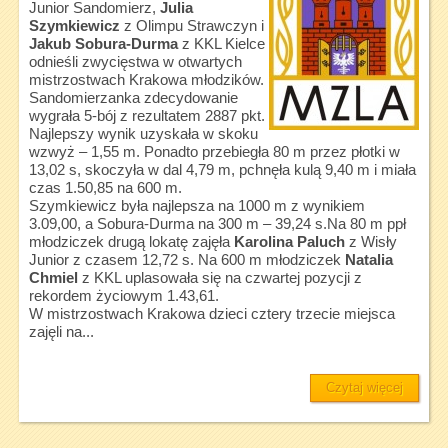
Junior Sandomierz,
Julia
Szymkiewicz
z Olimpu Strawczyn i
Jakub Sobura-Durma
z KKL Kielce
odnieśli zwycięstwa w otwartych
mistrzostwach Krakowa młodzików.
Sandomierzanka zdecydowanie
wygrała 5-bój z rezultatem 2887 pkt.
Najlepszy wynik uzyskała w skoku
wzwyż – 1,55 m. Ponadto przebiegła 80 m przez płotki w
13,02 s, skoczyła w dal 4,79 m, pchnęła kulą 9,40 m i miała
czas 1.50,85 na 600 m.
Szymkiewicz była najlepsza na 1000 m z wynikiem
3.09,00, a Sobura-Durma na 300 m – 39,24 s.Na 80 m ppł
młodziczek drugą lokatę zajęła
Karolina Paluch
z Wisły
Junior z czasem 12,72 s. Na 600 m młodziczek
Natalia
Chmiel
z KKL uplasowała się na czwartej pozycji z
rekordem życiowym 1.43,61.
W mistrzostwach Krakowa dzieci cztery trzecie miejsca
zajęli na...
Czytaj więcej