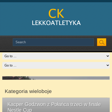
Slide # 2
Czytaj więcej
Kategoria wieloboje
Kacper Godzwon z Połańca trzeci w finale
Nestle Cup