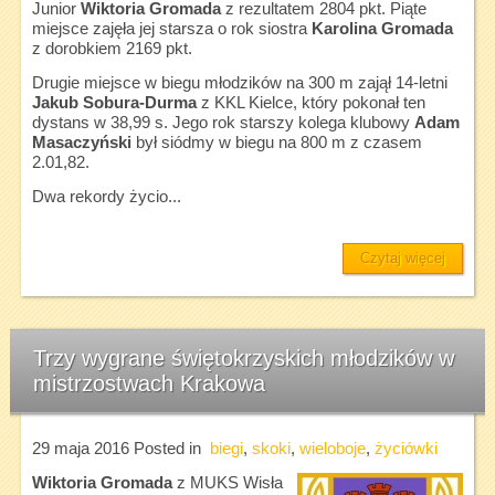
Junior
Wiktoria Gromada
z rezultatem 2804 pkt. Piąte
miejsce zajęła jej starsza o rok siostra
Karolina Gromada
z dorobkiem 2169 pkt.
Drugie miejsce w biegu młodzików na 300 m zajął 14-letni
Jakub Sobura-Durma
z KKL Kielce, który pokonał ten
dystans w 38,99 s. Jego rok starszy kolega klubowy
Adam
Masaczyński
był siódmy w biegu na 800 m z czasem
2.01,82.
Dwa rekordy życio...
Czytaj więcej
Trzy wygrane świętokrzyskich młodzików w
mistrzostwach Krakowa
29 maja 2016
Posted in
biegi
,
skoki
,
wieloboje
,
życiówki
Wiktoria Gromada
z MUKS Wisła