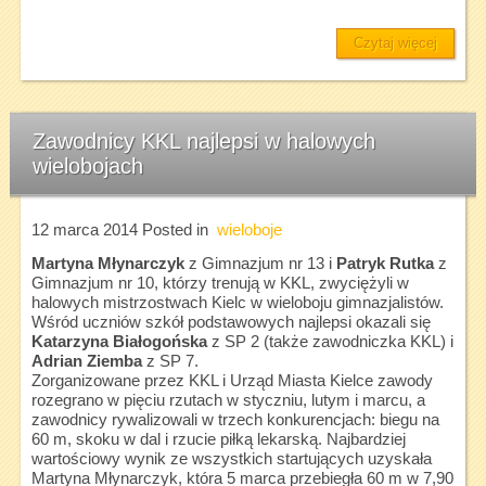
Czytaj więcej
Zawodnicy KKL najlepsi w halowych
wielobojach
12 marca 2014
Posted in
wieloboje
Martyna Młynarczyk
z Gimnazjum nr 13 i
Patryk Rutka
z
Gimnazjum nr 10, którzy trenują w KKL, zwyciężyli w
halowych mistrzostwach Kielc w wieloboju gimnazjalistów.
Wśród uczniów szkół podstawowych najlepsi okazali się
Katarzyna Białogońska
z SP 2 (także zawodniczka KKL) i
Adrian Ziemba
z SP 7.
Zorganizowane przez KKL i Urząd Miasta Kielce zawody
rozegrano w pięciu rzutach w styczniu, lutym i marcu, a
zawodnicy rywalizowali w trzech konkurencjach: biegu na
60 m, skoku w dal i rzucie piłką lekarską. Najbardziej
wartościowy wynik ze wszystkich startujących uzyskała
Martyna Młynarczyk, która 5 marca przebiegła 60 m w 7,90