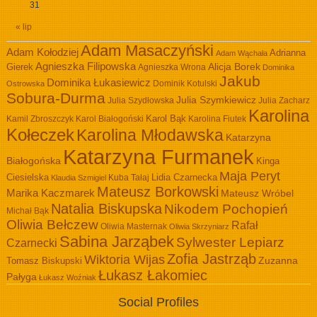
31
« lip
Adam Masaczyński
Adam Kołodziej
Adrianna
Adam Wąchała
Agnieszka Filipowska
Alicja Borek
Gierek
Agnieszka Wrona
Dominika
Jakub
Dominika Łukasiewicz
Dominik Kotulski
Ostrowska
Sobura-Durma
Julia Szymkiewicz
Julia Szydłowska
Julia Zacharz
Karolina
Kamil Zbroszczyk
Karol Białogoński
Karol Bąk
Karolina Fiutek
Kołeczek
Karolina Młodawska
Katarzyna
Katarzyna Furmanek
Białogońska
Kinga
Maja Peryt
Ciesielska
Lidia Czarnecka
Kuba Tałaj
Klaudia Szmigiel
Mateusz Borkowski
Marika Kaczmarek
Mateusz Wróbel
Natalia Biskupska
Nikodem Pochopień
Michał Bąk
Oliwia Bełczew
Rafał
Oliwia Masternak
Oliwia Skrzyniarz
Sabina Jarząbek
Sylwester Lepiarz
Czarnecki
Zofia Jastrząb
Wiktoria Wijas
Zuzanna
Tomasz Biskupski
Łukasz Łakomiec
Pałyga
Łukasz Woźniak
Social Profiles