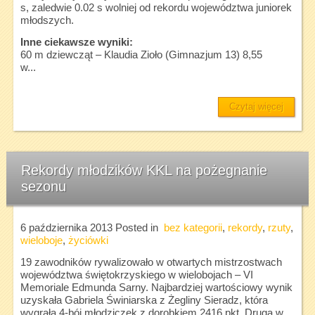
s, zaledwie 0.02 s wolniej od rekordu województwa juniorek
młodszych.
Inne ciekawsze wyniki:
60 m dziewcząt – Klaudia Zioło (Gimnazjum 13) 8,55
w...
Czytaj więcej
Rekordy młodzików KKL na pożegnanie
sezonu
6 października 2013
Posted in
bez kategorii
,
rekordy
,
rzuty
,
wieloboje
,
życiówki
19 zawodników rywalizowało w otwartych mistrzostwach
województwa świętokrzyskiego w wielobojach – VI
Memoriale Edmunda Sarny. Najbardziej wartościowy wynik
uzyskała Gabriela Świniarska z Żegliny Sieradz, która
wygrała 4-bój młodziczek z dorobkiem 2416 pkt. Druga w