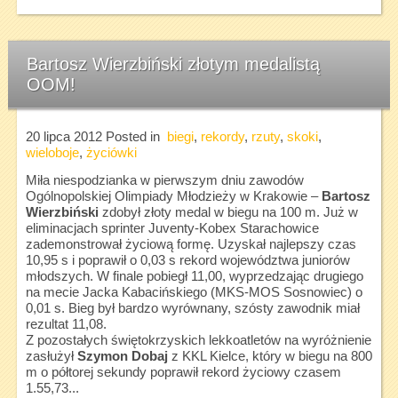
Bartosz Wierzbiński złotym medalistą
OOM!
20 lipca 2012
Posted in
biegi
,
rekordy
,
rzuty
,
skoki
,
wieloboje
,
życiówki
Miła niespodzianka w pierwszym dniu zawodów
Ogólnopolskiej Olimpiady Młodzieży w Krakowie –
Bartosz
Wierzbiński
zdobył złoty medal w biegu na 100 m. Już w
eliminacjach sprinter Juventy-Kobex Starachowice
zademonstrował życiową formę. Uzyskał najlepszy czas
10,95 s i poprawił o 0,03 s rekord województwa juniorów
młodszych. W finale pobiegł 11,00, wyprzedzając drugiego
na mecie Jacka Kabacińskiego (MKS-MOS Sosnowiec) o
0,01 s. Bieg był bardzo wyrównany, szósty zawodnik miał
rezultat 11,08.
Z pozostałych świętokrzyskich lekkoatletów na wyróżnienie
zasłużył
Szymon Dobaj
z KKL Kielce, który w biegu na 800
m o półtorej sekundy poprawił rekord życiowy czasem
1.55,73...