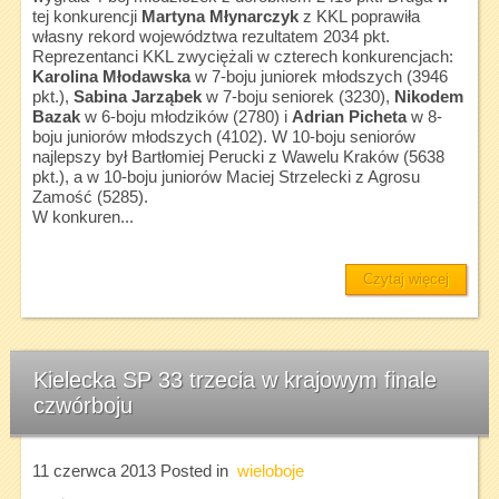
tej konkurencji
Martyna Młynarczyk
z KKL poprawiła
własny rekord województwa rezultatem 2034 pkt.
Reprezentanci KKL zwyciężali w czterech konkurencjach:
Karolina Młodawska
w 7-boju juniorek młodszych (3946
pkt.),
Sabina Jarząbek
w 7-boju seniorek (3230),
Nikodem
Bazak
w 6-boju młodzików (2780) i
Adrian Picheta
w 8-
boju juniorów młodszych (4102). W 10-boju seniorów
najlepszy był Bartłomiej Perucki z Wawelu Kraków (5638
pkt.), a w 10-boju juniorów Maciej Strzelecki z Agrosu
Zamość (5285).
W konkuren...
Czytaj więcej
Kielecka SP 33 trzecia w krajowym finale
czwórboju
11 czerwca 2013
Posted in
wieloboje