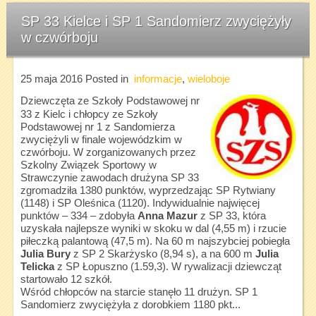
SP 33 Kielce i SP 1 Sandomierz zwyciężyły
w czwórboju
25 maja 2016
Posted in
informacje
,
wieloboje
Dziewczęta ze Szkoły Podstawowej nr
33 z Kielc i chłopcy ze Szkoły
Podstawowej nr 1 z Sandomierza
zwyciężyli w finale wojewódzkim w
czwórboju. W zorganizowanych przez
Szkolny Związek Sportowy w
Strawczynie zawodach drużyna SP 33
zgromadziła 1380 punktów, wyprzedzając SP Rytwiany
(1148) i SP Oleśnica (1120). Indywidualnie najwięcej
punktów – 334 – zdobyła
Anna Mazur
z SP 33, która
uzyskała najlepsze wyniki w skoku w dal (4,55 m) i rzucie
piłeczką palantową (47,5 m). Na 60 m najszybciej pobiegła
Julia Bury
z SP 2 Skarżysko (8,94 s), a na 600 m
Julia
Telicka
z SP Łopuszno (1.59,3). W rywalizacji dziewcząt
startowało 12 szkół.
Wśród chłopców na starcie stanęło 11 drużyn. SP 1
Sandomierz zwyciężyła z dorobkiem 1180 pkt...