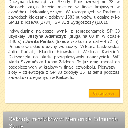
Drużyna dziewcząt ze Szkoły Podstawowej nr 33 w
Kielcach zajęła trzecie miejsce w finale krajowym w
czwórboju lekkoatletycznym. W rozegranych w Radomiu
zawodach kielczanki zdobyły 1583 punktów, ulegając tylko
SP 11 z Tczewa (1734) i SP 31 z Bydgoszczy (1601).
Indywidualnie najlepsze wyniki z reprezentantek SP 33
uzyskały
Justyna Adamczyk
(druga na 60 m w czasie
8,40 s) i
Jowita Pańtak
(trzecia w skoku w dal – 4,72 m).
Ponadto w skład drużyny wchodziły: Wiktoria Laskowska,
Julia Pańtak, Klaudia Kijowska i Wiktoria Kwiecień.
Dziewczęta do startu przygotowywały nauczycielki WF
Maria Szymańska i Anna Zdziech. To już drugi medal ich
podopiecznych w krajowym finale czwórboju. Pierwszy –
złoty – dziewczęta z SP 33 zdobyły 15 lat temu podczas
zawodów rozegranych w Kielcach...
Czytaj więcej
Rekordy młodzików w Memoriale Edmunda
Sarny