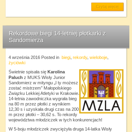
Czytaj więcej
Rekordowe biegi 14-letniej płotkarki z
Sandomierza
4 września 2016
Posted in
biegi
,
rekordy
,
wieloboje
,
życiówki
Świetnie spisała się
Karolina
Paluch
z MUKS Wisły Junior
Sandomierz w mityngu „I ty możesz
zostać mistrzem” Małopolskiego
Związku Lekkiej Atletyki w Krakowie.
14-letnia zawodniczka wygrała bieg
na 80 m przez płotki z wynikiem
12,30 s i uzyskała drugi czas na 200
m przez płotki – 30,62 s. To rekordy
województwa młodziczek w tych konkurencjach!
W 5-boju młodziczek zwyciężyła druga 14-latka Wisły