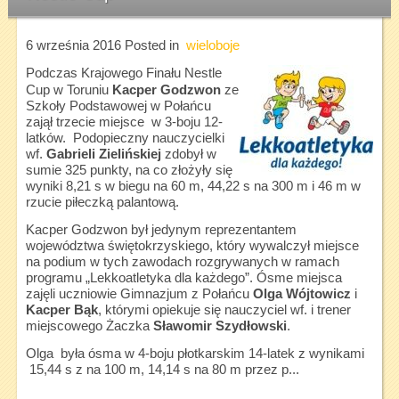
6 września 2016
Posted in
wieloboje
Podczas Krajowego Finału Nestle
Cup w Toruniu
Kacper Godzwon
ze
Szkoły Podstawowej w Połańcu
zajął trzecie miejsce w 3-boju 12-
latków. Podopieczny nauczycielki
wf.
Gabrieli Zielińskiej
zdobył w
sumie 325 punkty, na co złożyły się
wyniki 8,21 s w biegu na 60 m, 44,22 s na 300 m i 46 m w
rzucie piłeczką palantową.
Kacper Godzwon był jedynym reprezentantem
województwa świętokrzyskiego, który wywalczył miejsce
na podium w tych zawodach rozgrywanych w ramach
programu „Lekkoatletyka dla każdego”. Ósme miejsca
zajęli uczniowie Gimnazjum z Połańcu
Olga Wójtowicz
i
Kacper Bąk
, którymi opiekuje się nauczyciel wf. i trener
miejscowego Żaczka
Sławomir Szydłowski
.
Olga była ósma w 4-boju płotkarskim 14-latek z wynikami
15,44 s z na 100 m, 14,14 s na 80 m przez p...