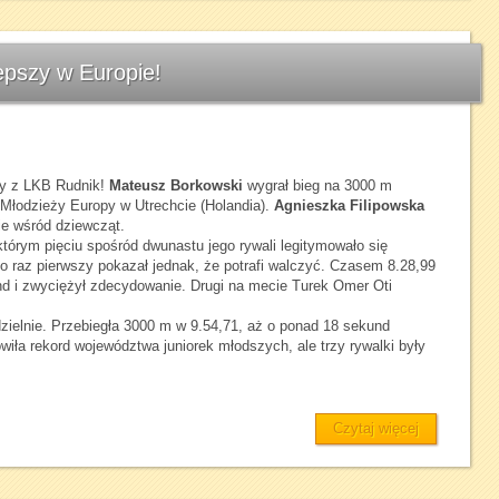
epszy w Europie!
zy z LKB Rudnik!
Mateusz Borkowski
wygrał bieg na 3000 m
 Młodzieży Europy w Utrechcie (Holandia).
Agnieszka Filipowska
e wśród dziewcząt.
tórym pięciu spośród dwunastu jego rywali legitymowało się
o raz pierwszy pokazał jednak, że potrafi walczyć. Czasem 8.28,99
nd i zwyciężył zdecydowanie. Drugi na mecie Turek Omer Oti
zielnie. Przebiegła 3000 m w 9.54,71, aż o ponad 18 sekund
owiła rekord województwa juniorek młodszych, ale trzy rywalki były
Czytaj więcej