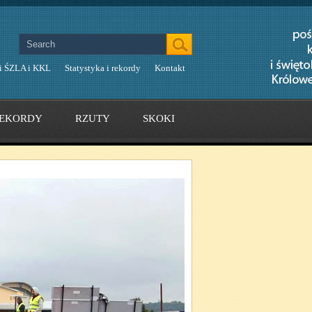
i ŚZLA i KKL
Statystyka i rekordy
Kontakt
EKORDY
RZUTY
SKOKI