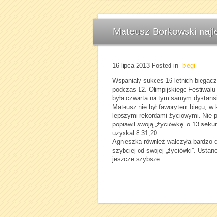
Mateusz Borkowski najl
16 lipca 2013
Posted in
biegi
Wspaniały sukces 16-letnich biegac
podczas 12. Olimpijskiego Festiwalu
była czwarta na tym samym dystansi
Mateusz nie był faworytem biegu, w k
lepszymi rekordami życiowymi. Nie p
poprawił swoją „życiówkę” o 13 seku
uzyskał 8.31,20.
Agnieszka również walczyła bardzo d
szybciej od swojej „życiówki”. Ustan
jeszcze szybsze...