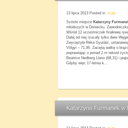
13 lipca 2013
Posted in
rzuty
Szóste miejsce
Katarzyny Furmane
młodszych w Doniecku. Zawodniczka 
Wśród 12 uczestniczek finałowej rywa
Dalej od niej rzucały tylko dwie Węgi
Zwyciężyła Réka Gyurátz, ustanawiaj
Völgyi – 71,95. Zaciętą walkę o brąz
poprawiając o ponad 2 m rekord życi
Beatrice Nedberg Llano (68,31) i pią
Gdyby więc 17-letnia k...
Katarzyna Furmanek w fi