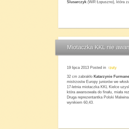
Ślusarczyk
(WiR Łopuszno), która zaj
Miotaczka KKL nie awan
19 lipca 2013
Posted in
rzuty
32 cm zabrakło
Katarzynie Furman
mistrzostw Europy juniorów we włoski
17-letnia miotaczka KKL Kielce uzys
która awansowała do finału, miała rez
Druga reprezentantka Polski Malwina
wynikiem 60,43.