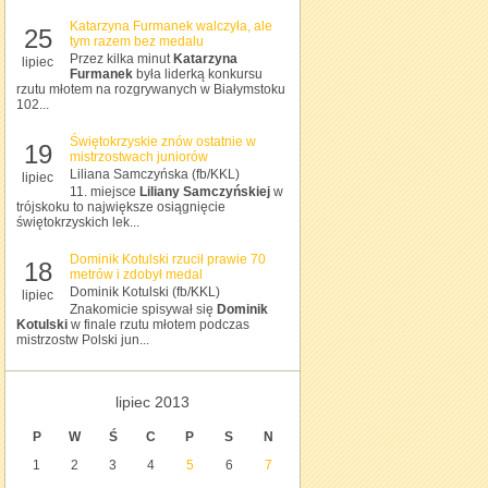
Katarzyna Furmanek walczyła, ale
25
tym razem bez medalu
Przez kilka minut
Katarzyna
lipiec
Furmanek
była liderką konkursu
rzutu młotem na rozgrywanych w Białymstoku
102...
Świętokrzyskie znów ostatnie w
19
mistrzostwach juniorów
Liliana Samczyńska (fb/KKL)
lipiec
11. miejsce
Liliany Samczyńskiej
w
trójskoku to największe osiągnięcie
świętokrzyskich lek...
Dominik Kotulski rzucił prawie 70
18
metrów i zdobył medal
Dominik Kotulski (fb/KKL)
lipiec
Znakomicie spisywał się
Dominik
Kotulski
w finale rzutu młotem podczas
mistrzostw Polski jun...
lipiec 2013
P
W
Ś
C
P
S
N
1
2
3
4
5
6
7