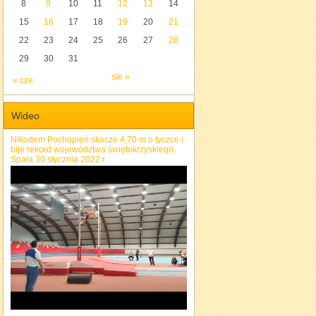
8
9
10
11
12
13
14
15
16
17
18
19
20
21
22
23
24
25
26
27
28
29
30
31
sie »
« cze
Wideo
Nikodem Pochopień skacze 4,70 m o tyczce i
bije rekord województwa świętokrzyskiego.
Spała 30 stycznia 2022 r.