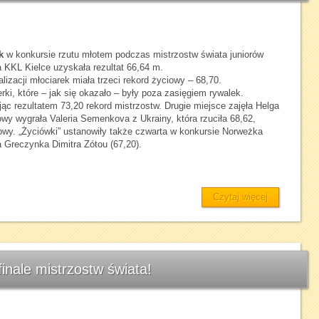
k
w konkursie rzutu młotem podczas mistrzostw świata juniorów
KKL Kielce uzyskała rezultat 66,64 m.
lizacji młociarek miała trzeci rekord życiowy – 68,70.
erki, które – jak się okazało – były poza zasięgiem rywalek.
ąc rezultatem 73,20 rekord mistrzostw. Drugie miejsce zajęła Helga
owy wygrała Valeria Semenkova z Ukrainy, która rzuciła 68,62,
owy. „Życiówki” ustanowiły także czwarta w konkursie Norweżka
ta Greczynka Dimitra Zótou (67,20).
Czytaj więcej
nale mistrzostw świata!