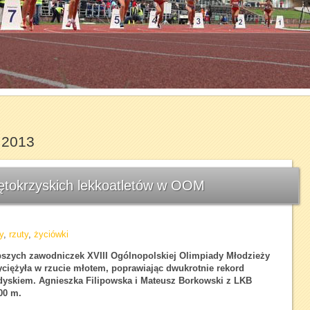
1
2
3
4
5
6
7
 2013
iętokrzyskich lekkoatletów w OOM
y
,
rzuty
,
życiówki
pszych zawodniczek XVIII Ogólnopolskiej Olimpiady Młodzieży
ciężyła w rzucie młotem, poprawiając dwukrotnie rekord
 dyskiem.
Agnieszka Filipowska
i
Mateusz Borkowski
z LKB
00 m.