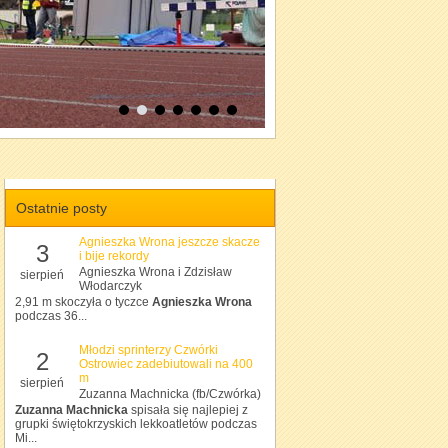
Ostatnie posty
Agnieszka Wrona jeszcze skacze
3
i bije rekordy
Agnieszka Wrona i Zdzisław
sierpień
Włodarczyk
2,91 m skoczyła o tyczce
Agnieszka Wrona
podczas 36...
Młodzi sprinterzy Czwórki
2
Ostrowiec zadebiutowali na 400
m
sierpień
Zuzanna Machnicka (fb/Czwórka)
Zuzanna Machnicka
spisała się najlepiej z
grupki świętokrzyskich lekkoatletów podczas
Mi...