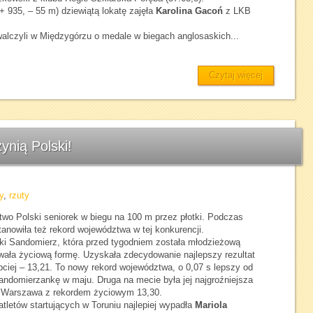
+ 935, – 55 m) dziewiątą lokatę zajęła
Karolina Gacoń
z LKB
 walczyli w Międzygórzu o medale w biegach anglosaskich...
Czytaj więcej
ynią Polski!
y
,
rzuty
wo Polski seniorek w biegu na 100 m przez płotki. Podczas
nowiła też rekord województwa w tej konkurencji.
ki Sandomierz, która przed tygodniem została młodzieżową
wała życiową formę. Uzyskała zdecydowanie najlepszy rezultat
bciej – 13,21. To nowy rekord województwa, o 0,07 s lepszy od
ndomierzankę w maju. Druga na mecie była jej najgroźniejsza
 Warszawa z rekordem życiowym 13,30.
tletów startujących w Toruniu najlepiej wypadła
Mariola