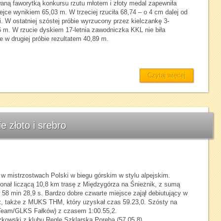
ną faworytką konkursu rzutu młotem i złoty medal zapewniła
lejce wynikiem 65,03 m. W trzeciej rzuciła 68,74 – o 4 cm dalej od
. W ostatniej szóstej próbie wyrzucony przez kielczankę 3-
 m. W rzucie dyskiem 17-letnia zawodniczka KKL nie biła
 w drugiej próbie rezultatem 40,89 m.
Czytaj więcej
e złoto i srebro
w mistrzostwach Polski w biegu górskim w stylu alpejskim.
ał liczącą 10,8 km trasę z Międzygórza na Śnieżnik, z sumą
58 min 28,9 s. Bardzo dobre czwarte miejsce zajął debiutujący w
z
, także z MUKS THM, który uzyskał czas 59.23,0. Szósty na
Team/GLKS Fałków) z czasem 1:00.55,2.
zkowski z klubu Regle Szklarska Poręba (57.05,8).