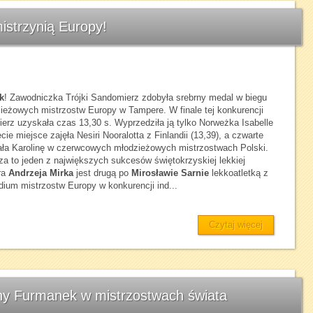
istrzynią Europy!
k
! Zawodniczka Trójki Sandomierz zdobyła srebrny medal w biegu
ieżowych mistrzostw Europy w Tampere. W finale tej konkurencji
ierz uzyskała czas 13,30 s. Wyprzedziła ją tylko Norweżka Isabelle
ie miejsce zajęła Nesiri Nooralotta z Finlandii (13,39), a czwarte
nała Karolinę w czerwcowych młodzieżowych mistrzostwach Polski.
za to jeden z największych sukcesów świętokrzyskiej lekkiej
era
Andrzeja Mirka
jest drugą po
Mirosławie Sarnie
lekkoatletką z
dium mistrzostw Europy w konkurencji ind...
Czytaj więcej
ny Furmanek w mistrzostwach świata