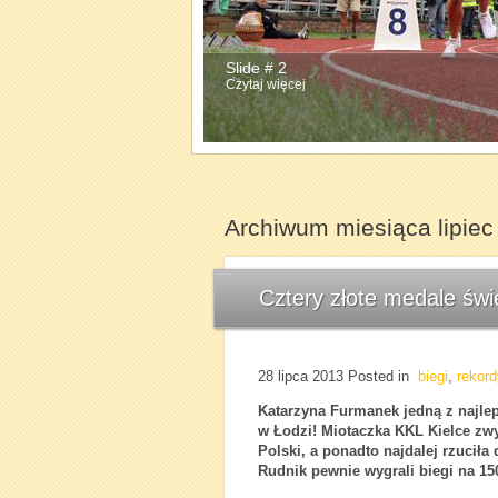
Slide # 2
Czytaj więcej
Archiwum miesiąca lipiec
Cztery złote medale św
28 lipca 2013
Posted in
biegi
,
rekord
Katarzyna Furmanek
jedną z najle
w Łodzi! Miotaczka KKL Kielce zwy
Polski, a ponadto najdalej rzuciła
Rudnik pewnie wygrali biegi na 15