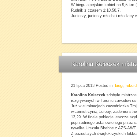
W biegu alpejskim kobiet na 9,5 km (
Rudnik z czasem 1:10.58,7.
Juniorzy, juniorzy młodsi i młodzicy
Karolina Kołeczek mistrz
21 lipca 2013
Posted in
biegi
,
rekord
Karolina Kołeczek
zdobyła mistrzost
rozgrywanych w Toruniu zawodów usta
Już w eliminacjach zawodniczka Troj
wicemistrzynią Europy, zademonstro
13,29. W finale pobiegła jeszcze szy
poprzedniego ustanowionego przez sa
rywalka Urszula Bhebhe z AZS-AWF
Z pozostałych świętokrzyskich lekkoa