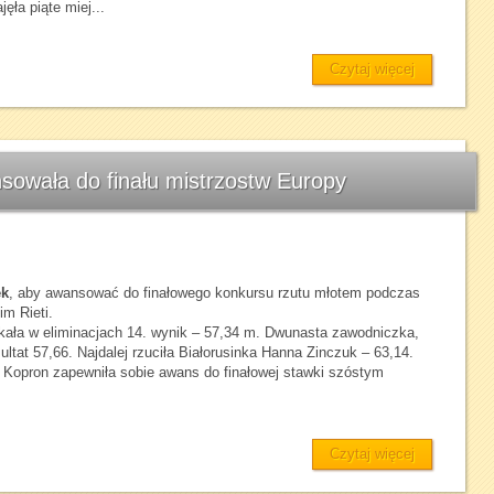
ęła piąte miej...
Czytaj więcej
sowała do finału mistrzostw Europy
ek
, aby awansować do finałowego konkursu rzutu młotem podczas
m Rieti.
kała w eliminacjach 14. wynik – 57,34 m. Dwunasta zawodniczka,
ultat 57,66. Najdalej rzuciła Białorusinka Hanna Zinczuk – 63,14.
 Kopron zapewniła sobie awans do finałowej stawki szóstym
Czytaj więcej