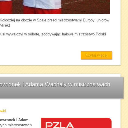
ołodziej na obozie w Spale przed mistrzostwami Europy juniorów
Mirek)
rusi wywalczył w sobotę, zdobywając halowe mistrzostwo Polski
Czytaj więcej
kowronek i Adama Wąchały w mistrzostwach
ówki
kowronek
i
Adam
owych mistrzostwach