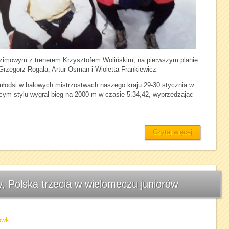
zimowym z trenerem Krzysztofem Wolińskim, na pierwszym planie
 Grzegorz Rogala, Artur Osman i Wioletta Frankiewicz
młodsi w halowych mistrzostwach naszego kraju 29-30 stycznia w
ym stylu wygrał bieg na 2000 m w czasie 5.34,42, wyprzedzając
Czytaj więcej
, Polska trzecia w wielomeczu juniorów
ówki