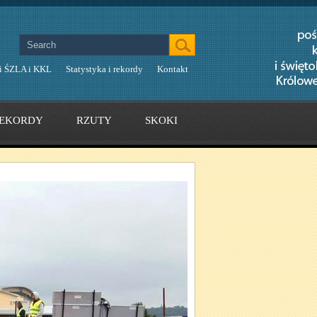
i ŚZLA i KKL
Statystyka i rekordy
Kontakt
EKORDY
RZUTY
SKOKI