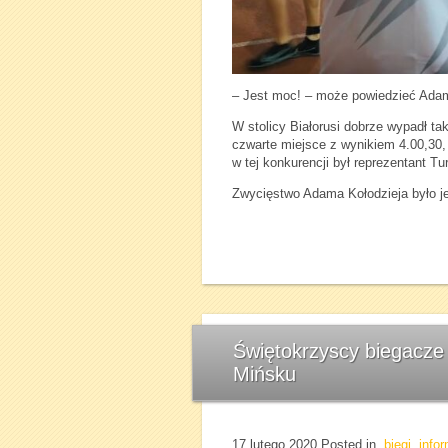
– Jest moc! – może powiedzieć Adam
W stolicy Białorusi dobrze wypadł t
czwarte miejsce z wynikiem 4.00,30,
w tej konkurencji był reprezentant Tu
Zwycięstwo Adama Kołodzieja było jedn
Świętokrzyscy biegacze 
Mińsku
17 lutego 2020
Posted in
biegi
,
info