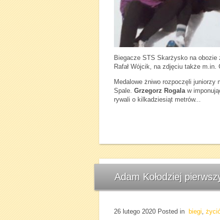
Biegacze STS Skarżysko na obozie 
Rafał Wójcik, na zdjęciu także m.in.
Medalowe żniwo rozpoczęli juniorzy 
Spale.
Grzegorz Rogala
w imponując
rywali o kilkadziesiąt metrów...
Adam Kołodziej pierwszy
26 lutego 2020
Posted in
biegi
,
życi