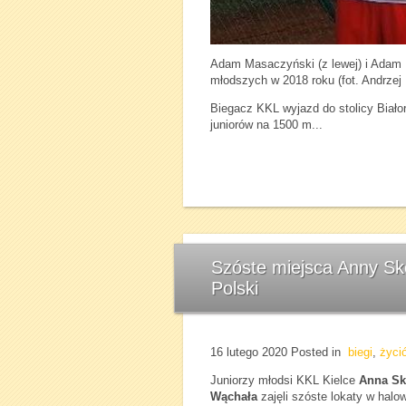
Adam Masaczyński (z lewej) i Adam K
młodszych w 2018 roku (fot. Andrzej 
Biegacz KKL wyjazd do stolicy Biało
juniorów na 1500 m...
Szóste miejsca Anny S
Polski
16 lutego 2020
Posted in
biegi
,
życi
Juniorzy młodsi KKL Kielce
Anna S
Wąchała
zajęli szóste lokaty w hal