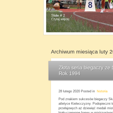
Slide # 2
Slide # 3
Czytaj więcej
Czytaj więcej
Archiwum miesiąca luty 
Złota seria biegaczy ze
Rok 1994
28 lutego 2020
Posted in
historia
Pod znakiem sukcesów biegaczy Skar
atletyce Kielecczyzny. Podopieczni 
przełajowych aż dziewięć medali mist
biało-czerwone barwy w mistrzostwac