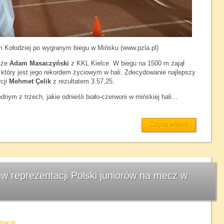
 Kołodziej po wygranym biegu w Mińsku (www.pzla.pl)
akże
Adam Masaczyński
z KKL Kielce. W biegu na 1500 m zajął
 który jest jego rekordem życiowym w hali. Zdecydowanie najlepszy
rcji
Mehmet Çelik
z rezultatem 3.57,25.
ym z trzech, jakie odnieśli biało-czerwoni w mińskiej hali...
Czytaj więcej
w reprezentacji Polski juniorów na mecz w
rmacje