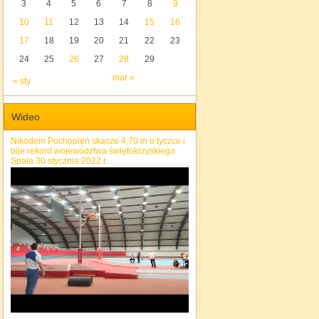
3
4
5
6
7
8
9
10
11
12
13
14
15
16
17
18
19
20
21
22
23
24
25
26
27
28
29
mar »
« sty
Wideo
Nikodem Pochopień skacze 4,70 m o tyczce i
bije rekord województwa świętokrzyskiego.
Spała 30 stycznia 2022 r.