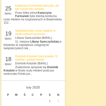
Katarzyna Furmanek walczyła, ale
25
tym razem bez medalu
Przez kilka minut
Katarzyna
lipiec
Furmanek
była liderką konkursu
rzutu młotem na rozgrywanych w Białymstoku
102...
Świętokrzyskie znów ostatnie w
19
mistrzostwach juniorów
Liliana Samczyńska (fb/KKL)
lipiec
11. miejsce
Liliany Samczyńskiej
w
trójskoku to największe osiągnięcie
świętokrzyskich lek...
Dominik Kotulski rzucił prawie 70
18
metrów i zdobył medal
Dominik Kotulski (fb/KKL)
lipiec
Znakomicie spisywał się
Dominik
Kotulski
w finale rzutu młotem podczas
mistrzostw Polski jun...
luty 2020
P
W
Ś
C
P
S
N
1
2