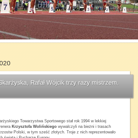
1
2
3
4
5
6
7
2020
 Skarżyska, Rafał Wójcik trzy razy mistrzem.
żyskiego Towarzystwa Sportowego stał rok 1994 w lekkiej
trenera
Krzysztofa Wolińskiego
wywalczyli na bieżni i trasach
rzostw Polski, w tym sześć złotych. Troje z nich reprezentowało
h świata i Pucharze Europy.