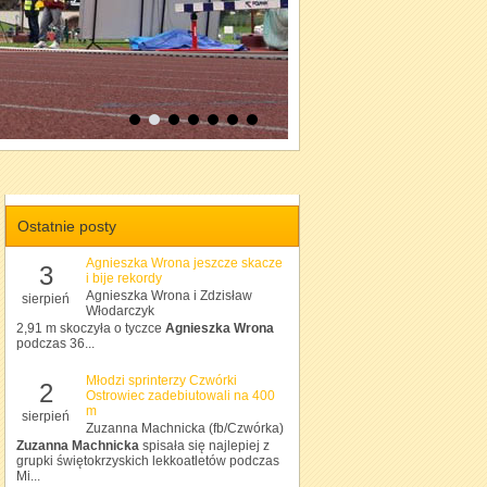
Ostatnie posty
Agnieszka Wrona jeszcze skacze
3
i bije rekordy
Agnieszka Wrona i Zdzisław
sierpień
Włodarczyk
2,91 m skoczyła o tyczce
Agnieszka Wrona
podczas 36...
Młodzi sprinterzy Czwórki
2
Ostrowiec zadebiutowali na 400
m
sierpień
Zuzanna Machnicka (fb/Czwórka)
Zuzanna Machnicka
spisała się najlepiej z
grupki świętokrzyskich lekkoatletów podczas
Mi...