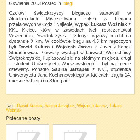
6 kwietnia 2013
Posted in
biegi
Czołowi świętokrzyscy biegacze startowali w
Akademickich Mistrzostwach Polski w biegach
przełajowych w Łodzi. Najlepiej wypadł
Łukasz Woźniak
z
KKL Kielce, który w zawodach tych reprezentował
Wszechnicę Świętokrzyską i zdobył brązowy medal na
dystansie 9 km. W czołówce biegu na 4,5 km mężczyzn
byli
Dawid Kubiec
i
Wojciech Jarosz
z Juventy-Kobex
Starachowice. Pierwszy wystąpił w barwach Wszechnicy
Świętokrzyskiej i uplasował się na siódmym miejscu, drugi
– student Uniwersytetu Warszawskiego – był na mecie
dziewiąty. Ponadto
Sabina Jarząbek
z KKL, studentka
Uniwersytetu Jana Kochanowskiego w Kielcach, zajęła 14.
miejsce w biegu na 3 km pań.
Tagi:
Dawid Kubiec
,
Sabina Jarząbek
,
Wojciech Jarosz
,
Łukasz
Woźniak
Polecane posty: