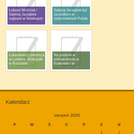
Łukasz Woźniak i
Sabina Jarząbek tuż
Sabina Jarząbek
za podium w
najlepsi w Nowinach
mistrzostwach Polski
Łukasiewicz pierwsza
Na podium w
w Lublinie, Biskupski
półmaratonie w
w Raszynie
Krakowie i w
maratonie na Cyprze
Kalendarz
sierpień 2026
P
W
Ś
C
P
S
N
1
2