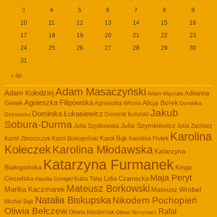
3
4
5
6
7
8
9
10
11
12
13
14
15
16
17
18
19
20
21
22
23
24
25
26
27
28
29
30
31
« lip
Adam Masaczyński
Adam Kołodziej
Adrianna
Adam Wąchała
Agnieszka Filipowska
Alicja Borek
Gierek
Agnieszka Wrona
Dominika
Jakub
Dominika Łukasiewicz
Dominik Kotulski
Ostrowska
Sobura-Durma
Julia Szymkiewicz
Julia Szydłowska
Julia Zacharz
Karolina
Kamil Zbroszczyk
Karol Białogoński
Karol Bąk
Karolina Fiutek
Kołeczek
Karolina Młodawska
Katarzyna
Katarzyna Furmanek
Białogońska
Kinga
Maja Peryt
Ciesielska
Lidia Czarnecka
Kuba Tałaj
Klaudia Szmigiel
Mateusz Borkowski
Marika Kaczmarek
Mateusz Wróbel
Natalia Biskupska
Nikodem Pochopień
Michał Bąk
Oliwia Bełczew
Rafał
Oliwia Masternak
Oliwia Skrzyniarz