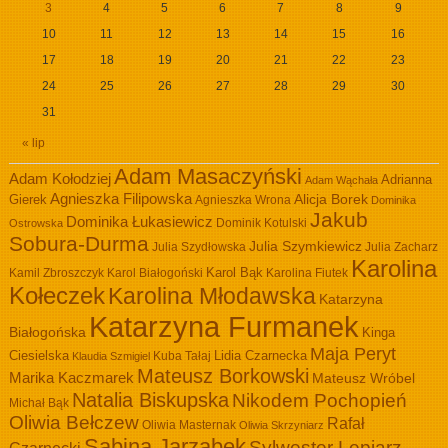
3
4
5
6
7
8
9
10
11
12
13
14
15
16
17
18
19
20
21
22
23
24
25
26
27
28
29
30
31
« lip
Adam Masaczyński
Adam Kołodziej
Adrianna
Adam Wąchała
Agnieszka Filipowska
Alicja Borek
Gierek
Agnieszka Wrona
Dominika
Jakub
Dominika Łukasiewicz
Dominik Kotulski
Ostrowska
Sobura-Durma
Julia Szymkiewicz
Julia Szydłowska
Julia Zacharz
Karolina
Kamil Zbroszczyk
Karol Białogoński
Karol Bąk
Karolina Fiutek
Kołeczek
Karolina Młodawska
Katarzyna
Katarzyna Furmanek
Białogońska
Kinga
Maja Peryt
Ciesielska
Lidia Czarnecka
Kuba Tałaj
Klaudia Szmigiel
Mateusz Borkowski
Marika Kaczmarek
Mateusz Wróbel
Natalia Biskupska
Nikodem Pochopień
Michał Bąk
Oliwia Bełczew
Rafał
Oliwia Masternak
Oliwia Skrzyniarz
Sabina Jarząbek
Sylwester Lepiarz
Czarnecki