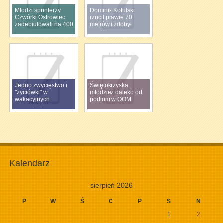
Młodzi sprinterzy
Dominik Kotulski
Czwórki Ostrowiec
rzucił prawie 70
zadebiutowali na 400
metrów i zdobył
m
medal
Jedno zwycięstwo i
Świętokrzyska
"życiówki" w
młodzież daleko od
wakacyjnych
podium w OOM
zawodach
Kalendarz
sierpień 2026
P
W
Ś
C
P
S
N
1
2