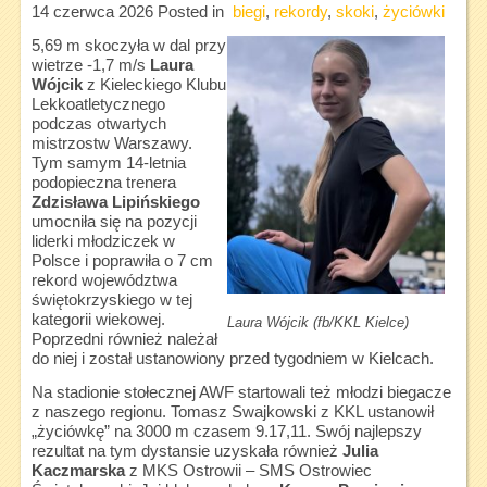
14 czerwca 2026
Posted in
biegi
,
rekordy
,
skoki
,
życiówki
5,69 m skoczyła w dal przy
wietrze -1,7 m/s
Laura
Wójcik
z Kieleckiego Klubu
Lekkoatletycznego
podczas otwartych
mistrzostw Warszawy.
Tym samym 14-letnia
podopieczna trenera
Zdzisława Lipińskiego
umocniła się na pozycji
liderki młodziczek w
Polsce i poprawiła o 7 cm
rekord województwa
świętokrzyskiego w tej
kategorii wiekowej.
Laura Wójcik (fb/KKL Kielce)
Poprzedni również należał
do niej i został ustanowiony przed tygodniem w Kielcach.
Na stadionie stołecznej AWF startowali też młodzi biegacze
z naszego regionu. Tomasz Swajkowski z KKL ustanowił
„życiówkę” na 3000 m czasem 9.17,11. Swój najlepszy
rezultat na tym dystansie uzyskała również
Julia
Kaczmarska
z MKS Ostrowii – SMS Ostrowiec