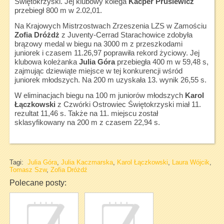
Świętokrzyski. Jej klubowy kolega
Kacper Prusiewicz
przebiegł 800 m w 2.02,01.
Na Krajowych Mistrzostwach Zrzeszenia LZS w Zamościu
Zofia Dróżdż
z Juventy-Cerrad Starachowice zdobyła
brązowy medal w biegu na 3000 m z przeszkodami
juniorek i czasem 11.26,97 poprawiła rekord życiowy. Jej
klubowa koleżanka
Julia Góra
przebiegła 400 m w 59,48 s,
zajmując dziewiąte miejsce w tej konkurencji wśród
juniorek młodszych. Na 200 m uzyskała 13. wynik 26,55 s.
W eliminacjach biegu na 100 m juniorów młodszych
Karol
Łączkowski
z Czwórki Ostrowiec Świętokrzyski miał 11.
rezultat 11,46 s. Także na 11. miejscu został
sklasyfikowany na 200 m z czasem 22,94 s.
Tagi:
Julia Góra
,
Julia Kaczmarska
,
Karol Łączkowski
,
Laura Wójcik
,
Tomasz Szw
,
Zofia Dróżdź
Polecane posty: