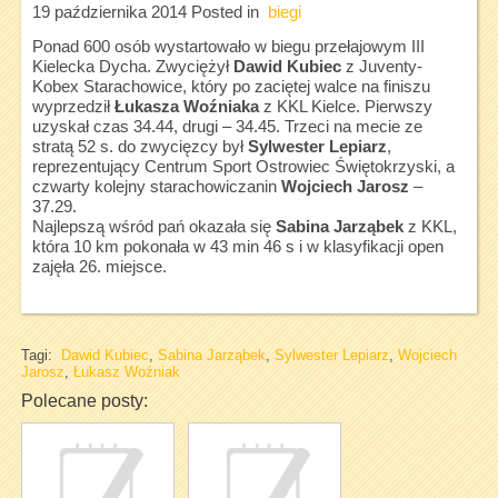
19 października 2014
Posted in
biegi
Ponad 600 osób wystartowało w biegu przełajowym III
Kielecka Dycha. Zwyciężył
Dawid Kubiec
z Juventy-
Kobex Starachowice, który po zaciętej walce na finiszu
wyprzedził
Łukasza Woźniaka
z KKL Kielce. Pierwszy
uzyskał czas 34.44, drugi – 34.45. Trzeci na mecie ze
stratą 52 s. do zwycięzcy był
Sylwester Lepiarz
,
reprezentujący Centrum Sport Ostrowiec Świętokrzyski, a
czwarty kolejny starachowiczanin
Wojciech Jarosz
–
37.29.
Najlepszą wśród pań okazała się
Sabina Jarząbek
z KKL,
która 10 km pokonała w 43 min 46 s i w klasyfikacji open
zajęła 26. miejsce.
Tagi:
Dawid Kubiec
,
Sabina Jarząbek
,
Sylwester Lepiarz
,
Wojciech
Jarosz
,
Łukasz Woźniak
Polecane posty: