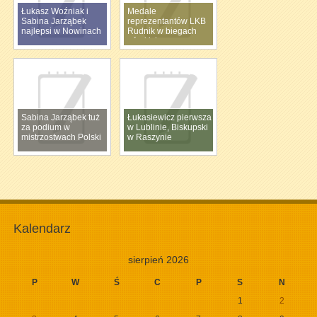
Łukasz Woźniak i
Medale
Sabina Jarząbek
reprezentantów LKB
najlepsi w Nowinach
Rudnik w biegach
górskich
Sabina Jarząbek tuż
Łukasiewicz pierwsza
za podium w
w Lublinie, Biskupski
mistrzostwach Polski
w Raszynie
Kalendarz
sierpień 2026
P
W
Ś
C
P
S
N
1
2