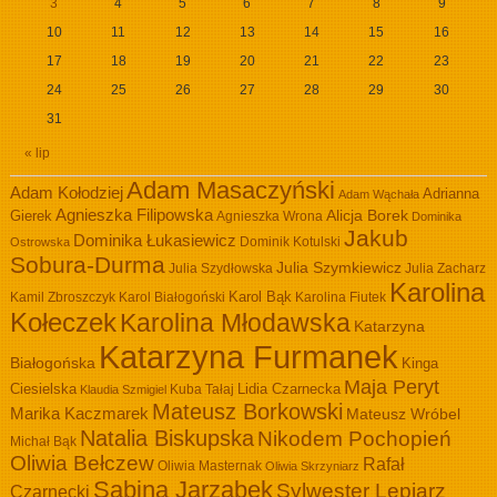
3
4
5
6
7
8
9
10
11
12
13
14
15
16
17
18
19
20
21
22
23
24
25
26
27
28
29
30
31
« lip
Adam Masaczyński
Adam Kołodziej
Adrianna
Adam Wąchała
Agnieszka Filipowska
Alicja Borek
Gierek
Agnieszka Wrona
Dominika
Jakub
Dominika Łukasiewicz
Dominik Kotulski
Ostrowska
Sobura-Durma
Julia Szymkiewicz
Julia Szydłowska
Julia Zacharz
Karolina
Kamil Zbroszczyk
Karol Białogoński
Karol Bąk
Karolina Fiutek
Kołeczek
Karolina Młodawska
Katarzyna
Katarzyna Furmanek
Białogońska
Kinga
Maja Peryt
Ciesielska
Lidia Czarnecka
Kuba Tałaj
Klaudia Szmigiel
Mateusz Borkowski
Marika Kaczmarek
Mateusz Wróbel
Natalia Biskupska
Nikodem Pochopień
Michał Bąk
Oliwia Bełczew
Rafał
Oliwia Masternak
Oliwia Skrzyniarz
Sabina Jarząbek
Sylwester Lepiarz
Czarnecki