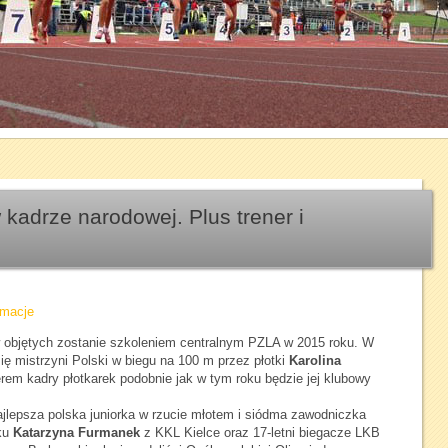
1
2
3
4
5
6
7
adrze narodowej. Plus trener i
rmacje
w objętych zostanie szkoleniem centralnym PZLA w 2015 roku. W
ię mistrzyni Polski w biegu na 100 m przez płotki
Karolina
rem kadry płotkarek podobnie jak w tym roku będzie jej klubowy
najlepsza polska juniorka w rzucie młotem i siódma zawodniczka
eku
Katarzyna Furmanek
z KKL Kielce oraz 17-letni biegacze LKB