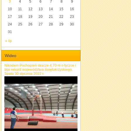
3
4
5
6
7
8
9
10
11
12
13
14
15
16
17
18
19
20
21
22
23
24
25
26
27
28
29
30
31
« lip
Wideo
Nikodem Pochopień skacze 4,70 m o tyczce i
bije rekord województwa świętokrzyskiego.
Spała 30 stycznia 2022 r.