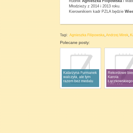
Rudnik
Agnieszka Filipowska
i Mate
Młodzieży z 2014 i 2013 roku.
Kierownikiem kadr PZLA będzie
Wies
Tagi:
Agnieszka Filipowska
,
Andrzej Mirek
,
K
Polecane posty:
Katarzyna Furmanek
Rekordowe bie
walczyła, ale tym
Karola
razem bez medalu
Łączkowskiego
100 i 200 m