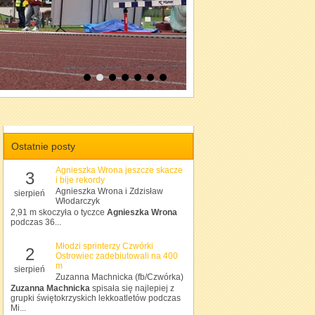
Ostatnie posty
Agnieszka Wrona jeszcze skacze
3
i bije rekordy
Agnieszka Wrona i Zdzisław
sierpień
Włodarczyk
2,91 m skoczyła o tyczce
Agnieszka Wrona
podczas 36...
Młodzi sprinterzy Czwórki
2
Ostrowiec zadebiutowali na 400
m
sierpień
Zuzanna Machnicka (fb/Czwórka)
Zuzanna Machnicka
spisała się najlepiej z
grupki świętokrzyskich lekkoatletów podczas
Mi...