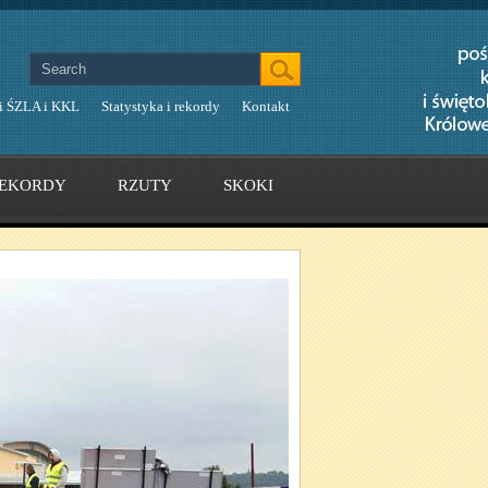
i ŚZLA i KKL
Statystyka i rekordy
Kontakt
EKORDY
RZUTY
SKOKI