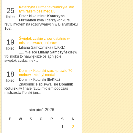
Katarzyna Furmanek walczyła, ale
25
tym razem bez medalu
Przez kilka minut
Katarzyna
lipiec
Furmanek
była liderką konkursu
rzutu młotem na rozgrywanych w Białymstoku
102...
Świętokrzyskie znów ostatnie w
19
mistrzostwach juniorów
Liliana Samczyńska (fb/KKL)
lipiec
11. miejsce
Liliany Samczyńskiej
w
trójskoku to największe osiągnięcie
świętokrzyskich lek...
Dominik Kotulski rzucił prawie 70
18
metrów i zdobył medal
Dominik Kotulski (fb/KKL)
lipiec
Znakomicie spisywał się
Dominik
Kotulski
w finale rzutu młotem podczas
mistrzostw Polski jun...
sierpień 2026
P
W
Ś
C
P
S
N
1
2