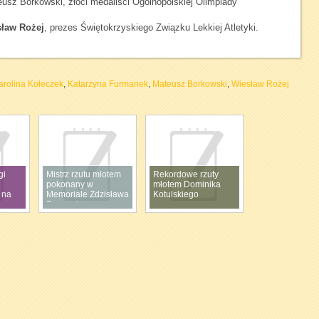
usz Borkowski, złoci medaliści Ogólnopolskiej Olimpiady
ław Rożej
, prezes Świętokrzyskiego Związku Lekkiej Atletyki.
arolina Kołeczek
,
Katarzyna Furmanek
,
Mateusz Borkowski
,
Wiesław Rożej
gi
Mistrz rzutu młotem
Rekordowe rzuty
pokonany w
młotem Dominika
 na
Memoriale Zdzisława
Kotulskiego
Furmanka