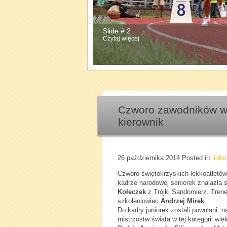
Slide # 2
Czytaj więcej
Czworo zawodników w k
kierownik
26 października 2014
Posted in
info
Czworo świętokrzyskich lekkoatletó
kadrze narodowej seniorek znalazła s
Kołeczek
z Trójki Sandomierz. Trene
szkoleniowiec
Andrzej Mirek
.
Do kadry juniorek zostali powołani: 
mistrzostw świata w tej kategorii wi