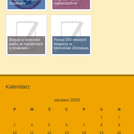
Szydłowie
najlepszych w
Warszawie i Krakowie
Biegali w kieleckim
Ponad 350 młodych
parku, w maratonach
biegaczy w
w Krakowie i
Memoriale Zdzisława
Warszawie
Stawiarza
Kalendarz
sierpień 2026
P
W
Ś
C
P
S
N
1
2
3
4
5
6
7
8
9
10
11
12
13
14
15
16