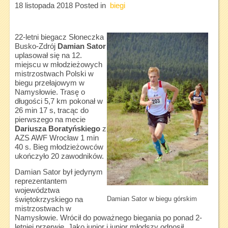
18 listopada 2018
Posted in
biegi
22-letni biegacz Słoneczka
Busko-Zdrój
Damian Sator
uplasował się na 12.
miejscu w młodzieżowych
mistrzostwach Polski w
biegu przełajowym w
Namysłowie. Trasę o
długości 5,7 km pokonał w
26 min 17 s, tracąc do
pierwszego na mecie
Dariusza Boratyńskiego
z
AZS AWF Wrocław 1 min
40 s. Bieg młodzieżowców
ukończyło 20 zawodników.
Damian Sator był jedynym
reprezentantem
województwa
Damian Sator w biegu górskim
świętokrzyskiego na
mistrzostwach w
Namysłowie. Wrócił do poważnego biegania po ponad 2-
letniej przerwie. Jako junior i junior młodszy odnosił