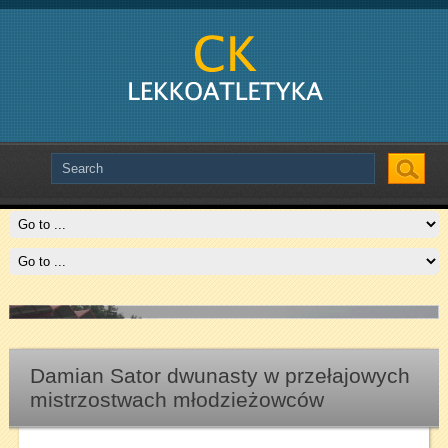
Slide # 2
Czytaj więcej
Damian Sator dwunasty w przełajowych
mistrzostwach młodzieżowców