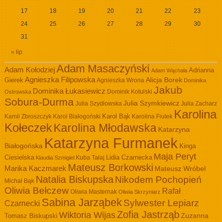
17
18
19
20
21
22
23
24
25
26
27
28
29
30
31
« lip
Adam Masaczyński
Adam Kołodziej
Adrianna
Adam Wąchała
Agnieszka Filipowska
Alicja Borek
Gierek
Agnieszka Wrona
Dominika
Jakub
Dominika Łukasiewicz
Dominik Kotulski
Ostrowska
Sobura-Durma
Julia Szymkiewicz
Julia Szydłowska
Julia Zacharz
Karolina
Kamil Zbroszczyk
Karol Białogoński
Karol Bąk
Karolina Fiutek
Kołeczek
Karolina Młodawska
Katarzyna
Katarzyna Furmanek
Białogońska
Kinga
Maja Peryt
Ciesielska
Lidia Czarnecka
Kuba Tałaj
Klaudia Szmigiel
Mateusz Borkowski
Marika Kaczmarek
Mateusz Wróbel
Natalia Biskupska
Nikodem Pochopień
Michał Bąk
Oliwia Bełczew
Rafał
Oliwia Masternak
Oliwia Skrzyniarz
Sabina Jarząbek
Sylwester Lepiarz
Czarnecki
Zofia Jastrząb
Wiktoria Wijas
Zuzanna
Tomasz Biskupski