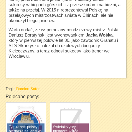
sukcesy w biegach górskich i z przeszkodami na bieżni, a
także na przełaj. W 2015 r. reprezentował Polskę na
przełajowych mistrzostwach świata w Chinach, ale nie
ukończył biegu juniorów.
Warto dodać, że wspomniany młodzieżowy mistrz Polski
Dariusz Boratyński jest wychowankiem
Jacka Wośka
,
który w pierwszej połowie lat 90. jako zawodnik Granatu i
STS Skarżysko należał do czołowych biegaczy
Kielecczyzny, a teraz odnosi sukcesy jako trener we
Wrocławiu.
Tagi:
Damian Sator
Polecane posty:
Tym razem polscy
Świętokrzyscy
biegacze najlepsi w
biegacze wśród