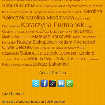
Dominika Łukasiewicz
Dominik Kotulski
Ostrowska
Sobura-Durma
Julia Szymkiewicz
Julia Szydłowska
Julia Zacharz
Karolina
Kamil Zbroszczyk
Karol Białogoński
Karol Bąk
Karolina Fiutek
Kołeczek
Karolina Młodawska
Katarzyna
Katarzyna Furmanek
Białogońska
Kinga
Maja Peryt
Ciesielska
Lidia Czarnecka
Kuba Tałaj
Klaudia Szmigiel
Mateusz Borkowski
Marika Kaczmarek
Mateusz Wróbel
Natalia Biskupska
Nikodem Pochopień
Michał Bąk
Oliwia Bełczew
Rafał
Oliwia Masternak
Oliwia Skrzyniarz
Sabina Jarząbek
Sylwester Lepiarz
Czarnecki
Zofia Jastrząb
Wiktoria Wijas
Zuzanna
Tomasz Biskupski
Łukasz Łakomiec
Pałyga
Łukasz Woźniak
Social Profiles
SMThemes
Smart free Wordpress themes on SMT Framework