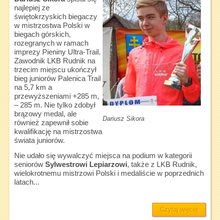
najlepiej ze
świętokrzyskich biegaczy
w mistrzostwa Polski w
biegach górskich,
rozegranych w ramach
imprezy Pieniny Ultra-Trail.
Zawodnik LKB Rudnik na
trzecim miejscu ukończył
bieg juniorów Palenica Trail
na 5,7 km a
przewyższeniami +285 m,
– 285 m. Nie tylko zdobył
brązowy medal, ale
Dariusz Sikora
również zapewnił sobie
kwalifikację na mistrzostwa
świata juniorów.
Nie udało się wywalczyć miejsca na podium w kategorii
seniorów
Sylwestrowi Lepiarzowi
, także z LKB Rudnik,
wielokrotnemu mistrzowi Polski i medaliście w poprzednich
latach...
Czytaj więcej