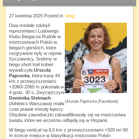
27 kwietnia 2025
Posted in
biegi
Dwa medale zdobyli
reprezentanci Ludowego
Klubu Biegacza Rudnik w
mistrzostwach Polski w
biegach górskich, które
rozgrywane były w rejonie
Szczawnicy. Srebrny w
biegu short trail kobiet
wywalczyła
Urszula
Paprocka
, która trasę 44
km z przewyższeniami
+2060/-2060 m pokonała w
4 godz. 30 s. Zwyciężczyni
Dominika Stelmach
Urszula Paprocka (Facebook)
(Athletics Warszawa) miała
czas prawie minutę lepszy.
Obydwie zawodniczki zakwalifikowały się na mistrzostwa
świata, które we wrześniu odbędą się w Hispanii.
W biegu vertical na 6,5 km z przewyższeniami +920 m/-90
m trzecie miejsce w klasyfikacji mistrzostw Polski