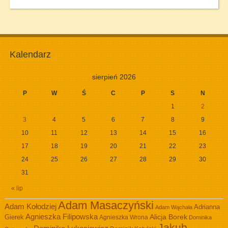
Kalendarz
sierpień 2026
P
W
Ś
C
P
S
N
1
2
3
4
5
6
7
8
9
10
11
12
13
14
15
16
17
18
19
20
21
22
23
24
25
26
27
28
29
30
31
« lip
Adam Masaczyński
Adam Kołodziej
Adrianna
Adam Wąchała
Agnieszka Filipowska
Alicja Borek
Gierek
Agnieszka Wrona
Dominika
Jakub