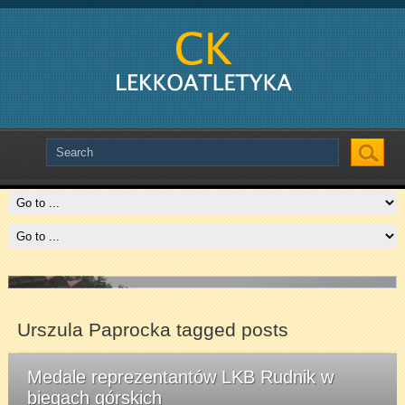
Slide # 2
Czytaj więcej
Urszula Paprocka tagged posts
Medale reprezentantów LKB Rudnik w
biegach górskich