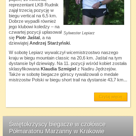
reprezentant LKB Rudnik
zajął trzecią pozycję w
biegu vertical na 6,5 km.
Dobrze wypadli również
jego klubowi koledzy – na
czwartej pozycji uplasował
Sylwester Lepiarz
się
Piotr Jaśtal
, a na
dziewiątej
Andrzej Starżyński
.
W sobotę Lepiarz wywalczył wicemistrzostwo naszego
kraju w biegu mountain classic na 20,6 km. Jaśtal na tym
dystansie był dziewiąty. Na 11. pozycji wśród kobiet została
sklasyfikowana
Klaudia Szmigiel
z Nadiru Jędrzejów.
Także w sobotę biegacze górscy rywalizowali o medale
mistrzostw Polski w biegu short trail na dystansie 43,7 km...
Czytaj więcej
Świętokrzyscy biegacze w czołówce
Półmaratonu Marzanny w Krakowie