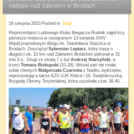
najlepsi nad zalewem w Brodach
16 sierpnia 2023
Posted in
biegi
Reprezentanci Ludowego Klubu Biegacza Rudnik zajęli trzy
pierwsze miejsca w rozegranym 13 sierpnia XXIV
Międzynarodowym Biegu im. Stanisława Staszica w
Brodach. Zwyciężył
Sylwester Lepiarz
, który trasę o
długości ok. 10 km nad Zalewem Brodzkim pokonał w 31
min 3 s. Drugi ze stratą 7 s był
Andrzej Starżyński
, a
trzeci
Tomasz Biskupski
(31.28). Wśród pań nie miała
sobie równych
Małgorzata Czarnota
z Nadiru Jędrzejów,
reprezentująca także AZS UJK Kielce i 10. Świętokrzyską
Brygadę Obrony Terytorialnej, która uzyskała czas 36.40.