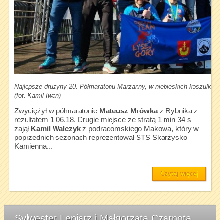
Najlepsze drużyny 20. Półmaratonu Marzanny, w niebieskich koszulka
(fot. Kamil Iwan)
Zwyciężył w półmaratonie
Mateusz Mrówka
z Rybnika z
rezultatem 1:06.18. Drugie miejsce ze stratą 1 min 34 s
zajął
Kamil Walczyk
z podradomskiego Makowa, który w
poprzednich sezonach reprezentował STS Skarżysko-
Kamienna...
Czytaj więcej
Sylwester Lepiarz i Małgorzata Czarnota