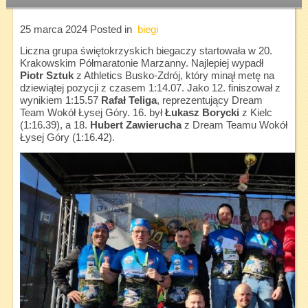
25 marca 2024
Posted in
biegi
Liczna grupa świętokrzyskich biegaczy startowała w 20.
Krakowskim Półmaratonie Marzanny. Najlepiej wypadł
Piotr Sztuk
z Athletics Busko-Zdrój, który minął metę na
dziewiątej pozycji z czasem 1:14.07. Jako 12. finiszował z
wynikiem 1:15.57
Rafał Teliga
, reprezentujący Dream
Team Wokół Łysej Góry. 16. był
Łukasz Borycki
z Kielc
(1:16.39), a 18.
Hubert Zawierucha
z Dream Teamu Wokół
Łysej Góry (1:16.42).