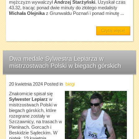
mężczyzn wywalczył
Andrzej Starżyński
. Uzyskał czas
43.32, tracąc ponad dwie minuty do złotego medalisty
Michała Olejnika
z Grunwaldu Poznań i ponad minutę ...
Czytaj więcej
Dwa medale Sylwestra Lepiarza w
mistrzostwach Polski w biegach górskich
20 kwietnia 2024
Posted in
biegi
Znakomicie spisał się
Sylwester Lepiarz
w
mistrzostwach Polski w
biegach górskich, które
rozegrane zostały w
Szczawnicy, na trasach w
Pieninach. Gorcach i
Beskidzie Sądeckim. W
piątek, 19 kwietnia,