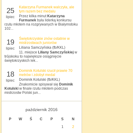
Katarzyna Furmanek walczyła, ale
25
tym razem bez medalu
Przez kilka minut
Katarzyna
lipiec
Furmanek
była liderką konkursu
rzutu młotem na rozgrywanych w Białymstoku
102...
Świętokrzyskie znów ostatnie w
19
mistrzostwach juniorów
Liliana Samczyńska (fb/KKL)
lipiec
11. miejsce
Liliany Samczyńskiej
w
trójskoku to największe osiągnięcie
świętokrzyskich lek...
Dominik Kotulski rzucił prawie 70
18
metrów i zdobył medal
Dominik Kotulski (fb/KKL)
lipiec
Znakomicie spisywał się
Dominik
Kotulski
w finale rzutu młotem podczas
mistrzostw Polski jun...
październik 2016
P
W
Ś
C
P
S
N
1
2