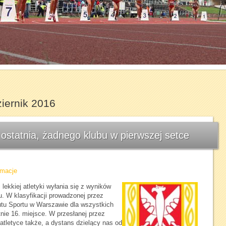
1
2
3
4
5
6
7
iernik 2016
ostatnia, żadnego klubu w pierwszej setce
rmacje
lekkiej atletyki wyłania się z wyników
ku. W klasyfikacji prowadzonej przez
utu Sportu w Warszawie dla wszystkich
nie 16. miejsce. W przesłanej przez
atletyce także, a dystans dzielący nas od