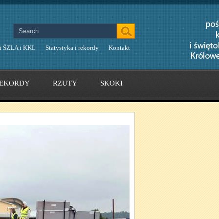
i ŚZLA i KKL
Statystyka i rekordy
Kontakt
EKORDY
RZUTY
SKOKI