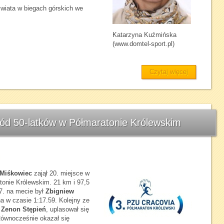
wiata w biegach górskich we
Katarzyna Kuźmińska
(www.domtel-sport.pl)
Czytaj więcej
ród 50-latków w Półmaratonie Królewskim
i
Miśkowiec
zajął 20. miejsce w
tonie Królewskim. 21 km i 97,5
47. na mecie był
Zbigniew
w czasie 1:17.59. Kolejny ze
n
Zenon Stępień
, uplasował się
 Równocześnie okazał się