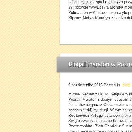
najlepszy w kategorii mężczyzn powyż
29. pozycję wywalczyła
Monika Mos
Półmaraton w Krakowie ukończyło po
Kiptum Maiyo Kimaiyo
z bardzo do
Biegali maraton w Pozna
9 października 2016
Posted in
biegi
Michał Sedlak
zajął 14. miejsce w k
Poznań Maraton z dobrym czasem 2:4
40-latków biegacz z Gieraszowic w g
sandomierski) był drugi. W tym sam
Rodkiewicz-Kaługa
ustanowiła reko
Świętokrzyscy biegacze startowali t
Rzeszowskim.
Piotr Chmiel
z Suched
open i najlepszy wśród panów, którzy 