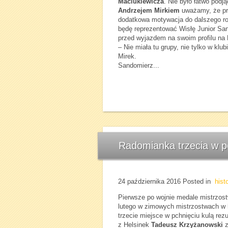
Maciukiewicza
. Nie było łatwo podj
Andrzejem Mirkiem
uważamy, że pr
dodatkowa motywacja do dalszego r
będę reprezentować Wisłę Junior Sand
przed wyjazdem na swoim profilu na
– Nie miała tu grupy, nie tylko w klu
Mirek.
Sandomierz...
Radomianka trzecia w p
24 października 2016
Posted in
hist
Pierwsze po wojnie medale mistrzost
lutego w zimowych mistrzostwach w h
trzecie miejsce w pchnięciu kulą rez
z Helsinek
Tadeusz Krzyżanowski
z