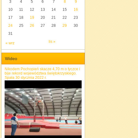
3
4
5
6
7
8
9
10
11
12
13
14
15
16
17
18
19
20
21
22
23
24
25
26
27
28
29
30
31
lis »
« wrz
Wideo
Nikodem Pochopień skacze 4,70 m o tyczce i
bije rekord województwa świętokrzyskiego.
Spała 30 stycznia 2022 r.