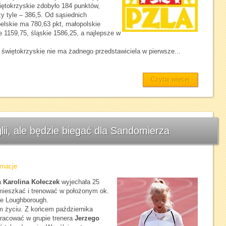
iętokrzyskie zdobyło 184 punktów,
y tyle – 386,5. Od sąsiednich
belskie ma 780,63 pkt, małopolskie
 1159,75, śląskie 1586,25, a najlepsze w
 świętokrzyskie nie ma żadnego przedstawiciela w pierwsze...
Czytaj więcej
lii, ale będzie biegać dla Sandomierza
rmacje
a
Karolina Kołeczek
wyjechała 25
 mieszkać i trenować w położonym ok.
ie Loughborough.
 życiu. Z końcem października
pracować w grupie trenera
Jerzego