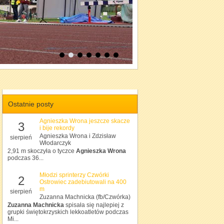
Ostatnie posty
Agnieszka Wrona jeszcze skacze
3
i bije rekordy
Agnieszka Wrona i Zdzisław
sierpień
Włodarczyk
2,91 m skoczyła o tyczce
Agnieszka Wrona
podczas 36...
Młodzi sprinterzy Czwórki
2
Ostrowiec zadebiutowali na 400
m
sierpień
Zuzanna Machnicka (fb/Czwórka)
Zuzanna Machnicka
spisała się najlepiej z
grupki świętokrzyskich lekkoatletów podczas
Mi...