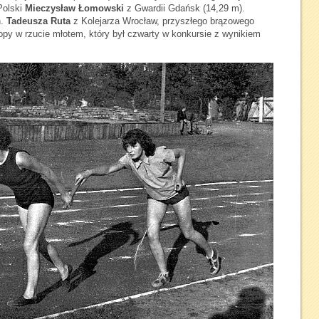
Polski
Mieczysław Łomowski
z Gwardii Gdańsk (14,29 m).
n.
Tadeusza Ruta
z Kolejarza Wrocław, przyszłego brązowego
ropy w rzucie młotem, który był czwarty w konkursie z wynikiem