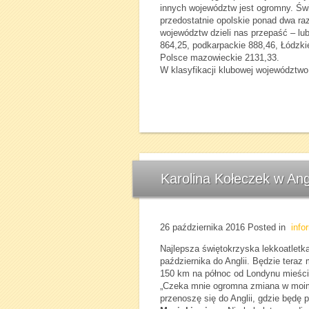
innych województw jest ogromny. Św
przedostatnie opolskie ponad dwa raz
województw dzieli nas przepaść – lu
864,25, podkarpackie 888,46, Łódzkie
Polsce mazowieckie 2131,33.
W klasyfikacji klubowej województwo
Karolina Kołeczek w Ang
26 października 2016
Posted in
info
Najlepsza świętokrzyska lekkoatletk
października do Anglii. Będzie teraz
150 km na północ od Londynu mieśc
„Czeka mnie ogromna zmiana w moim
przenoszę się do Anglii, gdzie będę 