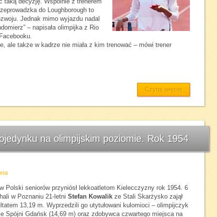
ąć taką decyzję. Wspólnie z trenerem
zeprowadzka do Loughborough to
ozwoju. Jednak mimo wyjazdu nadal
omierz” – napisała olimpijka z Rio
 Facebooku.
bie, ale także w kadrze nie miała z kim trenować – mówi trener
Czytaj więcej
ojedynku na olimpijskim poziomie. Rok 1954
oria
w Polski seniorów przyniósł lekkoatletom Kielecczyzny rok 1954. 6
ali w Poznaniu 21-letni
Stefan Kowalik
ze Stali Skarżysko zajął
ultatem 13,19 m. Wyprzedzili go utytułowani kulomioci – olimpijczyk
e Spójni Gdańsk (14,69 m) oraz zdobywca czwartego miejsca na