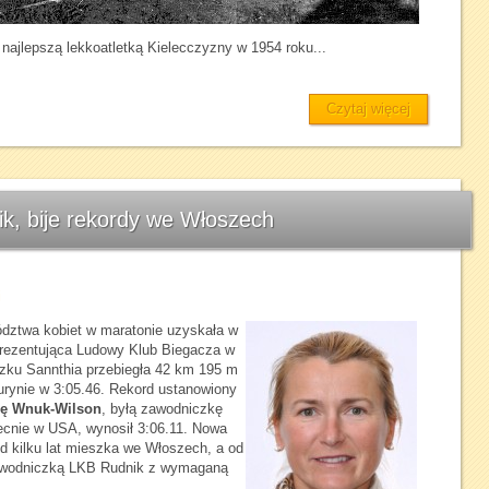
 najlepszą lekkoatletką Kielecczyzny w 1954 roku...
Czytaj więcej
k, bije rekordy we Włoszech
i
ództwa kobiet w maratonie uzyskała w
prezentująca Ludowy Klub Biegacza w
zku Sannthia przebiegła 42 km 195 m
Turynie w 3:05.46. Rekord ustanowiony
nę Wnuk-Wilson
, byłą zawodniczkę
cnie w USA, wynosił 3:06.11. Nowa
d kilku lat mieszka we Włoszech, a od
 zawodniczką LKB Rudnik z wymaganą