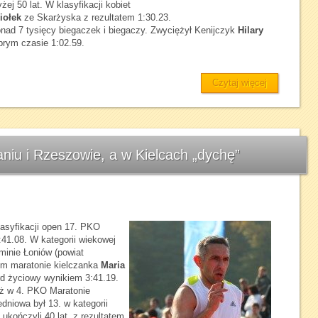
ej 50 lat. W klasyfikacji kobiet
iołek
ze Skarżyska z rezultatem 1:30.23.
nad 7 tysięcy biegaczek i biegaczy. Zwyciężył Kenijczyk
Hilary
brym czasie 1:02.59.
Czytaj więcej
niu i Rzeszowie, a w Kielcach „dychę”
lasyfikacji open 17. PKO
1.08. W kategorii wiekowej
minie Łoniów (powiat
ym maratonie kielczanka
Maria
rd życiowy wynikiem 3:41.19.
eż w 4. PKO Maratonie
niowa był 13. w kategorii
ukończyli 40 lat, z rezultatem