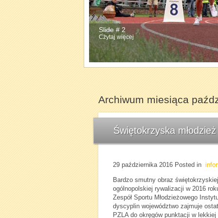
Slide # 2
Slide # 3
Czytaj więcej
Czytaj więcej
Archiwum miesiąca paźdz
Świętokrzyska młodzież 
29 października 2016
Posted in
info
Bardzo smutny obraz świętokrzyskiej 
ogólnopolskiej rywalizacji w 2016 ro
Zespół Sportu Młodzieżowego Instyt
dyscyplin województwo zajmuje ostat
PZLA do okręgów punktacji w lekkiej 