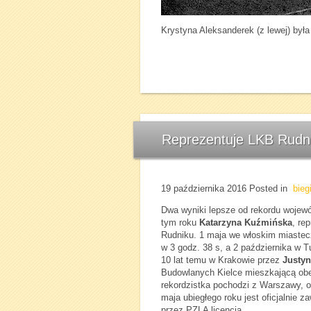
Krystyna Aleksanderek (z lewej) była
Reprezentuje LKB Rudni
19 października 2016
Posted in
bieg
Dwa wyniki lepsze od rekordu wojew
tym roku
Katarzyna Kuźmińska
, re
Rudniku. 1 maja we włoskim miastec
w 3 godz. 38 s, a 2 października w 
10 lat temu w Krakowie przez
Justy
Budowlanych Kielce mieszkającą obe
rekordzistka pochodzi z Warszawy, o
maja ubiegłego roku jest oficjalnie
przez PZLA licencją.