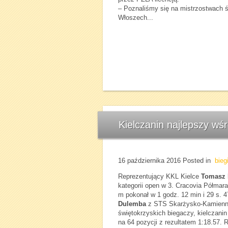
– Poznaliśmy się na mistrzostwach ś
Włoszech...
Kielczanin najlepszy wś
16 października 2016
Posted in
bieg
Reprezentujący KKL Kielce
Tomasz 
kategorii open w 3. Cracovia Półmara
m pokonał w 1 godz. 12 min i 29 s. 
Dulemba
z STS Skarżysko-Kamienna 
świętokrzyskich biegaczy, kielczani
na 64 pozycji z rezultatem 1:18.57.