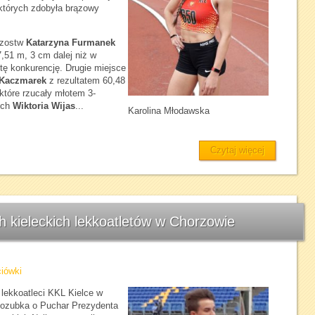
których zdobyła brązowy
rzostw
Katarzyna Furmanek
,51 m, 3 cm dalej niż w
ę konkurencję. Drugie miejsce
 Kaczmarek
z rezultatem 60,48
które rzucały młotem 3-
ych
Wiktoria Wijas
...
Karolina Młodawska
Czytaj więcej
 kieleckich lekkoatletów w Chorzowie
iówki
lekkoatleci KKL Kielce w
 Kozubka o Puchar Prezydenta