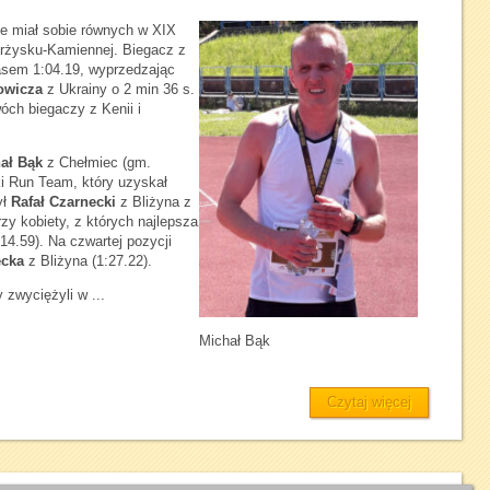
e miał sobie równych w XIX
rżysku-Kamiennej. Biegacz z
asem 1:04.19, wyprzedzając
owicza
z Ukrainy o 2 min 36 s.
ch biegaczy z Kenii i
ał Bąk
z Chełmiec (gm.
i Run Team, który uzyskał
ył
Rafał Czarnecki
z Bliżyna z
rzy kobiety, z których najlepsza
14.59). Na czwartej pozycji
ecka
z Bliżyna (1:27.22).
 zwyciężyli w ...
Michał Bąk
Czytaj więcej