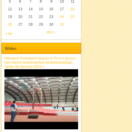
5
6
7
8
9
10
11
12
13
14
15
16
17
18
19
20
21
22
23
24
25
26
27
28
29
30
31
wrz »
« lip
Wideo
Nikodem Pochopień skacze 4,70 m o tyczce i
bije rekord województwa świętokrzyskiego.
Spała 30 stycznia 2022 r.