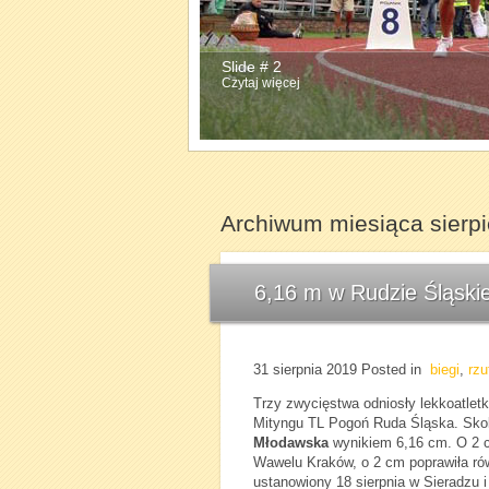
Slide # 2
Czytaj więcej
Archiwum miesiąca sierp
6,16 m w Rudzie Śląskie
31 sierpnia 2019
Posted in
biegi
,
rzu
Trzy zwycięstwa odniosły lekkoatlet
Mityngu TL Pogoń Ruda Śląska. Sko
Młodawska
wynikiem 6,16 cm. O 2 
Wawelu Kraków, o 2 cm poprawiła ró
ustanowiony 18 sierpnia w Sieradzu 