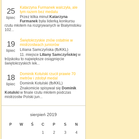
Katarzyna Furmanek walczyła, ale
25
tym razem bez medalu
Przez kilka minut
Katarzyna
lipiec
Furmanek
była liderką konkursu
rzutu młotem na rozgrywanych w Białymstoku
102...
Świętokrzyskie znów ostatnie w
19
mistrzostwach juniorów
Liliana Samczyńska (fb/KKL)
lipiec
11. miejsce
Liliany Samczyńskiej
w
trójskoku to największe osiągnięcie
świętokrzyskich lek...
Dominik Kotulski rzucił prawie 70
18
metrów i zdobył medal
Dominik Kotulski (fb/KKL)
lipiec
Znakomicie spisywał się
Dominik
Kotulski
w finale rzutu młotem podczas
mistrzostw Polski jun...
sierpień 2019
P
W
Ś
C
P
S
N
1
2
3
4