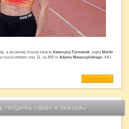
j, a wcześniej trzeciej lokacie
Katarzyny Furmanek
, piątej
Mariki
w rzucie młotem oraz 11. na 800 m
Adama Masaczyńskiego
, KKL
Czytaj więcej
ny i Węgierka najlepsi w Skarżysku