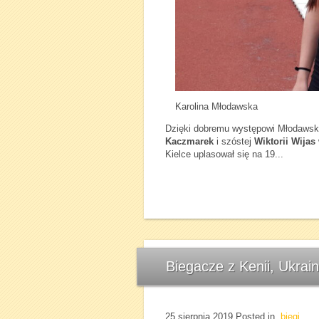
Karolina Młodawska
Dzięki dobremu występowi Młodawskie
Kaczmarek
i szóstej
Wiktorii Wijas
Kielce uplasował się na 19...
Biegacze z Kenii, Ukrai
25 sierpnia 2019
Posted in
biegi