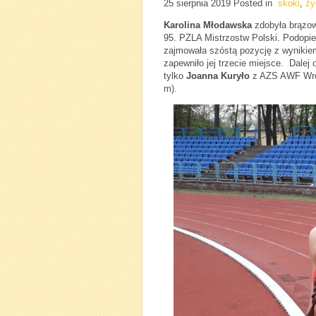
25 sierpnia 2019
Posted in
skoki
,
ży
Karolina Młodawska
zdobyła brązow
95. PZLA Mistrzostw Polski. Podopie
zajmowała szóstą pozycję z wynikiem
zapewniło jej trzecie miejsce. Dale
tylko
Joanna Kuryło
z AZS AWF Wroc
m).