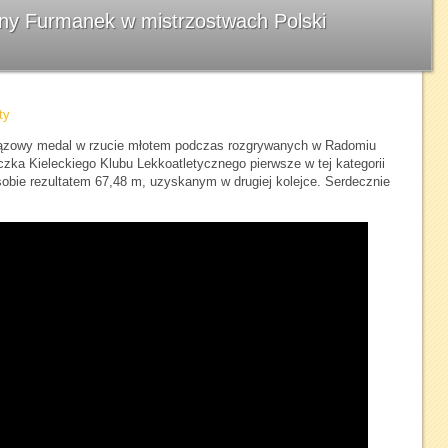
ny Furmanek w mistrzostwach Polski
ty
ązowy medal w rzucie młotem podczas rozgrywanych w Radomiu
czka Kieleckiego Klubu Lekkoatletycznego pierwsze w tej kategorii
obie rezultatem 67,48 m, uzyskanym w drugiej kolejce. Serdecznie