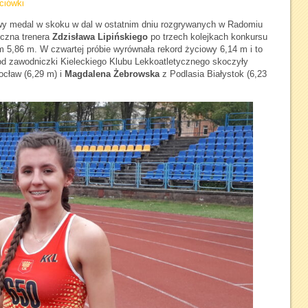
ciówki
y medal w skoku w dal w ostatnim dniu rozgrywanych w Radomiu
czna trenera
Zdzisława Lipińskiego
po trzech kolejkach konkursu
 5,86 m. W czwartej próbie wyrównała rekord życiowy 6,14 m i to
j od zawodniczki Kieleckiego Klubu Lekkoatletycznego skoczyły
ław (6,29 m) i
Magdalena Żebrowska
z Podlasia Białystok (6,23