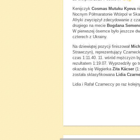
Kenijczyk
Cosmas Mutuku
Kyeva
ni
Nocnym Półmaratonie Wtórpol w Ska
Afryki zwyciężył zdecydowanie z cz
drugiego na mecie
Bogdana Semen
W pierwszej ósemce było jeszcze dwó
czterech z Ukrainy.
Na dziewiątej pozycji finiszował
Mich
Strawczyn), reprezentujący Czarneck
czas 1:11.40. 11. wśród mężczyzn b
rezultatem 1:19.07. Wyprzedziły go t
okazała się Węgierka
Zita Kácser
(1:
została sklasyfikowana
Lidia Czarn
Lidia i Rafał Czarneccy po raz kolejny