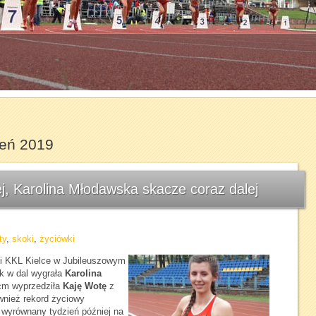
1
2
3
4
5
6
7
ień 2019
j, Karolina Młodawska skacze coraz dalej
ty
,
skoki
,
życiówki
ki KKL Kielce w Jubileuszowym
k w dal wygrała
Karolina
cm wyprzedziła
Kaję Wotę
z
wnież rekord życiowy
i wyrównany tydzień później na