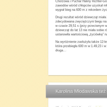
Chorzowa i Puchar Haliny Richter-Gó
zawodów wśród chłopców uzyskał m
wygrał bieg na 600 m z rekordem ży
Drugi rezultat wśród dziewcząt miała
zdecydowana zwyciężczyni biegu na 
w czasie 29,51 s (przy przeciwnym w
dziewcząt do lat 13 nie miała sobie
ustanowiła wartościową „życiówkę” n
Na wyróżnienie zasłużyła także 12-le
która przebiegła 600 m w 1.49,23 i w
druga...
Karolina Młodawska też 