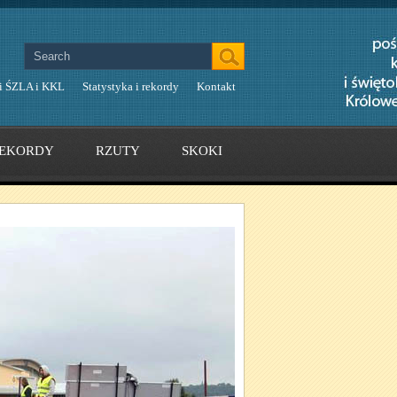
i ŚZLA i KKL
Statystyka i rekordy
Kontakt
EKORDY
RZUTY
SKOKI