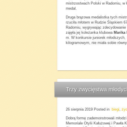
mistrzostwach Polski w Radomiu, w 
medal.
Druga brązowa medalistka tych mist
rzuciła młotem w Rudzie Śląskiem 67
Radomiu, wygrywając zdecydowanie t
zajęła jej koleżanka klubowa
Marika
m. W konkursie juniorek młodszych, 
kilogramowym, nie miała sobie równ
Trzy zwycięstwa młodych
26 sierpnia 2019
Posted in
biegi
,
życ
Dobrą formę zademonstrowali młodzi 
Memoriale Otylii Kałużowej i Pawła