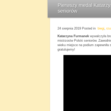
Pierwszy medal Katarzy
seniorów
24 sierpnia 2019
Posted in
biegi
,
rzu
Katarzyna Furmanek
wywalczyła br
mistrzostw Polski seniorów. Zawodni
wieku miejsce na podium zapewniła s
gratulujemy!