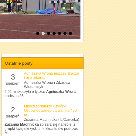
Ostatnie posty
Agnieszka Wrona jeszcze skacze
3
i bije rekordy
Agnieszka Wrona i Zdzisław
sierpień
Włodarczyk
2,91 m skoczyła o tyczce
Agnieszka Wrona
podczas 36...
Młodzi sprinterzy Czwórki
2
Ostrowiec zadebiutowali na 400
m
sierpień
Zuzanna Machnicka (fb/Czwórka)
Zuzanna Machnicka
spisała się najlepiej z
grupki świętokrzyskich lekkoatletów podczas
Mi...