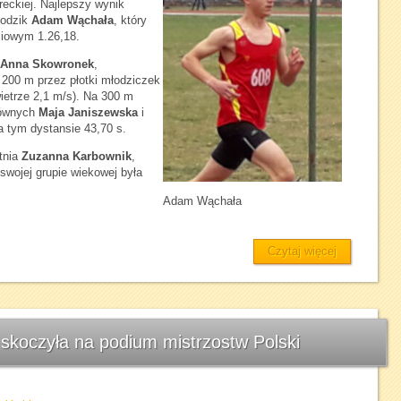
reckiej. Najlepszy wynik
łodzik
Adam Wąchała
, który
ciowym 1.26,18.
Anna Skowronek
,
200 m przez płotki młodziczek
ietrze 2,1 m/s). Na 300 m
 równych
Maja Janiszewska
i
a tym dystansie 43,70 s.
tnia
Zuzanna Karbownik
,
 swojej grupie wiekowej była
Adam Wąchała
Czytaj więcej
skoczyła na podium mistrzostw Polski