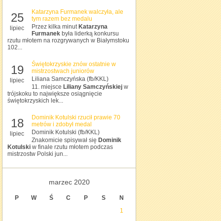
Katarzyna Furmanek walczyła, ale
25
tym razem bez medalu
Przez kilka minut
Katarzyna
lipiec
Furmanek
była liderką konkursu
rzutu młotem na rozgrywanych w Białymstoku
102...
Świętokrzyskie znów ostatnie w
19
mistrzostwach juniorów
Liliana Samczyńska (fb/KKL)
lipiec
11. miejsce
Liliany Samczyńskiej
w
trójskoku to największe osiągnięcie
świętokrzyskich lek...
Dominik Kotulski rzucił prawie 70
18
metrów i zdobył medal
Dominik Kotulski (fb/KKL)
lipiec
Znakomicie spisywał się
Dominik
Kotulski
w finale rzutu młotem podczas
mistrzostw Polski jun...
marzec 2020
P
W
Ś
C
P
S
N
1