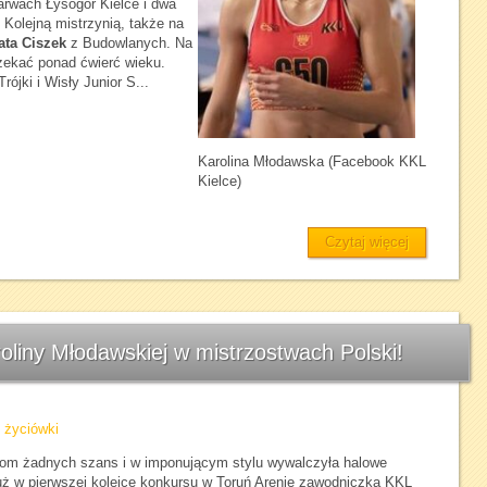
arwach Łysogór Kielce i dwa
 Kolejną mistrzynią, także na
ata Ciszek
z Budowlanych. Na
zekać ponad ćwierć wieku.
rójki i Wisły Junior S...
Karolina Młodawska (Facebook KKL
Kielce)
Czytaj więcej
roliny Młodawskiej w mistrzostwach Polski!
,
życiówki
kom żadnych szans i w imponującym stylu wywalczyła halowe
uż w pierwszej kolejce konkursu w Toruń Arenie zawodniczka KKL