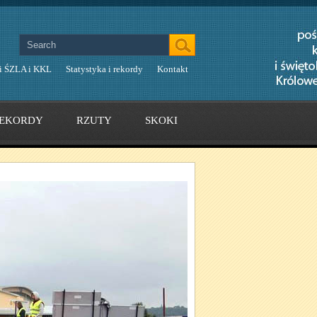
i ŚZLA i KKL
Statystyka i rekordy
Kontakt
EKORDY
RZUTY
SKOKI