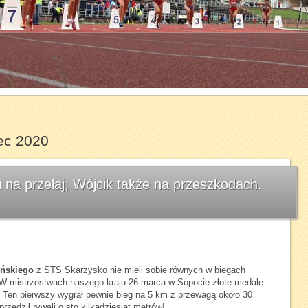
1
2
3
4
5
6
7
ec 2020
na przełaj, Wójcik także na przeszkodach.
ińskiego
z STS Skarżysko nie mieli sobie równych w biegach
 W mistrzostwach naszego kraju 26 marca w Sopocie złote medale
. Ten pierwszy wygrał pewnie bieg na 5 km z przewagą około 30
rzedził rywali o sto kilkadziesiąt metrów!