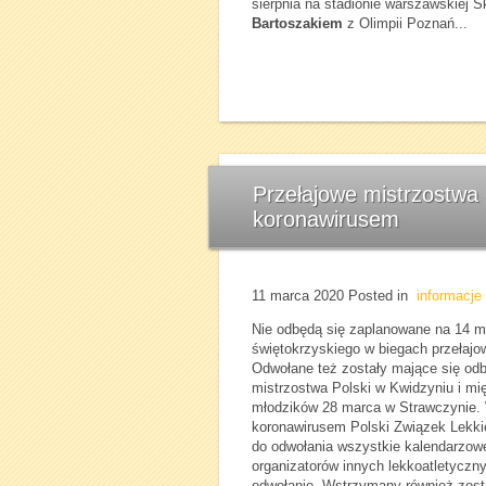
sierpnia na stadionie warszawskiej S
Bartoszakiem
z Olimpii Poznań...
Przełajowe mistrzostwa
koronawirusem
11 marca 2020
Posted in
informacje
Nie odbędą się zaplanowane na 14 
świętokrzyskiego w biegach przełaj
Odwołane też zostały mające się odb
mistrzostwa Polski w Kwidzyniu i m
młodzików 28 marca w Strawczynie.
koronawirusem Polski Związek Lekkiej
do odwołania wszystkie kalendarzow
organizatorów innych lekkoatletyczny
odwołanie. Wstrzymany również zosta