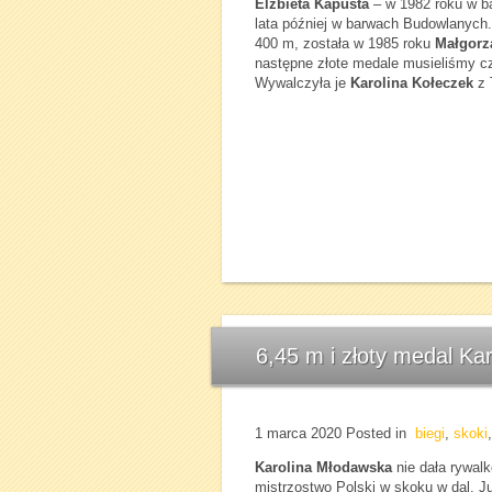
Elżbieta Kapusta
– w 1982 roku w b
lata później w barwach Budowlanych.
400 m, została w 1985 roku
Małgorz
następne złote medale musieliśmy c
Wywalczyła je
Karolina Kołeczek
z T
6,45 m i złoty medal Ka
1 marca 2020
Posted in
biegi
,
skoki
Karolina Młodawska
nie dała rywal
mistrzostwo Polski w skoku w dal. J