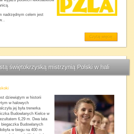
nicą.
m nadrzędnym celem jest
...
Czytaj więcej
tą świętokrzyską mistrzynią Polski w hali
skoki
est dziewiątym w historii
obytym w halowych
czyła jej była trenerka
niczka Budowlanych Kielce w
rezultatem 6,29 m. Dwa lata
ła biegaczka Budowlanych
zdobyła w biegu na 400 m