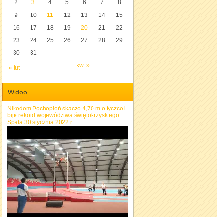
2
3
4
5
6
7
8
9
10
11
12
13
14
15
16
17
18
19
20
21
22
23
24
25
26
27
28
29
30
31
kw. »
« lut
Wideo
Nikodem Pochopień skacze 4,70 m o tyczce i
bije rekord województwa świętokrzyskiego.
Spała 30 stycznia 2022 r.