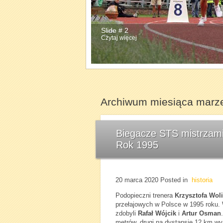
Slide # 2
Slide # 3
Czytaj więcej
Czytaj więcej
Archiwum miesiąca marz
Biegacze STS mistrzami 
Rok 1995
20 marca 2020
Posted in
historia
Podopieczni trenera
Krzysztofa Wol
przełajowych w Polsce w 1995 roku.
zdobyli
Rafał Wójcik
i
Artur Osman
metrów, drugi na dystansie 12 km wyp