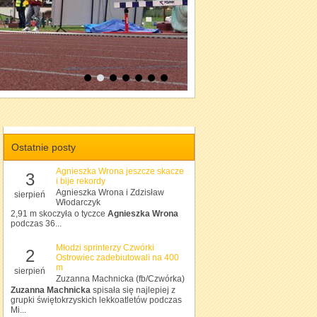
Ostatnie posty
Agnieszka Wrona jeszcze skacze
3
i bije rekordy
Agnieszka Wrona i Zdzisław
sierpień
Włodarczyk
2,91 m skoczyła o tyczce
Agnieszka Wrona
podczas 36...
Młodzi sprinterzy Czwórki
2
Ostrowiec zadebiutowali na 400
m
sierpień
Zuzanna Machnicka (fb/Czwórka)
Zuzanna Machnicka
spisała się najlepiej z
grupki świętokrzyskich lekkoatletów podczas
Mi...