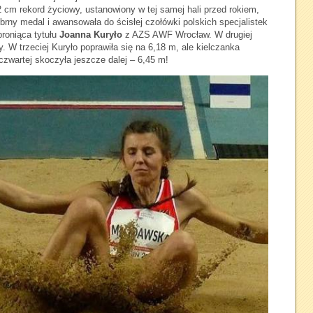
 cm rekord życiowy, ustanowiony w tej samej hali przed rokiem,
brny medal i awansowała do ścisłej czołówki polskich specjalistek
broniąca tytułu
Joanna Kuryło
z AZS AWF Wrocław. W drugiej
. W trzeciej Kuryło poprawiła się na 6,18 m, ale kielczanka
czwartej skoczyła jeszcze dalej – 6,45 m!