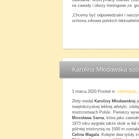
na zawody i obozy treningowe za gra
„Chcemy być odpowiedzialni i naszy
ochrona zdrowia polskich lekkoatletów
Karolina Młodawska szós
3 marca 2020
Posted in
informacje
,
Złoty medal
Karoliny Młodawskiej
j
świętokrzyskiej lekkiej atletyki, zd
mistrzostwach Polski. Pierwszy wywal
Mirosława Sarna
, która jako zawod
1973 roku wygrała także skok w dal 
później mistrzynią na 1500 m zosta
Celina Magala
. Kolejne dwa tytuły 