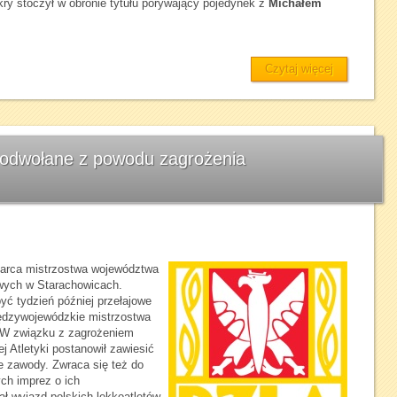
kry stoczył w obronie tytułu porywający pojedynek z
Michałem
Czytaj więcej
 odwołane z powodu zagrożenia
marca mistrzostwa województwa
owych w Starachowicach.
yć tydzień później przełajowe
iędzywojewódzkie mistrzostwa
 W związku z zagrożeniem
 Atletyki postanowił zawiesić
e zawody. Zwraca się też do
ch imprez o ich
ł wyjazd polskich lekkoatletów