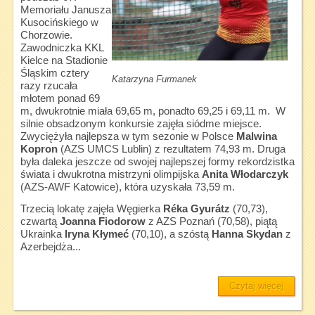
Memoriału Janusza
Kusocińskiego w
Chorzowie.
Zawodniczka KKL
Kielce na Stadionie
Śląskim cztery
Katarzyna Furmanek
razy rzucała
młotem ponad 69
m, dwukrotnie miała 69,65 m, ponadto 69,25 i 69,11 m. W
silnie obsadzonym konkursie zajęła siódme miejsce.
Zwyciężyła najlepsza w tym sezonie w Polsce
Malwina
Kopron
(AZS UMCS Lublin) z rezultatem 74,93 m. Druga
była daleka jeszcze od swojej najlepszej formy rekordzistka
świata i dwukrotna mistrzyni olimpijska
Anita Włodarczyk
(AZS-AWF Katowice), która uzyskała 73,59 m.
Trzecią lokatę zajęła Węgierka
Réka Gyurátz
(70,73),
czwartą
Joanna Fiodorow
z AZS Poznań (70,58), piątą
Ukrainka
Iryna Kłymeć
(70,10), a szóstą
Hanna Skydan
z
Azerbejdża...
Czytaj więcej