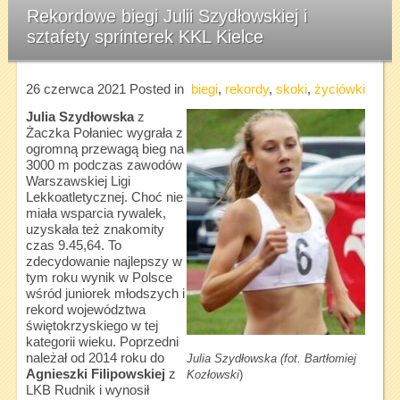
Rekordowe biegi Julii Szydłowskiej i
sztafety sprinterek KKL Kielce
26 czerwca 2021
Posted in
biegi
,
rekordy
,
skoki
,
życiówki
Julia Szydłowska
z
Żaczka Połaniec wygrała z
ogromną przewagą bieg na
3000 m podczas zawodów
Warszawskiej Ligi
Lekkoatletycznej. Choć nie
miała wsparcia rywalek,
uzyskała też znakomity
czas 9.45,64. To
zdecydowanie najlepszy w
tym roku wynik w Polsce
wśród juniorek młodszych i
rekord województwa
świętokrzyskiego w tej
kategorii wieku. Poprzedni
należał od 2014 roku do
Julia Szydłowska (fot. Bartłomiej
Agnieszki
Filipowskiej
z
Kozłowski
)
LKB Rudnik i wynosił