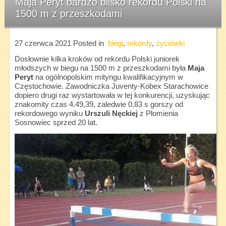
Maja Peryt bardzo blisko rekordu Polski na
1500 m z przeszkodami
27 czerwca 2021
Posted in
biegi
,
rekordy
,
życiówki
Dosłownie kilka kroków od rekordu Polski juniorek
młodszych w biegu na 1500 m z przeszkodami była
Maja
Peryt
na ogólnopolskim mityngu kwalifikacyjnym w
Częstochowie. Zawodniczka Juventy-Kobex Starachowice
dopiero drugi raz wystartowała w tej konkurencji, uzyskując
znakomity czas 4.49,39, zaledwie 0,83 s gorszy od
rekordowego wyniku
Urszuli Nęckiej
z Płomienia
Sosnowiec sprzed 20 lat.