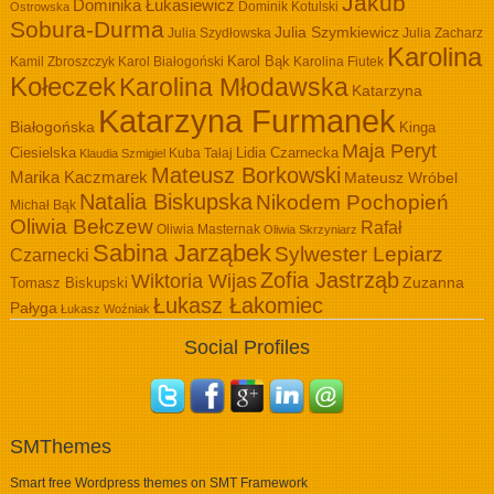
Jakub
Dominika Łukasiewicz
Dominik Kotulski
Ostrowska
Sobura-Durma
Julia Szymkiewicz
Julia Szydłowska
Julia Zacharz
Karolina
Kamil Zbroszczyk
Karol Białogoński
Karol Bąk
Karolina Fiutek
Kołeczek
Karolina Młodawska
Katarzyna
Katarzyna Furmanek
Białogońska
Kinga
Maja Peryt
Ciesielska
Lidia Czarnecka
Kuba Tałaj
Klaudia Szmigiel
Mateusz Borkowski
Marika Kaczmarek
Mateusz Wróbel
Natalia Biskupska
Nikodem Pochopień
Michał Bąk
Oliwia Bełczew
Rafał
Oliwia Masternak
Oliwia Skrzyniarz
Sabina Jarząbek
Sylwester Lepiarz
Czarnecki
Zofia Jastrząb
Wiktoria Wijas
Zuzanna
Tomasz Biskupski
Łukasz Łakomiec
Pałyga
Łukasz Woźniak
Social Profiles
SMThemes
Smart free Wordpress themes on SMT Framework