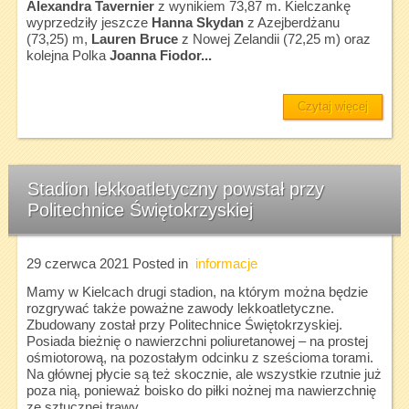
Alexandra Tavernier
z wynikiem 73,87 m. Kielczankę
wyprzedziły jeszcze
Hanna Skydan
z Azejberdżanu
(73,25) m,
Lauren
Bruce
z Nowej Zelandii (72,25 m) oraz
kolejna Polka
Joanna Fiodor...
Czytaj więcej
Stadion lekkoatletyczny powstał przy
Politechnice Świętokrzyskiej
29 czerwca 2021
Posted in
informacje
Mamy w Kielcach drugi stadion, na którym można będzie
rozgrywać także poważne zawody lekkoatletyczne.
Zbudowany został przy Politechnice Świętokrzyskiej.
Posiada bieżnię o nawierzchni poliuretanowej – na prostej
ośmiotorową, na pozostałym odcinku z sześcioma torami.
Na głównej płycie są też skocznie, ale wszystkie rzutnie już
poza nią, ponieważ boisko do piłki nożnej ma nawierzchnię
ze sztucznej trawy.