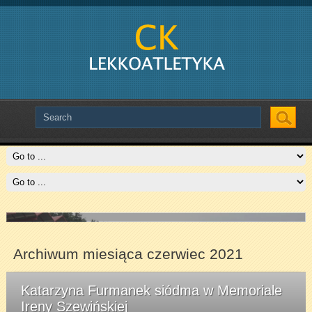
Slide # 2
Slide # 3
Czytaj więcej
Czytaj więcej
Archiwum miesiąca czerwiec 2021
Katarzyna Furmanek siódma w Memoriale
Ireny Szewińskiej