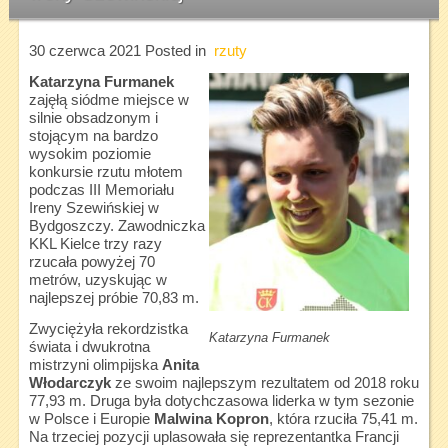
30 czerwca 2021
Posted in
rzuty
Katarzyna Furmanek
zajęłą siódme miejsce w
silnie obsadzonym i
stojącym na bardzo
wysokim poziomie
konkursie rzutu młotem
podczas III Memoriału
Ireny Szewińskiej w
Bydgoszczy. Zawodniczka
KKL Kielce trzy razy
rzucała powyżej 70
metrów, uzyskując w
najlepszej próbie 70,83 m.
Zwyciężyła rekordzistka
Katarzyna Furmanek
świata i dwukrotna
mistrzyni olimpijska
Anita
Włodarczyk
ze swoim najlepszym rezultatem od 2018 roku
77,93 m. Druga była dotychczasowa liderka w tym sezonie
w Polsce i Europie
Malwina Kopron
, która rzuciła 75,41 m.
Na trzeciej pozycji uplasowała się reprezentantka Francji