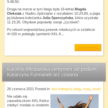
9.48,50.
Druga na mecie w tym biegu była 16-letnia
Magda
Oleksiak
z Nadiru Jędrzejów z rezultatem 10.29,89, a piąta
jej klubowa koleżanka
Julia Sperczyńska
, która uzyskała
11.19,35. Obydwie poprawiły swoje „życiówki”.
Po rekord województwa juniorek młodszych w sztafecie
4×100 m pobiegły sprinterki KKL K...
Czytaj więcej
Karolina Młodawska centymetr od podium,
Katarzyna Furmanek też czwarta
26 czerwca 2021
Posted in
bez kategorii
,
biegi
,
rzuty
,
skoki
Nie udało się
zawodniczkom KKL Kielce
zdobyć medalu w ostatnim