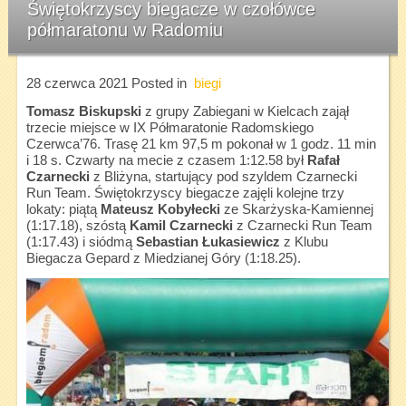
Świętokrzyscy biegacze w czołówce
półmaratonu w Radomiu
28 czerwca 2021
Posted in
biegi
Tomasz Biskupski
z grupy Zabiegani w Kielcach zajął
trzecie miejsce w IX Półmaratonie Radomskiego
Czerwca’76. Trasę 21 km 97,5 m pokonał w 1 godz. 11 min
i 18 s. Czwarty na mecie z czasem 1:12.58 był
Rafał
Czarnecki
z Bliżyna, startujący pod szyldem Czarnecki
Run Team. Świętokrzyscy biegacze zajęli kolejne trzy
lokaty: piątą
Mateusz Kobyłecki
ze Skarżyska-Kamiennej
(1:17.18), szóstą
Kamil
Czarnecki
z Czarnecki Run Team
(1:17.43) i siódmą
Sebastian Łukasiewicz
z Klubu
Biegacza Gepard z Miedzianej Góry (1:18.25).