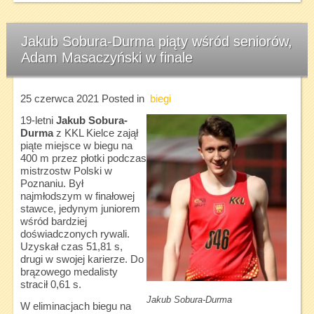
Jakub Sobura-Durma piąty wśród seniorów,
Adam Masaczyński w finale
25 czerwca 2021
Posted in
biegi
19-letni
Jakub Sobura-
Durma
z KKL Kielce zajął
piąte miejsce w biegu na
400 m przez płotki podczas
mistrzostw Polski w
Poznaniu. Był
najmłodszym w finałowej
stawce, jedynym juniorem
wśród bardziej
doświadczonych rywali.
Uzyskał czas 51,81 s,
drugi w swojej karierze. Do
brązowego medalisty
stracił 0,61 s.
Jakub Sobura-Durma
W eliminacjach biegu na