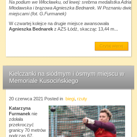
Na podium we Włocławku, od lewej: srebrna medalistka Adrianna
Młodawska i brązowa Agnieszka Bednarek. W Poznaniu dwie pi
miejscami (fot. G.Furmanek)
W czwartej kolejce na drugie miejsce awansowała
Agnieszka Bednarek
z AZS Łódź, skacząc 13,44 m...
Czytaj więcej
Kielczanki na siódmym i ósmym miejscu w
Memoriale Kusocińskiego
20 czerwca 2021
Posted in
biegi
,
rzuty
Katarzyna
Furmanek
nie
zdołała
przekroczyć
granicy 70 metrów
podczas 67.