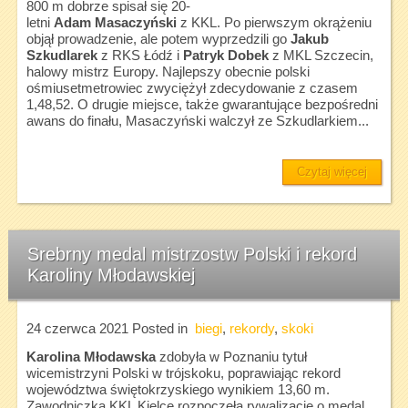
800 m dobrze spisał się 20-
letni
Adam Masaczyński
z KKL. Po pierwszym okrążeniu
objął prowadzenie, ale potem wyprzedzili go
Jakub
Szkudlarek
z RKS Łódź i
Patryk Dobek
z MKL Szczecin,
halowy mistrz Europy. Najlepszy obecnie polski
ośmiusetmetrowiec zwyciężył zdecydowanie z czasem
1,48,52. O drugie miejsce, także gwarantujące bezpośredni
awans do finału, Masaczyński walczył ze Szkudlarkiem...
Czytaj więcej
Srebrny medal mistrzostw Polski i rekord
Karoliny Młodawskiej
24 czerwca 2021
Posted in
biegi
,
rekordy
,
skoki
Karolina Młodawska
zdobyła w Poznaniu tytuł
wicemistrzyni Polski w trójskoku, poprawiając rekord
województwa świętokrzyskiego wynikiem 13,60 m.
Zawodniczka KKL Kielce rozpoczęła rywalizację o medal