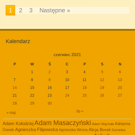
1
2
3
Następne »
Kalendarz
czerwiec 2021
P
W
Ś
C
P
S
N
1
2
3
4
5
6
7
8
9
10
11
12
13
14
15
16
17
18
19
20
21
22
23
24
25
26
27
28
29
30
lip »
« maj
Adam Masaczyński
Adam Kołodziej
Adrianna
Adam Wąchała
Agnieszka Filipowska
Alicja Borek
Gierek
Agnieszka Wrona
Dominika