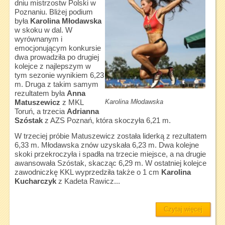
dniu mistrzostw Polski w
Poznaniu. Bliżej podium
była
Karolina Młodawska
w skoku w dal. W
wyrównanym i
emocjonującym konkursie
dwa prowadziła po drugiej
kolejce z najlepszym w
tym sezonie wynikiem 6,23
m. Druga z takim samym
rezultatem była
Anna
Karolina Młodawska
Matuszewicz
z MKL
Toruń, a trzecia
Adrianna
Szóstak
z AZS Poznań, która skoczyła 6,21 m.
W trzeciej próbie Matuszewicz została liderką z rezultatem
6,33 m. Młodawska znów uzyskała 6,23 m. Dwa kolejne
skoki przekroczyła i spadła na trzecie miejsce, a na drugie
awansowała Szóstak, skacząc 6,29 m. W ostatniej kolejce
zawodniczkę KKL wyprzedziła także o 1 cm
Karolina
Kucharczyk
z Kadeta Rawicz...
Czytaj więcej