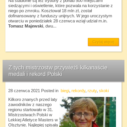
Na stadionie są też trybuny z ponad 500 miejscami
siedzącymi i oświetlenie, które pozwala na korzystanie z
niego po zmroku. Kosztował 18 mln zł, został
dofinansowany z funduszy unijnych. W jego uroczystym
otwarciu w poniedziałek 28 czerwca wziął udział m.in.
Tomasz Majewski
, dwu...
Czytaj więcej
Z tych mistrzostw przywieźli kilkanaście
medali i rekord Polski
28 czerwca 2021
Posted in
biegi
,
rekordy
,
rzuty
,
skoki
Kilkoro znanych przed laty
zawodników z naszego
regionu startowało w 31.
Mistrzostwach Polski w
Lekkiej Atletyce Masters w
Olsztynie. Najlepiej spisała