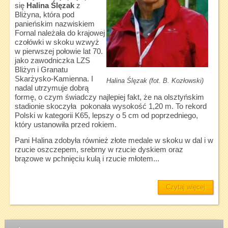
się
Halina Ślęzak
z
Bliżyna, która pod
panieńskim nazwiskiem
Fornal należała do krajowej
czołówki w skoku wzwyż
w pierwszej połowie lat 70.
jako zawodniczka LZS
Bliżyn i Granatu
Skarżysko-Kamienna. I
Halina Ślęzak (fot. B. Kozłowski)
nadal utrzymuje dobrą
formę, o czym świadczy najlepiej fakt, że na olsztyńskim
stadionie skoczyła pokonała wysokość 1,20 m. To rekord
Polski w kategorii K65, lepszy o 5 cm od poprzedniego,
który ustanowiła przed rokiem.
Pani Halina zdobyła również złote medale w skoku w dal i w
rzucie oszczepem, srebrny w rzucie dyskiem oraz
brązowe w pchnięciu kulą i rzucie młotem...
Czytaj więcej