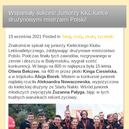
Wspaniały sukces! Juniorzy KKL Kielce
drużynowymi mistrzami Polski!
19 września 2021
Posted in
biegi
,
rzuty
,
skoki
,
życiówki
Znakomicie spisali się juniorzy Kieleckiego Klubu
Lekkoatletycznego, zdobywając drużynowe mistrzostwo
Polski. Podczas finału tych zawodów, rozgrywanego w
zimnie i deszczu w Białymstoku, wygrali sześć
konkurencji. W biegu na 800 m najlepsza była 15-letnia
Oliwia Bełczew
, na 400 m przez płotki
Kinga Ciesielska
,
a w trójskoku
Alicja Borek
. Młotem w konkursie juniorek
najdalej rzuciła
Aleksandra Nowaczewska
, wypożyczona
do kieleckiej drużyny ze Startu Nakło. Wśród juniorek
młodszych zwyciężyła
Zuzanna Pałyga
, bijąc w tych
trudnych warunkach rekord zyciowy.