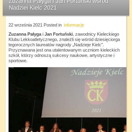
Zuzanna Pałyga i Jan Fortuński wśród
Nadziei Kielc 2021
22 września 2021
Posted in
informacje
Zuzanna Pałyga
i
Jan Fortuński
, zawodnicy Kieleckiego
Klubu Lekkoatletycznego, znaleźli się wśród dziesięciorga
tegorocznych laureatów nagrody „Nadzieje Kielc”.
Przyznawana jest ona utalentowanym uczniom kieleckich
szkół, którzy odnoszą sukcesy naukowe, artystyczne i
sportowe.