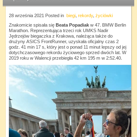
28 września 2021
Posted in
biegi
,
rekordy
,
życiówki
Znakomicie spisała się
Beata Popadiak
w 47. BMW Berlin
Marathon. Reprezentująca trzeci rok UMKS Nadir
Jędrzejów biegaczka z Krakowa, należąca także do
drużyny ASICS FrontRunner, uzyskała oficjalny czas 2
godz. 41 min 17 s, który jest o ponad 11 minut lepszy od jej
dotychczasowego rekordu życiowego sprzed dwóch lat. W
2019 roku w Walencji przebiegła 42 km 195 m w 2:52.40.