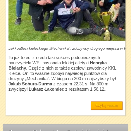
Lekkoatleci kieleckiego „Mechanika”, zdobywcy drugiego miejsca w Pols
To już trzeci z rzędu taki sukces podopiecznych
nauczyciela WF i pasjonata lekkiej atletyki
Henryka
Bielachy
. Część z nich to także czołowi zawodnicy KKL
Kielce. Oni to właśnie zdobyli najwięcej punktów dla
drużyny „Mechanika”. W biegu na 200 m najszybszy był
Jakub Sobura-Durma
z czasem 22,31 s. Na 800 m
zwyciężył
Łukasz Łakomiec
z rezultatem 1.56,12...
Czytaj więcej