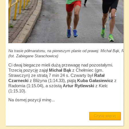
Na trasie półmaratonu, na pierwszym planie od prawej: Michał Bąk, Raf
(fot. Zabiegane Starachowice)
Ci dwaj biegacze mieli dużą przewagę nad pozostałymi.
Trzecią pozycję zajął
Michał Bąk
z Chełmiec (gm.
Strawczyn) ze stratą 7 min 24 s. Czwarty był
Rafał
Czarnecki
z Bliżyna (1:14.33), piątą
Kuba Gałasiewicz
z
Radomia (1:15.04), a szóstą
Artur Rytlewski
z Kielc
(1:15.10).
Na ósmej pozycji minę...
Czytaj więcej