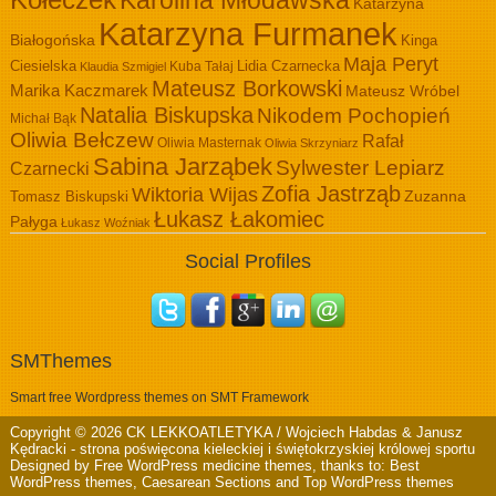
Kołeczek
Karolina Młodawska
Katarzyna
Katarzyna Furmanek
Białogońska
Kinga
Maja Peryt
Ciesielska
Lidia Czarnecka
Kuba Tałaj
Klaudia Szmigiel
Mateusz Borkowski
Marika Kaczmarek
Mateusz Wróbel
Natalia Biskupska
Nikodem Pochopień
Michał Bąk
Oliwia Bełczew
Rafał
Oliwia Masternak
Oliwia Skrzyniarz
Sabina Jarząbek
Sylwester Lepiarz
Czarnecki
Zofia Jastrząb
Wiktoria Wijas
Zuzanna
Tomasz Biskupski
Łukasz Łakomiec
Pałyga
Łukasz Woźniak
Social Profiles
SMThemes
Smart free Wordpress themes on SMT Framework
Copyright © 2026
CK LEKKOATLETYKA / Wojciech Habdas & Janusz
Kędracki
- strona poświęcona kieleckiej i świętokrzyskiej królowej sportu
Designed by
Free WordPress medicine themes
, thanks to:
Best
WordPress themes
,
Caesarean Sections
and
Top WordPress themes