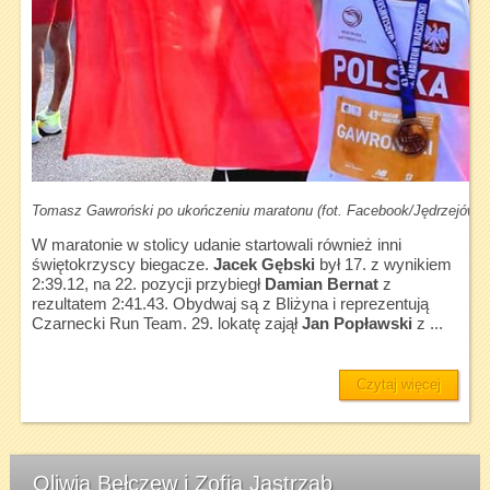
Tomasz Gawroński po ukończeniu maratonu (fot. Facebook/Jędrzejów B
W maratonie w stolicy udanie startowali również inni
świętokrzyscy biegacze.
Jacek Gębski
był 17. z wynikiem
2:39.12, na 22. pozycji przybiegł
Damian Bernat
z
rezultatem 2:41.43. Obydwaj są z Bliżyna i reprezentują
Czarnecki Run Team. 29. lokatę zajął
Jan Popławski
z ...
Czytaj więcej
Oliwia Bełczew i Zofia Jastrząb