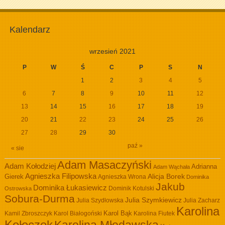
Kalendarz
wrzesień 2021
P
W
Ś
C
P
S
N
1
2
3
4
5
6
7
8
9
10
11
12
13
14
15
16
17
18
19
20
21
22
23
24
25
26
27
28
29
30
paź »
« sie
Adam Masaczyński
Adam Kołodziej
Adrianna
Adam Wąchała
Agnieszka Filipowska
Alicja Borek
Gierek
Agnieszka Wrona
Dominika
Jakub
Dominika Łukasiewicz
Dominik Kotulski
Ostrowska
Sobura-Durma
Julia Szymkiewicz
Julia Szydłowska
Julia Zacharz
Karolina
Kamil Zbroszczyk
Karol Białogoński
Karol Bąk
Karolina Fiutek