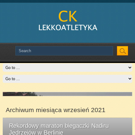
Slide # 3
Czytaj więcej
Archiwum miesiąca wrzesień 2021
Rekordowy maraton biegaczki Nadiru
Jędrzejów w Berlinie