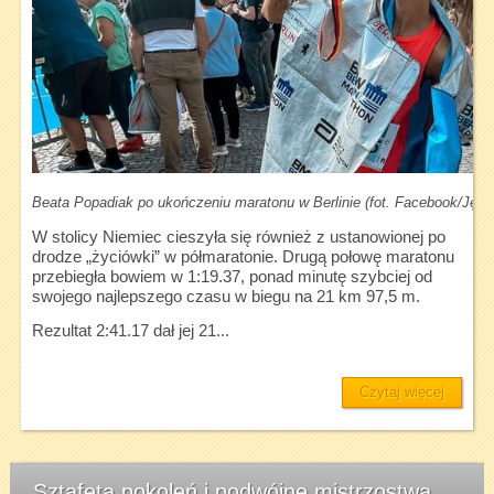
Beata Popadiak po ukończeniu maratonu w Berlinie (fot. Facebook/Jędr
W stolicy Niemiec cieszyła się również z ustanowionej po
drodze „życiówki” w półmaratonie. Drugą połowę maratonu
przebiegła bowiem w 1:19.37, ponad minutę szybciej od
swojego najlepszego czasu w biegu na 21 km 97,5 m.
Rezultat 2:41.17 dał jej 21...
Czytaj więcej
Sztafeta pokoleń i podwójne mistrzostwa