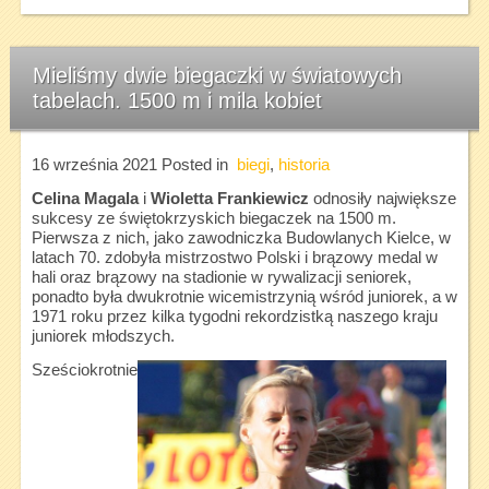
Mieliśmy dwie biegaczki w światowych
tabelach. 1500 m i mila kobiet
16 września 2021
Posted in
biegi
,
historia
Celina Magala
i
Wioletta Frankiewicz
odnosiły największe
sukcesy ze świętokrzyskich biegaczek na 1500 m.
Pierwsza z nich, jako zawodniczka Budowlanych Kielce, w
latach 70. zdobyła mistrzostwo Polski i brązowy medal w
hali oraz brązowy na stadionie w rywalizacji seniorek,
ponadto była dwukrotnie wicemistrzynią wśród juniorek, a w
1971 roku przez kilka tygodni rekordzistką naszego kraju
juniorek młodszych.
Sześciokrotnie