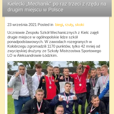
Kielecki „Mechanik” po raz trzeci z rzędu na
drugim miejscu w Polsce
23 września 2021
Posted in
biegi
,
rzuty
,
skoki
Uczniowie Zespołu Szkół Mechanicznych z Kielc zajęli
drugie miejsce w ogólnopolskie lidze szkół
ponadpodstawowych. W zawodach rozegranych w
Kołobrzegu zgromadzili 1170 punktów, tylko 42 mniej od
zwycięskiej drużyny ze Szkoły Mistrzostwa Sportowego
LO w Aleksandrowie Łódzkim.