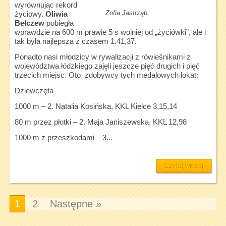
wyrównując rekord
Zofia Jastrząb
życiowy.
Oliwia
Bełczew
pobiegła
wprawdzie na 600 m prawie 5 s wolniej od „życiówki”, ale i
tak była najlepsza z czasem 1.41,37.
Ponadto nasi młodzicy w rywalizacji z rówieśnikami z
województwa łódzkiego zajęli jeszcze pięć drugich i pięć
trzecich miejsc. Oto zdobywcy tych medalowych lokat:
Dziewczęta
1000 m – 2. Natalia Kosińska, KKL Kielce 3.15,14
80 m przez płotki – 2. Maja Janiszewska, KKL 12,98
1000 m z przeszkodami – 3...
Czytaj więcej
1
2
Następne »