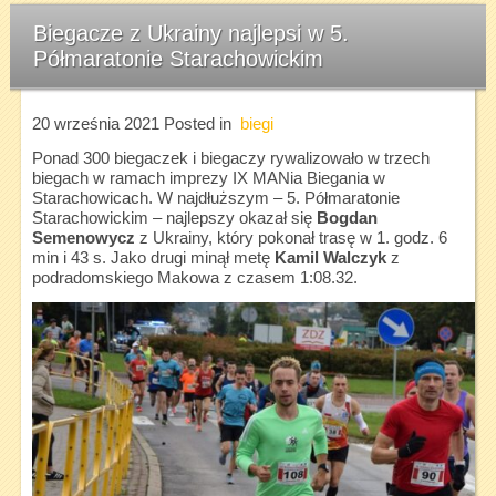
Biegacze z Ukrainy najlepsi w 5.
Półmaratonie Starachowickim
20 września 2021
Posted in
biegi
Ponad 300 biegaczek i biegaczy rywalizowało w trzech
biegach w ramach imprezy IX MANia Biegania w
Starachowicach. W najdłuższym – 5. Półmaratonie
Starachowickim – najlepszy okazał się
Bogdan
Semenowycz
z Ukrainy, który pokonał trasę w 1. godz. 6
min i 43 s. Jako drugi minął metę
Kamil Walczyk
z
podradomskiego Makowa z czasem 1:08.32.