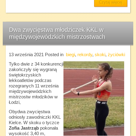
Czytaj więcej
Dwa zwycięstwa młodziczek KKL w
międzywojewódzkich mistrzostwach
13 września 2021
Posted in
biegi
,
rekordy
,
skoki
,
życiówki
Tylko dwie z 34 konkurencji
zakończyły się wygraną
świętokrzyskich
lekkoatletów podczas
rozegranych 11 września
międzywojewódzkich
mistrzostw młodzików w
Łodzi,
Obydwa zwycięstwa
odniosły zawodniczki KKL
Kielce. W skoku o tyczce
Zofia Jastrząb
pokonała
wysokość 3,40 m,