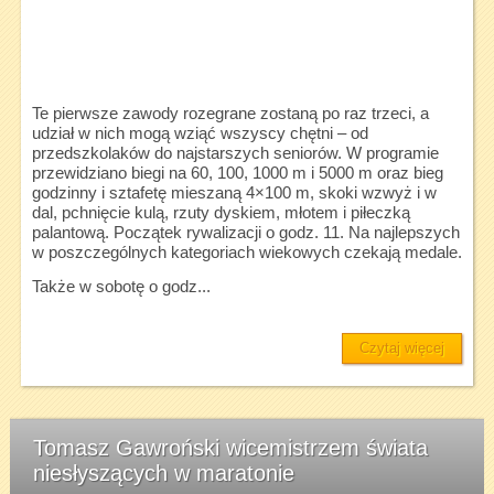
Te pierwsze zawody rozegrane zostaną po raz trzeci, a
udział w nich mogą wziąć wszyscy chętni – od
przedszkolaków do najstarszych seniorów. W programie
przewidziano biegi na 60, 100, 1000 m i 5000 m oraz bieg
godzinny i sztafetę mieszaną 4×100 m, skoki wzwyż i w
dal, pchnięcie kulą, rzuty dyskiem, młotem i piłeczką
palantową. Początek rywalizacji o godz. 11. Na najlepszych
w poszczególnych kategoriach wiekowych czekają medale.
Także w sobotę o godz...
Czytaj więcej
Tomasz Gawroński wicemistrzem świata
niesłyszących w maratonie