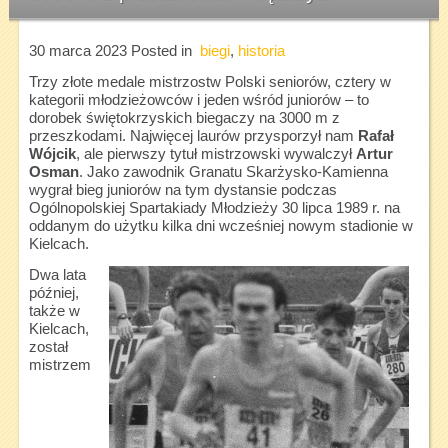
30 marca 2023
Posted in
biegi
,
historia
Trzy złote medale mistrzostw Polski seniorów, cztery w
kategorii młodzieżowców i jeden wśród juniorów – to
dorobek świętokrzyskich biegaczy na 3000 m z
przeszkodami. Najwięcej laurów przysporzył nam
Rafał
Wójcik
, ale pierwszy tytuł mistrzowski wywalczył
Artur
Osman
. Jako zawodnik Granatu Skarżysko-Kamienna
wygrał bieg juniorów na tym dystansie podczas
Ogólnopolskiej Spartakiady Młodzieży 30 lipca 1989 r. na
oddanym do użytku kilka dni wcześniej nowym stadionie w
Kielcach.
Dwa lata
później,
także w
Kielcach,
został
mistrzem