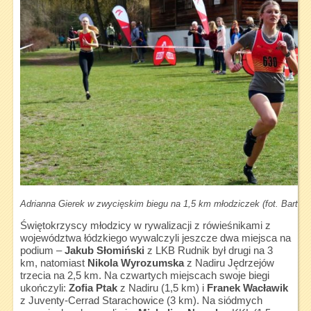
Adrianna Gierek w zwycięskim biegu na 1,5 km młodziczek (fot. Bartłom
Świętokrzyscy młodzicy w rywalizacji z rówieśnikami z
województwa łódzkiego wywalczyli jeszcze dwa miejsca na
podium –
Jakub Słomiński
z LKB Rudnik był drugi na 3
km, natomiast
Nikola Wyrozumska
z Nadiru Jędrzejów
trzecia na 2,5 km. Na czwartych miejscach swoje biegi
ukończyli:
Zofia Ptak
z Nadiru (1,5 km) i
Franek Wacławik
z Juventy-Cerrad Starachowice (3 km). Na siódmych