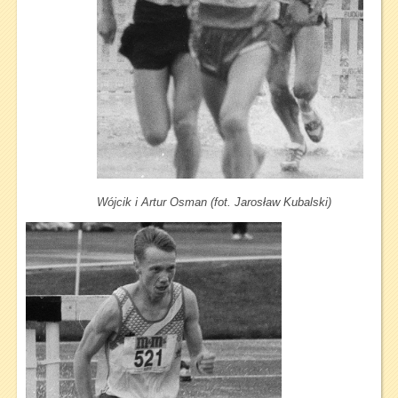
Wójcik i Artur Osman (fot. Jarosław Kubalski)