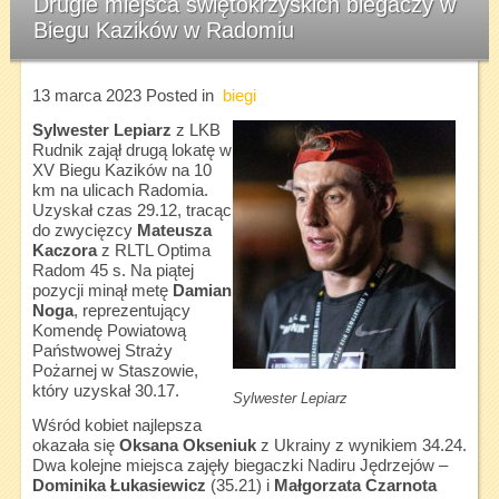
Drugie miejsca świętokrzyskich biegaczy w
Biegu Kazików w Radomiu
13 marca 2023
Posted in
biegi
Sylwester Lepiarz
z LKB
Rudnik zajął drugą lokatę w
XV Biegu Kazików na 10
km na ulicach Radomia.
Uzyskał czas 29.12, tracąc
do zwycięzcy
Mateusza
Kaczora
z RLTL Optima
Radom 45 s. Na piątej
pozycji minął metę
Damian
Noga
, reprezentujący
Komendę Powiatową
Państwowej Straży
Pożarnej w Staszowie,
który uzyskał 30.17.
Sylwester Lepiarz
Wśród kobiet najlepsza
okazała się
Oksana Okseniuk
z Ukrainy z wynikiem 34.24.
Dwa kolejne miejsca zajęły biegaczki Nadiru Jędrzejów –
Dominika Łukasiewicz
(35.21) i
Małgorzata Czarnota