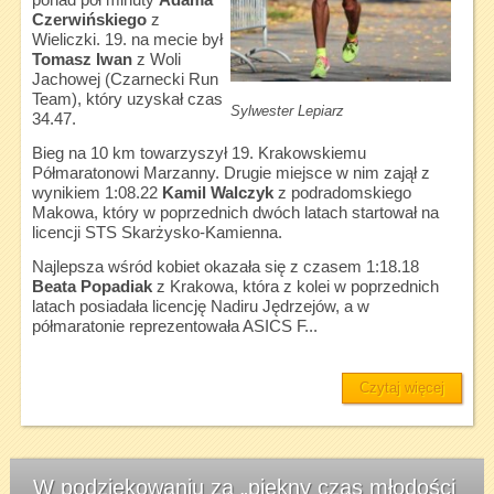
ponad pół minuty
Adama
Czerwińskiego
z
Wieliczki. 19. na mecie był
Tomasz Iwan
z Woli
Jachowej (Czarnecki Run
Team), który uzyskał czas
Sylwester Lepiarz
34.47.
Bieg na 10 km towarzyszył 19. Krakowskiemu
Półmaratonowi Marzanny. Drugie miejsce w nim zajął z
wynikiem 1:08.22
Kamil Walczyk
z podradomskiego
Makowa, który w poprzednich dwóch latach startował na
licencji STS Skarżysko-Kamienna.
Najlepsza wśród kobiet okazała się z czasem 1:18.18
Beata Popadiak
z Krakowa, która z kolei w poprzednich
latach posiadała licencję Nadiru Jędrzejów, a w
półmaratonie reprezentowała ASICS F...
Czytaj więcej
W podziękowaniu za „piękny czas młodości