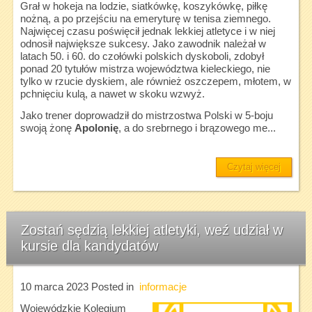
Grał w hokeja na lodzie, siatkówkę, koszykówkę, piłkę
nożną, a po przejściu na emeryturę w tenisa ziemnego.
Najwięcej czasu poświęcił jednak lekkiej atletyce i w niej
odnosił największe sukcesy. Jako zawodnik należał w
latach 50. i 60. do czołówki polskich dyskoboli, zdobył
ponad 20 tytułów mistrza województwa kieleckiego, nie
tylko w rzucie dyskiem, ale również oszczepem, młotem, w
pchnięciu kulą, a nawet w skoku wzwyż.
Jako trener doprowadził do mistrzostwa Polski w 5-boju
swoją żonę
Apolonię
, a do srebrnego i brązowego me...
Czytaj więcej
Zostań sędzią lekkiej atletyki, weź udział w
kursie dla kandydatów
10 marca 2023
Posted in
informacje
Wojewódzkie Kolegium