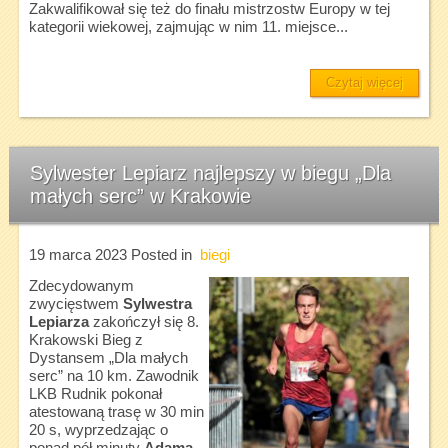
Zakwalifikował się też do finału mistrzostw Europy w tej
kategorii wiekowej, zajmując w nim 11. miejsce...
Czytaj więcej
Sylwester Lepiarz najlepszy w biegu „Dla
małych serc” w Krakowie
19 marca 2023
Posted in
biegi
Zdecydowanym
zwycięstwem
Sylwestra
Lepiarza
zakończył się 8.
Krakowski Bieg z
Dystansem „Dla małych
serc” na 10 km. Zawodnik
LKB Rudnik pokonał
atestowaną trasę w 30 min
20 s, wyprzedzając o