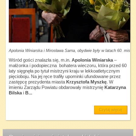
Apolonia Winiarska i Mirosława Sarna, obydwie były w latach 60. mistrz
Wśród gości znalazła się, m.in.
Apolonia Winiarska
–
małżonka i podopieczna bohatera wieczoru, która przed 60
laty sięgnęła po tytuł mistrzyni kraju w lekkoatletycznym
pięcioboju. Na jej ręce trafiły upominki ufundowane przez
zastępcę prezydenta miasta
Krzysztofa Myszkę
. W
imieniu Zarządu Powiatu obdarowały mistrzynię
Katarzyna
Bilska
i
B...
Czytaj więcej