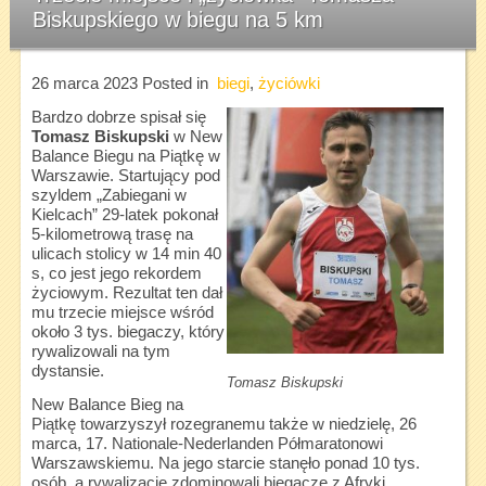
Biskupskiego w biegu na 5 km
26 marca 2023
Posted in
biegi
,
życiówki
Bardzo dobrze spisał się
Tomasz Biskupski
w New
Balance Biegu na Piątkę w
Warszawie. Startujący pod
szyldem „Zabiegani w
Kielcach” 29-latek pokonał
5-kilometrową trasę na
ulicach stolicy w 14 min 40
s, co jest jego rekordem
życiowym. Rezultat ten dał
mu trzecie miejsce wśród
około 3 tys. biegaczy, który
rywalizowali na tym
dystansie.
Tomasz Biskupski
New Balance Bieg na
Piątkę towarzyszył rozegranemu także w niedzielę, 26
marca, 17. Nationale-Nederlanden Półmaratonowi
Warszawskiemu. Na jego starcie stanęło ponad 10 tys.
osób, a rywalizację zdominowali biegacze z Afryki.