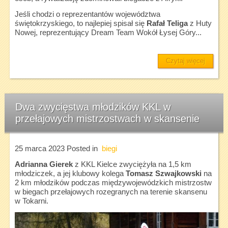
Jeśli chodzi o reprezentantów województwa
świętokrzyskiego, to najlepiej spisał się
Rafał Teliga
z Huty
Nowej, reprezentujący Dream Team Wokół Łysej Góry...
Czytaj więcej
Dwa zwycięstwa młodzików KKL w
przełajowych mistrzostwach w skansenie
25 marca 2023
Posted in
biegi
Adrianna Gierek
z KKL Kielce zwyciężyła na 1,5 km
młodziczek, a jej klubowy kolega
Tomasz Szwajkowski
na
2 km młodzików podczas międzywojewódzkich mistrzostw
w biegach przełajowych rozegranych na terenie skansenu
w Tokarni.