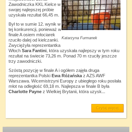
Zawodniczka KKL Kielce w
swojej najlepszej próbie
uzyskała rezultat 66,45 m.
Był to w sumie 12. wynik w
tej konkurencji, ponieważ w
finale A osiem młociarek
Katarzyna Furmanek
rzuciło dalej od kielczanki.
Zwyciężyła reprezentantka
Włoch
Sara Fantini
, która uzyskała najlepszy w tym roku
rezultat na świecie 73,26 m. Ponad 70 m rzuciły jeszcze
trzy zawodniczki.
Szóstą pozycję w finale A i ogółem zajęła druga
reprezentantka Polski
Ewa Różańska
z AZS AWF
Warszawa. Wicemistrzyni Europy z ubiegłego roku posłała
młot na odległość 69,18 m. Najlepsza w finale B była
Charlotte Payne
z Wielkiej Brytanii, która uzysk...
Czytaj więcej