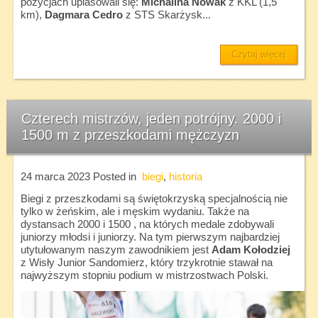
pozycjach uplasowali się:
Michalina Nowak
z KKL (1,5
km),
Dagmara Cedro
z STS Skarżysk...
Czytaj więcej
Czterech mistrzów, jeden potrójny. 2000 i
1500 m z przeszkodami mężczyzn
24 marca 2023
Posted in
biegi
,
historia
Biegi z przeszkodami są świętokrzyską specjalnością nie
tylko w żeńskim, ale i męskim wydaniu. Także na
dystansach 2000 i 1500 , na których medale zdobywali
juniorzy młodsi i juniorzy. Na tym pierwszym najbardziej
utytułowanym naszym zawodnikiem jest
Adam Kołodziej
z Wisły Junior Sandomierz, który trzykrotnie stawał na
najwyższym stopniu podium w mistrzostwach Polski.