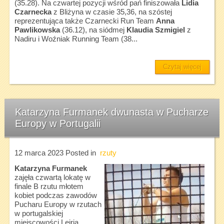
(35.28). Na czwartej pozycji wśród pań finiszowała
Lidia
Czarnecka
z Bliżyna w czasie 35,36, na szóstej
reprezentująca także Czarnecki Run Team
Anna
Pawlikowska
(36.12), na siódmej
Klaudia Szmigiel
z
Nadiru i Woźniak Running Team (38...
Czytaj więcej
Katarzyna Furmanek dwunasta w Pucharze
Europy w Portugalii
12 marca 2023
Posted in
rzuty
Katarzyna Furmanek
zajęła czwartą lokatę w
finale B rzutu młotem
kobiet podczas zawodów
Pucharu Europy w rzutach
w portugalskiej
miejscowości Leiria.