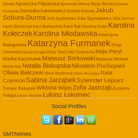
Agnieszka Filipowska
Alicja Borek
Gierek
Agnieszka Wrona
Dominika
Jakub
Dominika Łukasiewicz
Dominik Kotulski
Ostrowska
Sobura-Durma
Julia Szymkiewicz
Julia Szydłowska
Julia Zacharz
Karolina
Kamil Zbroszczyk
Karol Białogoński
Karol Bąk
Karolina Fiutek
Kołeczek
Karolina Młodawska
Katarzyna
Katarzyna Furmanek
Białogońska
Kinga
Maja Peryt
Ciesielska
Lidia Czarnecka
Kuba Tałaj
Klaudia Szmigiel
Mateusz Borkowski
Marika Kaczmarek
Mateusz Wróbel
Natalia Biskupska
Nikodem Pochopień
Michał Bąk
Oliwia Bełczew
Rafał
Oliwia Masternak
Oliwia Skrzyniarz
Sabina Jarząbek
Sylwester Lepiarz
Czarnecki
Zofia Jastrząb
Wiktoria Wijas
Zuzanna
Tomasz Biskupski
Łukasz Łakomiec
Pałyga
Łukasz Woźniak
Social Profiles
SMThemes