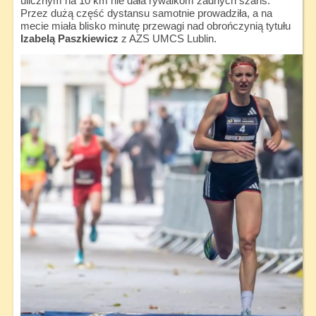
ulicznym na 10 km nie dała rywalkom żadnych szans.
Przez dużą część dystansu samotnie prowadziła, a na
mecie miała blisko minutę przewagi nad obrończynią tytułu
Izabelą Paszkiewicz
z AZS UMCS Lublin.