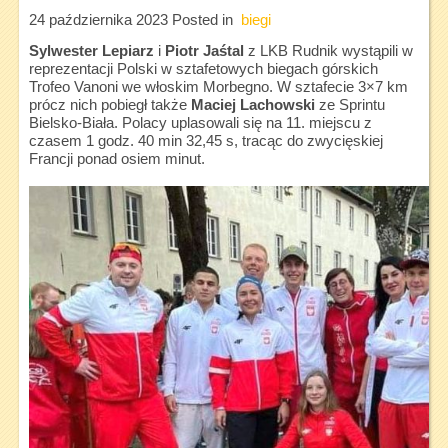
24 października 2023
Posted in
biegi
Sylwester Lepiarz
i
Piotr Jaśtal
z LKB Rudnik wystąpili w
reprezentacji Polski w sztafetowych biegach górskich
Trofeo Vanoni we włoskim Morbegno. W sztafecie 3×7 km
prócz nich pobiegł także
Maciej Lachowski
ze Sprintu
Bielsko-Biała. Polacy uplasowali się na 11. miejscu z
czasem 1 godz. 40 min 32,45 s, tracąc do zwycięskiej
Francji ponad osiem minut.