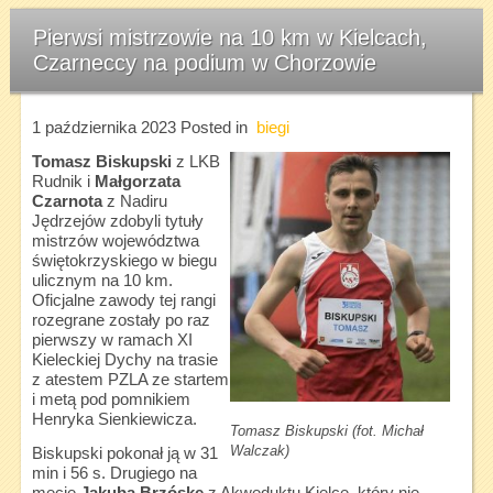
Pierwsi mistrzowie na 10 km w Kielcach,
Czarneccy na podium w Chorzowie
1 października 2023
Posted in
biegi
Tomasz Biskupski
z LKB
Rudnik i
Małgorzata
Czarnota
z Nadiru
Jędrzejów zdobyli tytuły
mistrzów województwa
świętokrzyskiego w biegu
ulicznym na 10 km.
Oficjalne zawody tej rangi
rozegrane zostały po raz
pierwszy w ramach XI
Kieleckiej Dychy na trasie
z atestem PZLA ze startem
i metą pod pomnikiem
Henryka Sienkiewicza.
Tomasz Biskupski (fot. Michał
Walczak)
Biskupski pokonał ją w 31
min i 56 s. Drugiego na
mecie
Jakuba Brzóskę
z Akweduktu Kielce, który nie