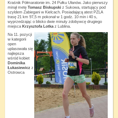
Kraśnik Półmaratonie im. 24 Pułku Ułanów. Jako pierwszy
minął metę
Tomasz Biskupski
z Sukowa, startujący pod
szyldem Zabiegani w Kielcach. Posiadającą atest PZLA
trasę 21 km 97,5 m pokonał w 1 godz. 10 min i 40 s,
wyprzedzając o blisko dwie minuty zdobywcę drugiego
miejsca
Krzysztofa Lotka
z Lublina.
Na 11. pozycji
w kategorii
open
uplasowała się
najlepsza
wśród kobiet
Dominika
Łukasiewicz
z
Ostrowca