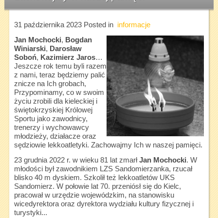
31 października 2023
Posted in
informacje
Jan Mochocki
,
Bogdan
Winiarski
,
Darosław
Soboń
,
Kazimierz Jaros
…
Jeszcze rok temu byli razem
z nami, teraz będziemy palić
znicze na Ich grobach,
Przypominamy, co w swoim
życiu zrobili dla kieleckiej i
świętokrzyskiej Królowej
Sportu jako zawodnicy,
trenerzy i wychowawcy
młodzieży, działacze oraz
sędziowie lekkoatletyki. Zachowajmy Ich w naszej pamięci.
23 grudnia 2022 r. w wieku 81 lat zmarł
Jan Mochocki
. W
młodości był zawodnikiem LZS Sandomierzanka, rzucał
blisko 40 m dyskiem. Szkolił też lekkoatletów UKS
Sandomierz. W połowie lat 70. przeniósł się do Kielc,
pracował w urzędzie wojewódzkim, na stanowisku
wicedyrektora oraz dyrektora wydziału kultury fizycznej i
turystyki...