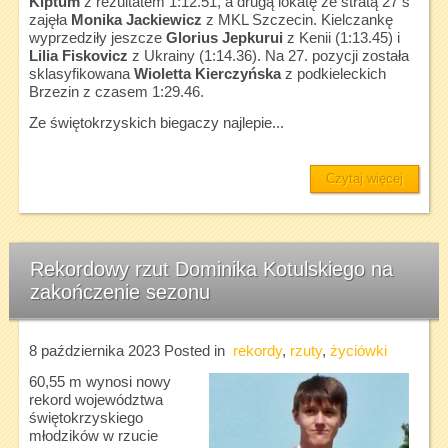
Kiptum
z rezultatem 1:12.51, a drugą lokatę ze stratą 27 s
zajęła
Monika Jackiewicz
z MKL Szczecin. Kielczankę
wyprzedziły jeszcze
Glorius Jepkurui
z Kenii (1:13.45) i
Lilia Fiskovicz
z Ukrainy (1:14.36). Na 27. pozycji została
sklasyfikowana
Wioletta Kierczyńska
z podkieleckich
Brzezin z czasem 1:29.46.
Ze świętokrzyskich biegaczy najlepie...
Czytaj więcej
Rekordowy rzut Dominika Kotulskiego na
zakończenie sezonu
8 października 2023
Posted in
rekordy
,
rzuty
,
życiówki
60,55 m wynosi nowy
rekord województwa
świętokrzyskiego
młodzików w rzucie