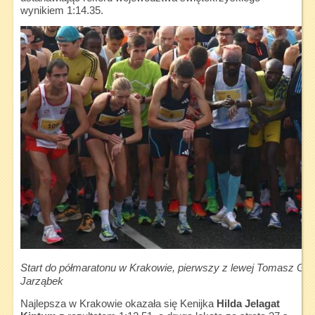
wynikiem 1:14.35.
Start do półmaratonu w Krakowie, pierwszy z lewej Tomasz Gaw
Jarząbek
Najlepsza w Krakowie okazała się Kenijka
Hilda Jelagat