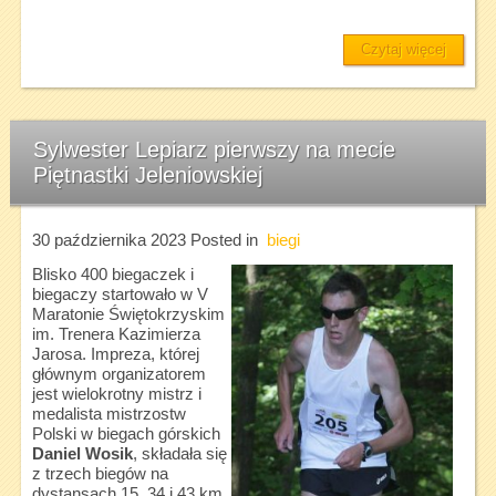
Czytaj więcej
Sylwester Lepiarz pierwszy na mecie
Piętnastki Jeleniowskiej
30 października 2023
Posted in
biegi
Blisko 400 biegaczek i
biegaczy startowało w V
Maratonie Świętokrzyskim
im. Trenera Kazimierza
Jarosa. Impreza, której
głównym organizatorem
jest wielokrotny mistrz i
medalista mistrzostw
Polski w biegach górskich
Daniel Wosik
, składała się
z trzech biegów na
dystansach 15, 34 i 43 km