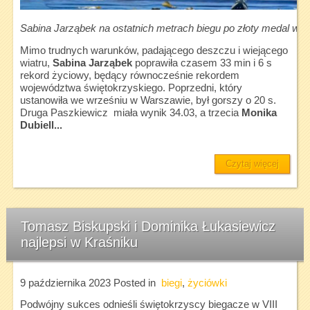
Sabina Jarząbek na ostatnich metrach biegu po złoty medal w 
Mimo trudnych warunków, padającego deszczu i wiejącego
wiatru,
Sabina Jarząbek
poprawiła czasem 33 min i 6 s
rekord życiowy, będący równocześnie rekordem
województwa świętokrzyskiego. Poprzedni, który
ustanowiła we wrześniu w Warszawie, był gorszy o 20 s.
Druga Paszkiewicz miała wynik 34.03, a trzecia
Monika
Dubiell...
Czytaj więcej
Tomasz Biskupski i Dominika Łukasiewicz
najlepsi w Kraśniku
9 października 2023
Posted in
biegi
,
życiówki
Podwójny sukces odnieśli świętokrzyscy biegacze w VIII