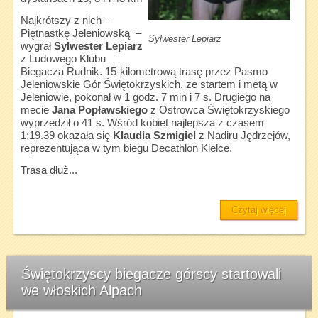
Najkrótszy z nich –
Piętnastkę Jeleniowską –
Sylwester Lepiarz
wygrał
Sylwester Lepiarz
z Ludowego Klubu
Biegacza Rudnik. 15-kilometrową trasę przez Pasmo
Jeleniowskie Gór Świętokrzyskich, ze startem i metą w
Jeleniowie, pokonał w 1 godz. 7 min i 7 s. Drugiego na
mecie
Jana Popławskiego
z Ostrowca Świętokrzyskiego
wyprzedził o 41 s. Wśród kobiet najlepsza z czasem
1:19.39 okazała się
Klaudia Szmigiel
z Nadiru Jędrzejów,
reprezentująca w tym biegu Decathlon Kielce.
Trasa dłuż...
Czytaj więcej
Świętokrzyscy biegacze górscy startowali
we włoskich Alpach