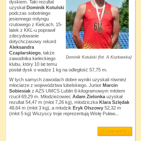
dyskiem. Taki rezultat
uzyskał
Dominik Kotulski
podczas sobotniego
jesiennego mityngu
rzutowego z Kielcach. 15-
latek z KKL-u poprawił
zdecydowanie
dotychczasowy rekord
Aleksandra
Czaplarskiego
, także
Dominik Kotulski (fot. A.Kozłowska)
zawodnika kieleckiego
klubu, który 10 lat temu
posłał dysk o wadze 1 kg na odległość 57,75 m.
W tych samych zawodach dobre wyniki uzyskali również
młociarze z województwa lubelskiego. Junior
Marcin
Sobiesiak
z AZS UMCS Lublin 6-kilogramowym młotem
rzucił 69,29 m. Młodzieżowiec
Adam Zielonka
uzyskał
rezultat 54,47 m (młot 7,26 kg), młodziczka
Klara Szlędak
48,64 m (młot 3 kg), a młodzik
Eryk Olszowy
52,32 m
(młot 5 kg) Wszyscy troje reprezentują Wisłę Puław...
Czytaj więcej