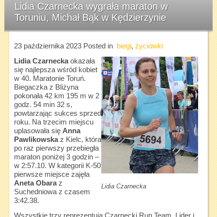
Lidia Czarnecka wygrała maraton w
Toruniu, Michał Bąk w Kędzierzynie
23 października 2023
Posted in
biegi
,
życiówki
Lidia Czarnecka
okazała
się najlepsza wśród kobiet
w 40. Maratonie Toruń.
Biegaczka z Bliżyna
pokonała 42 km 195 m w 2
godz. 54 min 32 s,
powtarzając sukces sprzed
roku. Na trzecim miejscu
uplasowała się
Anna
Pawlikowska
z Kielc, która
po raz pierwszy przebiegła
maraton poniżej 3 godzin –
w 2:57.10. W kategorii K-50
pierwsze miejsce zajęła
Aneta Obara
z
Lidia Czarnecka
Suchedniowa z czasem
3:42.38.
Wszystkie trzy reprezentują Czarnecki Run Team. Lider i