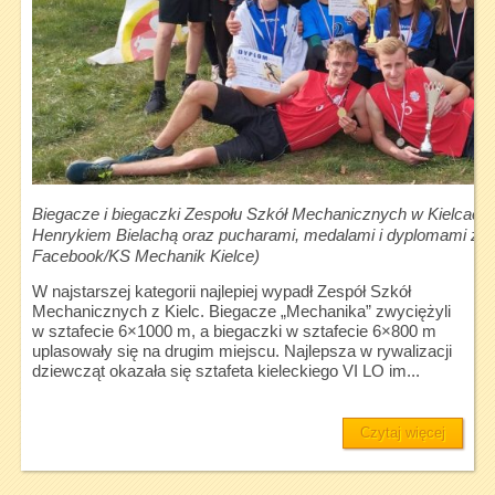
Biegacze i biegaczki Zespołu Szkół Mechanicznych w Kielcac
Henrykiem Bielachą oraz pucharami, medalami i dyplomami zdo
Facebook/KS Mechanik Kielce)
W najstarszej kategorii najlepiej wypadł Zespół Szkół
Mechanicznych z Kielc. Biegacze „Mechanika” zwyciężyli
w sztafecie 6×1000 m, a biegaczki w sztafecie 6×800 m
uplasowały się na drugim miejscu. Najlepsza w rywalizacji
dziewcząt okazała się sztafeta kieleckiego VI LO im...
Czytaj więcej