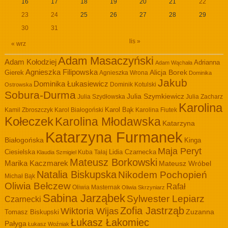
16
17
18
19
20
21
22
23
24
25
26
27
28
29
30
31
lis »
« wrz
Adam Masaczyński
Adam Kołodziej
Adrianna
Adam Wąchała
Agnieszka Filipowska
Alicja Borek
Gierek
Agnieszka Wrona
Dominika
Jakub
Dominika Łukasiewicz
Dominik Kotulski
Ostrowska
Sobura-Durma
Julia Szymkiewicz
Julia Szydłowska
Julia Zacharz
Karolina
Kamil Zbroszczyk
Karol Białogoński
Karol Bąk
Karolina Fiutek
Kołeczek
Karolina Młodawska
Katarzyna
Katarzyna Furmanek
Białogońska
Kinga
Maja Peryt
Ciesielska
Lidia Czarnecka
Kuba Tałaj
Klaudia Szmigiel
Mateusz Borkowski
Marika Kaczmarek
Mateusz Wróbel
Natalia Biskupska
Nikodem Pochopień
Michał Bąk
Oliwia Bełczew
Rafał
Oliwia Masternak
Oliwia Skrzyniarz
Sabina Jarząbek
Sylwester Lepiarz
Czarnecki
Zofia Jastrząb
Wiktoria Wijas
Zuzanna
Tomasz Biskupski
Łukasz Łakomiec
Pałyga
Łukasz Woźniak