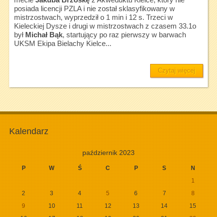
posiada licencji PZLA i nie został sklasyfikowany w
mistrzostwach, wyprzedził o 1 min i 12 s. Trzeci w
Kieleckiej Dysze i drugi w mistrzostwach z czasem 33.1o
był
Michał Bąk
, startujący po raz pierwszy w barwach
UKSM Ekipa Bielachy Kielce...
Czytaj więcej
Kalendarz
październik 2023
P
W
Ś
C
P
S
N
1
2
3
4
5
6
7
8
9
10
11
12
13
14
15