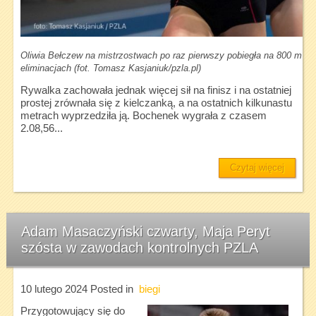
Oliwia Bełczew na mistrzostwach po raz pierwszy pobiegła na 800 m w h
eliminacjach (fot. Tomasz Kasjaniuk/pzla.pl)
Rywalka zachowała jednak więcej sił na finisz i na ostatniej
prostej zrównała się z kielczanką, a na ostatnich kilkunastu
metrach wyprzedziła ją. Bochenek wygrała z czasem
2.08,56...
Czytaj więcej
Adam Masaczyński czwarty, Maja Peryt
szósta w zawodach kontrolnych PZLA
10 lutego 2024
Posted in
biegi
Przygotowujący się do