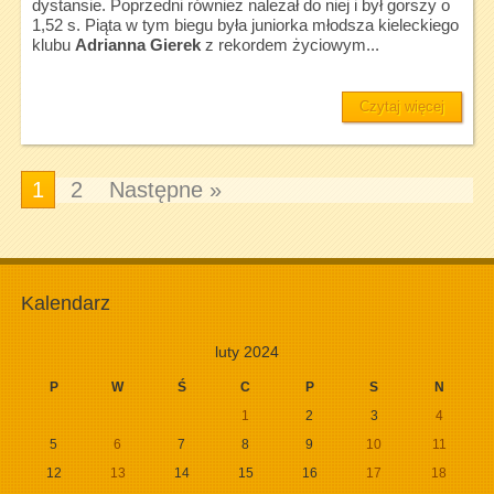
dystansie. Poprzedni również należał do niej i był gorszy o
1,52 s. Piąta w tym biegu była juniorka młodsza kieleckiego
klubu
Adrianna Gierek
z rekordem życiowym...
Czytaj więcej
1
2
Następne »
Kalendarz
luty 2024
P
W
Ś
C
P
S
N
1
2
3
4
5
6
7
8
9
10
11
12
13
14
15
16
17
18