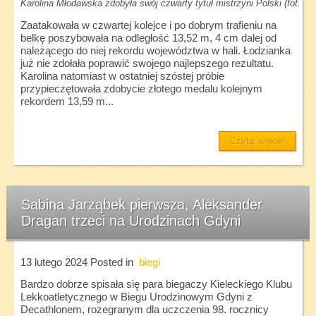
Karolina Młodawska zdobyła swój czwarty tytuł mistrzyni Polski (fot. To
Zaatakowała w czwartej kolejce i po dobrym trafieniu na
belkę poszybowała na odległość 13,52 m, 4 cm dalej od
należącego do niej rekordu województwa w hali. Łodzianka
już nie zdołała poprawić swojego najlepszego rezultatu.
Karolina natomiast w ostatniej szóstej próbie
przypieczętowała zdobycie złotego medalu kolejnym
rekordem 13,59 m...
Czytaj więcej
Sabina Jarząbek pierwsza, Aleksander
Dragan trzeci na Urodzinach Gdyni
13 lutego 2024
Posted in
biegi
Bardzo dobrze spisała się para biegaczy Kieleckiego Klubu
Lekkoatletycznego w Biegu Urodzinowym Gdyni z
Decathlonem, rozegranym dla uczczenia 98. rocznicy