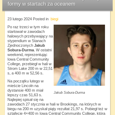
formy w startach za oceanem
23 lutego 2024
Posted in
biegi
Po raz trzeci w tym roku
startował w zawodach
halowych przebywający na
stypendium w Stanach
Zjednoczonych
Jakub
Sobura-Durma
. W ostatni
weekend, reprezentując
Iowa Central Community
College, przebiegł w hali w
Strom Lake 200 m w 22,51
s, a 400 m w 52,56 s.
Na początku lutego w
mieście Lincoln na
dystansie 400 m miał
Jakub Sobura-Durma
lepszy czas 51,63 s.
Najlepiej spisał się na
zawodach 27 stycznia w hali w Brookings, na których w
biegu na 200 m uzyskał piąty rezultat 21,97 s. Pobiegł też w
sztafecie 4×400 m Iowa Central Community College, która