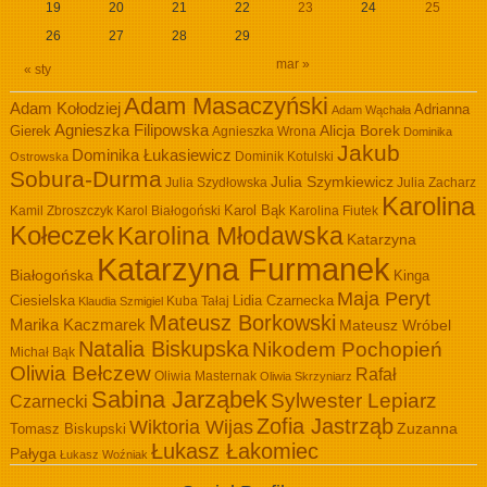
19
20
21
22
23
24
25
26
27
28
29
mar »
« sty
Adam Masaczyński
Adam Kołodziej
Adrianna
Adam Wąchała
Agnieszka Filipowska
Alicja Borek
Gierek
Agnieszka Wrona
Dominika
Jakub
Dominika Łukasiewicz
Dominik Kotulski
Ostrowska
Sobura-Durma
Julia Szymkiewicz
Julia Szydłowska
Julia Zacharz
Karolina
Kamil Zbroszczyk
Karol Białogoński
Karol Bąk
Karolina Fiutek
Kołeczek
Karolina Młodawska
Katarzyna
Katarzyna Furmanek
Białogońska
Kinga
Maja Peryt
Ciesielska
Lidia Czarnecka
Kuba Tałaj
Klaudia Szmigiel
Mateusz Borkowski
Marika Kaczmarek
Mateusz Wróbel
Natalia Biskupska
Nikodem Pochopień
Michał Bąk
Oliwia Bełczew
Rafał
Oliwia Masternak
Oliwia Skrzyniarz
Sabina Jarząbek
Sylwester Lepiarz
Czarnecki
Zofia Jastrząb
Wiktoria Wijas
Zuzanna
Tomasz Biskupski
Łukasz Łakomiec
Pałyga
Łukasz Woźniak