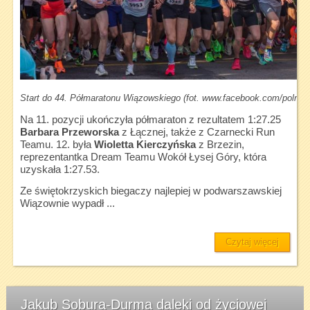
Start do 44. Półmaratonu Wiązowskiego (fot. www.facebook.com/polmar
Na 11. pozycji ukończyła półmaraton z rezultatem 1:27.25
Barbara Przeworska
z Łącznej, także z Czarnecki Run
Teamu. 12. była
Wioletta Kierczyńska
z Brzezin,
reprezentantka Dream Teamu Wokół Łysej Góry, która
uzyskała 1:27.53.
Ze świętokrzyskich biegaczy najlepiej w podwarszawskiej
Wiązownie wypadł ...
Czytaj więcej
Jakub Sobura-Durma daleki od życiowej