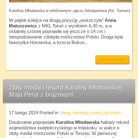
Karolina Młodawska w efektownym ujęciu fotoreportera (fot. Tomasz Kasj
W piątek kolejce na drugą pozycję „wskoczyła”
Anna
Matuszewicz
z MKL Toruń z wynikiem 6,30 m, a w
ostatniej szóstej poprawiła się jeszcze o 14 cm i
niespodziewanie zdobyła mistrzostwo Polski. Druga była
faworytka Horowska, a trzecia Bokun...
Czytaj więcej
Złoty medal i rekord Karoliny Młodawskiej,
Maja Peryt z brązowym
17 lutego 2024
Posted in
biegi
,
rekordy
,
skoki
,
życiówki
Dwukrotnie poprawiała
Karolina Młodawska
halowy rekord
województwa świętokrzyskiego w trójskoku w walce o
złoty medal mistrzostw Polski w Toruniu. W pierwszej