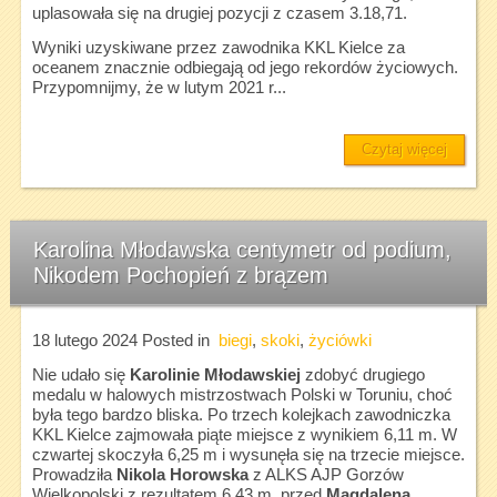
uplasowała się na drugiej pozycji z czasem 3.18,71.
Wyniki uzyskiwane przez zawodnika KKL Kielce za
oceanem znacznie odbiegają od jego rekordów życiowych.
Przypomnijmy, że w lutym 2021 r...
Czytaj więcej
Karolina Młodawska centymetr od podium,
Nikodem Pochopień z brązem
18 lutego 2024
Posted in
biegi
,
skoki
,
życiówki
Nie udało się
Karolinie Młodawskiej
zdobyć drugiego
medalu w halowych mistrzostwach Polski w Toruniu, choć
była tego bardzo bliska. Po trzech kolejkach zawodniczka
KKL Kielce zajmowała piąte miejsce z wynikiem 6,11 m. W
czwartej skoczyła 6,25 m i wysunęła się na trzecie miejsce.
Prowadziła
Nikola Horowska
z ALKS AJP Gorzów
Wielkopolski z rezultatem 6,43 m, przed
Magdaleną