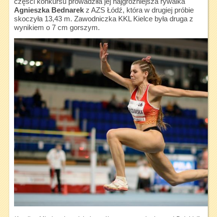
części konkursu prowadziła jej najgroźniejsza rywalka
Agnieszka Bednarek
z AZS Łódź, która w drugiej próbie
skoczyła 13,43 m. Zawodniczka KKL Kielce była druga z
wynikiem o 7 cm gorszym.