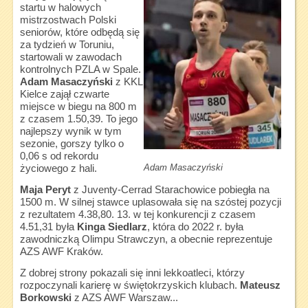
startu w halowych
mistrzostwach Polski
seniorów, które odbędą się
za tydzień w Toruniu,
startowali w zawodach
kontrolnych PZLA w Spale.
Adam Masaczyński
z KKL
Kielce zajął czwarte
miejsce w biegu na 800 m
z czasem 1.50,39. To jego
najlepszy wynik w tym
sezonie, gorszy tylko o
0,06 s od rekordu
Adam Masaczyński
życiowego z hali.
Maja Peryt
z Juventy-Cerrad Starachowice pobiegła na
1500 m. W silnej stawce uplasowała się na szóstej pozycji
z rezultatem 4.38,80. 13. w tej konkurencji z czasem
4.51,31 była
Kinga Siedlarz
, która do 2022 r. była
zawodniczką Olimpu Strawczyn, a obecnie reprezentuje
AZS AWF Kraków.
Z dobrej strony pokazali się inni lekkoatleci, którzy
rozpoczynali karierę w świętokrzyskich klubach.
Mateusz
Borkowski
z AZS AWF Warszaw...