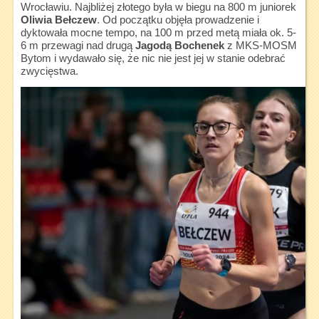
Wrocławiu. Najbliżej złotego była w biegu na 800 m juniorek
Oliwia Bełczew
. Od początku objęła prowadzenie i
dyktowała mocne tempo, na 100 m przed metą miała ok. 5-
6 m przewagi nad drugą
Jagodą Bochenek
z MKS-MOSM
Bytom i wydawało się, że nic nie jest jej w stanie odebrać
zwycięstwa.