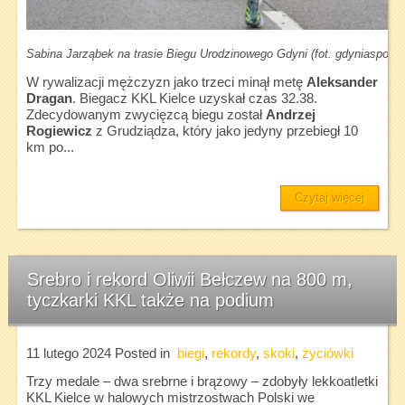
Sabina Jarząbek na trasie Biegu Urodzinowego Gdyni (fot. gdyniasport.p
W rywalizacji mężczyzn jako trzeci minął metę
Aleksander
Dragan
. Biegacz KKL Kielce uzyskał czas 32.38.
Zdecydowanym zwycięzcą biegu został
Andrzej
Rogiewicz
z Grudziądza, który jako jedyny przebiegł 10
km po...
Czytaj więcej
Srebro i rekord Oliwii Bełczew na 800 m,
tyczkarki KKL także na podium
11 lutego 2024
Posted in
biegi
,
rekordy
,
skoki
,
życiówki
Trzy medale – dwa srebrne i brązowy – zdobyły lekkoatletki
KKL Kielce w halowych mistrzostwach Polski we