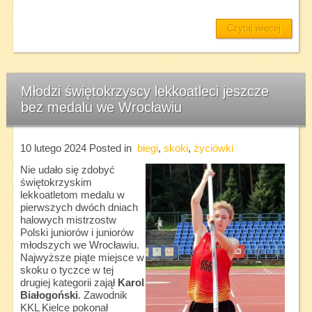
Czytaj więcej
Młodzi świętokrzyscy lekkoatleci jeszcze
bez medalu we Wrocławiu
10 lutego 2024
Posted in
biegi
,
skoki
,
życiówki
Nie udało się zdobyć
świętokrzyskim
lekkoatletom medalu w
pierwszych dwóch dniach
halowych mistrzostw
Polski juniorów i juniorów
młodszych we Wrocławiu.
Najwyższe piąte miejsce w
skoku o tyczce w tej
drugiej kategorii zajął
Karol
Białogoński
. Zawodnik
KKL Kielce pokonał