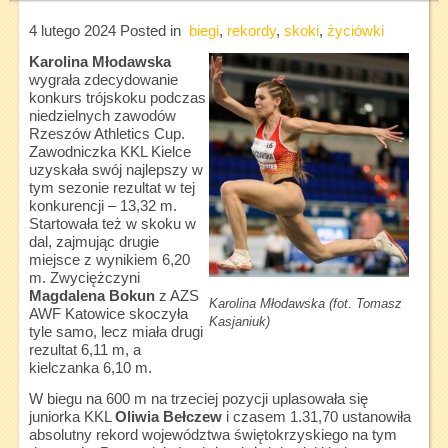
4 lutego 2024
Posted in
biegi
,
rekordy
,
skoki
,
życiówki
Karolina Młodawska
wygrała zdecydowanie
konkurs trójskoku podczas
niedzielnych zawodów
Rzeszów Athletics Cup.
Zawodniczka KKL Kielce
uzyskała swój najlepszy w
tym sezonie rezultat w tej
konkurencji – 13,32 m.
Startowała też w skoku w
dal, zajmując drugie
miejsce z wynikiem 6,20
m. Zwyciężczyni
Magdalena Bokun
z AZS
Karolina Młodawska (fot. Tomasz
AWF Katowice skoczyła
Kasjaniuk)
tyle samo, lecz miała drugi
rezultat 6,11 m, a
kielczanka 6,10 m.
W biegu na 600 m na trzeciej pozycji uplasowała się
juniorka KKL
Oliwia Bełczew
i czasem 1.31,70 ustanowiła
absolutny rekord województwa świętokrzyskiego na tym