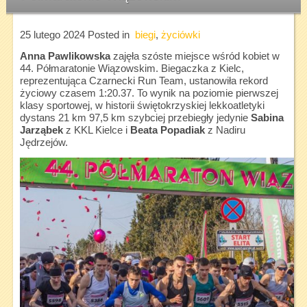
25 lutego 2024
Posted in
biegi
,
życiówki
Anna Pawlikowska
zajęła szóste miejsce wśród kobiet w
44. Półmaratonie Wiązowskim. Biegaczka z Kielc,
reprezentująca Czarnecki Run Team, ustanowiła rekord
życiowy czasem 1:20.37. To wynik na poziomie pierwszej
klasy sportowej, w historii świętokrzyskiej lekkoatletyki
dystans 21 km 97,5 km szybciej przebiegły jedynie
Sabina
Jarząbek
z KKL Kielce i
Beata Popadiak
z Nadiru
Jędrzejów.