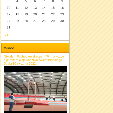
3
4
5
6
7
8
9
10
11
12
13
14
15
16
17
18
19
20
21
22
23
24
25
26
27
28
29
30
31
« lip
Wideo
Nikodem Pochopień skacze 4,70 m o tyczce i
bije rekord województwa świętokrzyskiego.
Spała 30 stycznia 2022 r.