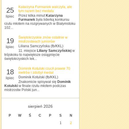
Katarzyna Furmanek walczyła, ale
25
tym razem bez medalu
Przez kilka minut
Katarzyna
lipiec
Furmanek
była liderką konkursu
rzutu młotem na rozgrywanych w Białymstoku
102...
Świętokrzyskie znów ostatnie w
19
mistrzostwach juniorów
Liliana Samczyńska (fb/KKL)
lipiec
11. miejsce
Liliany Samczyńskiej
w
trójskoku to największe osiągnięcie
świętokrzyskich lek...
Dominik Kotulski rzucił prawie 70
18
metrów i zdobył medal
Dominik Kotulski (fb/KKL)
lipiec
Znakomicie spisywał się
Dominik
Kotulski
w finale rzutu młotem podczas
mistrzostw Polski jun...
sierpień 2026
P
W
Ś
C
P
S
N
1
2