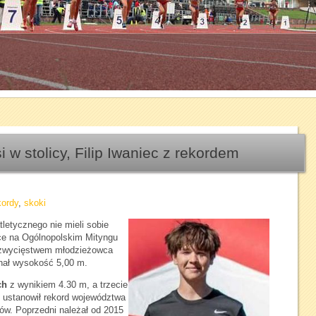
1
2
3
4
5
6
7
 w stolicy, Filip Iwaniec z rekordem
kordy
,
skoki
letycznego nie mieli sobie
ce na Ogólnopolskim Mityngu
 zwycięstwem młodzieżowca
onał wysokość 5,00 m.
ch
z wynikiem 4.30 m, a trzecie
i ustanowił rekord województwa
ków. Poprzedni należał od 2015