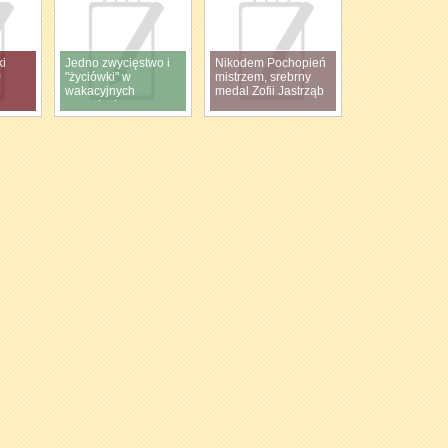
ki
Jedno zwycięstwo i
Nikodem Pochopień
0
"życiówki" w
mistrzem, srebrny
wakacyjnych
medal Zofii Jastrząb
zawodach