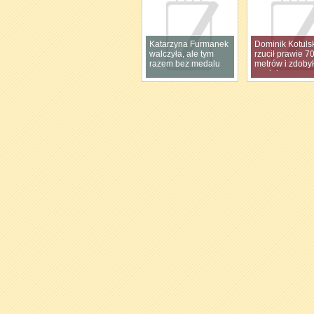
Katarzyna Furmanek
Dominik Kotuls
walczyła, ale tym
rzucił prawie 7
razem bez medalu
metrów i zdobył
medal