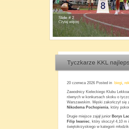
Slide # 2
Slide # 3
Czytaj więcej
Czytaj więcej
Tyczkarze KKL najlepsi
20 czerwca 2026
Posted in
biegi
,
re
Zawodnicy Kieleckiego Klubu Lekkoat
równych w konkursach skoku o tycz
Warszawskim. Męski zakończył się
Nikodema Pochopienia
, który pok
Drugie miejsce zajął junior
Borys La
Filip Iwaniec
, który skoczył 4,10 m 
świętokrzyskiego w kategorii młodzi