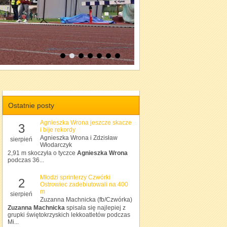
Ostatnie posty
Agnieszka Wrona jeszcze skacze
3
i bije rekordy
Agnieszka Wrona i Zdzisław
sierpień
Włodarczyk
2,91 m skoczyła o tyczce
Agnieszka Wrona
podczas 36...
Młodzi sprinterzy Czwórki
2
Ostrowiec zadebiutowali na 400
m
sierpień
Zuzanna Machnicka (fb/Czwórka)
Zuzanna Machnicka
spisała się najlepiej z
grupki świętokrzyskich lekkoatletów podczas
Mi...