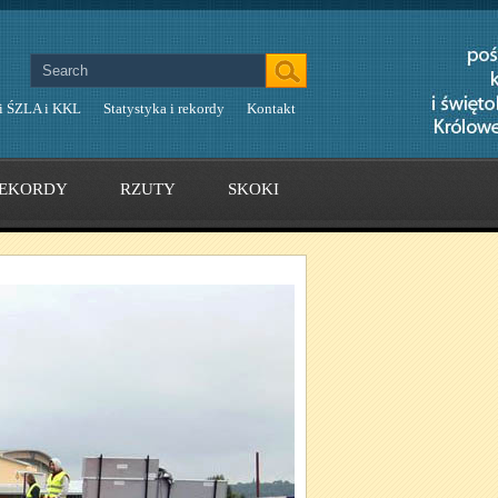
i ŚZLA i KKL
Statystyka i rekordy
Kontakt
EKORDY
RZUTY
SKOKI