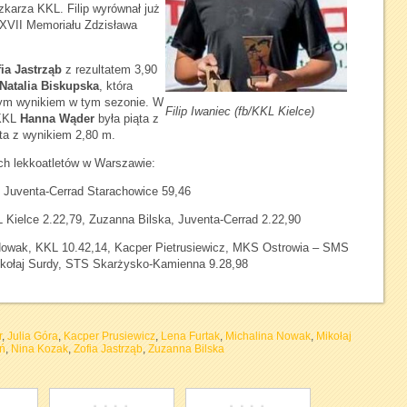
czkarza KKL. Filip wyrównał już
 XVII Memoriału Zdzisława
ia Jastrząb
z rezultatem 3,90
Natalia Biskupska
, która
szym wynikiem w tym sezonie. W
Filip Iwaniec (fb/KKL Kielce)
 KKL
Hanna Wąder
była piąta z
a z wynikiem 2,80 m.
ch lekkoatletów w Warszawie:
, Juventa-Cerrad Starachowice 59,46
 Kielce 2.22,79, Zuzanna Bilska, Juventa-Cerrad 2.22,90
 Nowak, KKL 10.42,14, Kacper Pietrusiewicz, MKS Ostrowia – SMS
ikołaj Surdy, STS Skarżysko-Kamienna 9.28,98
r
,
Julia Góra
,
Kacper Prusiewicz
,
Lena Furtak
,
Michalina Nowak
,
Mikołaj
ń
,
Nina Kozak
,
Zofia Jastrząb
,
Zuzanna Bilska