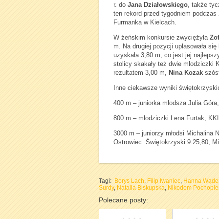
r. do
Jana Działowskiego
, także ty
ten rekord przed tygodniem podczas
Furmanka w Kielcach.
W żeńskim konkursie zwyciężyła
Zof
m. Na drugiej pozycji uplasowała się
uzyskała 3,80 m, co jest jej najlep
stolicy skakały też dwie młodziczki
rezultatem 3,00 m,
Nina Kozak
szóst
Inne ciekawsze wyniki świętokrzyski
400 m – juniorka młodsza Julia Góra
800 m – młodziczki Lena Furtak, KKL
3000 m – juniorzy młodsi Michalina
Ostrowiec Świętokrzyski 9.25,80, M
Tagi:
Borys Lach
,
Filip Iwaniec
,
Hanna Wąde
Surdy
,
Natalia Biskupska
,
Nikodem Pochopie
Polecane posty: