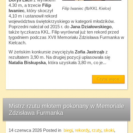
Borys Lach
z wynikiem
4.30 m, a trzecie
Filip
Filip Iwaniec (fb/KKL Kielce)
Iwaniec
, który skoczył
4,10 m i ustanowił rekord
województwa świętokrzyskiego w kategorii młodzików.
Poprzedni należał od 2015 r. do
Jana Działowskiego
,
także tyczkarza KKL. Filip wyrównał już ten rekord przed
tygodniem podczas XVII Memoriału Zdzisława Furmanka w
Kielcach.
W żeńskim konkursie zwyciężyła
Zofia Jastrząb
z
rezultatem 3,90 m. Na drugiej pozycji uplasowała się
Natalia Biskupska
, która uzyskała 3,80 m, co je...
Czytaj więcej
Mistrz rzutu młotem pokonany w Memoriale
Zdzisława Furmanka
14 czerwca 2026
Posted in
biegi
,
rekordy
,
rzuty
,
skoki
,