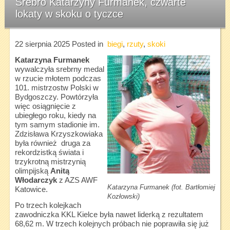
Srebro Katarzyny Furmanek, czwarte
lokaty w skoku o tyczce
22 sierpnia 2025
Posted in
biegi
,
rzuty
,
skoki
Katarzyna Furmanek
wywalczyła srebrny medal
w rzucie młotem podczas
101. mistrzostw Polski w
Bydgoszczy. Powtórzyła
więc osiągnięcie z
ubiegłego roku, kiedy na
tym samym stadionie im.
Zdzisława Krzyszkowiaka
była również druga za
rekordzistką świata i
trzykrotną mistrzynią
olimpijską
Anitą
Włodarczyk
z AZS AWF
Katarzyna Furmanek (fot. Bartłomiej
Katowice.
Kozłowski)
Po trzech kolejkach
zawodniczka KKL Kielce była nawet liderką z rezultatem
68,62 m. W trzech kolejnych próbach nie poprawiła się już