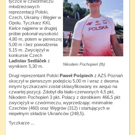
tyczce w czwórmeczu
młodzieżowych
reprezentacji Polski,
Czech, Ukrainy i Węgier w
Opolu. Tyczkarz KKL
Kielce najpierw w drugiej
próbie pokonał wysokość
4,80 m, potem w pierwszej
5,00 m i bez powodzenia
5,15 m. Zwyciężył w
konkursie Czech
Ladislav Sedláček
z
Nikodem Pochopień (fb)
wynikiem 5,30 m.
Drugi reprezentant Polski
Paweł Pośpiech
z AZS Poznań
skoczył w pierwszym podejściu 5,00 m i wraz z dwoma
innymi tyczkarzami został sklasyfikowany ex aequo na
czwartej pozycji. Zdobył dla biało-czerwonych 4,5 pkt,
Nikodem Pochopień 3 pkt. Polacy z dorobkiem 466,5 pkt
zwyciężyli w czwórmeczu, wyprzedzając minimalnie
Czechów (460) oraz Węgrów (312) i startujących w
niepełnym składzie Ukraińców (248,5).
Tyczkarze ...