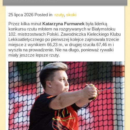
25 lipca 2026
Posted in
rzuty
,
skoki
Przez kilka minut
Katarzyna Furmanek
była liderką
konkursu rzutu młotem na rozgrywanych w Białymstoku
102. mistrzostwach Polski. Zawodniczka Kieleckiego Klubu
Lekkoatletycznego po pierwszej kolejce zajmowała trzecie
miejsce z wynikiem 66,23 m, w drugiej rzuciła 67,46 m i
wyszła na prowadzenie. Nie na długo, ponieważ rywalki
miały jeszcze lepsze rzuty.