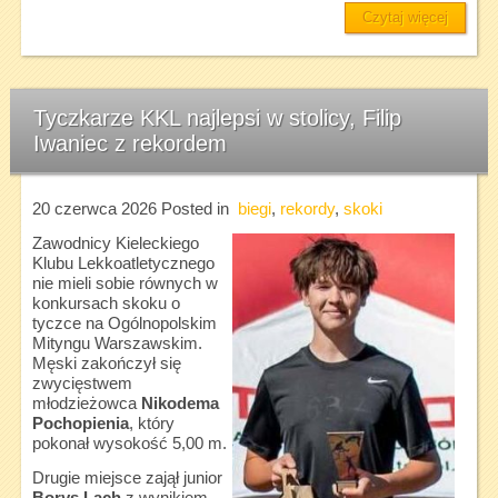
Czytaj więcej
Tyczkarze KKL najlepsi w stolicy, Filip
Iwaniec z rekordem
20 czerwca 2026
Posted in
biegi
,
rekordy
,
skoki
Zawodnicy Kieleckiego
Klubu Lekkoatletycznego
nie mieli sobie równych w
konkursach skoku o
tyczce na Ogólnopolskim
Mityngu Warszawskim.
Męski zakończył się
zwycięstwem
młodzieżowca
Nikodema
Pochopienia
, który
pokonał wysokość 5,00 m.
Drugie miejsce zajął junior