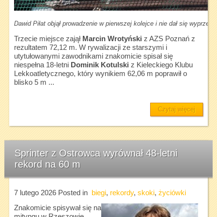
Dawid Piłat objął prowadzenie w pierwszej kolejce i nie dał się wyprzedz
Trzecie miejsce zajął
Marcin Wrotyński
z AZS Poznań z
rezultatem 72,12 m. W rywalizacji ze starszymi i
utytułowanymi zawodnikami znakomicie spisał się
niespełna 18-letni
Dominik Kotulski
z Kieleckiego Klubu
Lekkoatletycznego, który wynikiem 62,06 m poprawił o
blisko 5 m ...
Czytaj więcej
Sprinter z Ostrowca wyrównał 48-letni
rekord na 60 m
7 lutego 2026
Posted in
biegi
,
rekordy
,
skoki
,
życiówki
Znakomicie spisywał się na
mityngu w Rzeszowie