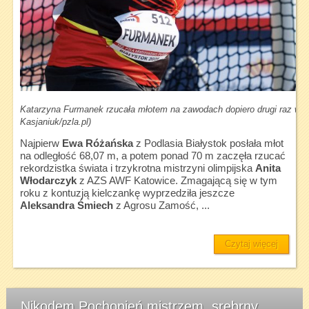
Katarzyna Furmanek rzucała młotem na zawodach dopiero drugi raz w t
Kasjaniuk/pzla.pl)
Najpierw
Ewa Różańska
z Podlasia Białystok posłała młot
na odległość 68,07 m, a potem ponad 70 m zaczęła rzucać
rekordzistka świata i trzykrotna mistrzyni olimpijska
Anita
Włodarczyk
z AZS AWF Katowice. Zmagającą się w tym
roku z kontuzją kielczankę wyprzedziła jeszcze
Aleksandra Śmiech
z Agrosu Zamość, ...
Czytaj więcej
Nikodem Pochopień mistrzem, srebrny