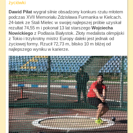
życiówki
Dawid Piłat
wygrał silnie obsadzony konkurs rzutu młotem
podczas XVII Memoriału Zdzisława Furmanka w Kielcach.
24-latek ze Stali Mielec w swojej najlepszej próbie uzyskał
rezultat 74,55 m i pokonał 13 lat starszego
Wojciecha
Nowickiego
z Podlasia Białystok. Złoty medalista olimpijski
z Tokio i trzykrotny mistrz Europy daleki jest jednak od
życiowej formy. Rzucił 72,73 m, blisko 10 m bliżej od
najlepszego wyniku w karierze.