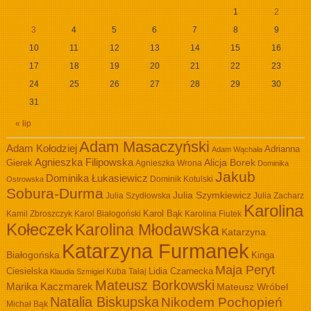
1
2
3
4
5
6
7
8
9
10
11
12
13
14
15
16
17
18
19
20
21
22
23
24
25
26
27
28
29
30
31
« lip
Adam Masaczyński
Adam Kołodziej
Adrianna
Adam Wąchała
Agnieszka Filipowska
Alicja Borek
Gierek
Agnieszka Wrona
Dominika
Jakub
Dominika Łukasiewicz
Dominik Kotulski
Ostrowska
Sobura-Durma
Julia Szymkiewicz
Julia Szydłowska
Julia Zacharz
Karolina
Kamil Zbroszczyk
Karol Białogoński
Karol Bąk
Karolina Fiutek
Kołeczek
Karolina Młodawska
Katarzyna
Katarzyna Furmanek
Białogońska
Kinga
Maja Peryt
Ciesielska
Lidia Czarnecka
Kuba Tałaj
Klaudia Szmigiel
Mateusz Borkowski
Marika Kaczmarek
Mateusz Wróbel
Natalia Biskupska
Nikodem Pochopień
Michał Bąk