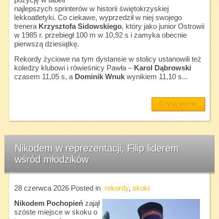
pozycję w tabeli
najlepszych sprinterów w historii świętokrzyskiej
lekkoatletyki. Co ciekawe, wyprzedził w niej swojego
trenera
Krzysztofa Sidowskiego
, który jako junior Ostrowii
w 1985 r. przebiegł 100 m w 10,92 s i zamyka obecnie
pierwszą dziesiątkę.
Rekordy życiowe na tym dystansie w stolicy ustanowili też
koledzy klubowi i rówieśnicy Pawła –
Karol Dąbrowski
czasem 11,05 s, a
Dominik Wnuk
wynikiem 11,10 s...
Czytaj więcej
Nikodem w reprezentacji, Filip liderem
wśród młodzików
28 czerwca 2026
Posted in
rekordy
,
skoki
Nikodem Pochopień
zajął
szóste miejsce w skoku o