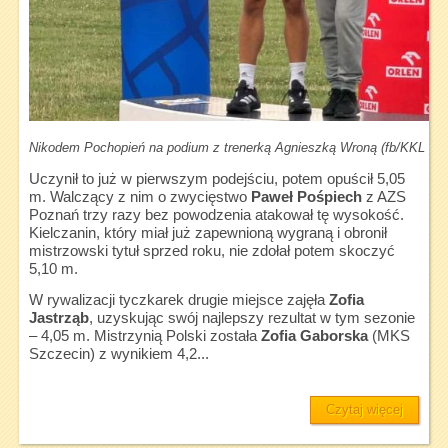
Nikodem Pochopień na podium z trenerką Agnieszką Wroną (fb/KKL Kie
Uczynił to już w pierwszym podejściu, potem opuścił 5,05
m. Walczący z nim o zwycięstwo
Paweł Pośpiech
z AZS
Poznań trzy razy bez powodzenia atakował tę wysokość.
Kielczanin, który miał już zapewnioną wygraną i obronił
mistrzowski tytuł sprzed roku, nie zdołał potem skoczyć
5,10 m.
W rywalizacji tyczkarek drugie miejsce zajęła
Zofia
Jastrząb
, uzyskując swój najlepszy rezultat w tym sezonie
– 4,05 m. Mistrzynią Polski została
Zofia Gaborska
(MKS
Szczecin) z wynikiem 4,2...
Czytaj więcej