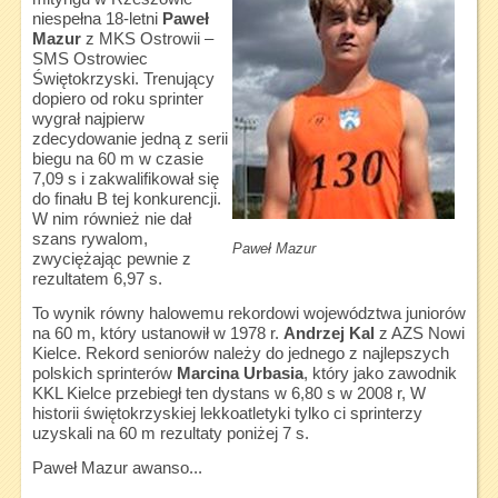
niespełna 18-letni
Paweł
Mazur
z MKS Ostrowii –
SMS Ostrowiec
Świętokrzyski. Trenujący
dopiero od roku sprinter
wygrał najpierw
zdecydowanie jedną z serii
biegu na 60 m w czasie
7,09 s i zakwalifikował się
do finału B tej konkurencji.
W nim również nie dał
szans rywalom,
Paweł Mazur
zwyciężając pewnie z
rezultatem 6,97 s.
To wynik równy halowemu rekordowi województwa juniorów
na 60 m, który ustanowił w 1978 r.
Andrzej Kal
z AZS Nowi
Kielce. Rekord seniorów należy do jednego z najlepszych
polskich sprinterów
Marcina Urbasia
, który jako zawodnik
KKL Kielce przebiegł ten dystans w 6,80 s w 2008 r, W
historii świętokrzyskiej lekkoatletyki tylko ci sprinterzy
uzyskali na 60 m rezultaty poniżej 7 s.
Paweł Mazur awanso...