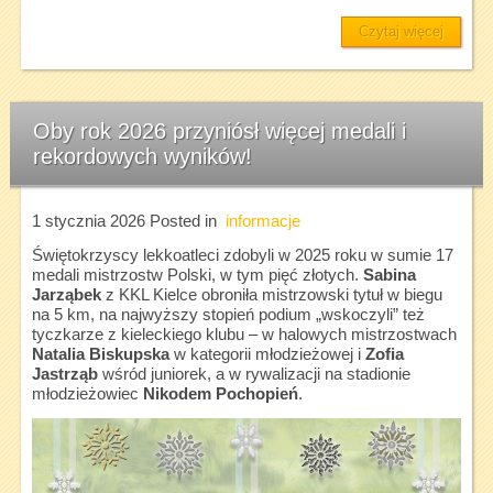
Czytaj więcej
Oby rok 2026 przyniósł więcej medali i
rekordowych wyników!
1 stycznia 2026
Posted in
informacje
Świętokrzyscy lekkoatleci zdobyli w 2025 roku w sumie 17
medali mistrzostw Polski, w tym pięć złotych.
Sabina
Jarząbek
z KKL Kielce obroniła mistrzowski tytuł w biegu
na 5 km, na najwyższy stopień podium „wskoczyli” też
tyczkarze z kieleckiego klubu – w halowych mistrzostwach
Natalia Biskupska
w kategorii młodzieżowej i
Zofia
Jastrząb
wśród juniorek, a w rywalizacji na stadionie
młodzieżowiec
Nikodem Pochopień
.