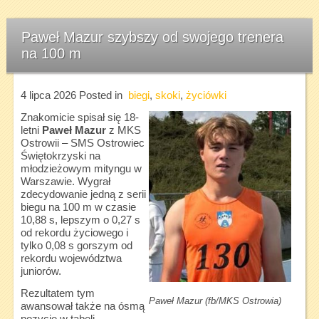
Paweł Mazur szybszy od swojego trenera
na 100 m
4 lipca 2026
Posted in
biegi
,
skoki
,
życiówki
Znakomicie spisał się 18-
letni
Paweł Mazur
z MKS
Ostrowii – SMS Ostrowiec
Świętokrzyski na
młodzieżowym mityngu w
Warszawie. Wygrał
zdecydowanie jedną z serii
biegu na 100 m w czasie
10,88 s, lepszym o 0,27 s
od rekordu życiowego i
tylko 0,08 s gorszym od
rekordu województwa
juniorów.
Rezultatem tym
Paweł Mazur (fb/MKS Ostrowia)
awansował także na ósmą