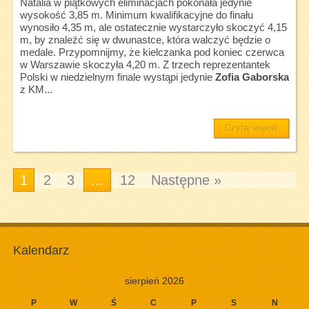
Natalia w piątkowych eliminacjach pokonała jedynie
wysokość 3,85 m. Minimum kwalifikacyjne do finału
wynosiło 4,35 m, ale ostatecznie wystarczyło skoczyć 4,15
m, by znaleźć się w dwunastce, która walczyć będzie o
medale. Przypomnijmy, że kielczanka pod koniec czerwca
w Warszawie skoczyła 4,20 m. Z trzech reprezentantek
Polski w niedzielnym finale wystąpi jedynie
Zofia Gaborska
z KM...
Czytaj więcej
1
2
3
…
12
Następne »
Kalendarz
sierpień 2026
P
W
Ś
C
P
S
N