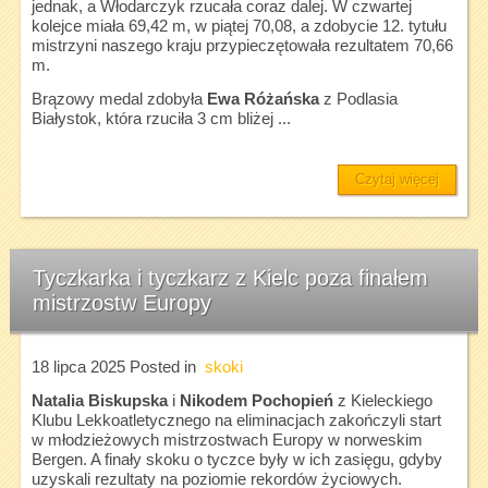
jednak, a Włodarczyk rzucała coraz dalej. W czwartej
kolejce miała 69,42 m, w piątej 70,08, a zdobycie 12. tytułu
mistrzyni naszego kraju przypieczętowała rezultatem 70,66
m.
Brązowy medal zdobyła
Ewa Różańska
z Podlasia
Białystok, która rzuciła 3 cm bliżej ...
Czytaj więcej
Tyczkarka i tyczkarz z Kielc poza finałem
mistrzostw Europy
18 lipca 2025
Posted in
skoki
Natalia Biskupska
i
Nikodem Pochopień
z Kieleckiego
Klubu Lekkoatletycznego na eliminacjach zakończyli start
w młodzieżowych mistrzostwach Europy w norweskim
Bergen. A finały skoku o tyczce były w ich zasięgu, gdyby
uzyskali rezultaty na poziomie rekordów życiowych.