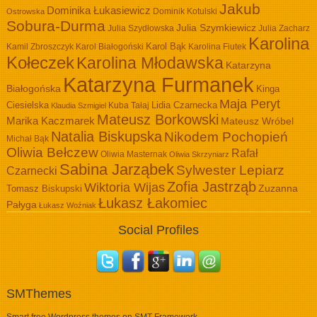
Jakub
Dominika Łukasiewicz
Dominik Kotulski
Ostrowska
Sobura-Durma
Julia Szymkiewicz
Julia Szydłowska
Julia Zacharz
Karolina
Kamil Zbroszczyk
Karol Białogoński
Karol Bąk
Karolina Fiutek
Kołeczek
Karolina Młodawska
Katarzyna
Katarzyna Furmanek
Białogońska
Kinga
Maja Peryt
Ciesielska
Lidia Czarnecka
Kuba Tałaj
Klaudia Szmigiel
Mateusz Borkowski
Marika Kaczmarek
Mateusz Wróbel
Natalia Biskupska
Nikodem Pochopień
Michał Bąk
Oliwia Bełczew
Rafał
Oliwia Masternak
Oliwia Skrzyniarz
Sabina Jarząbek
Sylwester Lepiarz
Czarnecki
Zofia Jastrząb
Wiktoria Wijas
Zuzanna
Tomasz Biskupski
Łukasz Łakomiec
Pałyga
Łukasz Woźniak
Social Profiles
SMThemes
Smart free Wordpress themes on SMT Framework