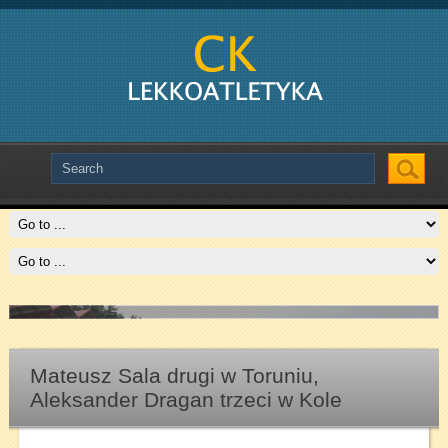
Slide # 2
Czytaj więcej
Mateusz Sala drugi w Toruniu,
Aleksander Dragan trzeci w Kole