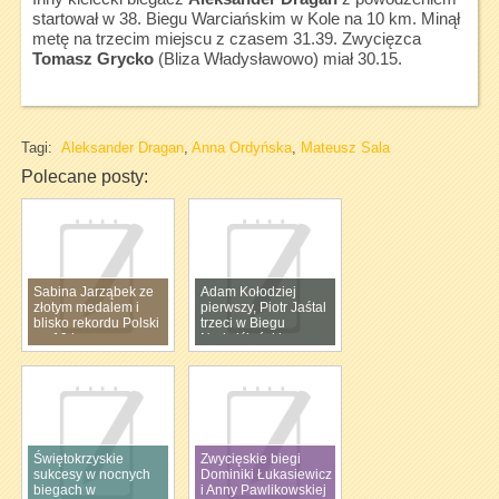
startował w 38. Biegu Warciańskim w Kole na 10 km. Minął
metę na trzecim miejscu z czasem 31.39. Zwycięzca
Tomasz Grycko
(Bliza Władysławowo) miał 30.15.
Tagi:
Aleksander Dragan
,
Anna Ordyńska
,
Mateusz Sala
Polecane posty:
Sabina Jarząbek ze
Adam Kołodziej
złotym medalem i
pierwszy, Piotr Jaśtal
blisko rekordu Polski
trzeci w Biegu
na 10 km
Nadwiślańskim
Świętokrzyskie
Zwycięskie biegi
sukcesy w nocnych
Dominiki Łukasiewicz
biegach w
i Anny Pawlikowskiej