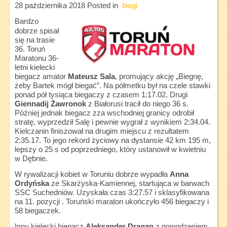
28 października 2018
Posted in
biegi
Bardzo
dobrze spisał
się na trasie
36. Toruń
Maratonu 36-
letni kielecki
biegacz amator
Mateusz Sala
, promujący akcję „Biegnę,
żeby Bartek mógł biegać”. Na półmetku był na czele stawki
ponad pół tysiąca biegaczy z czasem 1:17.02. Drugi
Giennadij Żawronok
z Białorusi tracił do niego 36 s.
Później jednak biegacz zza wschodniej granicy odrobił
stratę, wyprzedził Salę i pewnie wygrał z wynikiem 2:34.04.
Kielczanin finiszował na drugim miejscu z rezultatem
2:35.17. To jego rekord życiowy na dystansie 42 km 195 m,
lepszy o 25 s od poprzedniego, który ustanowił w kwietniu
w Dębnie.
W rywalizacji kobiet w Toruniu dobrze wypadła
Anna
Ordyńska
ze Skarżyska-Kamiennej, startująca w barwach
SSC Suchedniów. Uzyskała czas 3:27.57 i sklasyfikowana
na 11. pozycji . Toruński maraton ukończyło 456 biegaczy i
58 biegaczek.
Inny kielecki biegacz
Aleksander Dragan
z powodzeniem