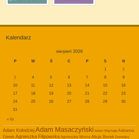
Białymstoku i
Bełchatowie
Kalendarz
sierpień 2026
P
W
Ś
C
P
S
N
1
2
3
4
5
6
7
8
9
10
11
12
13
14
15
16
17
18
19
20
21
22
23
24
25
26
27
28
29
30
31
« lip
Adam Masaczyński
Adam Kołodziej
Adrianna
Adam Wąchała
Agnieszka Filipowska
Alicja Borek
Gierek
Agnieszka Wrona
Dominika