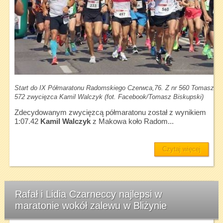
Start do IX Półmaratonu Radomskiego Czerwca,76. Z nr 560 Tomasz Bis
572 zwycięzca Kamil Walczyk (fot. Facebook/Tomasz Biskupski)
Zdecydowanym zwycięzcą półmaratonu został z wynikiem
1:07.42
Kamil Walczyk
z Makowa koło Radom...
Czytaj więcej
Rafał i Lidia Czarneccy najlepsi w
maratonie wokół zalewu w Bliżynie