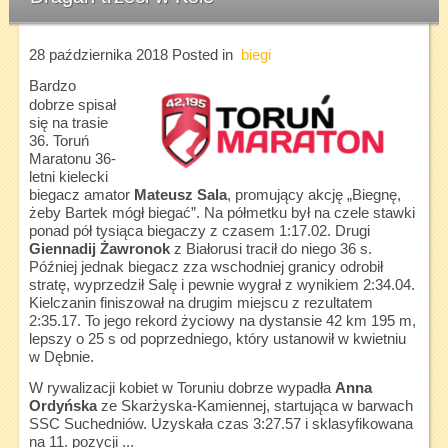
28 października 2018
Posted in
biegi
Bardzo
dobrze spisał
się na trasie
36. Toruń
Maratonu 36-
letni kielecki
biegacz amator
Mateusz Sala
, promujący akcję „Biegnę,
żeby Bartek mógł biegać”. Na półmetku był na czele stawki
ponad pół tysiąca biegaczy z czasem 1:17.02. Drugi
Giennadij Żawronok
z Białorusi tracił do niego 36 s.
Później jednak biegacz zza wschodniej granicy odrobił
stratę, wyprzedził Salę i pewnie wygrał z wynikiem 2:34.04.
Kielczanin finiszował na drugim miejscu z rezultatem
2:35.17. To jego rekord życiowy na dystansie 42 km 195 m,
lepszy o 25 s od poprzedniego, który ustanowił w kwietniu
w Dębnie.
W rywalizacji kobiet w Toruniu dobrze wypadła
Anna
Ordyńska
ze Skarżyska-Kamiennej, startująca w barwach
SSC Suchedniów. Uzyskała czas 3:27.57 i sklasyfikowana
na 11. pozycji ...