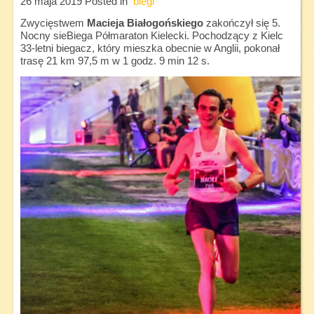
26 maja 2019
Posted in
biegi
Zwycięstwem
Macieja Białogońskiego
zakończył się 5.
Nocny sieBiega Półmaraton Kielecki. Pochodzący z Kielc
33-letni biegacz, który mieszka obecnie w Anglii, pokonał
trasę 21 km 97,5 m w 1 godz. 9 min 12 s.