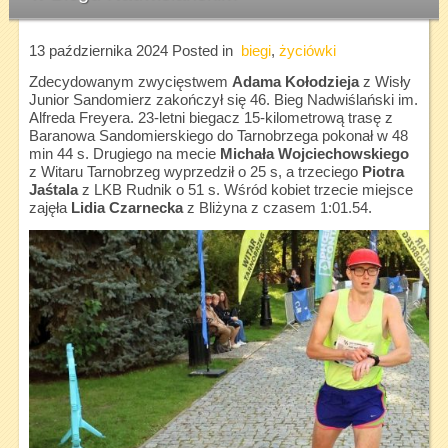
13 października 2024
Posted in
biegi
,
życiówki
Zdecydowanym zwycięstwem
Adama Kołodzieja
z Wisły
Junior Sandomierz zakończył się 46. Bieg Nadwiślański im.
Alfreda Freyera. 23-letni biegacz 15-kilometrową trasę z
Baranowa Sandomierskiego do Tarnobrzega pokonał w 48
min 44 s. Drugiego na mecie
Michała Wojciechowskiego
z Witaru Tarnobrzeg wyprzedził o 25 s, a trzeciego
Piotra
Jaśtala
z LKB Rudnik o 51 s. Wśród kobiet trzecie miejsce
zajęła
Lidia Czarnecka
z Bliżyna z czasem 1:01.54.