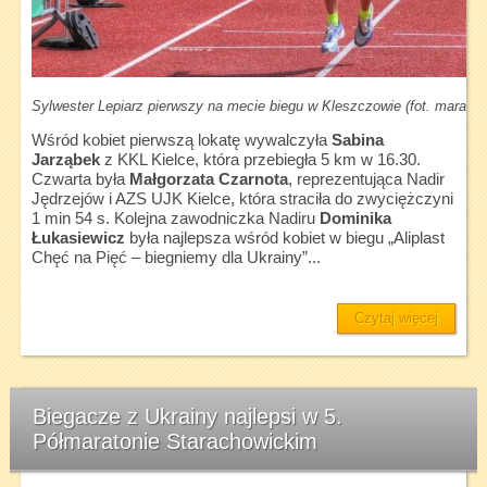
Sylwester Lepiarz pierwszy na mecie biegu w Kleszczowie (fot. maraton
Wśród kobiet pierwszą lokatę wywalczyła
Sabina
Jarząbek
z KKL Kielce, która przebiegła 5 km w 16.30.
Czwarta była
Małgorzata Czarnota
, reprezentująca Nadir
Jędrzejów i AZS UJK Kielce, która straciła do zwyciężczyni
1 min 54 s. Kolejna zawodniczka Nadiru
Dominika
Łukasiewicz
była najlepsza wśród kobiet w biegu „Aliplast
Chęć na Pięć – biegniemy dla Ukrainy”...
Czytaj więcej
Biegacze z Ukrainy najlepsi w 5.
Półmaratonie Starachowickim