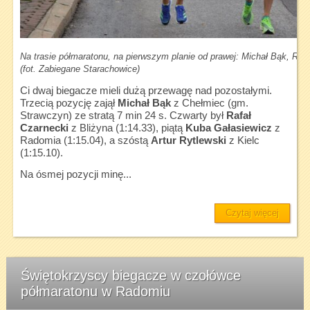
Na trasie półmaratonu, na pierwszym planie od prawej: Michał Bąk, Raf
(fot. Zabiegane Starachowice)
Ci dwaj biegacze mieli dużą przewagę nad pozostałymi.
Trzecią pozycję zajął
Michał Bąk
z Chełmiec (gm.
Strawczyn) ze stratą 7 min 24 s. Czwarty był
Rafał
Czarnecki
z Bliżyna (1:14.33), piątą
Kuba Gałasiewicz
z
Radomia (1:15.04), a szóstą
Artur Rytlewski
z Kielc
(1:15.10).
Na ósmej pozycji minę...
Czytaj więcej
Świętokrzyscy biegacze w czołówce
półmaratonu w Radomiu