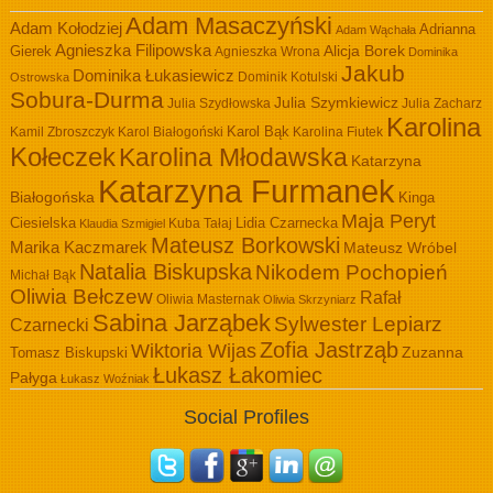
Adam Masaczyński
Adam Kołodziej
Adrianna
Adam Wąchała
Agnieszka Filipowska
Alicja Borek
Gierek
Agnieszka Wrona
Dominika
Jakub
Dominika Łukasiewicz
Dominik Kotulski
Ostrowska
Sobura-Durma
Julia Szymkiewicz
Julia Szydłowska
Julia Zacharz
Karolina
Kamil Zbroszczyk
Karol Białogoński
Karol Bąk
Karolina Fiutek
Kołeczek
Karolina Młodawska
Katarzyna
Katarzyna Furmanek
Białogońska
Kinga
Maja Peryt
Ciesielska
Lidia Czarnecka
Kuba Tałaj
Klaudia Szmigiel
Mateusz Borkowski
Marika Kaczmarek
Mateusz Wróbel
Natalia Biskupska
Nikodem Pochopień
Michał Bąk
Oliwia Bełczew
Rafał
Oliwia Masternak
Oliwia Skrzyniarz
Sabina Jarząbek
Sylwester Lepiarz
Czarnecki
Zofia Jastrząb
Wiktoria Wijas
Zuzanna
Tomasz Biskupski
Łukasz Łakomiec
Pałyga
Łukasz Woźniak
Social Profiles