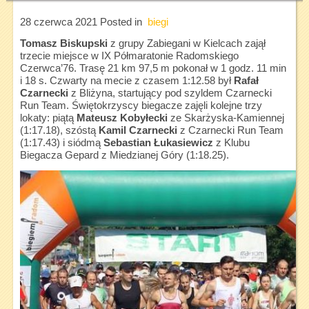
28 czerwca 2021
Posted in
biegi
Tomasz Biskupski
z grupy Zabiegani w Kielcach zajął
trzecie miejsce w IX Półmaratonie Radomskiego
Czerwca’76. Trasę 21 km 97,5 m pokonał w 1 godz. 11 min
i 18 s. Czwarty na mecie z czasem 1:12.58 był
Rafał
Czarnecki
z Bliżyna, startujący pod szyldem Czarnecki
Run Team. Świętokrzyscy biegacze zajęli kolejne trzy
lokaty: piątą
Mateusz Kobyłecki
ze Skarżyska-Kamiennej
(1:17.18), szóstą
Kamil
Czarnecki
z Czarnecki Run Team
(1:17.43) i siódmą
Sebastian Łukasiewicz
z Klubu
Biegacza Gepard z Miedzianej Góry (1:18.25).