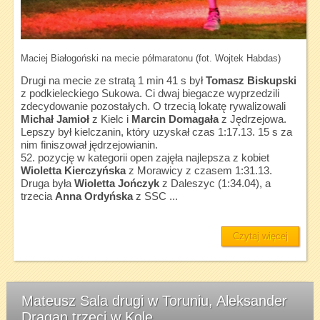
Maciej Białogoński na mecie półmaratonu (fot. Wojtek Habdas)
Drugi na mecie ze stratą 1 min 41 s był
Tomasz Biskupski
z podkieleckiego Sukowa. Ci dwaj biegacze wyprzedzili
zdecydowanie pozostałych. O trzecią lokatę rywalizowali
Michał Jamioł
z Kielc i
Marcin Domagała
z Jędrzejowa.
Lepszy był kielczanin, który uzyskał czas 1:17.13. 15 s za
nim finiszował jędrzejowianin.
52. pozycję w kategorii open zajęła najlepsza z kobiet
Wioletta Kierczyńska
z Morawicy z czasem 1:31.13.
Druga była
Wioletta Jończyk
z Daleszyc (1:34.04), a
trzecia
Anna Ordyńska
z SSC ...
Czytaj więcej
Mateusz Sala drugi w Toruniu, Aleksander
Dragan trzeci w Kole