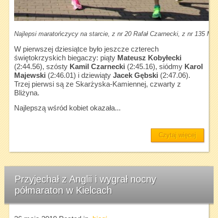
Najlepsi maratończycy na starcie, z nr 20 Rafał Czarnecki, z nr 135 Mich
W pierwszej dziesiątce było jeszcze czterech
świętokrzyskich biegaczy: piąty
Mateusz Kobyłecki
(2:44.56), szósty
Kamil Czarnecki
(2:45.16), siódmy
Karol
Majewski
(2:46.01) i dziewiąty
Jacek Gębski
(2:47.06).
Trzej pierwsi są ze Skarżyska-Kamiennej, czwarty z
Bliżyna.
Najlepszą wśród kobiet okazała...
Czytaj więcej
Przyjechał z Anglii i wygrał nocny
półmaraton w Kielcach