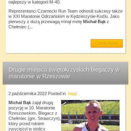
najlepszy w kategorii M-40.
Reprezentanci Czarnecki Run Team odnosili sukcesy także
w XXI Maratonie Odrzańskim w Kędzierzynie-Koźlu. Jako
pierwszy z dużą przewagą minął metę
Michał Bąk
z
Chełmiec (...
Czytaj więcej
Drugie miejsca świętokrzyskich biegaczy w
maratonie w Rzeszowie
2 października 2022
Posted in
biegi
Michał Bąk
zajął drugą
pozycję w 10. Maratonie
Rzeszowskim. Biegacz z
Chełmiec (gm. Strawczyn),
który przed rokiem
zwyciężył w stolicy