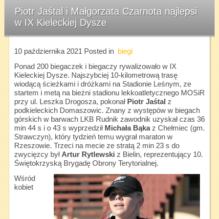
Piotr Jaśtal i Małgorzata Czarnota najlepsi
w IX Kieleckiej Dysze
10 października 2021
Posted in
biegi
Ponad 200 biegaczek i biegaczy rywalizowało w IX
Kieleckiej Dysze. Najszybciej 10-kilometrową trasę
wiodącą ścieżkami i dróżkami na Stadionie Leśnym, ze
startem i metą na bieżni stadionu lekkoatletycznego MOSiR
przy ul. Leszka Drogosza, pokonał
Piotr Jaśtal
z
podkieleckich Domaszowic. Znany z występów w biegach
górskich w barwach LKB Rudnik zawodnik uzyskał czas 36
min 44 s i o 43 s wyprzedził
Michała Bąka
z Chełmiec (gm.
Strawczyn), który tydzień temu wygrał maraton w
Rzeszowie. Trzeci na mecie ze stratą 2 min 23 s do
zwycięzcy był
Artur Rytlewski
z Bielin, reprezentujący 10.
Świętokrzyską Brygadę Obrony Terytorialnej.
Wśród
kobiet