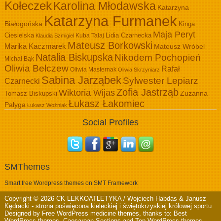
Kołeczek
Karolina Młodawska
Katarzyna
Katarzyna Furmanek
Białogońska
Kinga
Maja Peryt
Ciesielska
Lidia Czarnecka
Kuba Tałaj
Klaudia Szmigiel
Mateusz Borkowski
Marika Kaczmarek
Mateusz Wróbel
Natalia Biskupska
Nikodem Pochopień
Michał Bąk
Oliwia Bełczew
Rafał
Oliwia Masternak
Oliwia Skrzyniarz
Sabina Jarząbek
Sylwester Lepiarz
Czarnecki
Zofia Jastrząb
Wiktoria Wijas
Zuzanna
Tomasz Biskupski
Łukasz Łakomiec
Pałyga
Łukasz Woźniak
Social Profiles
SMThemes
Smart free Wordpress themes on SMT Framework
Copyright © 2026
CK LEKKOATLETYKA / Wojciech Habdas & Janusz
Kędracki
- strona poświęcona kieleckiej i świętokrzyskiej królowej sportu
Designed by
Free WordPress medicine themes
, thanks to:
Best
WordPress themes
,
Caesarean Sections
and
Top WordPress themes