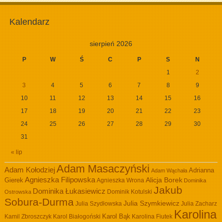
Kalendarz
sierpień 2026
P
W
Ś
C
P
S
N
1
2
3
4
5
6
7
8
9
10
11
12
13
14
15
16
17
18
19
20
21
22
23
24
25
26
27
28
29
30
31
« lip
Adam Masaczyński
Adam Kołodziej
Adrianna
Adam Wąchała
Agnieszka Filipowska
Alicja Borek
Gierek
Agnieszka Wrona
Dominika
Jakub
Dominika Łukasiewicz
Dominik Kotulski
Ostrowska
Sobura-Durma
Julia Szymkiewicz
Julia Szydłowska
Julia Zacharz
Karolina
Kamil Zbroszczyk
Karol Białogoński
Karol Bąk
Karolina Fiutek