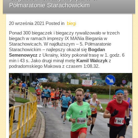
Półmaratonie Starachowickim
20 września 2021
Posted in
biegi
Ponad 300 biegaczek i biegaczy rywalizowało w trzech
biegach w ramach imprezy IX MANia Biegania w
Starachowicach. W najdłuższym – 5. Półmaratonie
Starachowickim – najlepszy okazał się
Bogdan
Semenowycz
z Ukrainy, który pokonał trasę w 1. godz. 6
min i 43 s. Jako drugi minął metę
Kamil Walczyk
z
podradomskiego Makowa z czasem 1:08.32.