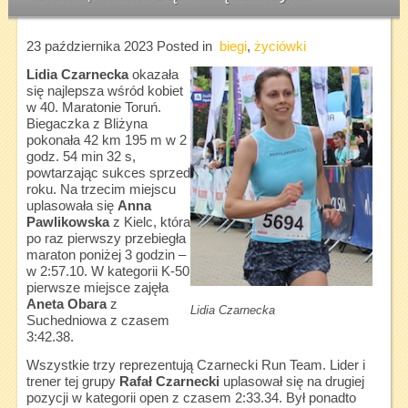
23 października 2023
Posted in
biegi
,
życiówki
Lidia Czarnecka
okazała
się najlepsza wśród kobiet
w 40. Maratonie Toruń.
Biegaczka z Bliżyna
pokonała 42 km 195 m w 2
godz. 54 min 32 s,
powtarzając sukces sprzed
roku. Na trzecim miejscu
uplasowała się
Anna
Pawlikowska
z Kielc, która
po raz pierwszy przebiegła
maraton poniżej 3 godzin –
w 2:57.10. W kategorii K-50
pierwsze miejsce zajęła
Aneta Obara
z
Lidia Czarnecka
Suchedniowa z czasem
3:42.38.
Wszystkie trzy reprezentują Czarnecki Run Team. Lider i
trener tej grupy
Rafał Czarnecki
uplasował się na drugiej
pozycji w kategorii open z czasem 2:33.34. Był ponadto