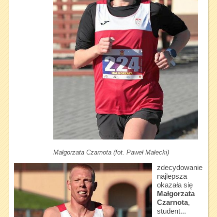
Małgorzata Czarnota (fot. Paweł Małecki)
zdecydowanie
najlepsza
okazała się
Małgorzata
Czarnota
,
student...