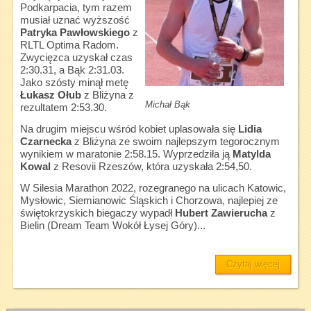
Podkarpacia, tym razem
musiał uznać wyższość
Patryka Pawłowskiego
z
RLTL Optima Radom.
Zwycięzca uzyskał czas
2:30.31, a Bąk 2:31.03.
Jako szósty minął metę
Łukasz Ołub
z Bliżyna z
Michał Bąk
rezultatem 2:53.30.
Na drugim miejscu wśród kobiet uplasowała się
Lidia
Czarnecka
z Bliżyna ze swoim najlepszym tegorocznym
wynikiem w maratonie 2:58.15. Wyprzedziła ją
Matylda
Kowal
z Resovii Rzeszów, która uzyskała 2:54,50.
W Silesia Marathon 2022, rozegranego na ulicach Katowic,
Mysłowic, Siemianowic Śląskich i Chorzowa, najlepiej ze
świętokrzyskich biegaczy wypadł
Hubert Zawierucha
z
Bielin (Dream Team Wokół Łysej Góry)...
Czytaj więcej