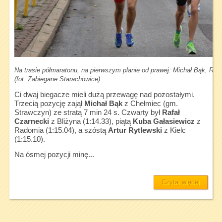
Na trasie półmaratonu, na pierwszym planie od prawej: Michał Bąk, Raf
(fot. Zabiegane Starachowice)
Ci dwaj biegacze mieli dużą przewagę nad pozostałymi.
Trzecią pozycję zajął
Michał Bąk
z Chełmiec (gm.
Strawczyn) ze stratą 7 min 24 s. Czwarty był
Rafał
Czarnecki
z Bliżyna (1:14.33), piątą
Kuba Gałasiewicz
z
Radomia (1:15.04), a szóstą
Artur Rytlewski
z Kielc
(1:15.10).
Na ósmej pozycji minę...
Czytaj więcej