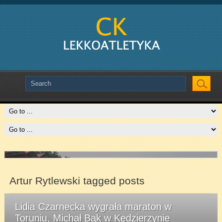
Slide # 2
Czytaj więcej
Artur Rytlewski tagged posts
Lidia Czarnecka wygrała maraton w
Toruniu, Michał Bąk w Kędzierzynie