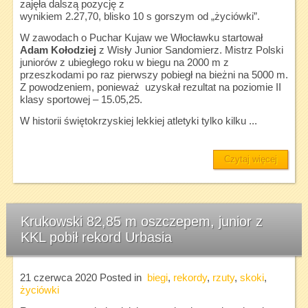
zajęła dalszą pozycję z
wynikiem 2.27,70, blisko 10 s gorszym od „życiówki”.
W zawodach o Puchar Kujaw we Włocławku startował
Adam Kołodziej
z Wisły Junior Sandomierz. Mistrz Polski
juniorów z ubiegłego roku w biegu na 2000 m z
przeszkodami po raz pierwszy pobiegł na bieżni na 5000 m.
Z powodzeniem, ponieważ uzyskał rezultat na poziomie II
klasy sportowej – 15.05,25.
W historii świętokrzyskiej lekkiej atletyki tylko kilku ...
Czytaj więcej
Krukowski 82,85 m oszczepem, junior z
KKL pobił rekord Urbasia
21 czerwca 2020
Posted in
biegi
,
rekordy
,
rzuty
,
skoki
,
życiówki