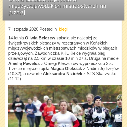
międzywojewódzkich mistrzostwach na
przełaj
7 listopada 2020
Posted in
biegi
14-letnia
Oliwia Bełczew
spisała się najlepiej ze
świętokrzyskich biegaczy w rozegranych w Końskich
międzywojewódzkich mistrzostwach młodzików w biegach
przełajowych. Zawodniczka KKL Kielce wygrała bieg
dziewcząt na 2,5 km w czasie 10 min 27 s. Drugą na mecie
Amelię Pawelus
z Omegi Kleszczów wyprzedziła o 2 s.
Trzecie miejsce zajęła
Magda Oleksiak
z Nadiru Jędrzejów
(10.32), a czwarte
Aleksandra Niziołek
z STS Skarżysko
(11.12).