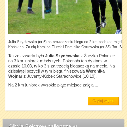
Julia Szydłowska (nr 5) na prowadzeniu biegu na 2 km podczas między
Końskich. Za nią Karolina Fiutek i Dominika Ostrowska (nr 88) [fot. Bart
Także czwarta była
Julia Szydłowska
z Żaczka Połaniec
na 3 km juniorek młodszych. Pokonała ten dystans w
czasie 10.03, tylko 3 s za trzecią biegaczką na mecie. Na
dziesiątej pozycji w tym biegu finiszowała
Weronika
Wojnar
z Juventy-Kobex Starachowice (10.19).
Na 2 km juniorek wysokie piąte miejsce zajęła ...
Czytaj więcej
Oliwia Bełczew najlepsza w