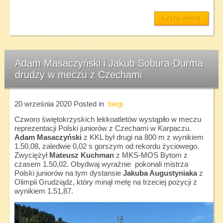
Czytaj więcej
Adam Masaczyński i Jakub Sobura-Durma
drudzy w meczu z Czechami
20 września 2020
Posted in
biegi
Czworo świętokrzyskich lekkoatletów wystąpiło w meczu
reprezentacji Polski juniorów z Czechami w Karpaczu.
Adam Masaczyński
z KKL był drugi na 800 m z wynikiem
1.50,08, zaledwie 0,02 s gorszym od rekordu życiowego.
Zwyciężył
Mateusz Kuchman
z MKS-MOS Bytom z
czasem 1.50,02. Obydwaj wyraźnie pokonali mistrza
Polski juniorów na tym dystansie
Jakuba Augustyniaka
z
Olimpii Grudziądz, który minął metę na trzeciej pozycji z
wynikiem 1.51,87.