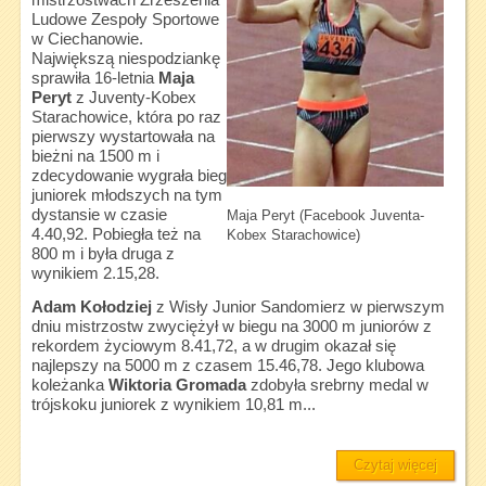
Ludowe Zespoły Sportowe
w Ciechanowie.
Największą niespodziankę
sprawiła 16-letnia
Maja
Peryt
z Juventy-Kobex
Starachowice, która po raz
pierwszy wystartowała na
bieżni na 1500 m i
zdecydowanie wygrała bieg
juniorek młodszych na tym
dystansie w czasie
Maja Peryt (Facebook Juventa-
4.40,92. Pobiegła też na
Kobex Starachowice)
800 m i była druga z
wynikiem 2.15,28.
Adam Kołodziej
z Wisły Junior Sandomierz w pierwszym
dniu mistrzostw zwyciężył w biegu na 3000 m juniorów z
rekordem życiowym 8.41,72, a w drugim okazał się
najlepszy na 5000 m z czasem 15.46,78. Jego klubowa
koleżanka
Wiktoria Gromada
zdobyła srebrny medal w
trójskoku juniorek z wynikiem 10,81 m...
Czytaj więcej