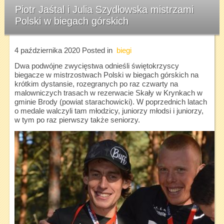
Piotr Jaśtal i Julia Szydłowska mistrzami
Polski w biegach górskich
4 października 2020
Posted in
biegi
Dwa podwójne zwycięstwa odnieśli świętokrzyscy
biegacze w mistrzostwach Polski w biegach górskich na
krótkim dystansie, rozegranych po raz czwarty na
malowniczych trasach w rezerwacie Skały w Krynkach w
gminie Brody (powiat starachowicki). W poprzednich latach
o medale walczyli tam młodzicy, juniorzy młodsi i juniorzy,
w tym po raz pierwszy także seniorzy.