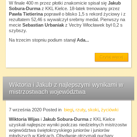
W finale 400 m przez płotki znakomicie spisał się
Jakub
Sobura-Durma
z KKL Kielce. 18-latek trenowany przez
Pawła Tietierina
poprawił o blisko 1,5 s rekord życiowy i z
rezultatem 52,46 s wywalczył srebrny medal. Pierwszy na
mecie
Sebastian Urbaniak
z Vectry Włocławek był 0,2 s
szybszy.
Na trzecim stopniu podium stanął
Ada...
Czytaj więcej
Wiktoria i Jakub z najlepszymi wynikami w
mistrzostwach województwa
7 września 2020
Posted in
biegi
,
rzuty
,
skoki
,
życiówki
Wiktoria Wijas
i
Jakub Sobura-Durma
z KKL Kielce
uzyskali najlepsze wyniki podczas niedzielnych mistrzostw
województwa świętokrzyskiego juniorów i juniorów
młodszych w Kielcach. Obydwoje otrzymali puchary