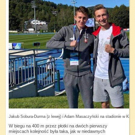
Jakub Sobura-Durma (z lewej) i Adam Masaczyński na stadionie w Karp
W biegu na 400 m przez płotki na dwóch pierwszy
miejscach kolejność była taka, jak w niedawnych