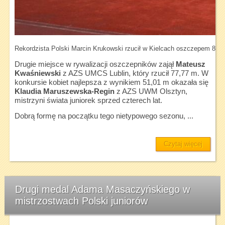
Rekordzista Polski Marcin Krukowski rzucił w Kielcach oszczepem 82,
Drugie miejsce w rywalizacji oszczepników zajął
Mateusz
Kwaśniewski
z AZS UMCS Lublin, który rzucił 77,77 m. W
konkursie kobiet najlepsza z wynikiem 51,01 m okazała się
Klaudia Maruszewska-Regin
z AZS UWM Olsztyn,
mistrzyni świata juniorek sprzed czterech lat.
Dobrą formę na początku tego nietypowego sezonu, ...
Czytaj więcej
Drugi medal Adama Masaczyńskiego w
mistrzostwach Polski juniorów