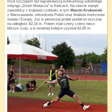
Rzut szczepem był najciekawszą konkurencją sobotniego
mityngu „Dzień Miotacza” w Kielcach. Na starcie stanęli
zawodnicy z krajowej czołówki, w tym
Marcin Krukowski
z Warszawianki, rekordzista Polski oraz finalista mistrzostw
świata i Europy. Już w pierwszej próbie posłał on oszczep
na odległość 82,16 m. Potem miał cztery cztery nieco
bliższe rzuty, a w ostatniej kolejce uzyskał 82,85 m.