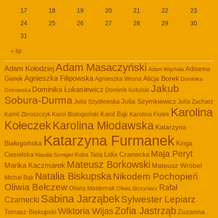
17
18
19
20
21
22
23
24
25
26
27
28
29
30
31
« lip
Adam Masaczyński
Adam Kołodziej
Adrianna
Adam Wąchała
Agnieszka Filipowska
Alicja Borek
Gierek
Agnieszka Wrona
Dominika
Jakub
Dominika Łukasiewicz
Dominik Kotulski
Ostrowska
Sobura-Durma
Julia Szymkiewicz
Julia Szydłowska
Julia Zacharz
Karolina
Kamil Zbroszczyk
Karol Białogoński
Karol Bąk
Karolina Fiutek
Kołeczek
Karolina Młodawska
Katarzyna
Katarzyna Furmanek
Białogońska
Kinga
Maja Peryt
Ciesielska
Lidia Czarnecka
Kuba Tałaj
Klaudia Szmigiel
Mateusz Borkowski
Marika Kaczmarek
Mateusz Wróbel
Natalia Biskupska
Nikodem Pochopień
Michał Bąk
Oliwia Bełczew
Rafał
Oliwia Masternak
Oliwia Skrzyniarz
Sabina Jarząbek
Sylwester Lepiarz
Czarnecki
Zofia Jastrząb
Wiktoria Wijas
Zuzanna
Tomasz Biskupski