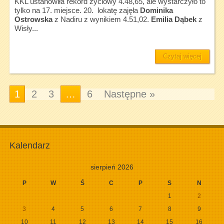
KKL ustanowiła rekord życiowy 4.48,65, ale wystarczyło to
tylko na 17. miejsce. 20. lokatę zajęła
Dominika
Ostrowska
z Nadiru z wynikiem 4.51,02.
Emilia Dąbek
z
Wisły...
Czytaj więcej
1
2
3
…
6
Następne »
Kalendarz
sierpień 2026
P
W
Ś
C
P
S
N
1
2
3
4
5
6
7
8
9
10
11
12
13
14
15
16