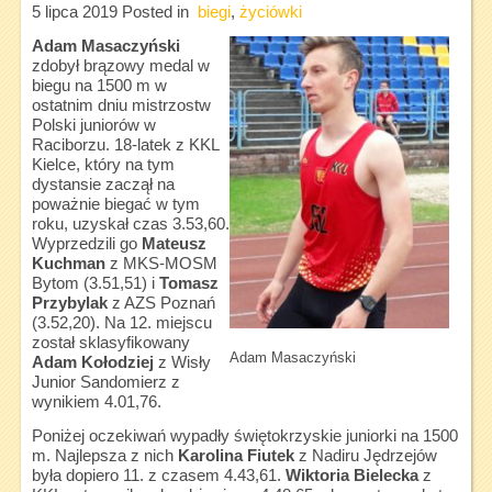
5 lipca 2019
Posted in
biegi
,
życiówki
Adam Masaczyński
zdobył brązowy medal w
biegu na 1500 m w
ostatnim dniu mistrzostw
Polski juniorów w
Raciborzu. 18-latek z KKL
Kielce, który na tym
dystansie zaczął na
poważnie biegać w tym
roku, uzyskał czas 3.53,60.
Wyprzedzili go
Mateusz
Kuchman
z MKS-MOSM
Bytom (3.51,51) i
Tomasz
Przybylak
z AZS Poznań
(3.52,20). Na 12. miejscu
został sklasyfikowany
Adam Masaczyński
Adam Kołodziej
z Wisły
Junior Sandomierz z
wynikiem 4.01,76.
Poniżej oczekiwań wypadły świętokrzyskie juniorki na 1500
m. Najlepsza z nich
Karolina Fiutek
z Nadiru Jędrzejów
była dopiero 11. z czasem 4.43,61.
Wiktoria Bielecka
z