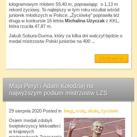
kilogramowym młotem 59,40 m, poprawiając o 1,13 m
rekord życiowy. To najlepszy w tym roku rezultat wśród
juniorek młodszych w Polsce. „Życiówkę” poprawiła też
druga w konkursie 16-letnia
Michalina Użyczak
z KKL,
która rzuciła 47,87 m.
Jakub Sobura-Durma, który za kilka dni walczył będzie o
medal mistrzostw Polski juniorów na 400 ...
Czytaj więcej
Maja Peryt i Adam Kołodziej na
najwyższym podium mistrzostw LZS
29 sierpnia 2020
Posted in
biegi
,
rzuty
,
skoki
,
życiówki
Osiem medali zdobyli
świętokrzyscy lekkoatleci
w krajowych
mistrzostwach Zrzeszenia