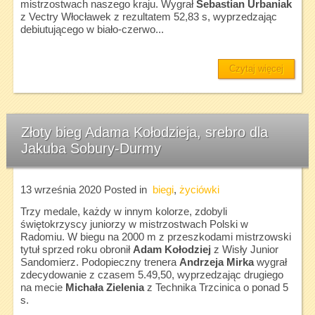
mistrzostwach naszego kraju. Wygrał
Sebastian Urbaniak
z Vectry Włocławek z rezultatem 52,83 s, wyprzedzając
debiutującego w biało-czerwo...
Czytaj więcej
Złoty bieg Adama Kołodzieja, srebro dla
Jakuba Sobury-Durmy
13 września 2020
Posted in
biegi
,
życiówki
Trzy medale, każdy w innym kolorze, zdobyli
świętokrzyscy juniorzy w mistrzostwach Polski w
Radomiu. W biegu na 2000 m z przeszkodami mistrzowski
tytuł sprzed roku obronił
Adam Kołodziej
z Wisły Junior
Sandomierz. Podopieczny trenera
Andrzeja Mirka
wygrał
zdecydowanie z czasem 5.49,50, wyprzedzając drugiego
na mecie
Michała Zielenia
z Technika Trzcinica o ponad 5
s.