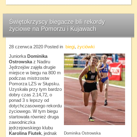
Świętokrzyscy biegacze bili rekordy
życiowe na Pomorzu i Kujawach
28 czerwca 2020
Posted in
biegi
,
życiówki
Juniorka
Dominika
Ostrowska
z Nadiru
Jędrzejów zajęła drugie
miejsce w biegu na 800 m
podczas mistrzostw
Pomorza LZS w Słupsku.
Uzyskała przy tym bardzo
dobry czas 2.14,72, o
ponad 3 s lepszy od
dotychczasowego rekordu
życiowego. W tym biegu
startowała również druga
zawodniczka
jędrzejowskiego klubu
Karolina Fiutek
, jednak
Dominika Ostrowska