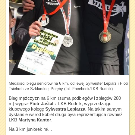
Medaliści biegu seniorów na 6 km, od lewej Sylwester Lepiarz i Piotr J
Tsichrch ze Szklarskiej Poręby (fot. Facebook/LKB Rudnik)
Bieg mężczyzn na 6 km (suma podbiegów i zbiegów 280
m) wygrał
Piotr Jaśtal
z LKB Rudnik, wyprzedzając
klubowego kolegę
Sylwestra Lepiarza
. Na takim samym
dystansie wśród kobiet druga była reprezentująca również
LKB
Martyna Kantor
.
Na 3 km juniorek mł...