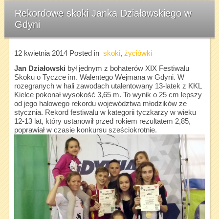
Rekordowe skoki Janka Działowskiego w
Gdyni
12 kwietnia 2014
Posted in
skoki
,
życiówki
Jan Działowski
był jednym z bohaterów XIX Festiwalu
Skoku o Tyczce im. Walentego Wejmana w Gdyni. W
rozegranych w hali zawodach utalentowany 13-latek z KKL
Kielce pokonał wysokość 3,65 m. To wynik o 25 cm lepszy
od jego halowego rekordu województwa młodzików ze
stycznia. Rekord festiwalu w kategorii tyczkarzy w wieku
12-13 lat, który ustanowił przed rokiem rezultatem 2,85,
poprawiał w czasie konkursu sześciokrotnie.