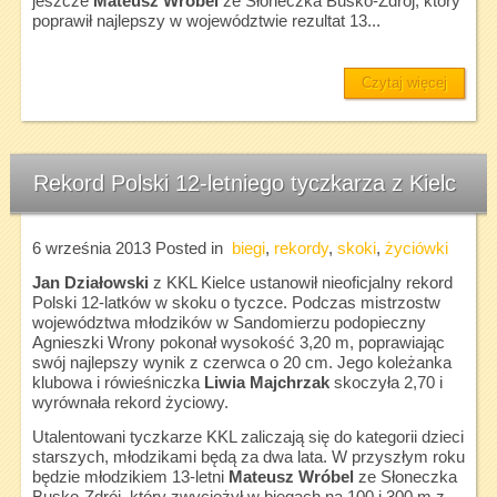
jeszcze
Mateusz Wróbel
ze Słoneczka Busko-Zdrój, który
poprawił najlepszy w województwie rezultat 13...
Czytaj więcej
Rekord Polski 12-letniego tyczkarza z Kielc
6 września 2013
Posted in
biegi
,
rekordy
,
skoki
,
życiówki
Jan Działowski
z KKL Kielce ustanowił nieoficjalny rekord
Polski 12-latków w skoku o tyczce. Podczas mistrzostw
województwa młodzików w Sandomierzu podopieczny
Agnieszki Wrony pokonał wysokość 3,20 m, poprawiając
swój najlepszy wynik z czerwca o 20 cm. Jego koleżanka
klubowa i rówieśniczka
Liwia Majchrzak
skoczyła 2,70 i
wyrównała rekord życiowy.
Utalentowani tyczkarze KKL zaliczają się do kategorii dzieci
starszych, młodzikami będą za dwa lata. W przyszłym roku
będzie młodzikiem 13-letni
Mateusz Wróbel
ze Słoneczka
Busko-Zdrój, który zwyciężył w biegach na 100 i 300 m z