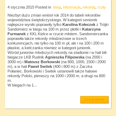
4 stycznia 2015
Posted in
biegi
,
informacje
,
rekordy
,
rzuty
Niezbyt dużo zmian wniósł rok 2014 do tabeli rekordów
województwa świętokrzyskiego. W kategorii seniorek
najlepsze wyniki poprawiły tylko
Karolina Kołeczek
z Trójki
Sandomierz w biegu na 100 m przez płotki i
Katarzyna
Furmanek
z KKL Kielce w rzucie młotem. Sandomierzanka
poprawiła także rekordy młodzieżowe w trzech
konkurencjach, nie tylko na 100 m pł, ale i na 100 i 200 m
płaskie, a kielczanka również w kategorii juniorek.
Wśród juniorów młodszych rekordy na stadionie i w hali bili
biegacze LKB Rudnik
Agnieszka Filipowska
(na 2000 i
3000 m) i
Mateusz Borkowski
(na 800, 1000, 1500 i 2000
m), a w hali
Paweł Switek
(400 i 800 m) z Żaczka
Połaniec. Borkowski i Switek ustanowili także halowe
rekordy Polski, pierwszy na 1000 i 2000 m, a drugi na 800
m.
W biegach na 1...
Czytaj więcej