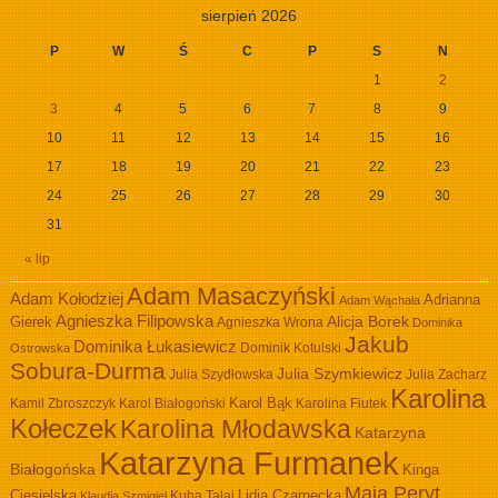
sierpień 2026
P
W
Ś
C
P
S
N
1
2
3
4
5
6
7
8
9
10
11
12
13
14
15
16
17
18
19
20
21
22
23
24
25
26
27
28
29
30
31
« lip
Adam Masaczyński
Adam Kołodziej
Adrianna
Adam Wąchała
Agnieszka Filipowska
Alicja Borek
Gierek
Agnieszka Wrona
Dominika
Jakub
Dominika Łukasiewicz
Dominik Kotulski
Ostrowska
Sobura-Durma
Julia Szymkiewicz
Julia Szydłowska
Julia Zacharz
Karolina
Kamil Zbroszczyk
Karol Białogoński
Karol Bąk
Karolina Fiutek
Kołeczek
Karolina Młodawska
Katarzyna
Katarzyna Furmanek
Białogońska
Kinga
Maja Peryt
Ciesielska
Lidia Czarnecka
Kuba Tałaj
Klaudia Szmigiel