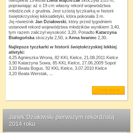
Niespełna 13-letnia
Liwia Majchrzak
skoczyła 3,05 m,
poprawiając aż o 19 cm własny rekord województwa
młodziczek z grudnia. Jest szóstą tyczkarką w historii
świętokrzyskiej lekkoatletyki, która pokonała 3 m.
Jej rówieśnik
Jan Działowski
, który przed tygodniem
ustanowił rekord województwa młodzików wynikiem 3,40,
tym razem zaliczył wysokość 3,20. Ponadto
Katarzyna
Białogońska
skoczyła 2,50, a
Anna Iwaniec
2,30.
Najlepsze tyczkarki w historii świętokrzyskiej lekkiej
atletyki:
4,25 Agnieszka Wrona, 82 KKL Kielce, 21.08.2011 Kielce
3,90 Katarzyna Sowa, 85 KKL Kielce, 27.06.2009 Sopot
3,33 Beata Bogus, 92 KKL Kielce, 3.07.2010 Kielce
3,20 Beata Werstak, ...
Czytaj więcej
Janek Działowski pierwszym rekordzistą
2014 roku