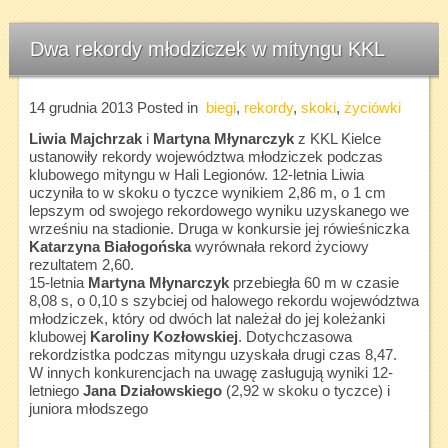
Dwa rekordy młodziczek w mityngu KKL
14 grudnia 2013
Posted in
biegi
,
rekordy
,
skoki
,
życiówki
Liwia Majchrzak
i
Martyna Młynarczyk
z KKL Kielce
ustanowiły rekordy województwa młodziczek podczas
klubowego mityngu w Hali Legionów. 12-letnia Liwia
uczyniła to w skoku o tyczce wynikiem 2,86 m, o 1 cm
lepszym od swojego rekordowego wyniku uzyskanego we
wrześniu na stadionie. Druga w konkursie jej rówieśniczka
Katarzyna Białogońska
wyrównała rekord życiowy
rezultatem 2,60.
15-letnia
Martyna Młynarczyk
przebiegła 60 m w czasie
8,08 s, o 0,10 s szybciej od halowego rekordu województwa
młodziczek, który od dwóch lat należał do jej koleżanki
klubowej
Karoliny Kozłowskiej
. Dotychczasowa
rekordzistka podczas mityngu uzyskała drugi czas 8,47.
W innych konkurencjach na uwagę zasługują wyniki 12-
letniego
Jana Działowskiego
(2,92 w skoku o tyczce) i
juniora młodszego