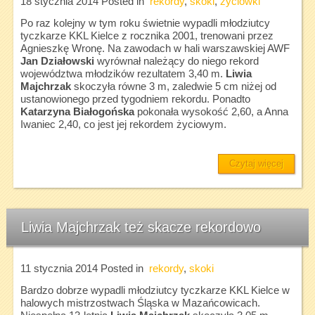
18 stycznia 2014
Posted in
rekordy
,
skoki
,
życiówki
Po raz kolejny w tym roku świetnie wypadli młodziutcy
tyczkarze KKL Kielce z rocznika 2001, trenowani przez
Agnieszkę Wronę. Na zawodach w hali warszawskiej AWF
Jan Działowski
wyrównał należący do niego rekord
województwa młodzików rezultatem 3,40 m.
Liwia
Majchrzak
skoczyła równe 3 m, zaledwie 5 cm niżej od
ustanowionego przed tygodniem rekordu. Ponadto
Katarzyna Białogońska
pokonała wysokość 2,60, a Anna
Iwaniec 2,40, co jest jej rekordem życiowym.
Czytaj więcej
Liwia Majchrzak też skacze rekordowo
11 stycznia 2014
Posted in
rekordy
,
skoki
Bardzo dobrze wypadli młodziutcy tyczkarze KKL Kielce w
halowych mistrzostwach Śląska w Mazańcowicach.