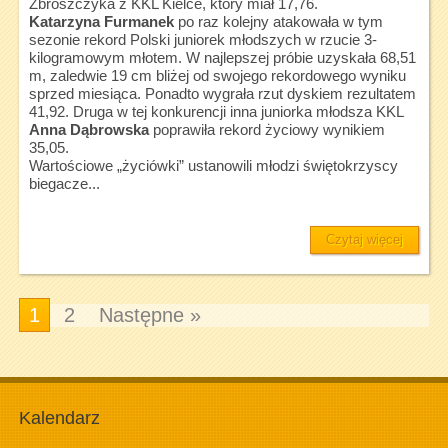
Zbroszczyka z KKL Kielce, który miał 17,76.
Katarzyna Furmanek
po raz kolejny atakowała w tym
sezonie rekord Polski juniorek młodszych w rzucie 3-
kilogramowym młotem. W najlepszej próbie uzyskała 68,51
m, zaledwie 19 cm bliżej od swojego rekordowego wyniku
sprzed miesiąca. Ponadto wygrała rzut dyskiem rezultatem
41,92. Druga w tej konkurencji inna juniorka młodsza KKL
Anna Dąbrowska
poprawiła rekord życiowy wynikiem
35,05.
Wartościowe „życiówki” ustanowili młodzi świętokrzyscy
biegacze...
Czytaj więcej
1
2
Następne »
Kalendarz