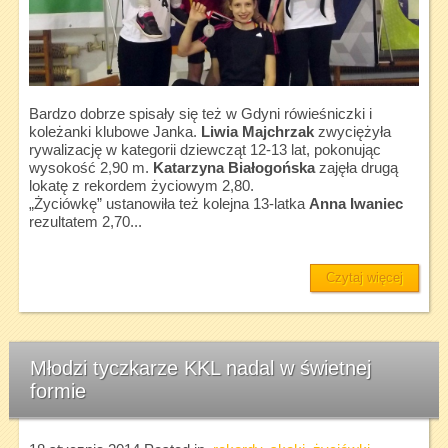
Bardzo dobrze spisały się też w Gdyni rówieśniczki i
koleżanki klubowe Janka.
Liwia Majchrzak
zwyciężyła
rywalizację w kategorii dziewcząt 12-13 lat, pokonując
wysokość 2,90 m.
Katarzyna Białogońska
zajęła drugą
lokatę z rekordem życiowym 2,80.
„Życiówkę” ustanowiła też kolejna 13-latka
Anna Iwaniec
rezultatem 2,70...
Czytaj więcej
Młodzi tyczkarze KKL nadal w świetnej
formie