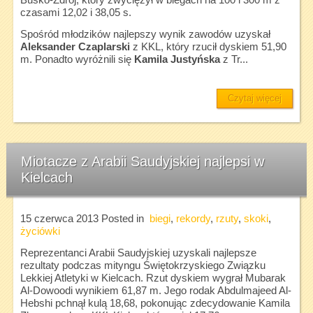
czasami 12,02 i 38,05 s.
Spośród młodzików najlepszy wynik zawodów uzyskał
Aleksander Czaplarski
z KKL, który rzucił dyskiem 51,90
m. Ponadto wyróżnili się
Kamila Justyńska
z Tr...
Czytaj więcej
Miotacze z Arabii Saudyjskiej najlepsi w
Kielcach
15 czerwca 2013
Posted in
biegi
,
rekordy
,
rzuty
,
skoki
,
życiówki
Reprezentanci Arabii Saudyjskiej uzyskali najlepsze
rezultaty podczas mityngu Świętokrzyskiego Związku
Lekkiej Atletyki w Kielcach. Rzut dyskiem wygrał Mubarak
Al-Dowoodi wynikiem 61,87 m. Jego rodak Abdulmajeed Al-
Hebshi pchnął kulą 18,68, pokonując zdecydowanie Kamila