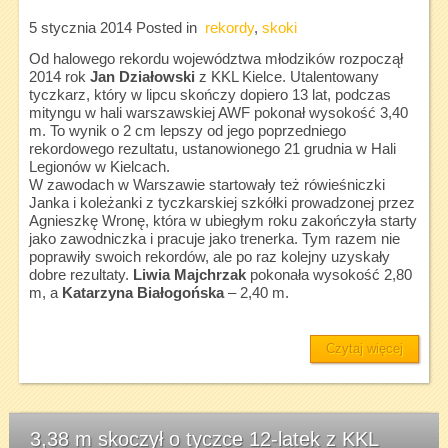
5 stycznia 2014
Posted in
rekordy
,
skoki
Od halowego rekordu województwa młodzików rozpoczął
2014 rok
Jan Działowski
z KKL Kielce. Utalentowany
tyczkarz, który w lipcu skończy dopiero 13 lat, podczas
mityngu w hali warszawskiej AWF pokonał wysokość 3,40
m. To wynik o 2 cm lepszy od jego poprzedniego
rekordowego rezultatu, ustanowionego 21 grudnia w Hali
Legionów w Kielcach.
W zawodach w Warszawie startowały też rówieśniczki
Janka i koleżanki z tyczkarskiej szkółki prowadzonej przez
Agnieszkę Wronę, która w ubiegłym roku zakończyła starty
jako zawodniczka i pracuje jako trenerka. Tym razem nie
poprawiły swoich rekordów, ale po raz kolejny uzyskały
dobre rezultaty.
Liwia Majchrzak
pokonała wysokość 2,80
m, a
Katarzyna Białogońska
– 2,40 m.
Czytaj więcej
3,38 m skoczył o tyczce 12-latek z KKL