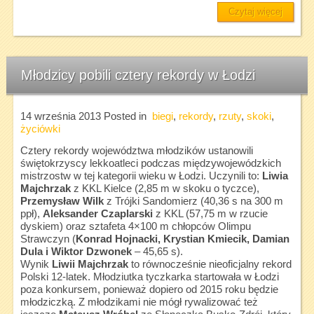
Czytaj więcej
Młodzicy pobili cztery rekordy w Łodzi
14 września 2013
Posted in
biegi
,
rekordy
,
rzuty
,
skoki
,
życiówki
Cztery rekordy województwa młodzików ustanowili
świętokrzyscy lekkoatleci podczas międzywojewódzkich
mistrzostw w tej kategorii wieku w Łodzi. Uczynili to:
Liwia
Majchrzak
z KKL Kielce (2,85 m w skoku o tyczce),
Przemysław Wilk
z Trójki Sandomierz (40,36 s na 300 m
ppł),
Aleksander Czaplarski
z KKL (57,75 m w rzucie
dyskiem) oraz sztafeta 4×100 m chłopców Olimpu
Strawczyn (
Konrad Hojnacki, Krystian Kmiecik, Damian
Dula i Wiktor Dzwonek
– 45,65 s).
Wynik
Liwii Majchrzak
to równocześnie nieoficjalny rekord
Polski 12-latek. Młodziutka tyczkarka startowała w Łodzi
poza konkursem, ponieważ dopiero od 2015 roku będzie
młodziczką. Z młodzikami nie mógł rywalizować też