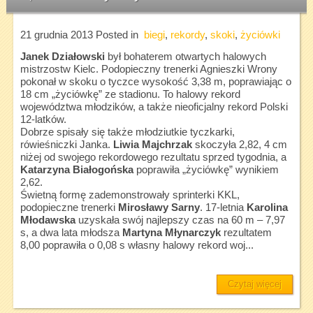
21 grudnia 2013
Posted in
biegi
,
rekordy
,
skoki
,
życiówki
Janek Działowski
był bohaterem otwartych halowych
mistrzostw Kielc. Podopieczny trenerki Agnieszki Wrony
pokonał w skoku o tyczce wysokość 3,38 m, poprawiając o
18 cm „życiówkę” ze stadionu. To halowy rekord
województwa młodzików, a także nieoficjalny rekord Polski
12-latków.
Dobrze spisały się także młodziutkie tyczkarki,
rówieśniczki Janka.
Liwia Majchrzak
skoczyła 2,82, 4 cm
niżej od swojego rekordowego rezultatu sprzed tygodnia, a
Katarzyna Białogońska
poprawiła „życiówkę” wynikiem
2,62.
Świetną formę zademonstrowały sprinterki KKL,
podopieczne trenerki
Mirosławy Sarny
. 17-letnia
Karolina
Młodawska
uzyskała swój najlepszy czas na 60 m – 7,97
s, a dwa lata młodsza
Martyna Młynarczyk
rezultatem
8,00 poprawiła o 0,08 s własny halowy rekord woj...
Czytaj więcej