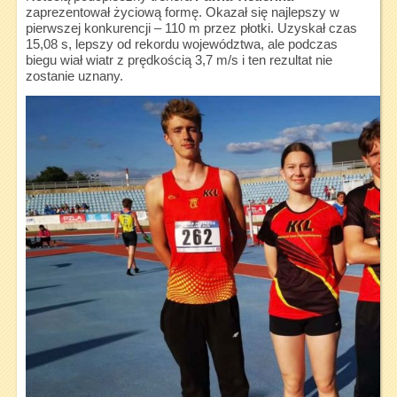
zaprezentował życiową formę. Okazał się najlepszy w
pierwszej konkurencji – 110 m przez płotki. Uzyskał czas
15,08 s, lepszy od rekordu województwa, ale podczas
biegu wiał wiatr z prędkością 3,7 m/s i ten rezultat nie
zostanie uznany.