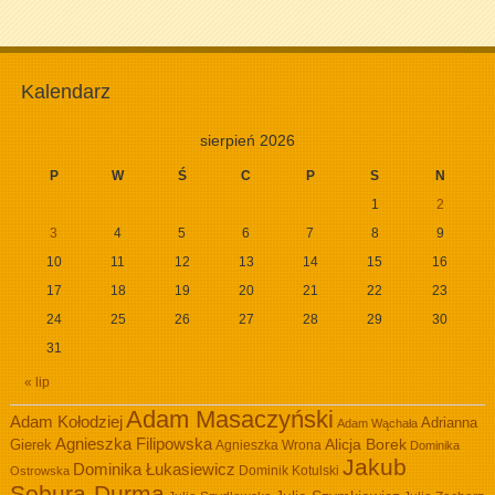
Kalendarz
sierpień 2026
P
W
Ś
C
P
S
N
1
2
3
4
5
6
7
8
9
10
11
12
13
14
15
16
17
18
19
20
21
22
23
24
25
26
27
28
29
30
31
« lip
Adam Masaczyński
Adam Kołodziej
Adrianna
Adam Wąchała
Agnieszka Filipowska
Alicja Borek
Gierek
Agnieszka Wrona
Dominika
Jakub
Dominika Łukasiewicz
Dominik Kotulski
Ostrowska
Sobura-Durma