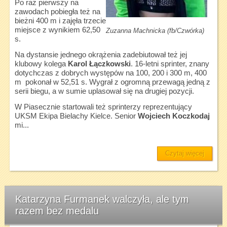
Po raz pierwszy na
zawodach pobiegła też na
bieżni 400 m i zajęła trzecie
miejsce z wynikiem 62,50
Zuzanna Machnicka (fb/Czwórka)
s.
Na dystansie jednego okrążenia zadebiutował też jej
klubowy kolega
Karol Łączkowski
. 16-letni sprinter, znany
dotychczas z dobrych występów na 100, 200 i 300 m, 400
m pokonał w 52,51 s. Wygrał z ogromną przewagą jedną z
serii biegu, a w sumie uplasował się na drugiej pozycji.
W Piasecznie startowali też sprinterzy reprezentujący
UKSM Ekipa Bielachy Kielce. Senior
Wojciech Koczkodaj
mi...
Czytaj więcej
Katarzyna Furmanek walczyła, ale tym
razem bez medalu