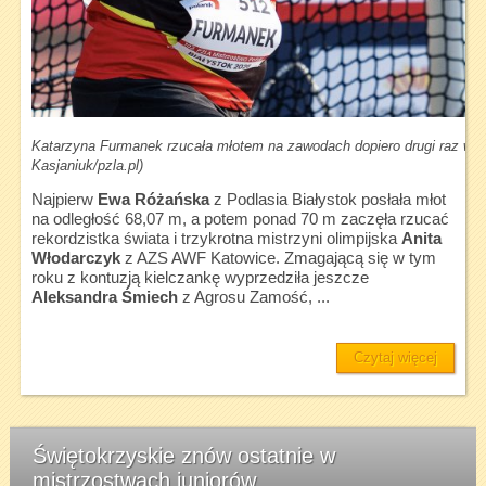
Katarzyna Furmanek rzucała młotem na zawodach dopiero drugi raz w t
Kasjaniuk/pzla.pl)
Najpierw
Ewa Różańska
z Podlasia Białystok posłała młot
na odległość 68,07 m, a potem ponad 70 m zaczęła rzucać
rekordzistka świata i trzykrotna mistrzyni olimpijska
Anita
Włodarczyk
z AZS AWF Katowice. Zmagającą się w tym
roku z kontuzją kielczankę wyprzedziła jeszcze
Aleksandra Śmiech
z Agrosu Zamość, ...
Czytaj więcej
Świętokrzyskie znów ostatnie w
mistrzostwach juniorów