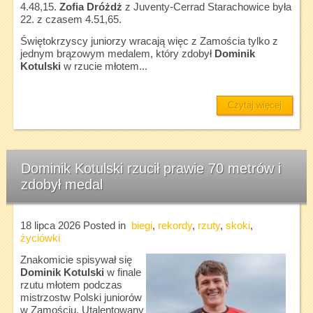
4.48,15.
Zofia Dróżdż
z Juventy-Cerrad Starachowice była
22. z czasem 4.51,65.
Świętokrzyscy juniorzy wracają więc z Zamościa tylko z
jednym brązowym medalem, który zdobył
Dominik
Kotulski
w rzucie młotem...
Czytaj więcej
Dominik Kotulski rzucił prawie 70 metrów i
zdobył medal
18 lipca 2026
Posted in
biegi
,
rekordy
,
rzuty
,
skoki
,
życiówki
Znakomicie spisywał się
Dominik Kotulski
w finale
rzutu młotem podczas
mistrzostw Polski juniorów
w Zamościu. Utalentowany