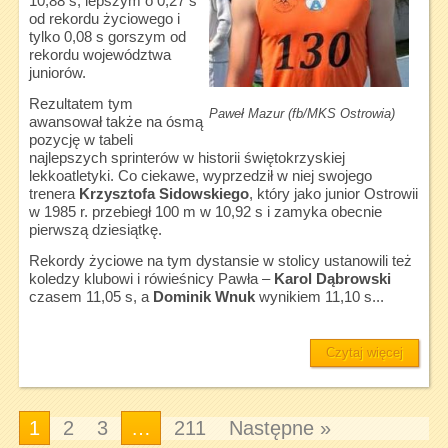
10,88 s, lepszym o 0,27 s
od rekordu życiowego i
tylko 0,08 s gorszym od
rekordu województwa
juniorów.
Rezultatem tym
Paweł Mazur (fb/MKS Ostrowia)
awansował także na ósmą
pozycję w tabeli
najlepszych sprinterów w historii świętokrzyskiej
lekkoatletyki. Co ciekawe, wyprzedził w niej swojego
trenera
Krzysztofa Sidowskiego
, który jako junior Ostrowii
w 1985 r. przebiegł 100 m w 10,92 s i zamyka obecnie
pierwszą dziesiątkę.
Rekordy życiowe na tym dystansie w stolicy ustanowili też
koledzy klubowi i rówieśnicy Pawła –
Karol Dąbrowski
czasem 11,05 s, a
Dominik Wnuk
wynikiem 11,10 s...
Czytaj więcej
1
2
3
…
211
Następne »