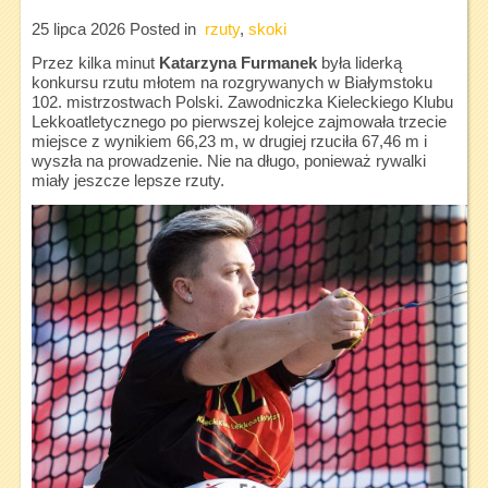
25 lipca 2026
Posted in
rzuty
,
skoki
Przez kilka minut
Katarzyna Furmanek
była liderką
konkursu rzutu młotem na rozgrywanych w Białymstoku
102. mistrzostwach Polski. Zawodniczka Kieleckiego Klubu
Lekkoatletycznego po pierwszej kolejce zajmowała trzecie
miejsce z wynikiem 66,23 m, w drugiej rzuciła 67,46 m i
wyszła na prowadzenie. Nie na długo, ponieważ rywalki
miały jeszcze lepsze rzuty.