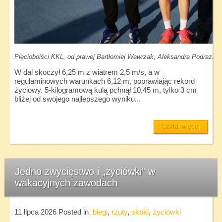
Pięcioboiści KKL, od prawej Bartłomiej Wawrzak, Aleksandra Podraza i 
W dal skoczył 6,25 m z wiatrem 2,5 m/s, a w
regulaminowych warunkach 6,12 m, poprawiając rekord
życiowy. 5-kilogramową kulą pchnął 10,45 m, tylko 3 cm
bliżej od swojego najlepszego wyniku...
Czytaj więcej
Jedno zwycięstwo i „życiówki” w
wakacyjnych zawodach
11 lipca 2026
Posted in
biegi
,
rzuty
,
skoki
,
życiówki