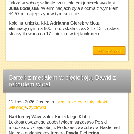
Także w sobotę w finale rzutu młotem juniorek wystąpi
Julia Łodejska
. W eliminacjach była siódma z wynikiem
44,57 m, najlepszym w tym sezonie.
Kolejna juniorka KKL
Adrianna Gierek
w biegu
eliminacyjnym na 800 m uzyskała czas 2.17,13 i została
sklasyfikowana na 17. miejscu w tej konkurencji...
Czytaj więcej
Bartek z medalem w pięcioboju, Dawid z
rekordem w dal
12 lipca 2026
Posted in
biegi
,
rekordy
,
rzuty
,
skoki
,
wieloboje
,
życiówki
Bartłomiej Wawrzak
z Kieleckiego Klubu
Lekkoatletycznego zdobył wicemistrzostwo Polski
młodzików w pięcioboju. Podczas zawodów w Nakle nad
Notecią podopieczny trenera
Pawła Tietierina