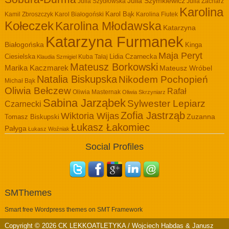
Julia Szymkiewicz
Julia Szydłowska
Julia Zacharz
Karolina
Kamil Zbroszczyk
Karol Białogoński
Karol Bąk
Karolina Fiutek
Kołeczek
Karolina Młodawska
Katarzyna
Katarzyna Furmanek
Białogońska
Kinga
Maja Peryt
Ciesielska
Lidia Czarnecka
Kuba Tałaj
Klaudia Szmigiel
Mateusz Borkowski
Marika Kaczmarek
Mateusz Wróbel
Natalia Biskupska
Nikodem Pochopień
Michał Bąk
Oliwia Bełczew
Rafał
Oliwia Masternak
Oliwia Skrzyniarz
Sabina Jarząbek
Sylwester Lepiarz
Czarnecki
Zofia Jastrząb
Wiktoria Wijas
Zuzanna
Tomasz Biskupski
Łukasz Łakomiec
Pałyga
Łukasz Woźniak
Social Profiles
SMThemes
Smart free Wordpress themes on SMT Framework
Copyright © 2026
CK LEKKOATLETYKA / Wojciech Habdas & Janusz