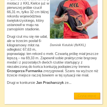
miotacz z KKL Kielce już w
pierwszej próbie rzucił
66,31 m, tylko 32 cm bliżej
rekordu województwa
świętokrzyskiego, który
ustanowił w maju na
zamojskim stadionie.
Drugi rzut mu się nie udał,
ale w trzecim posłał 6-
Dominik Kotulski (fb/KKL)
kilogramowy młot na
odległość 67,63 m,
poprawiając ten rekord o metr. Czwartą próbę miał jeszcze
lepszą – na 69,33 m. Zapewnił sobie praktycznie brązowy
medal i z pozostałych dwóch rzutów startujący z
niezaleczoną do końca kontuzją podopieczny trenera
Grzegorza Furmanka
zrezygnował. Szans na wyższe niż
trzecie miejsce raczej bowiem w tej sytuacji nie miał.
Drugi w konkursie
Jan Pracharczyk
ze...
Czytaj więcej