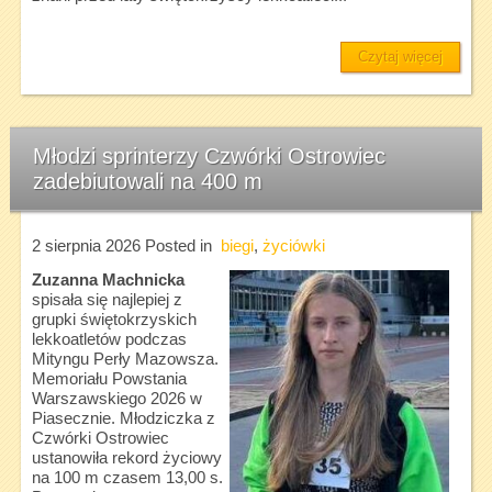
Czytaj więcej
Młodzi sprinterzy Czwórki Ostrowiec
zadebiutowali na 400 m
2 sierpnia 2026
Posted in
biegi
,
życiówki
Zuzanna Machnicka
spisała się najlepiej z
grupki świętokrzyskich
lekkoatletów podczas
Mityngu Perły Mazowsza.
Memoriału Powstania
Warszawskiego 2026 w
Piasecznie. Młodziczka z
Czwórki Ostrowiec
ustanowiła rekord życiowy
na 100 m czasem 13,00 s.