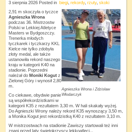
3 sierpnia 2026
Posted in
biegi
,
rekordy
,
rzuty
,
skoki
2,91 m skoczyła o tyczce
Agnieszka Wrona
podczas 36. Mistrzostw
Polski w Lekkiej Atletyce
Masters w Bydgoszczy.
Trenerka młodych
tyczkarek i tyczkarzy KKL
Kielce nie tylko zdobyła
złoty medal, ale także
ustanowiła rekord naszego
kraju w kategorii K40 na
stadionie. Poprzedni
należał do
Moniki Kogut
z
Zielonej Góry i wynosił 2,80
m.
Agnieszka Wrona i Zdzisław
Włodarczyk
Co ciekawe, obydwie panie
są współrekordzistkami w
kategorii K35 z rezultatem 3,30 m. W hali skakały wyżej.
Do Agnieszki Wrony należy rekord K35 wynoszący 3,50 m,
a Monika Kogut jest rekordzistką K40 z rezultatem 3,10 m.
W mistrzostwach na stadionie Zawiszy startowali też inni
znani przed laty świętokrzyscy lekkoatleci...