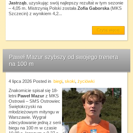
Jastrząb
, uzyskując swój najlepszy rezultat w tym sezonie
– 4,05 m. Mistrzynią Polski została
Zofia Gaborska
(MKS
Szczecin) z wynikiem 4,2...
Czytaj więcej
Paweł Mazur szybszy od swojego trenera
na 100 m
4 lipca 2026
Posted in
biegi
,
skoki
,
życiówki
Znakomicie spisał się 18-
letni
Paweł Mazur
z MKS
Ostrowii – SMS Ostrowiec
Świętokrzyski na
młodzieżowym mityngu w
Warszawie. Wygrał
zdecydowanie jedną z serii
biegu na 100 m w czasie