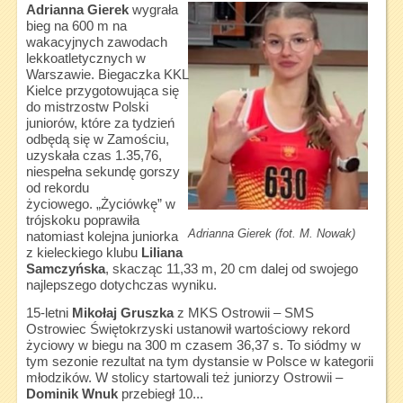
Adrianna Gierek
wygrała
bieg na 600 m na
wakacyjnych zawodach
lekkoatletycznych w
Warszawie. Biegaczka KKL
Kielce przygotowująca się
do mistrzostw Polski
juniorów, które za tydzień
odbędą się w Zamościu,
uzyskała czas 1.35,76,
niespełna sekundę gorszy
od rekordu
życiowego. „Życiówkę” w
trójskoku poprawiła
Adrianna Gierek (fot. M. Nowak)
natomiast kolejna juniorka
z kieleckiego klubu
Liliana
Samczyńska
, skacząc 11,33 m, 20 cm dalej od swojego
najlepszego dotychczas wyniku.
15-letni
Mikołaj Gruszka
z MKS Ostrowii – SMS
Ostrowiec Świętokrzyski ustanowił wartościowy rekord
życiowy w biegu na 300 m czasem 36,37 s. To siódmy w
tym sezonie rezultat na tym dystansie w Polsce w kategorii
młodzików. W stolicy startowali też juniorzy Ostrowii –
Dominik Wnuk
przebiegł 10...