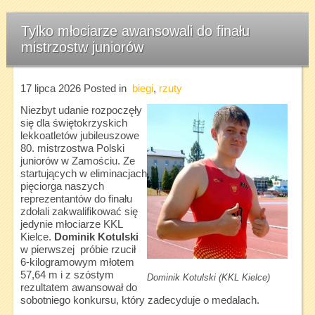
Tylko młociarze awansowali do finału
mistrzostw juniorów
17 lipca 2026
Posted in
biegi
,
rzuty
Niezbyt udanie rozpoczęły
się dla świętokrzyskich
lekkoatletów jubileuszowe
80. mistrzostwa Polski
juniorów w Zamościu. Ze
startujących w eliminacjach
pięciorga naszych
reprezentantów do finału
zdołali zakwalifikować się
jedynie młociarze KKL
Kielce.
Dominik Kotulski
w pierwszej próbie rzucił
6-kilogramowym młotem
57,64 m i z szóstym
Dominik Kotulski (KKL Kielce)
rezultatem awansował do
sobotniego konkursu, który zadecyduje o medalach.