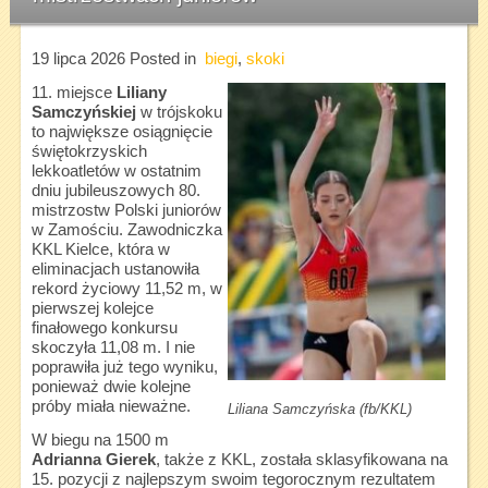
19 lipca 2026
Posted in
biegi
,
skoki
11. miejsce
Liliany
Samczyńskiej
w trójskoku
to największe osiągnięcie
świętokrzyskich
lekkoatletów w ostatnim
dniu jubileuszowych 80.
mistrzostw Polski juniorów
w Zamościu. Zawodniczka
KKL Kielce, która w
eliminacjach ustanowiła
rekord życiowy 11,52 m, w
pierwszej kolejce
finałowego konkursu
skoczyła 11,08 m. I nie
poprawiła już tego wyniku,
ponieważ dwie kolejne
próby miała nieważne.
Liliana Samczyńska (fb/KKL)
W biegu na 1500 m
Adrianna Gierek
, także z KKL, została sklasyfikowana na
15. pozycji z najlepszym swoim tegorocznym rezultatem