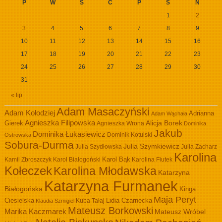
P
W
Ś
C
P
S
N
1
2
3
4
5
6
7
8
9
10
11
12
13
14
15
16
17
18
19
20
21
22
23
24
25
26
27
28
29
30
31
« lip
Adam Masaczyński
Adam Kołodziej
Adrianna
Adam Wąchała
Agnieszka Filipowska
Alicja Borek
Gierek
Agnieszka Wrona
Dominika
Jakub
Dominika Łukasiewicz
Dominik Kotulski
Ostrowska
Sobura-Durma
Julia Szymkiewicz
Julia Szydłowska
Julia Zacharz
Karolina
Kamil Zbroszczyk
Karol Białogoński
Karol Bąk
Karolina Fiutek
Kołeczek
Karolina Młodawska
Katarzyna
Katarzyna Furmanek
Białogońska
Kinga
Maja Peryt
Ciesielska
Lidia Czarnecka
Kuba Tałaj
Klaudia Szmigiel
Mateusz Borkowski
Marika Kaczmarek
Mateusz Wróbel