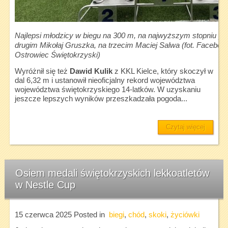
Najlepsi młodzicy w biegu na 300 m, na najwyższym stopniu po
drugim Mikołaj Gruszka, na trzecim Maciej Salwa (fot. Faceb
Ostrowiec Świętokrzyski)
Wyróżnił się też
Dawid Kulik
z KKL Kielce, który skoczył w
dal 6,32 m i ustanowił nieoficjalny rekord województwa
województwa świętokrzyskiego 14-latków. W uzyskaniu
jeszcze lepszych wyników przeszkadzała pogoda...
Czytaj więcej
Osiem medali świętokrzyskich lekkoatletów
w Nestle Cup
15 czerwca 2025
Posted in
biegi
,
chód
,
skoki
,
życiówki