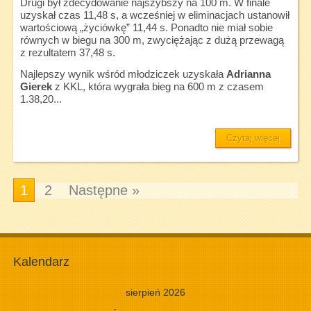
Drugi był zdecydowanie najszybszy na 100 m. W finale
uzyskał czas 11,48 s, a wcześniej w eliminacjach ustanowił
wartościową „życiówkę” 11,44 s. Ponadto nie miał sobie
równych w biegu na 300 m, zwyciężając z dużą przewagą
z rezultatem 37,48 s.
Najlepszy wynik wśród młodziczek uzyskała
Adrianna
Gierek
z KKL, która wygrała bieg na 600 m z czasem
1.38,20...
Czytaj więcej
1
2
Następne »
Kalendarz
sierpień 2026