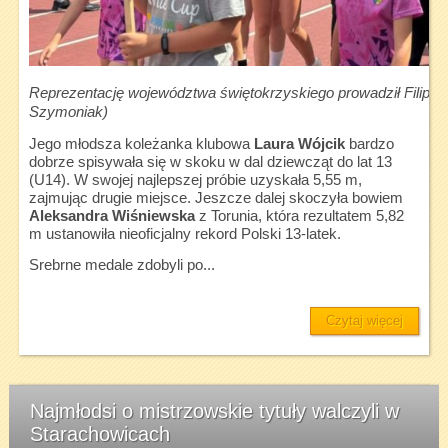
Reprezentację województwa świętokrzyskiego prowadził Filip Iwa
Szymoniak)
Jego młodsza koleżanka klubowa
Laura Wójcik
bardzo
dobrze spisywała się w skoku w dal dziewcząt do lat 13
(U14). W swojej najlepszej próbie uzyskała 5,55 m,
zajmując drugie miejsce. Jeszcze dalej skoczyła bowiem
Aleksandra Wiśniewska
z Torunia, która rezultatem 5,82
m ustanowiła nieoficjalny rekord Polski 13-latek.
Srebrne medale zdobyli po...
Czytaj więcej
Najmłodsi o mistrzowskie tytuły walczyli w
Starachowicach