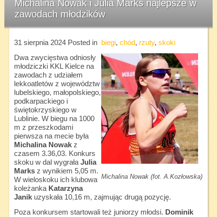
Michalina Nowak i Julia Marks najlepsze w
zawodach młodzików
31 sierpnia 2024
Posted in
biegi
,
chód
,
rzuty
,
skoki
Dwa zwycięstwa odniosły
młodziczki KKL Kielce na
zawodach z udziałem
lekkoatletów z województw
lubelskiego, małopolskiego,
podkarpackiego i
świętokrzyskiego w
Lublinie. W biegu na 1000
m z przeszkodami
pierwsza na mecie była
Michalina Nowak
z
czasem 3.36,03. Konkurs
skoku w dal wygrała
Julia
Marks
z wynikiem 5,05 m.
Michalina Nowak (fot. A.Kozłowska)
W wieloskoku ich klubowa
koleżanka
Katarzyna
Janik
uzyskała 10,16 m, zajmując drugą pozycję.
Poza konkursem startowali też juniorzy młodsi.
Dominik