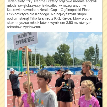
Jeden złoty, trzy srebrne i cztery brązowe medale zdobyli
młodzi świętokrzyscy lekkoatleci w rozegranych w
Krakowie zawodach Nestle Cup – Ogólnopolski Finał
Lekkoatletyka dla Każdego. Na najwyższym stopniu
podium stanął
Filip Iwaniec
z KKL Kielce, który wygrał
skok o tyczce młodzików z wynikiem 3,50 m, równym
rekordowi życiowemu.