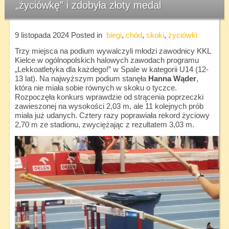
„życiówkę” i zdobyła złoty medal
9 listopada 2024
Posted in
biegi
,
chód
,
skoki
,
życiówki
Trzy miejsca na podium wywalczyli młodzi zawodnicy KKL
Kielce w ogólnopolskich halowych zawodach programu
„Lekkoatletyka dla każdego!” w Spale w kategorii U14 (12-
13 lat). Na najwyższym podium stanęła
Hanna Wąder
,
która nie miała sobie równych w skoku o tyczce.
Rozpoczęła konkurs wprawdzie od strącenia poprzeczki
zawieszonej na wysokości 2,03 m, ale 11 kolejnych prób
miała już udanych. Cztery razy poprawiała rekord życiowy
2,70 m ze stadionu, zwyciężając z rezultatem 3,03 m.