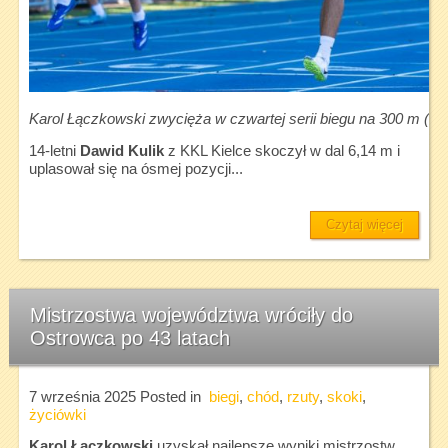
Karol Łączkowski zwycięża w czwartej serii biegu na 300 m (fot
14-letni
Dawid Kulik
z KKL Kielce skoczył w dal 6,14 m i
uplasował się na ósmej pozycji...
Czytaj więcej
Mistrzostwa województwa wróciły do
Ostrowca po 43 latach
7 września 2025
Posted in
biegi
,
chód
,
rzuty
,
skoki
,
życiówki
Karol Łączkowski
uzyskał najlepsze wyniki mistrzostw