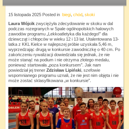
15 listopada 2025
Posted in
biegi
,
chód
,
skoki
Laura Wójcik
zwyciężyła zdecydowanie w skoku w dal
podczas rozegranych w Spale ogólnopolskich halowych
zawodów programu „Lekkoatletyka dla każdego!” dla
dziewcząt i chłopców w wieku 12 i 13 lat. Utalentowana 13-
latka z KKL Kielce w najlepszej próbie uzyskała 5,46 m,
wyprzedzając drugą w konkursie zawodniczkę o 40 cm. Po
zakończeniu rywalizacji dowiedziała się jednak, że nie
może stanąć na podium i nie otrzyma złotego medalu,
ponieważ startowała „poza konkursem”. Jak nam
powiedział jej trener
Zdzisław Lipiński
, szefowie
wspomnianego programu uznali, że nie jest nim objęta i nie
może zostać sklasyfikowana „w konkursie”.