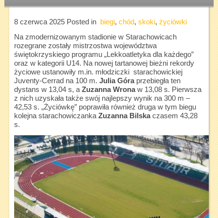
8 czerwca 2025
Posted in
biegi
,
chód
,
skoki
,
życiówki
Na zmodernizowanym stadionie w Starachowicach
rozegrane zostały mistrzostwa województwa
świętokrzyskiego programu „Lekkoatletyka dla każdego”
oraz w kategorii U14. Na nowej tartanowej bieżni rekordy
życiowe ustanowiły m.in. młodziczki starachowickiej
Juventy-Cerrad na 100 m.
Julia Góra
przebiegła ten
dystans w 13,04 s, a
Zuzanna Wrona
w 13,08 s. Pierwsza
z nich uzyskała także swój najlepszy wynik na 300 m –
42,53 s. „Życiówkę” poprawiła również druga w tym biegu
kolejna starachowiczanka
Zuzanna Bilska
czasem 43,28
s.