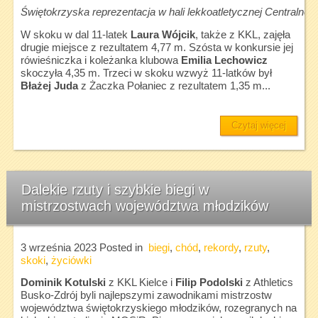
Świętokrzyska reprezentacja w hali lekkoatletycznej Centralne
W skoku w dal 11-latek
Laura Wójcik
, także z KKL, zajęła
drugie miejsce z rezultatem 4,77 m. Szósta w konkursie jej
rówieśniczka i koleżanka klubowa
Emilia Lechowicz
skoczyła 4,35 m. Trzeci w skoku wzwyż 11-latków był
Błażej Juda
z Żaczka Połaniec z rezultatem 1,35 m...
Czytaj więcej
Dalekie rzuty i szybkie biegi w
mistrzostwach województwa młodzików
3 września 2023
Posted in
biegi
,
chód
,
rekordy
,
rzuty
,
skoki
,
życiówki
Dominik Kotulski
z KKL Kielce i
Filip Podolski
z Athletics
Busko-Zdrój byli najlepszymi zawodnikami mistrzostw
województwa świętokrzyskiego młodzików, rozegranych na