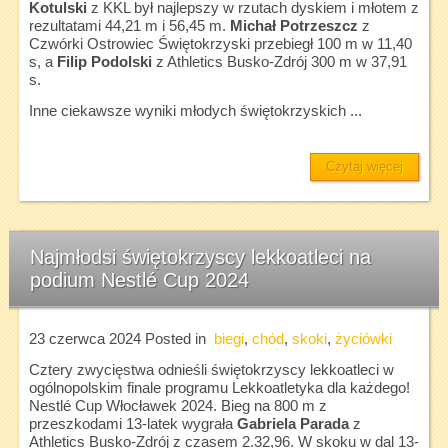
Kotulski
z KKL był najlepszy w rzutach dyskiem i młotem z
rezultatami 44,21 m i 56,45 m.
Michał Potrzeszcz
z
Czwórki Ostrowiec Świętokrzyski przebiegł 100 m w 11,40
s, a
Filip Podolski
z Athletics Busko-Zdrój 300 m w 37,91
s.
Inne ciekawsze wyniki młodych świętokrzyskich ...
Czytaj więcej
Najmłodsi świętokrzyscy lekkoatleci na
podium Nestlé Cup 2024
23 czerwca 2024
Posted in
biegi
,
chód
,
skoki
,
życiówki
Cztery zwycięstwa odnieśli świętokrzyscy lekkoatleci w
ogólnopolskim finale programu Lekkoatletyka dla każdego!
Nestlé Cup Włocławek 2024. Bieg na 800 m z
przeszkodami 13-latek wygrała
Gabriela Parada
z
Athletics Busko-Zdrój z czasem 2.32,96. W skoku w dal 13-