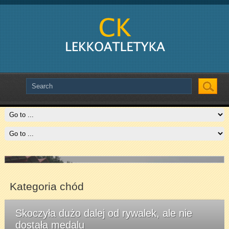
Slide # 3
Czytaj więcej
Kategoria chód
Skoczyła dużo dalej od rywalek, ale nie
dostała medalu