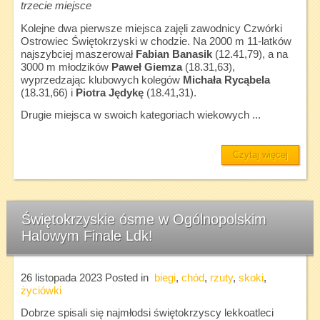
trzecie miejsce
Kolejne dwa pierwsze miejsca zajęli zawodnicy Czwórki
Ostrowiec Świętokrzyski w chodzie. Na 2000 m 11-latków
najszybciej maszerował
Fabian Banasik
(12.41,79), a na
3000 m młodzików
Paweł Giemza
(18.31,63),
wyprzedzając klubowych kolegów
Michała Rycąbela
(18.31,66) i
Piotra Jędykę
(18.41,31).
Drugie miejsca w swoich kategoriach wiekowych ...
Czytaj więcej
Świętokrzyskie ósme w Ogólnopolskim
Halowym Finale Ldk!
26 listopada 2023
Posted in
biegi
,
chód
,
rzuty
,
skoki
,
życiówki
Dobrze spisali się najmłodsi świętokrzyscy lekkoatleci