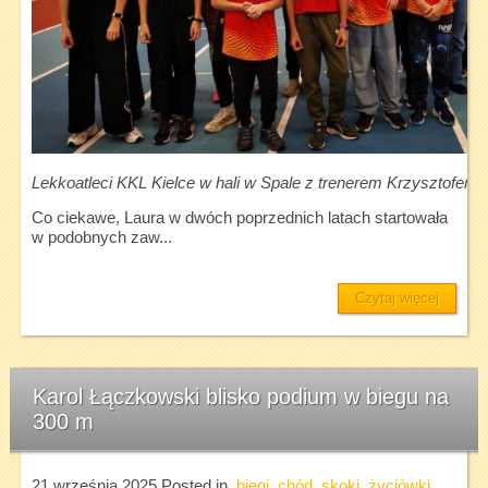
Lekkoatleci KKL Kielce w hali w Spale z trenerem Krzysztofem 
Co ciekawe, Laura w dwóch poprzednich latach startowała
w podobnych zaw...
Czytaj więcej
Karol Łączkowski blisko podium w biegu na
300 m
21 września 2025
Posted in
biegi
,
chód
,
skoki
,
życiówki