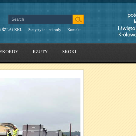
i ŚZLA i KKL
Statystyka i rekordy
Kontakt
EKORDY
RZUTY
SKOKI