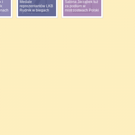
 i
Medale
Sabina Jarząbek tuż
ek
reprezentantów LKB
za podium w
inach
Rudnik w biegach
mistrzostwach Polski
górskich