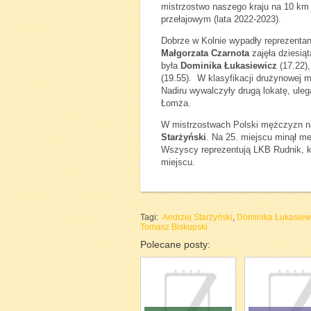
mistrzostwo naszego kraju na 10 km (
przełajowym (lata 2022-2023).
Dobrze w Kolnie wypadły reprezentan
Małgorzata Czarnota
zajęła dziesiąt
była
Dominika Łukasiewicz
(17.22),
(19.55). W klasyfikacji drużynowej m
Nadiru wywalczyły drugą lokatę, uleg
Łomża.
W mistrzostwach Polski mężczyzn na 
Starżyński
. Na 25. miejscu minął m
Wszyscy reprezentują LKB Rudnik, kt
miejscu.
Tagi:
Andrzej Starżyński
,
Dominika Łukasiew
Tomasz Biskupski
Polecane posty: