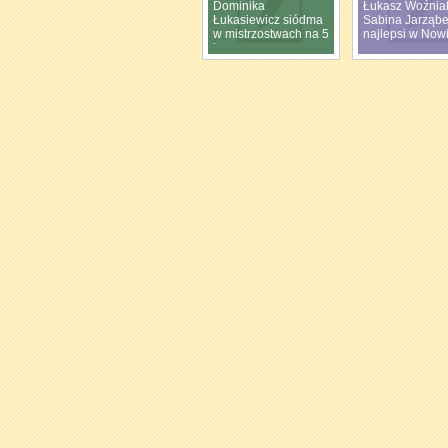
Dominika
Łukasz Woźniak
Łukasiewicz siódma
Sabina Jarząb
w mistrzostwach na 5
najlepsi w Now
km