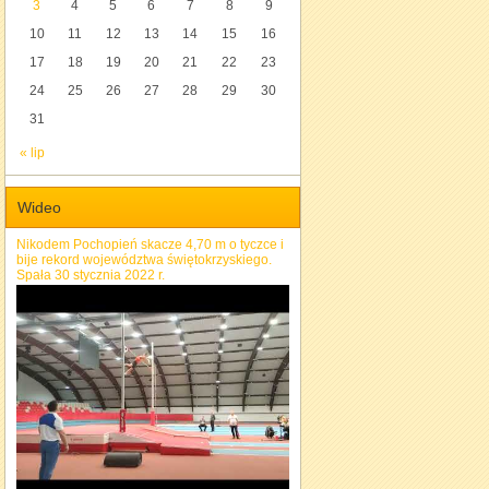
3
4
5
6
7
8
9
10
11
12
13
14
15
16
17
18
19
20
21
22
23
24
25
26
27
28
29
30
31
« lip
Wideo
Nikodem Pochopień skacze 4,70 m o tyczce i
bije rekord województwa świętokrzyskiego.
Spała 30 stycznia 2022 r.