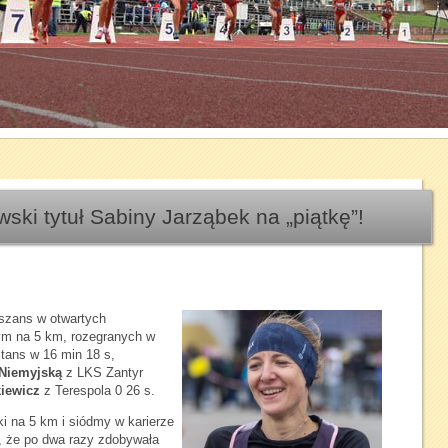
1
2
3
4
5
6
7
wski tytuł Sabiny Jarząbek na „piątkę”!
szans w otwartych
nym na 5 km, rozegranych w
stans w 16 min 18 s,
 Niemyjską
z LKS Zantyr
kiewicz
z Terespola 0 26 s.
ski na 5 km i siódmy w karierze
, że po dwa razy zdobywała