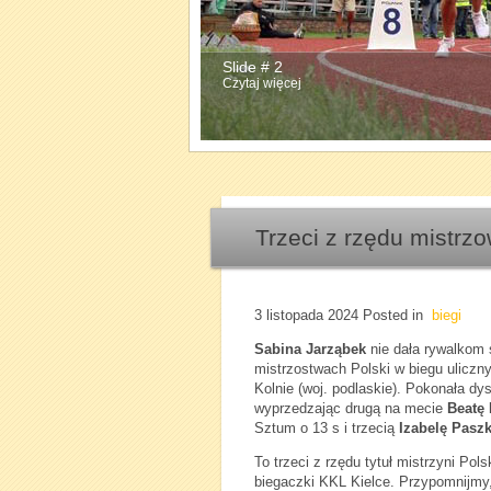
Slide # 2
Czytaj więcej
Trzeci z rzędu mistrzo
3 listopada 2024
Posted in
biegi
Sabina Jarząbek
nie dała rywalkom 
mistrzostwach Polski w biegu ulicz
Kolnie (woj. podlaskie). Pokonała dy
wyprzedzając drugą na mecie
Beatę
Sztum o 13 s i trzecią
Izabelę Pasz
To trzeci z rzędu tytuł mistrzyni Pol
biegaczki KKL Kielce. Przypomnijmy