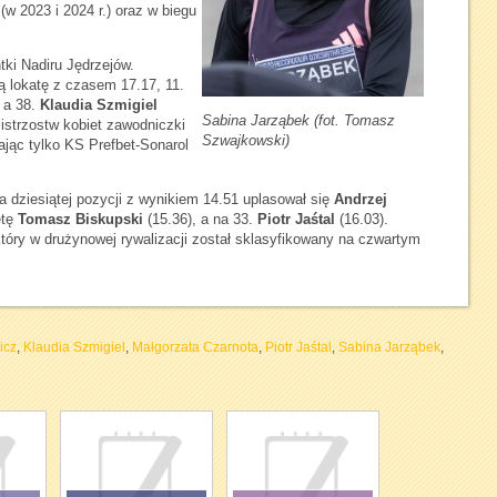
w 2023 i 2024 r.) oraz w biegu
tki Nadiru Jędrzejów.
ą lokatę z czasem 17.17, 11.
 a 38.
Klaudia Szmigiel
Sabina Jarząbek (fot. Tomasz
istrzostw kobiet zawodniczki
Szwajkowski)
ając tylko KS Prefbet-Sonarol
dziesiątej pozycji z wynikiem 14.51 uplasował się
Andrzej
etę
Tomasz Biskupski
(15.36), a na 33.
Piotr Jaśtal
(16.03).
óry w drużynowej rywalizacji został sklasyfikowany na czwartym
icz
,
Klaudia Szmigiel
,
Małgorzata Czarnota
,
Piotr Jaśtal
,
Sabina Jarząbek
,