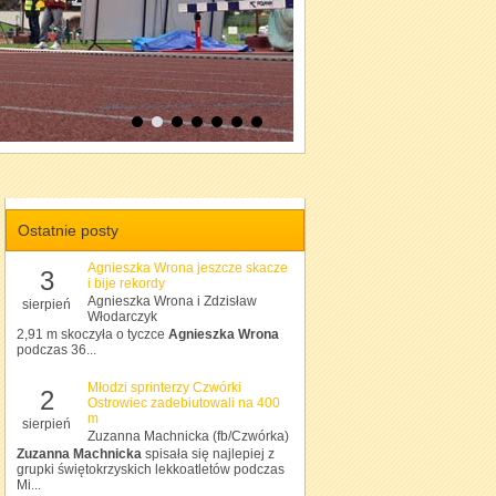
Ostatnie posty
Agnieszka Wrona jeszcze skacze
3
i bije rekordy
Agnieszka Wrona i Zdzisław
sierpień
Włodarczyk
2,91 m skoczyła o tyczce
Agnieszka Wrona
podczas 36...
Młodzi sprinterzy Czwórki
2
Ostrowiec zadebiutowali na 400
m
sierpień
Zuzanna Machnicka (fb/Czwórka)
Zuzanna Machnicka
spisała się najlepiej z
grupki świętokrzyskich lekkoatletów podczas
Mi...