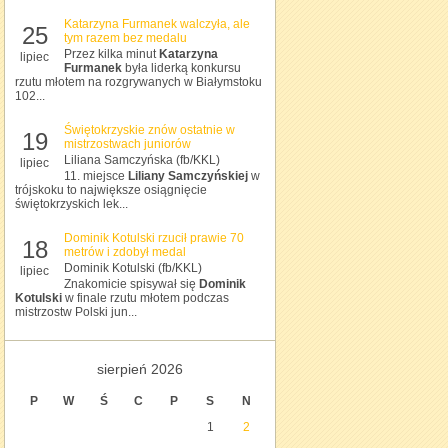
Katarzyna Furmanek walczyła, ale
25
tym razem bez medalu
Przez kilka minut
Katarzyna
lipiec
Furmanek
była liderką konkursu
rzutu młotem na rozgrywanych w Białymstoku
102...
Świętokrzyskie znów ostatnie w
19
mistrzostwach juniorów
Liliana Samczyńska (fb/KKL)
lipiec
11. miejsce
Liliany Samczyńskiej
w
trójskoku to największe osiągnięcie
świętokrzyskich lek...
Dominik Kotulski rzucił prawie 70
18
metrów i zdobył medal
Dominik Kotulski (fb/KKL)
lipiec
Znakomicie spisywał się
Dominik
Kotulski
w finale rzutu młotem podczas
mistrzostw Polski jun...
sierpień 2026
P
W
Ś
C
P
S
N
1
2