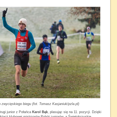
 zwycięskiego biegu (fot. Tomasz Kasjaniuk/pzla.pl)
ugi junior z Połańca
Karol Bąk
, plasując się na 11. pozycji. Dzięki
ktacji klubowej mistrzostw Polski juniorów, a Świętokrzyskie