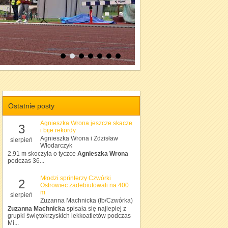
Ostatnie posty
Agnieszka Wrona jeszcze skacze
3
i bije rekordy
Agnieszka Wrona i Zdzisław
sierpień
Włodarczyk
2,91 m skoczyła o tyczce
Agnieszka Wrona
podczas 36...
Młodzi sprinterzy Czwórki
2
Ostrowiec zadebiutowali na 400
m
sierpień
Zuzanna Machnicka (fb/Czwórka)
Zuzanna Machnicka
spisała się najlepiej z
grupki świętokrzyskich lekkoatletów podczas
Mi...