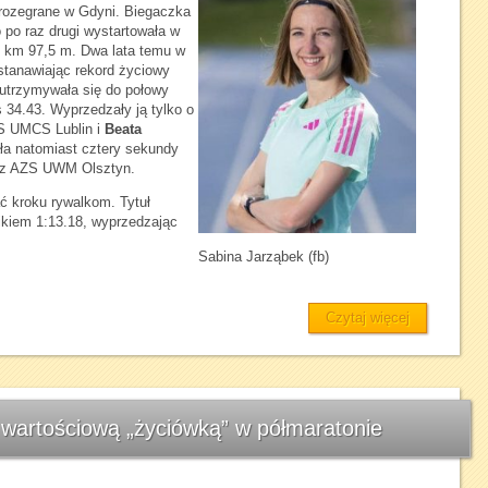
y rozegrane w Gdyni. Biegaczka
 po raz drugi wystartowała w
21 km 97,5 m. Dwa lata temu w
stanawiając rekord życiowy
 utrzymywała się do połowy
 34.43. Wyprzedzały ją tylko o
 UMCS Lublin i
Beata
a natomiast cztery sekundy
z AZS UWM Olsztyn.
ć kroku rywalkom. Tytuł
ikiem 1:13.18, wyprzedzając
Sabina Jarząbek (fb)
Czytaj więcej
 wartościową „życiówką” w półmaratonie