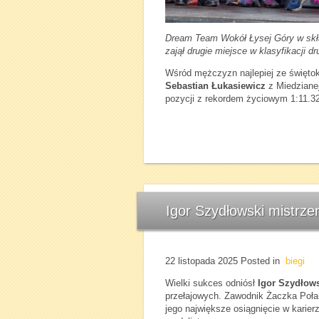
Dream Team Wokół Łysej Góry w skła
zajął drugie miejsce w klasyfikacji
Wśród mężczyzn najlepiej ze święto
Sebastian Łukasiewicz
z Miedzianej
pozycji z rekordem życiowym 1:11.32
Igor Szydłowski mistrzem
22 listopada 2025
Posted in
biegi
Wielki sukces odniósł
Igor Szydłow
przełajowych. Zawodnik Żaczka Połan
jego największe osiągnięcie w karie