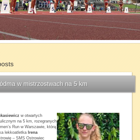
1
2
3
4
5
6
7
posts
iódma w mistrzostwach na 5 km
kasiewicz
w otwartych
 ulicznym na 5 km, rozegranych
omen’s Run w Warszawie, którą
ka lekkoatletka
Irena
trowię – SMS Ostrowiec