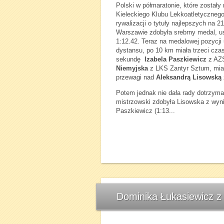
Polski w półmaratonie, które został
Kieleckiego Klubu Lekkoatletycznego
rywalizacji o tytuły najlepszych na 
Warszawie zdobyła srebrny medal, u
1:12.42. Teraz na medalowej pozycji
dystansu, po 10 km miała trzeci czas
sekundę
Izabela Paszkiewicz
z AZS
Niemyjska
z LKS Zantyr Sztum, miał
przewagi nad
Aleksandrą Lisowską
Potem jednak nie dała rady dotrzyma
mistrzowski zdobyła Lisowska z wyn
Paszkiewicz (1:13...
Dominika Łukasiewicz z