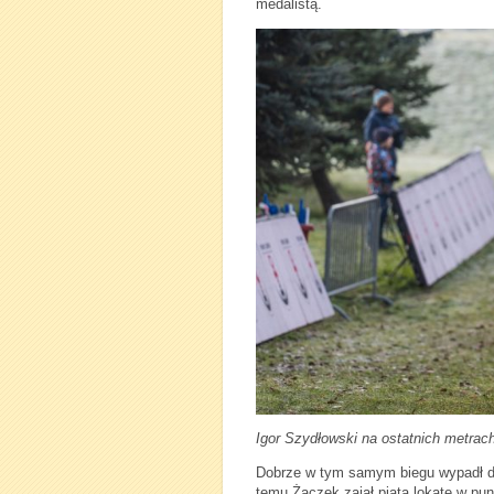
medalistą.
Igor Szydłowski na ostatnich metrach
Dobrze w tym samym biegu wypadł dr
temu Żaczek zajął piątą lokatę w pun