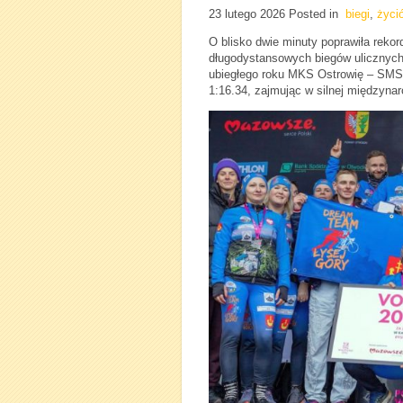
23 lutego 2026
Posted in
biegi
,
życi
O blisko dwie minuty poprawiła reko
długodystansowych biegów ulicznych
ubiegłego roku MKS Ostrowię – SMS 
1:16.34, zajmując w silnej międzyna