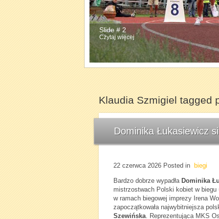
Slide # 2
Slide # 3
Czytaj więcej
Czytaj więcej
Klaudia Szmigiel tagged 
Dominika Łukasiewicz s
22 czerwca 2026
Posted in
biegi
Bardzo dobrze wypadła
Dominika Łu
mistrzostwach Polski kobiet w biegu
w ramach biegowej imprezy Irena W
zapoczątkowała najwybitniejsza pols
Szewińska
. Reprezentująca MKS Os