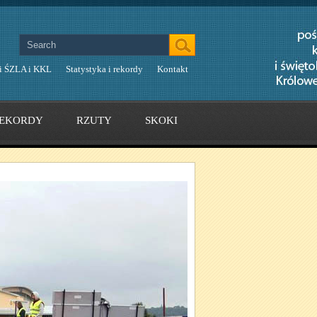
i ŚZLA i KKL
Statystyka i rekordy
Kontakt
EKORDY
RZUTY
SKOKI