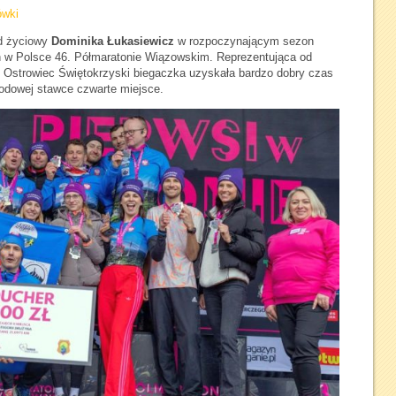
ówki
rd życiowy
Dominika Łukasiewicz
w rozpoczynającym sezon
 w Polsce 46. Półmaratonie Wiązowskim. Reprezentująca od
Ostrowiec Świętokrzyski biegaczka uzyskała bardzo dobry czas
rodowej stawce czwarte miejsce.