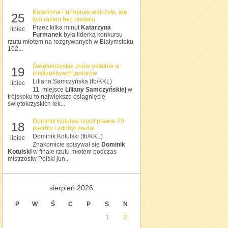
Katarzyna Furmanek walczyła, ale
25
tym razem bez medalu
Przez kilka minut
Katarzyna
lipiec
Furmanek
była liderką konkursu
rzutu młotem na rozgrywanych w Białymstoku
102...
Świętokrzyskie znów ostatnie w
19
mistrzostwach juniorów
Liliana Samczyńska (fb/KKL)
lipiec
11. miejsce
Liliany Samczyńskiej
w
trójskoku to największe osiągnięcie
świętokrzyskich lek...
Dominik Kotulski rzucił prawie 70
18
metrów i zdobył medal
Dominik Kotulski (fb/KKL)
lipiec
Znakomicie spisywał się
Dominik
Kotulski
w finale rzutu młotem podczas
mistrzostw Polski jun...
sierpień 2026
P
W
Ś
C
P
S
N
1
2