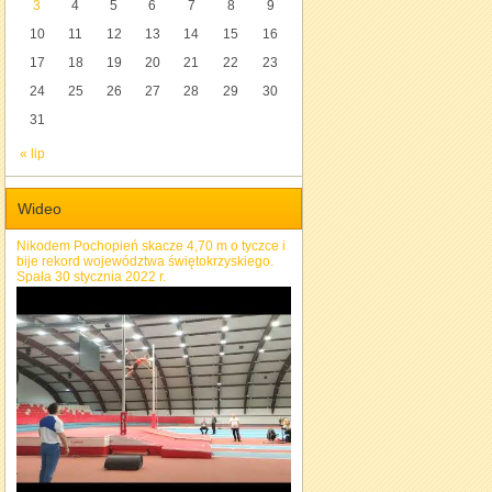
3
4
5
6
7
8
9
10
11
12
13
14
15
16
17
18
19
20
21
22
23
24
25
26
27
28
29
30
31
« lip
Wideo
Nikodem Pochopień skacze 4,70 m o tyczce i
bije rekord województwa świętokrzyskiego.
Spała 30 stycznia 2022 r.