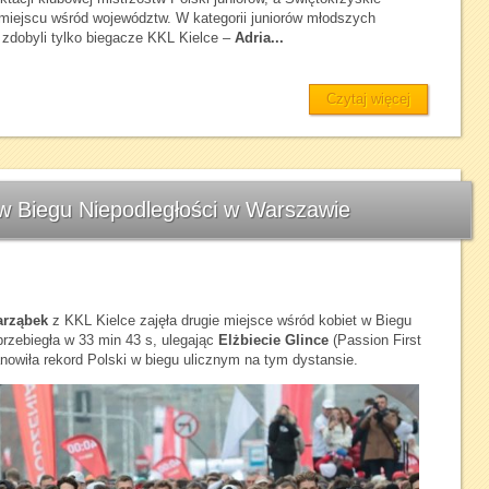
miejscu wśród województw. W kategorii juniorów młodszych
 zdobyli tylko biegacze KKL Kielce –
Adria...
Czytaj więcej
w Biegu Niepodległości w Warszawie
arząbek
z KKL Kielce zajęła drugie miejsce wśród kobiet w Biegu
rzebiegła w 33 min 43 s, ulegając
Elżbiecie Glince
(Passion First
owiła rekord Polski w biegu ulicznym na tym dystansie.