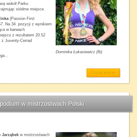
asę wokół Parku
zajmując siódme miejsce.
linka
(Passion First
7. Na 34. pozycji z wynikiem
jąca w barwach
miejscu z rezultatem 20.52
ż
z Juventy-Cerrad
Dominika Łukasiewicz (fb)
ga...
Czytaj więcej
 podium w mistrzostwach Polski
e Jarząbek
w mistrzostwach