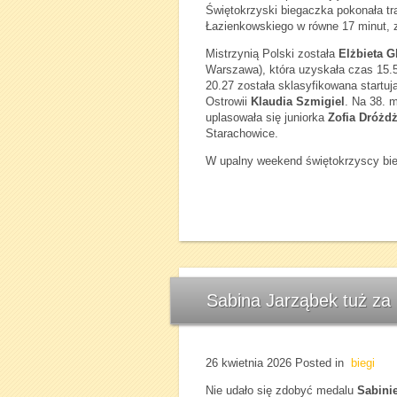
Świętokrzyski biegaczka pokonała tr
Łazienkowskiego w równe 17 minut, 
Mistrzynią Polski została
Elżbieta G
Warszawa), która uzyskała czas 15.5
20.27 została sklasyfikowana startu
Ostrowii
Klaudia Szmigiel
. Na 38. 
uplasowała się juniorka
Zofia Dróżd
Starachowice.
W upalny weekend świętokrzyscy bie
Sabina Jarząbek tuż za
26 kwietnia 2026
Posted in
biegi
Nie udało się zdobyć medalu
Sabini