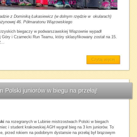
dzie z Dominiką Łukasiewicz (w dolnym rzędzie w okularach)
 drużynowej 46. Półmaratonu Wiązowskiego
krzyskich biegaczy w podwarszawskiej Wiązownie wypadł
 Góry i Czarnecki Run Teamu, który sklasyfikowany został na 15.
...
Czytaj więcej
 Polski juniorów w biegu na przełaj!
ski
na rozegranych w Lubinie mistrzostwach Polski w biegach
iec i student krakowskiej AGH wygrał bieg na 3 km juniorów. To
rze, przed rokiem na podobnym dystansie na przełaj był brązowym