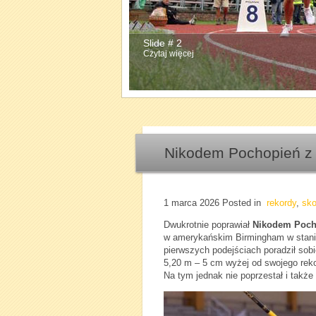
Slide # 2
Czytaj więcej
Nikodem Pochopień z 
1 marca 2026
Posted in
rekordy
,
sko
Dwukrotnie poprawiał
Nikodem Poch
w amerykańskim Birmingham w stanie
pierwszych podejściach poradził sobi
5,20 m – 5 cm wyżej od swojego reko
Na tym jednak nie poprzestał i także