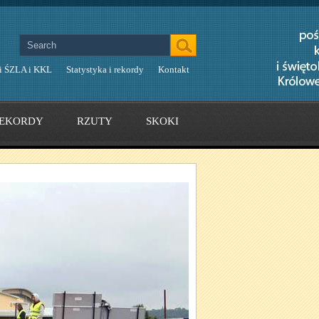
i ŚZLA i KKL
Statystyka i rekordy
Kontakt
EKORDY
RZUTY
SKOKI