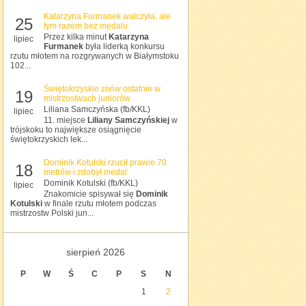
Katarzyna Furmanek walczyła, ale
25
tym razem bez medalu
Przez kilka minut
Katarzyna
lipiec
Furmanek
była liderką konkursu
rzutu młotem na rozgrywanych w Białymstoku
102...
Świętokrzyskie znów ostatnie w
19
mistrzostwach juniorów
Liliana Samczyńska (fb/KKL)
lipiec
11. miejsce
Liliany Samczyńskiej
w
trójskoku to największe osiągnięcie
świętokrzyskich lek...
Dominik Kotulski rzucił prawie 70
18
metrów i zdobył medal
Dominik Kotulski (fb/KKL)
lipiec
Znakomicie spisywał się
Dominik
Kotulski
w finale rzutu młotem podczas
mistrzostw Polski jun...
sierpień 2026
P
W
Ś
C
P
S
N
1
2