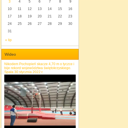
3
4
5
6
7
8
9
10
11
12
13
14
15
16
17
18
19
20
21
22
23
24
25
26
27
28
29
30
31
« lip
Wideo
Nikodem Pochopień skacze 4,70 m o tyczce i
bije rekord województwa świętokrzyskiego.
Spała 30 stycznia 2022 r.