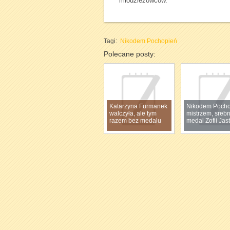
młodzieżowców.
Tagi:
Nikodem Pochopień
Polecane posty:
Katarzyna Furmanek
Nikodem Pocho
walczyła, ale tym
mistrzem, srebr
razem bez medalu
medal Zofii Jas