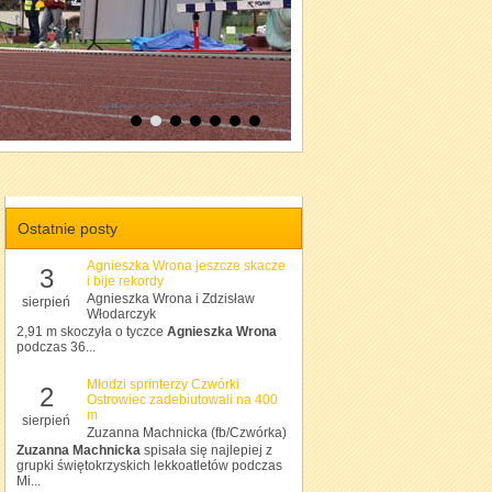
Ostatnie posty
Agnieszka Wrona jeszcze skacze
3
i bije rekordy
Agnieszka Wrona i Zdzisław
sierpień
Włodarczyk
2,91 m skoczyła o tyczce
Agnieszka Wrona
podczas 36...
Młodzi sprinterzy Czwórki
2
Ostrowiec zadebiutowali na 400
m
sierpień
Zuzanna Machnicka (fb/Czwórka)
Zuzanna Machnicka
spisała się najlepiej z
grupki świętokrzyskich lekkoatletów podczas
Mi...