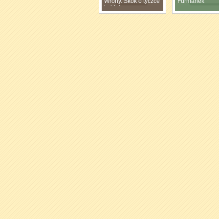
Wrony. Skok o tyczce
Furmanek
kobiet