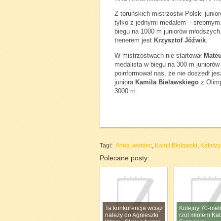
Z toruńskich mistrzostw Polski junio
tylko z jednymi medalem – srebrnym
biegu na 1000 m juniorów młodszych.
trenerem jest
Krzysztof Jóźwik
.
W mistrzostwach nie startował
Mate
medalista w biegu na 300 m junioró
poinformował nas, że nie doszedł jesz
juniora
Kamila Bielawskiego
z Olimp
3000 m.
Tagi:
Anna Iwaniec
,
Kamil Bielawski
,
Katarzy
Polecane posty:
Ta konkurencja wciąż
Kolejny 70-met
należy do Agnieszki
rzut młotem Ka