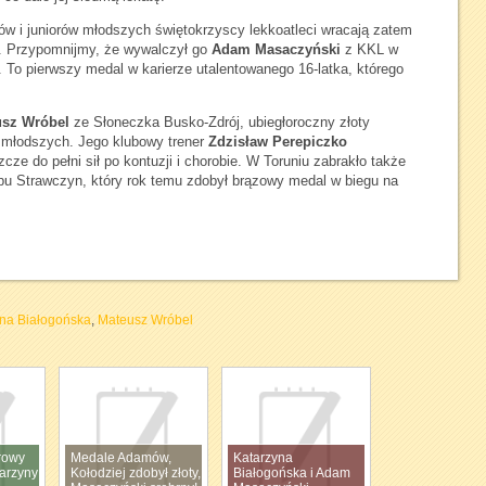
rów i juniorów młodszych świętokrzyscy lekkoatleci wracają zatem
. Przypomnijmy, że wywalczył go
Adam Masaczyński
z KKL w
 To pierwszy medal w karierze utalentowanego 16-latka, którego
usz Wróbel
ze Słoneczka Busko-Zdrój, ubiegłoroczny złoty
w młodszych. Jego klubowy trener
Zdzisław Perepiczko
cze do pełni sił po kontuzji i chorobie. W Toruniu zabrakło także
u Strawczyn, który rok temu zdobył brązowy medal w biegu na
na Białogońska
,
Mateusz Wróbel
rowy
Medale Adamów,
Katarzyna
tarzyny
Kołodziej zdobył złoty,
Białogońska i Adam