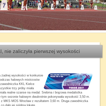
1
2
3
4
5
6
7
, nie zaliczyła pierwszej wysokości
a żadnej wysokości w konkursie
podczas halowych mistrzostw
ia zawodniczka KKL Kielce
szystkie trzy próby miała
iała realne szanse na medal. Srebrna i brązowa medalistka
w tym sezonie halowym dwukrotnie pokonywała wysokość 3,50 m.
z MKS MOS Wrocław z rezultatem 3,60 m. Druga zawodniczka
co dało jej siódmą lokatę.