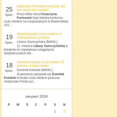
Katarzyna Furmanek walczyła, ale
25
tym razem bez medalu
Przez kilka minut
Katarzyna
lipiec
Furmanek
była liderką konkursu
rzutu młotem na rozgrywanych w Białymstoku
102...
Świętokrzyskie znów ostatnie w
19
mistrzostwach juniorów
Liliana Samczyńska (fb/KKL)
lipiec
11. miejsce
Liliany Samczyńskiej
w
trójskoku to największe osiągnięcie
świętokrzyskich lek...
Dominik Kotulski rzucił prawie 70
18
metrów i zdobył medal
Dominik Kotulski (fb/KKL)
lipiec
Znakomicie spisywał się
Dominik
Kotulski
w finale rzutu młotem podczas
mistrzostw Polski jun...
sierpień 2026
P
W
Ś
C
P
S
N
1
2