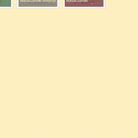
Masaczyński srebrny!
Masaczyński
wicemistrzami Polski