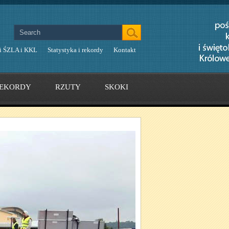
i ŚZLA i KKL
Statystyka i rekordy
Kontakt
EKORDY
RZUTY
SKOKI