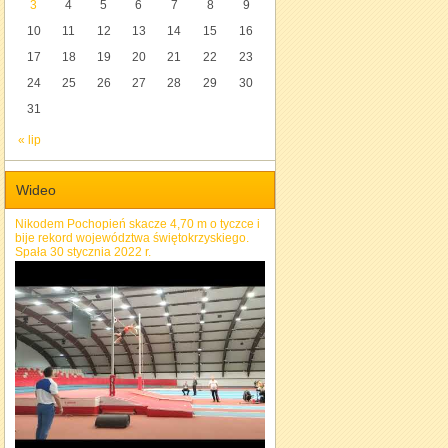
3
4
5
6
7
8
9
10
11
12
13
14
15
16
17
18
19
20
21
22
23
24
25
26
27
28
29
30
31
« lip
Wideo
Nikodem Pochopień skacze 4,70 m o tyczce i
bije rekord województwa świętokrzyskiego.
Spała 30 stycznia 2022 r.