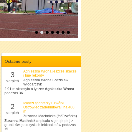
Ostatnie posty
Agnieszka Wrona jeszcze skacze
3
i bije rekordy
Agnieszka Wrona i Zdzisław
sierpień
Włodarczyk
2,91 m skoczyła o tyczce
Agnieszka Wrona
podczas 36...
Młodzi sprinterzy Czwórki
2
Ostrowiec zadebiutowali na 400
m
sierpień
Zuzanna Machnicka (fb/Czwórka)
Zuzanna Machnicka
spisała się najlepiej z
grupki świętokrzyskich lekkoatletów podczas
Mi...