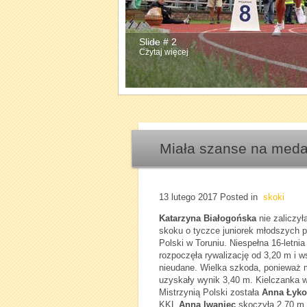
Slide # 2
Czytaj więcej
Miała szanse na medal
13 lutego 2017
Posted in
skoki
Katarzyna Białogońska
nie zaliczył
skoku o tyczce juniorek młodszych 
Polski w Toruniu. Niespełna 16-letn
rozpoczęła rywalizację od 3,20 m i w
nieudane. Wielka szkoda, ponieważ m
uzyskały wynik 3,40 m. Kielczanka 
Mistrzynią Polski została
Anna Łyko
KKL
Anna Iwaniec
skoczyła 2,70 m, 