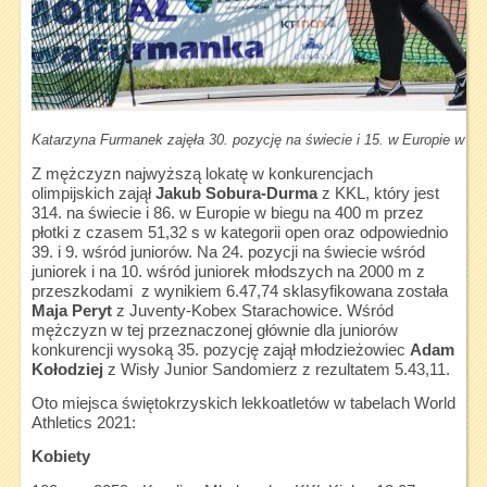
Katarzyna Furmanek zajęła 30. pozycję na świecie i 15. w Europie w rz
Z mężczyzn najwyższą lokatę w konkurencjach
olimpijskich zajął
Jakub Sobura-Durma
z KKL, który jest
314. na świecie i 86. w Europie w biegu na 400 m przez
płotki z czasem 51,32 s w kategorii open oraz odpowiednio
39. i 9. wśród juniorów. Na 24. pozycji na świecie wśród
juniorek i na 10. wśród juniorek młodszych na 2000 m z
przeszkodami z wynikiem 6.47,74 sklasyfikowana została
Maja Peryt
z Juventy-Kobex Starachowice. Wśród
mężczyzn w tej przeznaczonej głównie dla juniorów
konkurencji wysoką 35. pozycję zajął młodzieżowiec
Adam
Kołodziej
z Wisły Junior Sandomierz z rezultatem 5.43,11.
Oto miejsca świętokrzyskich lekkoatletów w tabelach World
Athletics 2021:
Kobiety