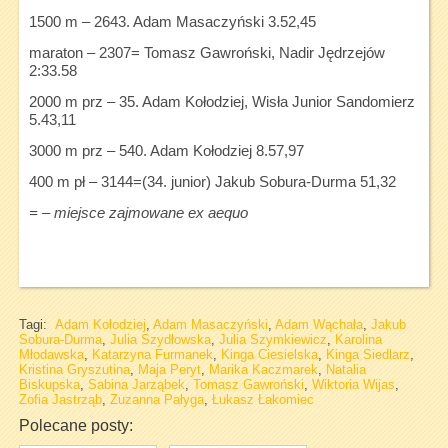
1500 m – 2643. Adam Masaczyński 3.52,45
maraton – 2307= Tomasz Gawroński, Nadir Jędrzejów
2:33.58
2000 m prz – 35. Adam Kołodziej, Wisła Junior Sandomierz
5.43,11
3000 m prz – 540. Adam Kołodziej 8.57,97
400 m pł – 3144=(34. junior) Jakub Sobura-Durma 51,32
= – miejsce zajmowane ex aequo
Tagi:
Adam Kołodziej
,
Adam Masaczyński
,
Adam Wąchała
,
Jakub
Sobura-Durma
,
Julia Szydłowska
,
Julia Szymkiewicz
,
Karolina
Młodawska
,
Katarzyna Furmanek
,
Kinga Ciesielska
,
Kinga Siedlarz
,
Kristina Gryszutina
,
Maja Peryt
,
Marika Kaczmarek
,
Natalia
Biskupska
,
Sabina Jarząbek
,
Tomasz Gawroński
,
Wiktoria Wijas
,
Zofia Jastrząb
,
Zuzanna Pałyga
,
Łukasz Łakomiec
Polecane posty: