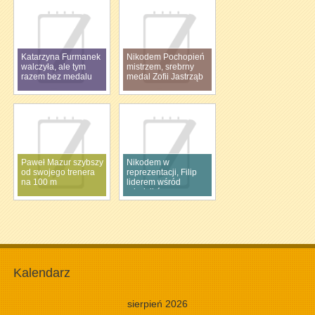
Katarzyna Furmanek
Nikodem Pochopień
walczyła, ale tym
mistrzem, srebrny
razem bez medalu
medal Zofii Jastrząb
Paweł Mazur szybszy
Nikodem w
od swojego trenera
reprezentacji, Filip
na 100 m
liderem wśród
młodzików
Kalendarz
sierpień 2026