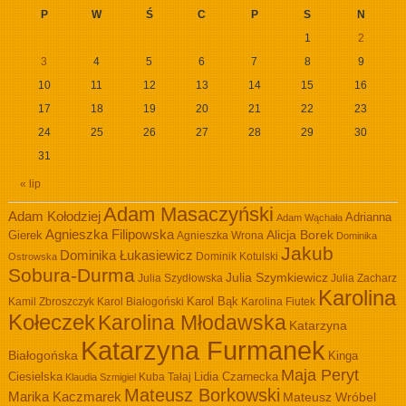
P
W
Ś
C
P
S
N
1
2
3
4
5
6
7
8
9
10
11
12
13
14
15
16
17
18
19
20
21
22
23
24
25
26
27
28
29
30
31
« lip
Adam Masaczyński
Adam Kołodziej
Adrianna
Adam Wąchała
Agnieszka Filipowska
Alicja Borek
Gierek
Agnieszka Wrona
Dominika
Jakub
Dominika Łukasiewicz
Dominik Kotulski
Ostrowska
Sobura-Durma
Julia Szymkiewicz
Julia Szydłowska
Julia Zacharz
Karolina
Kamil Zbroszczyk
Karol Białogoński
Karol Bąk
Karolina Fiutek
Kołeczek
Karolina Młodawska
Katarzyna
Katarzyna Furmanek
Białogońska
Kinga
Maja Peryt
Ciesielska
Lidia Czarnecka
Kuba Tałaj
Klaudia Szmigiel
Mateusz Borkowski
Marika Kaczmarek
Mateusz Wróbel