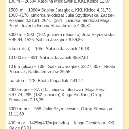
100 m – 2059= Karolina Młodawska, KKL Kielce 12,07
1500 m – 1888= Sabina Jarząbek, KKL Kielce 4.31,73,
1908=(178. juniorka młodsza) Julia Szydłowska, Żaczek
Połaniec 4.31,81, 2641=(334= juniorka młodsza) Maja
Peryt, Juventa-Kobex Starachowice 4.35,81
3000 m – 900=(162. juniorka młodsza) Julia Szydłowska
9.45,64, 1526. Sabina Jarząbek 9.59,86
5 km (ulica) – 105= Sabina Jarząbek 16.18
10 000 m – 851. Sabina Jarząbek 35.32,61
10 km (ulica) – 198= Sabina Jarząbek 33,27, 807= Beata
Popadiak, Nadir Jędrzejów 35.55
maraton – 478. Beata Piopadiak 2:41.17
2000 m prz – 87. (10. juniorka młodsza) Maja Peryt
6.47,74, 299. (182. juniorka) Kinga Siedlarz, Olimp
Strawczyn 7.15,35
3000 m prz – 959. Julia Szymkiewicz, Olimp Strawczyn
11.11,69
400 m pł – 1429=(432= juniorka) – Kinga Ciesielska, KKL
Kielce 63,31