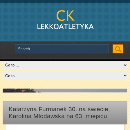
Slide # 2
Czytaj więcej
Katarzyna Furmanek 30. na świecie,
Karolina Młodawska na 63. miejscu