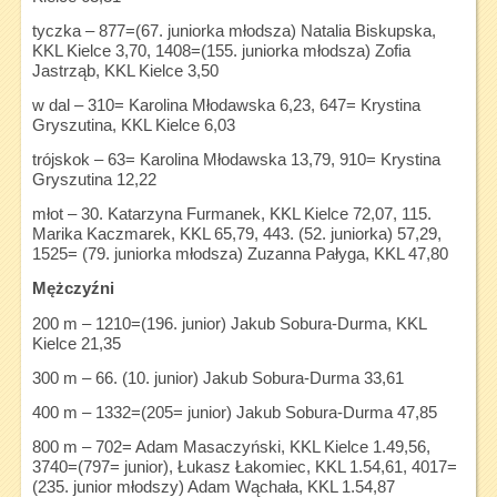
tyczka – 877=(67. juniorka młodsza) Natalia Biskupska,
KKL Kielce 3,70, 1408=(155. juniorka młodsza) Zofia
Jastrząb, KKL Kielce 3,50
w dal – 310= Karolina Młodawska 6,23, 647= Krystina
Gryszutina, KKL Kielce 6,03
trójskok – 63= Karolina Młodawska 13,79, 910= Krystina
Gryszutina 12,22
młot – 30. Katarzyna Furmanek, KKL Kielce 72,07, 115.
Marika Kaczmarek, KKL 65,79, 443. (52. juniorka) 57,29,
1525= (79. juniorka młodsza) Zuzanna Pałyga, KKL 47,80
Mężczyźni
200 m – 1210=(196. junior) Jakub Sobura-Durma, KKL
Kielce 21,35
300 m – 66. (10. junior) Jakub Sobura-Durma 33,61
400 m – 1332=(205= junior) Jakub Sobura-Durma 47,85
800 m – 702= Adam Masaczyński, KKL Kielce 1.49,56,
3740=(797= junior), Łukasz Łakomiec, KKL 1.54,61, 4017=
(235. junior młodszy) Adam Wąchała, KKL 1.54,87