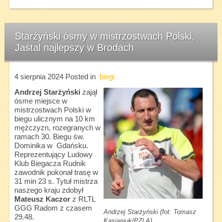
Starżyński ósmy w mistrzostwach Polski,
Jaśtal najlepszy w Brodach
4 sierpnia 2024
Posted in
biegi
Andrzej Starżyński
zajął
ósme miejsce w
mistrzostwach Polski w
biegu ulicznym na 10 km
mężczyzn, rozegranych w
ramach 30. Biegu św.
Dominika w Gdańsku.
Reprezentujący Ludowy
Klub Biegacza Rudnik
zawodnik pokonał trasę w
31 min 23 s. Tytuł mistrza
naszego kraju zdobył
Mateusz Kaczor
z RLTL
GGG Radom z czasem
Andrzej Starżyński (fot. Tomasz
29.48.
Kasjaniuk/PZLA)