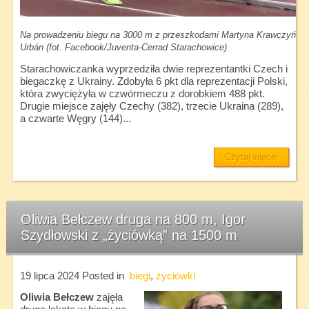
Na prowadzeniu biegu na 3000 m z przeszkodami Martyna Krawczyńska,
Urbán (fot. Facebook/Juventa-Cerrad Starachowice)
Starachowiczanka wyprzedziła dwie reprezentantki Czech i
biegaczkę z Ukrainy. Zdobyła 6 pkt dla reprezentacji Polski,
która zwyciężyła w czwórmeczu z dorobkiem 488 pkt.
Drugie miejsce zajęły Czechy (382), trzecie Ukraina (289),
a czwarte Węgry (144)...
Czytaj więcej
Oliwia Bełczew druga na 800 m, Igor
Szydłowski z „życiówką” na 1500 m
19 lipca 2024
Posted in
biegi
,
życiówki
Oliwia Bełczew
zajęła