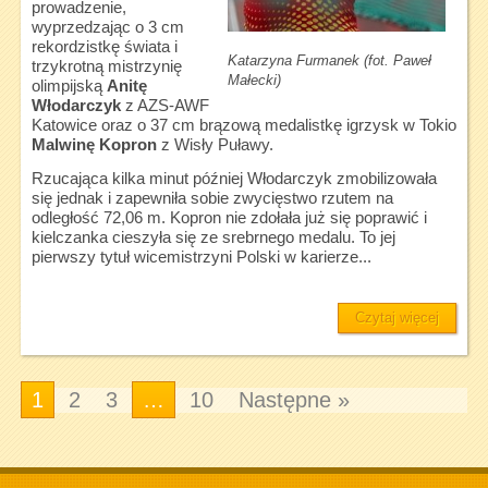
prowadzenie,
wyprzedzając o 3 cm
rekordzistkę świata i
Katarzyna Furmanek (fot. Paweł
trzykrotną mistrzynię
Małecki)
olimpijską
Anitę
Włodarczyk
z AZS-AWF
Katowice oraz o 37 cm brązową medalistkę igrzysk w Tokio
Malwinę Kopron
z Wisły Puławy.
Rzucająca kilka minut później Włodarczyk zmobilizowała
się jednak i zapewniła sobie zwycięstwo rzutem na
odległość 72,06 m. Kopron nie zdołała już się poprawić i
kielczanka cieszyła się ze srebrnego medalu. To jej
pierwszy tytuł wicemistrzyni Polski w karierze...
Czytaj więcej
1
2
3
…
10
Następne »