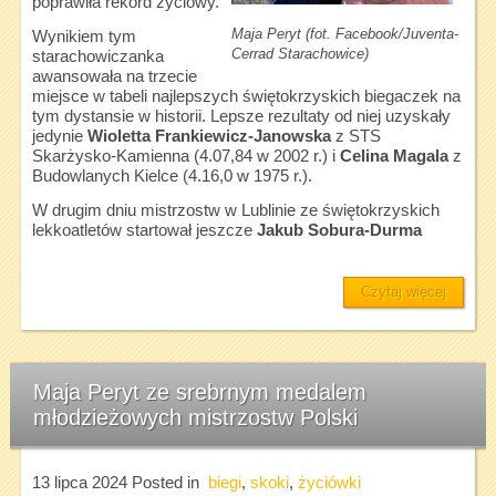
poprawiła rekord życiowy.
Maja Peryt (fot. Facebook/Juventa-
Wynikiem tym
Cerrad Starachowice)
starachowiczanka
awansowała na trzecie
miejsce w tabeli najlepszych świętokrzyskich biegaczek na
tym dystansie w historii. Lepsze rezultaty od niej uzyskały
jedynie
Wioletta Frankiewicz-Janowska
z STS
Skarżysko-Kamienna (4.07,84 w 2002 r.) i
Celina Magala
z
Budowlanych Kielce (4.16,0 w 1975 r.).
W drugim dniu mistrzostw w Lublinie ze świętokrzyskich
lekkoatletów startował jeszcze
Jakub Sobura-Durma
Czytaj więcej
Maja Peryt ze srebrnym medalem
młodzieżowych mistrzostw Polski
13 lipca 2024
Posted in
biegi
,
skoki
,
życiówki