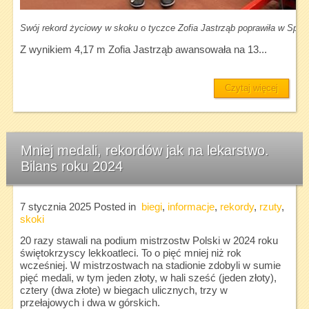
Swój rekord życiowy w skoku o tyczce Zofia Jastrząb poprawiła w Spal
Z wynikiem 4,17 m Zofia Jastrząb awansowała na 13...
Czytaj więcej
Mniej medali, rekordów jak na lekarstwo.
Bilans roku 2024
7 stycznia 2025
Posted in
biegi
,
informacje
,
rekordy
,
rzuty
,
skoki
20 razy stawali na podium mistrzostw Polski w 2024 roku
świętokrzyscy lekkoatleci. To o pięć mniej niż rok
wcześniej. W mistrzostwach na stadionie zdobyli w sumie
pięć medali, w tym jeden złoty, w hali sześć (jeden złoty),
cztery (dwa złote) w biegach ulicznych, trzy w
przełajowych i dwa w górskich.