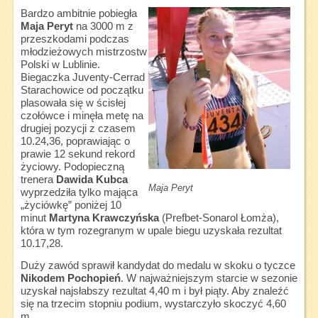
Bardzo ambitnie pobiegła
Maja Peryt
na 3000 m z
przeszkodami podczas
młodzieżowych mistrzostw
Polski w Lublinie.
Biegaczka Juventy-Cerrad
Starachowice od początku
plasowała się w ścisłej
czołówce i minęła metę na
drugiej pozycji z czasem
10.24,36, poprawiając o
prawie 12 sekund rekord
życiowy. Podopieczną
trenera
Dawida Kubca
Maja Peryt
wyprzedziła tylko mająca
„życiówkę” poniżej 10
minut
Martyna Krawczyńska
(Prefbet-Sonarol Łomża),
która w tym rozegranym w upale biegu uzyskała rezultat
10.17,28.
Duży zawód sprawił kandydat do medalu w skoku o tyczce
Nikodem Pochopień
. W najważniejszym starcie w sezonie
uzyskał najsłabszy rezultat 4,40 m i był piąty. Aby znaleźć
się na trzecim stopniu podium, wystarczyło skoczyć 4,60
m...