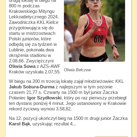
drugą lokatę w biegu na
800 m podczas
Krakowskiego Mityngu
Lekkoatletycznego 2024.
Zawodniczka KKL Kielce
przygotowująca się do
startu w mistrzostwach
Polski juniorów, które
odbędą się za tydzień w
Lublinie, pokonała dwa
okrążenia stadionu w
2.08,66. Zwyciężczyni
Oliwia Sowa
z AZS-AWF
Oliwia Bełczew
Kraków uzyskała 2.07,55.
W biegu na 200 m trzecią lokatę zajął młodzieżowiec KKL
Jakub Sobura-Durma
z najlepszym w tym sezonie
czasem 21,77 s. Czwarty na 1500 m był junior Żaczka
Połaniec
Igor Szydłowski
, który po raz pierwszy przebiegł
ten dystans poniżej 4 minut. Jego ustanowiony w Krakowie
rekord życiowy wynosi 3.58,82.
Na 12. pozycji ukończył bieg na 1500 m drugi junior Żaczka
Karol Bąk
, uzyskując rezultat 4...