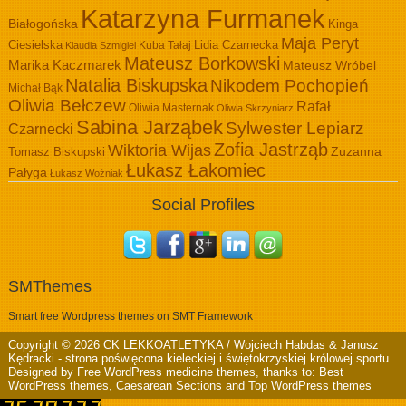
Katarzyna Furmanek
Białogońska
Kinga
Maja Peryt
Ciesielska
Lidia Czarnecka
Kuba Tałaj
Klaudia Szmigiel
Mateusz Borkowski
Marika Kaczmarek
Mateusz Wróbel
Natalia Biskupska
Nikodem Pochopień
Michał Bąk
Oliwia Bełczew
Rafał
Oliwia Masternak
Oliwia Skrzyniarz
Sabina Jarząbek
Sylwester Lepiarz
Czarnecki
Zofia Jastrząb
Wiktoria Wijas
Zuzanna
Tomasz Biskupski
Łukasz Łakomiec
Pałyga
Łukasz Woźniak
Social Profiles
SMThemes
Smart free Wordpress themes on SMT Framework
Copyright © 2026
CK LEKKOATLETYKA / Wojciech Habdas & Janusz
Kędracki
- strona poświęcona kieleckiej i świętokrzyskiej królowej sportu
Designed by
Free WordPress medicine themes
, thanks to:
Best
WordPress themes
,
Caesarean Sections
and
Top WordPress themes