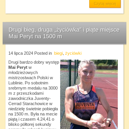
Czytaj więcej
Drugi bieg, druga „życiówka” i piąte miejsce
Mai Peryt na 1500 m
14 lipca 2024
Posted in
biegi
,
życiówki
Drugi bardzo dobry występ
Mai Peryt
w
młodzieżowych
mistrzostwach Polski w
Lublinie. Po sobotnim
srebrnym medalu na 3000
m z przeszkodami
zawodniczka Juventy-
Cerrad Starachowice w
niedzielę świetnie pobiegła
na 1500 m. Była na mecie
piątą i czasem 4.24,41 o
blisko półtorej sekundy