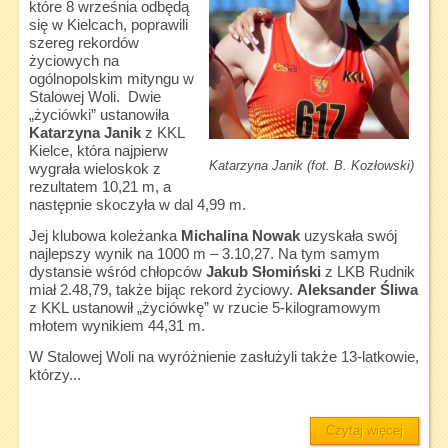
które 8 września odbędą
się w Kielcach, poprawili
szereg rekordów
życiowych na
ogólnopolskim mityngu w
Stalowej Woli. Dwie
„życiówki” ustanowiła
Katarzyna Janik
z KKL
Kielce, która najpierw
Katarzyna Janik (fot. B. Kozłowski)
wygrała wieloskok z
rezultatem 10,21 m, a
następnie skoczyła w dal 4,99 m.
Jej klubowa koleżanka
Michalina Nowak
uzyskała swój
najlepszy wynik na 1000 m – 3.10,27. Na tym samym
dystansie wśród chłopców
Jakub Słomiński
z LKB Rudnik
miał 2.48,79, także bijąc rekord życiowy.
Aleksander Śliwa
z KKL ustanowił „życiówkę” w rzucie 5-kilogramowym
młotem wynikiem 44,31 m.
W Stalowej Woli na wyróżnienie zasłużyli także 13-latkowie,
którzy...
Czytaj więcej