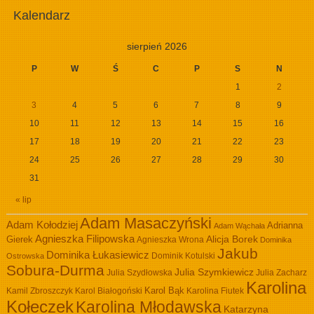
Kalendarz
sierpień 2026
P
W
Ś
C
P
S
N
1
2
3
4
5
6
7
8
9
10
11
12
13
14
15
16
17
18
19
20
21
22
23
24
25
26
27
28
29
30
31
« lip
Adam Masaczyński
Adam Kołodziej
Adrianna
Adam Wąchała
Agnieszka Filipowska
Alicja Borek
Gierek
Agnieszka Wrona
Dominika
Jakub
Dominika Łukasiewicz
Dominik Kotulski
Ostrowska
Sobura-Durma
Julia Szymkiewicz
Julia Szydłowska
Julia Zacharz
Karolina
Kamil Zbroszczyk
Karol Białogoński
Karol Bąk
Karolina Fiutek
Kołeczek
Karolina Młodawska
Katarzyna