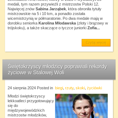
medali, tym razem przywieźli z mistrzostw Polski 12.
Najwięcej znów
Sabina Jarząbek
, która obroniła tytuły
mistrzowskie na 5 i 10 km, a ponadto została
wicemistrzynią w półmaratonie. Po dwa medale mają w
dorobku seniorka
Karolina Młodawska
(złoty i brązowy w
trójskoku), a także skaczące o tyczce juniorki
Zofia...
Czytaj więcej
Świętokrzyscy młodzicy poprawiali rekordy
życiowe w Stalowej Woli
24 sierpnia 2024
Posted in
biegi
,
rzuty
,
skoki
,
życiówki
Młodzi świętokrzyscy
lekkoatleci przygotowujący
się do
międzywojewódzkich
mistrzostw młodzików,