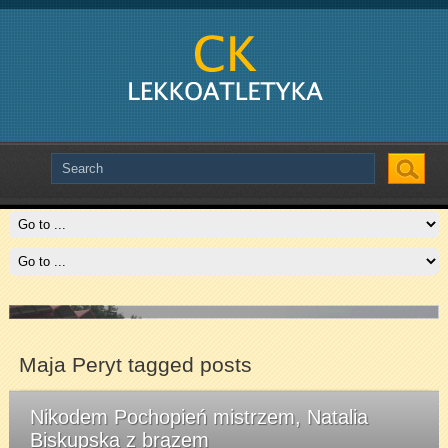
Slide # 2
Slide # 3
Czytaj więcej
Czytaj więcej
Maja Peryt tagged posts
Nikodem Pochopień mistrzem, Natalia
Biskupska z brązem