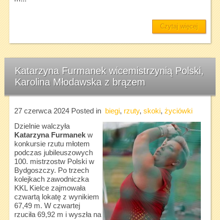
Czytaj więcej
Katarzyna Furmanek wicemistrzynią Polski,
Karolina Młodawska z brązem
27 czerwca 2024
Posted in
biegi
,
rzuty
,
skoki
,
życiówki
Dzielnie walczyła
Katarzyna Furmanek
w
konkursie rzutu młotem
podczas jubileuszowych
100. mistrzostw Polski w
Bydgoszczy. Po trzech
kolejkach zawodniczka
KKL Kielce zajmowała
czwartą lokatę z wynikiem
67,49 m. W czwartej
rzuciła 69,92 m i wyszła na