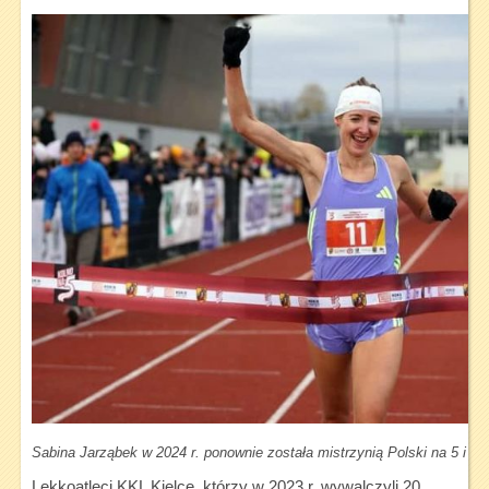
Sabina Jarząbek w 2024 r. ponownie została mistrzynią Polski na 5 i 10
Lekkoatleci KKL Kielce, którzy w 2023 r. wywalczyli 20