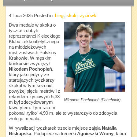
4 lipca 2025
Posted in
biegi
,
skoki
,
życiówki
Dwa medale w skoku o
tyczce zdobyli
reprezentanci Kieleckiego
Klubu Lekkoatletycznego
na młodzieżowych
mistrzostwach Polski w
Krakowie. W męskim
konkursie zwyciężył
Nikodem Pochopień
,
który jako jedyny ze
startujących tyczkarzy
skakał w tym sezonie
powyżej pięciu metrów i z
rekordem życiowym 5,33
Nikodem Pochopień (Facebook)
m był zdecydowanym
faworytem. Tym razem
pokonał „tylko” 4,90 m, ale to wystarczyło do zdobycia
złotego medalu.
W rywalizacji tyczkarek trzecie miejsce zajęła
Natalia
Biskupska
. Podopieczna trenerki
Agnieszki Wrony
, która