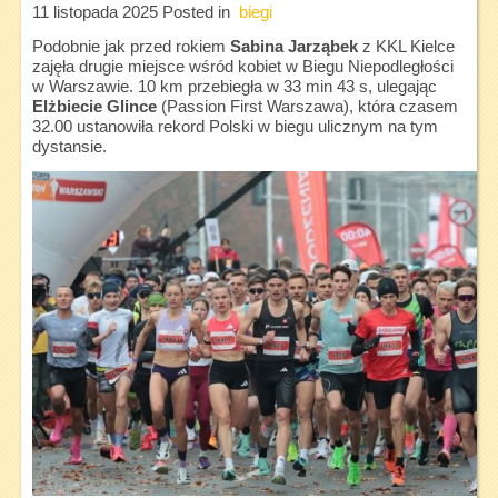
11 listopada 2025
Posted in
biegi
Podobnie jak przed rokiem
Sabina Jarząbek
z KKL Kielce
zajęła drugie miejsce wśród kobiet w Biegu Niepodległości
w Warszawie. 10 km przebiegła w 33 min 43 s, ulegając
Elżbiecie Glince
(Passion First Warszawa), która czasem
32.00 ustanowiła rekord Polski w biegu ulicznym na tym
dystansie.