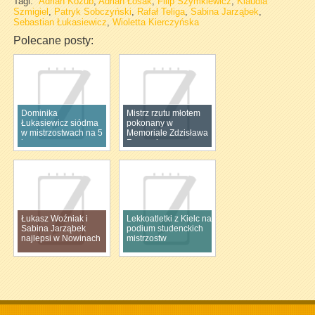
Tagi:
Adrian Kozub
,
Adrian Łosak
,
Filip Szymkiewicz
,
Klaudia
Szmigiel
,
Patryk Sobczyński
,
Rafał Teliga
,
Sabina Jarząbek
,
Sebastian Łukasiewicz
,
Wioletta Kierczyńska
Polecane posty:
Dominika
Mistrz rzutu młotem
Łukasiewicz siódma
pokonany w
w mistrzostwach na 5
Memoriale Zdzisława
km
Furmanka
Łukasz Woźniak i
Lekkoatletki z Kielc na
Sabina Jarząbek
podium studenckich
najlepsi w Nowinach
mistrzostw