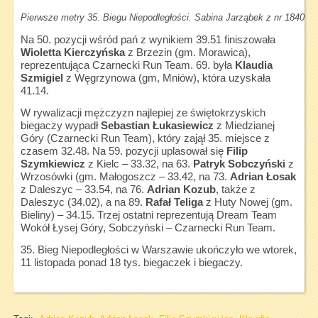
Pierwsze metry 35. Biegu Niepodległości. Sabina Jarząbek z nr 18403 
Na 50. pozycji wśród pań z wynikiem 39.51 finiszowała
Wioletta Kierczyńska
z Brzezin (gm. Morawica),
reprezentująca Czarnecki Run Team. 69. była
Klaudia
Szmigiel
z Węgrzynowa (gm, Mniów), która uzyskała
41.14.
W rywalizacji mężczyzn najlepiej ze świętokrzyskich
biegaczy wypadł
Sebastian Łukasiewicz
z Miedzianej
Góry (Czarnecki Run Team), który zajął 35. miejsce z
czasem 32.48. Na 59. pozycji uplasował się
Filip
Szymkiewicz
z Kielc – 33.32, na 63.
Patryk Sobczyński
z
Wrzosówki (gm. Małogoszcz – 33.42, na 73.
Adrian Łosak
z Daleszyc – 33.54, na 76.
Adrian Kozub
, także z
Daleszyc (34.02), a na 89.
Rafał Teliga
z Huty Nowej (gm.
Bieliny) – 34.15. Trzej ostatni reprezentują Dream Team
Wokół Łysej Góry, Sobczyński – Czarnecki Run Team.
35. Bieg Niepodległości w Warszawie ukończyło we wtorek,
11 listopada ponad 18 tys. biegaczek i biegaczy.