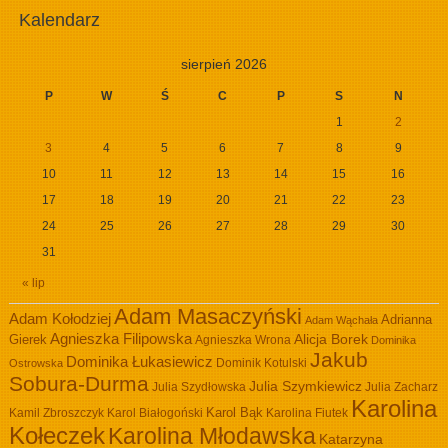
Kalendarz
sierpień 2026
P
W
Ś
C
P
S
N
1
2
3
4
5
6
7
8
9
10
11
12
13
14
15
16
17
18
19
20
21
22
23
24
25
26
27
28
29
30
31
« lip
Adam Masaczyński
Adam Kołodziej
Adrianna
Adam Wąchała
Agnieszka Filipowska
Alicja Borek
Gierek
Agnieszka Wrona
Dominika
Jakub
Dominika Łukasiewicz
Dominik Kotulski
Ostrowska
Sobura-Durma
Julia Szymkiewicz
Julia Szydłowska
Julia Zacharz
Karolina
Kamil Zbroszczyk
Karol Białogoński
Karol Bąk
Karolina Fiutek
Kołeczek
Karolina Młodawska
Katarzyna