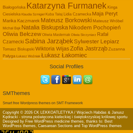
Katarzyna Furmanek
Białogońska
Kinga
Maja Peryt
Ciesielska
Lidia Czarnecka
Kuba Tałaj
Klaudia Szmigiel
Mateusz Borkowski
Marika Kaczmarek
Mateusz Wróbel
Natalia Biskupska
Nikodem Pochopień
Michał Bąk
Oliwia Bełczew
Rafał
Oliwia Masternak
Oliwia Skrzyniarz
Sabina Jarząbek
Sylwester Lepiarz
Czarnecki
Zofia Jastrząb
Wiktoria Wijas
Zuzanna
Tomasz Biskupski
Łukasz Łakomiec
Pałyga
Łukasz Woźniak
Social Profiles
SMThemes
Smart free Wordpress themes on SMT Framework
Copyright © 2026
CK LEKKOATLETYKA / Wojciech Habdas & Janusz
Kędracki
- strona poświęcona kieleckiej i świętokrzyskiej królowej sportu
Designed by
Free WordPress medicine themes
, thanks to:
Best
WordPress themes
,
Caesarean Sections
and
Top WordPress themes