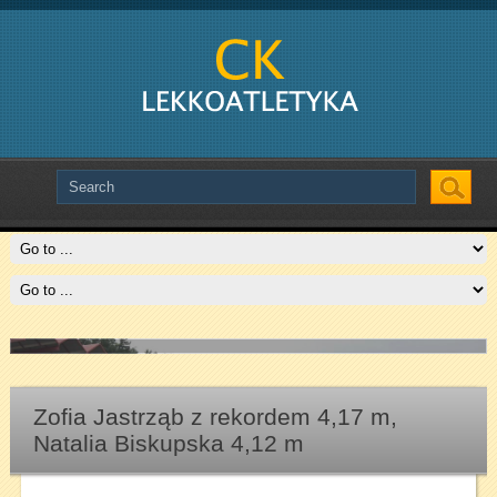
Slide # 2
Czytaj więcej
Zofia Jastrząb z rekordem 4,17 m,
Natalia Biskupska 4,12 m