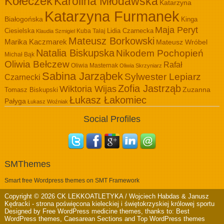
Kołeczek
Karolina Młodawska
Katarzyna
Katarzyna Furmanek
Białogońska
Kinga
Maja Peryt
Ciesielska
Lidia Czarnecka
Kuba Tałaj
Klaudia Szmigiel
Mateusz Borkowski
Marika Kaczmarek
Mateusz Wróbel
Natalia Biskupska
Nikodem Pochopień
Michał Bąk
Oliwia Bełczew
Rafał
Oliwia Masternak
Oliwia Skrzyniarz
Sabina Jarząbek
Sylwester Lepiarz
Czarnecki
Zofia Jastrząb
Wiktoria Wijas
Zuzanna
Tomasz Biskupski
Łukasz Łakomiec
Pałyga
Łukasz Woźniak
Social Profiles
SMThemes
Smart free Wordpress themes on SMT Framework
Copyright © 2026
CK LEKKOATLETYKA / Wojciech Habdas & Janusz
Kędracki
- strona poświęcona kieleckiej i świętokrzyskiej królowej sportu
Designed by
Free WordPress medicine themes
, thanks to:
Best
WordPress themes
,
Caesarean Sections
and
Top WordPress themes