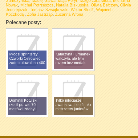
Samczyńska
,
Maciej Salwa
,
Maja Peryt
,
Małgorzata Miśta
,
Michalina
Nowak
,
Michał Potrzeszcz
,
Natalia Biskupska
,
Oliwia Bełczew
,
Oliwia
Jędrzejczak
,
Tomasz Szwajkowski
,
Wiktor Śledź
,
Wojciech
Koczkodaj
,
Zofia Jastrząb
,
Zuzanna Wrona
Polecane posty:
Młodzi sprinterzy
Katarzyna Furmanek
Czwórki Ostrowiec
walczyła, ale tym
zadebiutowali na 400
razem bez medalu
m
Dominik Kotulski
Tylko młociarze
rzucił prawie 70
awansowali do finału
metrów i zdobył
mistrzostw juniorów
medal