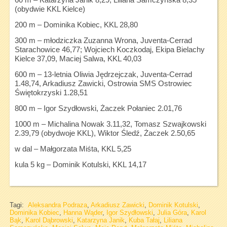
(obydwie KKL Kielce)
200 m – Dominika Kobiec, KKL 28,80
300 m – młodziczka Zuzanna Wrona, Juventa-Cerrad
Starachowice 46,77; Wojciech Koczkodaj, Ekipa Bielachy
Kielce 37,09, Maciej Salwa, KKL 40,03
600 m – 13-letnia Oliwia Jędrzejczak, Juventa-Cerrad
1.48,74, Arkadiusz Zawicki, Ostrowia SMS Ostrowiec
Świętokrzyski 1.28,51
800 m – Igor Szydłowski, Żaczek Połaniec 2.01,76
1000 m – Michalina Nowak 3.11,32, Tomasz Szwajkowski
2.39,79 (obydwoje KKL), Wiktor Śledź, Żaczek 2.50,65
w dal – Małgorzata Miśta, KKL 5,25
kula 5 kg – Dominik Kotulski, KKL 14,17
Tagi:
Aleksandra Podraza
,
Arkadiusz Zawicki
,
Dominik Kotulski
,
Dominika Kobiec
,
Hanna Wąder
,
Igor Szydłowski
,
Julia Góra
,
Karol
Bąk
,
Karol Dąbrowski
,
Katarzyna Janik
,
Kuba Tałaj
,
Liliana