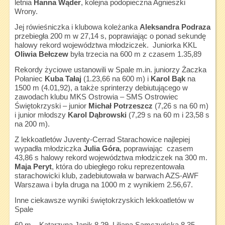
letnia
Hanna Wąder
, kolejna podopieczna Agnieszki
Wrony.
Jej rówieśniczka i klubowa koleżanka
Aleksandra Podraza
przebiegła 200 m w 27,14 s, poprawiając o ponad sekundę
halowy rekord województwa młodziczek. Juniorka KKL
Oliwia Bełczew
była trzecia na 600 m z czasem 1.35,89
Rekordy życiowe ustanowili w Spale m.in. juniorzy Żaczka
Połaniec
Kuba Tałaj
(1.23,66 na 600 m) i
Karol Bąk
na
1500 m (4.01,92), a także sprinterzy debiutującego w
zawodach klubu MKS Ostrowia – SMS Ostrowiec
Świętokrzyski – junior
Michał Potrzeszcz
(7,26 s na 60 m)
i junior młodszy
Karol Dąbrowski
(7,29 s na 60 m i 23,58 s
na 200 m).
Z lekkoatletów Juventy-Cerrad Starachowice najlepiej
wypadła młodziczka
Julia Góra
, poprawiając czasem
43,86 s halowy rekord województwa młodziczek na 300 m.
Maja Peryt
, która do ubiegłego roku reprezentowała
starachowicki klub, zadebiutowała w barwach AZS-AWF
Warszawa i była druga na 1000 m z wynikiem 2.56,67.
Inne ciekawsze wyniki świętokrzyskich lekkoatletów w
Spale
60 m – Katarzyna Janik 8,29, Liliana Samczyńska 8,35