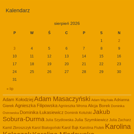
Kalendarz
sierpień 2026
P
W
Ś
C
P
S
N
1
2
3
4
5
6
7
8
9
10
11
12
13
14
15
16
17
18
19
20
21
22
23
24
25
26
27
28
29
30
31
« lip
Adam Masaczyński
Adam Kołodziej
Adrianna
Adam Wąchała
Agnieszka Filipowska
Alicja Borek
Gierek
Agnieszka Wrona
Dominika
Jakub
Dominika Łukasiewicz
Dominik Kotulski
Ostrowska
Sobura-Durma
Julia Szymkiewicz
Julia Szydłowska
Julia Zacharz
Karolina
Kamil Zbroszczyk
Karol Białogoński
Karol Bąk
Karolina Fiutek