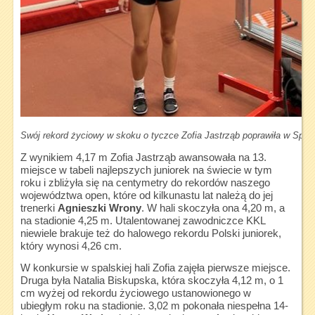
Swój rekord życiowy w skoku o tyczce Zofia Jastrząb poprawiła w Spal
Z wynikiem 4,17 m Zofia Jastrząb awansowała na 13.
miejsce w tabeli najlepszych juniorek na świecie w tym
roku i zbliżyła się na centymetry do rekordów naszego
województwa open, które od kilkunastu lat należą do jej
trenerki
Agnieszki Wrony
. W hali skoczyła ona 4,20 m, a
na stadionie 4,25 m. Utalentowanej zawodniczce KKL
niewiele brakuje też do halowego rekordu Polski juniorek,
który wynosi 4,26 cm.
W konkursie w spalskiej hali Zofia zajęła pierwsze miejsce.
Druga była Natalia Biskupska, która skoczyła 4,12 m, o 1
cm wyżej od rekordu życiowego ustanowionego w
ubiegłym roku na stadionie. 3,02 m pokonała niespełna 14-