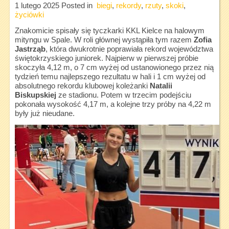
1 lutego 2025
Posted in
biegi
,
rekordy
,
rzuty
,
skoki
,
życiówki
Znakomicie spisały się tyczkarki KKL Kielce na halowym
mityngu w Spale. W roli głównej wystąpiła tym razem
Zofia
Jastrząb
, która dwukrotnie poprawiała rekord województwa
świętokrzyskiego juniorek. Najpierw w pierwszej próbie
skoczyła 4,12 m, o 7 cm wyżej od ustanowionego przez nią
tydzień temu najlepszego rezultatu w hali i 1 cm wyżej od
absolutnego rekordu klubowej koleżanki
Natalii
Biskupskiej
ze stadionu. Potem w trzecim podejściu
pokonała wysokość 4,17 m, a kolejne trzy próby na 4,22 m
były już nieudane.