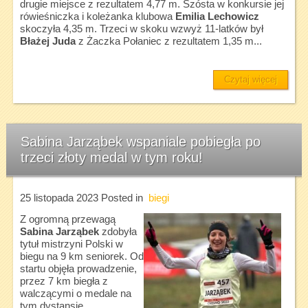
drugie miejsce z rezultatem 4,77 m. Szósta w konkursie jej
rówieśniczka i koleżanka klubowa
Emilia Lechowicz
skoczyła 4,35 m. Trzeci w skoku wzwyż 11-latków był
Błażej Juda
z Żaczka Połaniec z rezultatem 1,35 m...
Czytaj więcej
Sabina Jarząbek wspaniale pobiegła po
trzeci złoty medal w tym roku!
25 listopada 2023
Posted in
biegi
Z ogromną przewagą
Sabina Jarząbek
zdobyła
tytuł mistrzyni Polski w
biegu na 9 km seniorek. Od
startu objęła prowadzenie,
przez 7 km biegła z
walczącymi o medale na
tym dystansie