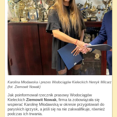
Karolina Młodawska i prezes Wodociągów Kieleckich Henryk Milcarz po
(fot. Ziemowit Nowak)
Jak poinformował rzecznik prasowy Wodociągów
Kieleckich
Ziemowit Nowak
, firma ta zobowiązała się
wspierać Karolinę Młodawską w okresie przygotowań do
paryskich igrzysk, a jeśli się na nie zakwalifikuje, również
podczas ich trwania.