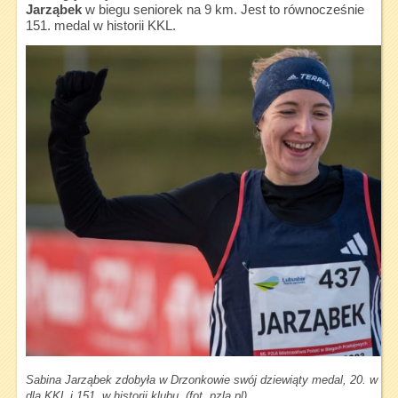
Jarząbek
w biegu seniorek na 9 km. Jest to równocześnie
151. medal w historii KKL.
Sabina Jarząbek zdobyła w Drzonkowie swój dziewiąty medal, 20. w ty
dla KKL i 151. w historii klubu (fot. pzla.pl)