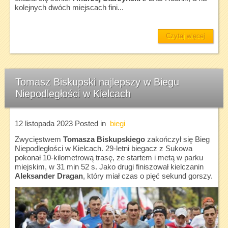
kolejnych dwóch miejscach fini...
Czytaj więcej
Tomasz Biskupski najlepszy w Biegu
Niepodległości w Kielcach
12 listopada 2023
Posted in
biegi
Zwycięstwem
Tomasza Biskupskiego
zakończył się Bieg
Niepodległości w Kielcach. 29-letni biegacz z Sukowa
pokonał 10-kilometrową trasę, ze startem i metą w parku
miejskim, w 31 min 52 s. Jako drugi finiszował kielczanin
Aleksander Dragan
, który miał czas o pięć sekund gorszy.