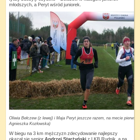
młodszych, a Peryt wśród juniorek.
Oliwia Bełczew (z lewej) i Maja Peryt jeszcze razem, na mecie pierwsza 
Agnieszka Kozłowska)
W biegu na 3 km mężczyzn zdecydowanie najlepszy
okazał się senior
Andrzej Starżyński
z LKB Rudnik, a na