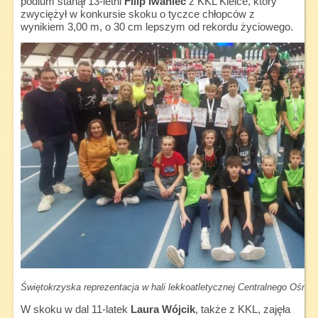
podium stanął 13-letni
Filip Iwaniec
z KKL Kielce, który
zwyciężył w konkursie skoku o tyczce chłopców z
wynikiem 3,00 m, o 30 cm lepszym od rekordu życiowego.
Świętokrzyska reprezentacja w hali lekkoatletycznej Centralnego Ośrod
W skoku w dal 11-latek
Laura Wójcik
, także z KKL, zajęła