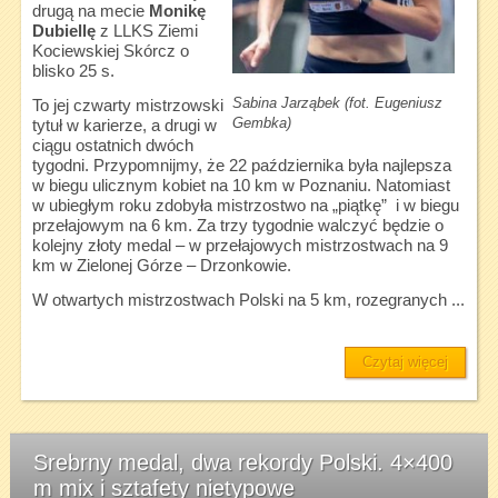
drugą na mecie
Monikę
Dubiellę
z LLKS Ziemi
Kociewskiej Skórcz o
blisko 25 s.
Sabina Jarząbek (fot. Eugeniusz
To jej czwarty mistrzowski
Gembka)
tytuł w karierze, a drugi w
ciągu ostatnich dwóch
tygodni. Przypomnijmy, że 22 października była najlepsza
w biegu ulicznym kobiet na 10 km w Poznaniu. Natomiast
w ubiegłym roku zdobyła mistrzostwo na „piątkę” i w biegu
przełajowym na 6 km. Za trzy tygodnie walczyć będzie o
kolejny złoty medal – w przełajowych mistrzostwach na 9
km w Zielonej Górze – Drzonkowie.
W otwartych mistrzostwach Polski na 5 km, rozegranych ...
Czytaj więcej
Srebrny medal, dwa rekordy Polski. 4×400
m mix i sztafety nietypowe