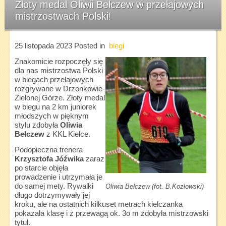
Złoty medal Oliwii Bełczew w przełajowych
mistrzostwach Polski!
25 listopada 2023
Posted in
biegi
Znakomicie rozpoczęły się
dla nas mistrzostwa Polski
w biegach przełajowych
rozgrywane w Drzonkowie-
Zielonej Górze. Złoty medal
w biegu na 2 km juniorek
młodszych w pięknym
stylu zdobyła
Oliwia
Bełczew
z KKL Kielce.
Podopieczna trenera
Krzysztofa Jóźwika
zaraz
po starcie objęła
prowadzenie i utrzymała je
do samej mety. Rywalki
Oliwia Bełczew (fot. B.Kozłowski)
długo dotrzymywały jej
kroku, ale na ostatnich kilkuset metrach kielczanka
pokazała klasę i z przewagą ok. 3o m zdobyła mistrzowski
tytuł.