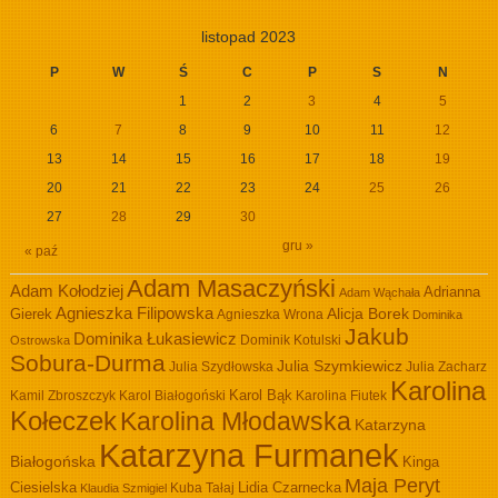
listopad 2023
P
W
Ś
C
P
S
N
1
2
3
4
5
6
7
8
9
10
11
12
13
14
15
16
17
18
19
20
21
22
23
24
25
26
27
28
29
30
gru »
« paź
Adam Masaczyński
Adam Kołodziej
Adrianna
Adam Wąchała
Agnieszka Filipowska
Alicja Borek
Gierek
Agnieszka Wrona
Dominika
Jakub
Dominika Łukasiewicz
Dominik Kotulski
Ostrowska
Sobura-Durma
Julia Szymkiewicz
Julia Szydłowska
Julia Zacharz
Karolina
Kamil Zbroszczyk
Karol Białogoński
Karol Bąk
Karolina Fiutek
Kołeczek
Karolina Młodawska
Katarzyna
Katarzyna Furmanek
Białogońska
Kinga
Maja Peryt
Ciesielska
Lidia Czarnecka
Kuba Tałaj
Klaudia Szmigiel