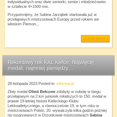
indywidualnych oraz dwie seniorki, senior i młodzieżowiec
w sztafecie 4×1500 mix.
Przypomnijmy, że Sabina Jarząbek startowała już w
przełajowych mistrzostwach Europy przed rokiem we
włoskim Piemon...
Czytaj więcej
Rekordowy rok KKL Kielce. Najwięcej
medali, najmniej pieniędzy…
28 listopada 2023
Posted in
informacje
Złoty medal
Oliwii Bełczew
zdobyty w sobotę w biegu
przełajowym na 2 km juniorek młodszych to 150. medal w
prawie 19-letniej historii Kieleckiego Klubu
Lekkoatletycznego, a równocześnie 19. w tym roku w
mistrzostwach Polski. 20. wywalczyła kilka godzin później
na rozgrywanych w Drzonkowie mistrzostwach
Sabina