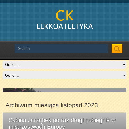
Slide # 2
Slide # 3
Czytaj więcej
Czytaj więcej
Archiwum miesiąca listopad 2023
Sabina Jarząbek po raz drugi pobiegnie w
mistrzostwach Europy