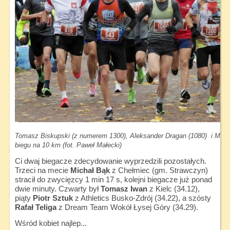
Tomasz Biskupski (z numerem 1300), Aleksander Dragan (1080) i Michał
biegu na 10 km (fot. Paweł Małecki)
Ci dwaj biegacze zdecydowanie wyprzedzili pozostałych.
Trzeci na mecie
Michał Bąk
z Chełmiec (gm. Strawczyn)
stracił do zwycięzcy 1 min 17 s, kolejni biegacze już ponad
dwie minuty. Czwarty był
Tomasz Iwan
z Kielc (34.12),
piąty
Piotr Sztuk
z Athletics Busko-Zdrój (34.22), a szósty
Rafał Teliga
z Dream Team Wokół Łysej Góry (34.29).
Wśród kobiet najlep...