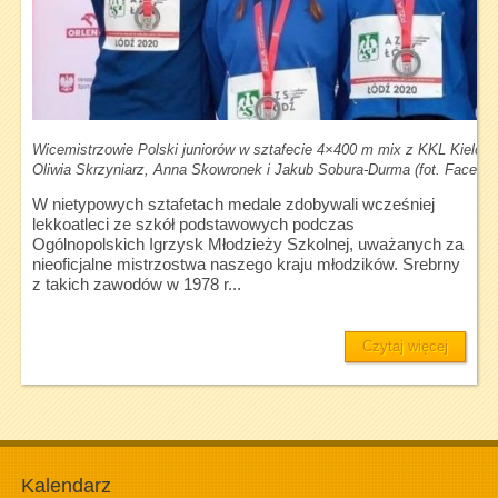
Wicemistrzowie Polski juniorów w sztafecie 4×400 m mix z KKL Kielce
Oliwia Skrzyniarz, Anna Skowronek i Jakub Sobura-Durma (fot. Facebo
W nietypowych sztafetach medale zdobywali wcześniej
lekkoatleci ze szkół podstawowych podczas
Ogólnopolskich Igrzysk Młodzieży Szkolnej, uważanych za
nieoficjalne mistrzostwa naszego kraju młodzików. Srebrny
z takich zawodów w 1978 r...
Czytaj więcej
Kalendarz