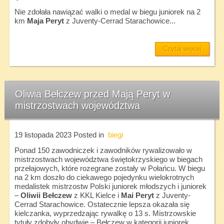
Nie zdołała nawiązać walki o medal w biegu juniorek na 2
km
Maja Peryt
z Juventy-Cerrad Starachowice...
Czytaj więcej
Oliwia Bełczew przed Mają Peryt w
mistrzostwach województwa
19 listopada 2023
Posted in
biegi
Ponad 150 zawodniczek i zawodników rywalizowało w
mistrzostwach województwa świętokrzyskiego w biegach
przełajowych, które rozegrane zostały w Połańcu. W biegu
na 2 km doszło do ciekawego pojedynku wielokrotnych
medalistek mistrzostw Polski juniorek młodszych i juniorek
–
Oliwii Bełczew
z KKL Kielce i
Mai Peryt
z Juventy-
Cerrad Starachowice. Ostatecznie lepsza okazała się
kielczanka, wyprzedzając rywalkę o 13 s. Mistrzowskie
tytuły zdobyły obydwie – Bełczew w kategorii juniorek