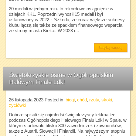
20 medali w jednym roku to rekordowe osiągnięcie w
dziejach KKL. Poprzedni wynosił 15 medali i był
ustanowiony w 2022 r. Szkoda, że coraz większe sukcesy
klubu łączą się także ze spadkiem finansowego wsparcia
ze strony miasta Kielce. W 2023 r...
Czytaj więcej
Świętokrzyskie ósme w Ogólnopolskim
Halowym Finale Ldk!
26 listopada 2023
Posted in
biegi
,
chód
,
rzuty
,
skoki
,
życiówki
Dobrze spisali się najmłodsi świętokrzyscy lekkoatleci
podczas Ogólnopolskiego Halowego Finału Ldk! w Spale, w
którym startowało blisko 800 zawodniczek i zawodników,
także z Austrii, Słowacji i Finlandii. Na najwyższym stopniu