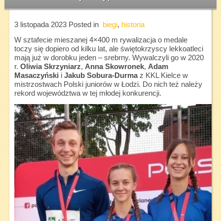
3 listopada 2023
Posted in
biegi
,
historia
W sztafecie mieszanej 4×400 m rywalizacja o medale
toczy się dopiero od kilku lat, ale świętokrzyscy lekkoatleci
mają już w dorobku jeden – srebrny. Wywalczyli go w 2020
r.
Oliwia Skrzyniarz
,
Anna Skowronek
,
Adam
Masaczyński
i
Jakub Sobura-Durma
z KKL Kielce w
mistrzostwach Polski juniorów w Łodzi. Do nich też należy
rekord województwa w tej młodej konkurencji.