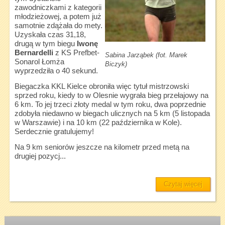
zawodniczkami z kategorii
młodzieżowej, a potem już
samotnie zdążała do mety.
Uzyskała czas 31,18,
drugą w tym biegu
Iwonę
Bernardelli
z KS Prefbet-
Sabina Jarząbek (fot. Marek
Sonarol Łomża
Biczyk)
wyprzedziła o 40 sekund.
Biegaczka KKL Kielce obroniła więc tytuł mistrzowski
sprzed roku, kiedy to w Olesnie wygrała bieg przełajowy na
6 km. To jej trzeci złoty medal w tym roku, dwa poprzednie
zdobyła niedawno w biegach ulicznych na 5 km (5 listopada
w Warszawie) i na 10 km (22 października w Kole).
Serdecznie gratulujemy!
Na 9 km seniorów jeszcze na kilometr przed metą na
drugiej pozycj...
Czytaj więcej