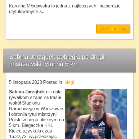
Karolina Młodawska to jedna z najlepszych i najbardziej
utytułowanych ś...
Czytaj więcej
Sabina Jarząbek pobiegła po drugi
mistrzowski tytuł na 5 km
5 listopada 2023
Posted in
biegi
Sabina Jarząbek
nie dała
rywalkom szans na trasie
wokół Stadionu
Narodowego w Warszawie
i obroniła tytuł mistrzyni
Polski w biegu ulicznym na
5 km. Biegaczka KKL
Kielce uzyskała czas
16.22,72, wyprzedzając