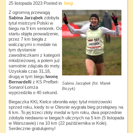
25 listopada 2023
Posted in
biegi
Z ogromną przewagą
Sabina Jarząbek
zdobyła
tytuł mistrzyni Polski w
biegu na 9 km seniorek. Od
startu objęła prowadzenie,
przez 7 km biegła z
walczącymi o medale na
tym dystansie
zawodniczkami z kategorii
młodzieżowej, a potem już
samotnie zdążała do mety.
Uzyskała czas 31,18,
drugą w tym biegu
Iwonę
Bernardelli
z KS Prefbet-
Sabina Jarząbek (fot. Marek
Sonarol Łomża
Biczyk)
wyprzedziła o 40 sekund.
Biegaczka KKL Kielce obroniła więc tytuł mistrzowski
sprzed roku, kiedy to w Olesnie wygrała bieg przełajowy na
6 km. To jej trzeci złoty medal w tym roku, dwa poprzednie
zdobyła niedawno w biegach ulicznych na 5 km (5 listopada
w Warszawie) i na 10 km (22 października w Kole).
Serdecznie gratulujemy!