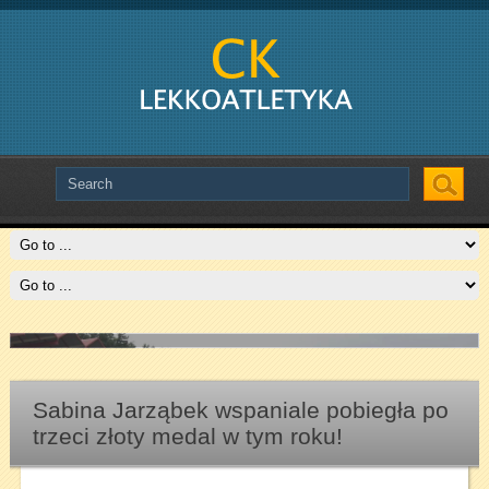
Slide # 2
Czytaj więcej
Sabina Jarząbek wspaniale pobiegła po
trzeci złoty medal w tym roku!