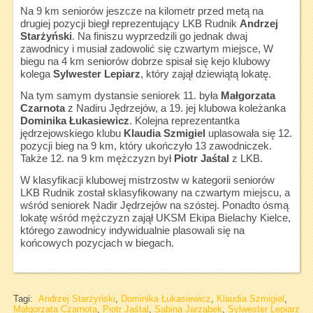
Na 9 km seniorów jeszcze na kilometr przed metą na
drugiej pozycji biegł reprezentujący LKB Rudnik
Andrzej
Starżyński
. Na finiszu wyprzedzili go jednak dwaj
zawodnicy i musiał zadowolić się czwartym miejsce, W
biegu na 4 km seniorów dobrze spisał się kejo klubowy
kolega
Sylwester Lepiarz
, który zajął dziewiątą lokatę.
Na tym samym dystansie seniorek 11. była
Małgorzata
Czarnota
z Nadiru Jędrzejów, a 19. jej klubowa koleżanka
Dominika Łukasiewicz
. Kolejna reprezentantka
jędrzejowskiego klubu
Klaudia Szmigiel
uplasowała się 12.
pozycji bieg na 9 km, który ukończyło 13 zawodniczek.
Także 12. na 9 km mężczyzn był
Piotr Jaśtal
z LKB.
W klasyfikacji klubowej mistrzostw w kategorii seniorów
LKB Rudnik został sklasyfikowany na czwartym miejscu, a
wśród seniorek Nadir Jędrzejów na szóstej. Ponadto ósmą
lokatę wśród mężczyzn zajął UKSM Ekipa Bielachy Kielce,
którego zawodnicy indywidualnie plasowali się na
końcowych pozycjach w biegach.
Tagi:
Andrzej Starżyński
,
Dominika Łukasiewicz
,
Klaudia Szmigiel
,
Małgorzata Czarnota
,
Piotr Jaśtal
,
Sabina Jarząbek
,
Sylwester Lepiarz