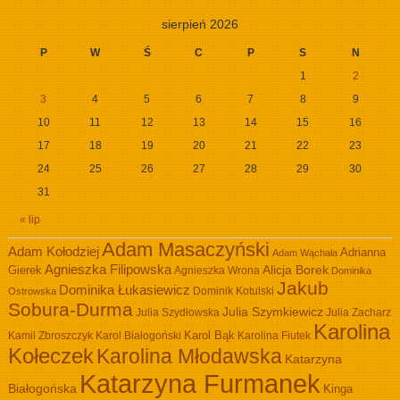
sierpień 2026
P
W
Ś
C
P
S
N
1
2
3
4
5
6
7
8
9
10
11
12
13
14
15
16
17
18
19
20
21
22
23
24
25
26
27
28
29
30
31
« lip
Adam Masaczyński
Adam Kołodziej
Adrianna
Adam Wąchała
Agnieszka Filipowska
Alicja Borek
Gierek
Agnieszka Wrona
Dominika
Jakub
Dominika Łukasiewicz
Dominik Kotulski
Ostrowska
Sobura-Durma
Julia Szymkiewicz
Julia Szydłowska
Julia Zacharz
Karolina
Kamil Zbroszczyk
Karol Białogoński
Karol Bąk
Karolina Fiutek
Kołeczek
Karolina Młodawska
Katarzyna
Katarzyna Furmanek
Białogońska
Kinga