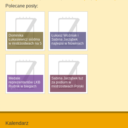
Polecane posty:
Dominika
Łukasz Woźniak i
Łukasiewicz siódma
Sabina Jarząbek
w mistrzostwach na 5
najlepsi w Nowinach
km
Medale
Sabina Jarząbek tuż
reprezentantów LKB
za podium w
Rudnik w biegach
mistrzostwach Polski
górskich
Kalendarz