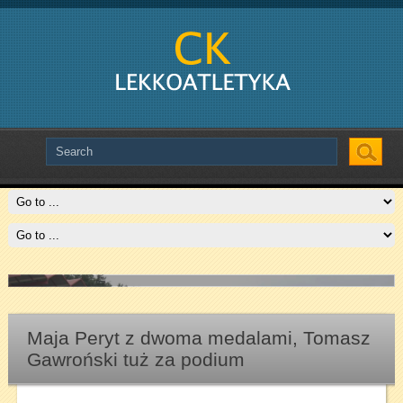
Slide # 2
Czytaj więcej
Maja Peryt z dwoma medalami, Tomasz
Gawroński tuż za podium