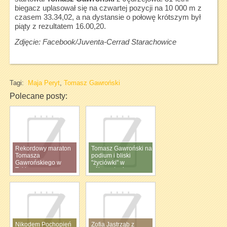
biegacz uplasował się na czwartej pozycji na 10 000 m z
czasem 33.34,02, a na dystansie o połowę krótszym był
piąty z rezultatem 16.00,20.
Zdjęcie: Facebook/Juventa-Cerrad Starachowice
Tagi:
Maja Peryt
,
Tomasz Gawroński
Polecane posty:
Rekordowy maraton
Tomasz Gawroński na
Tomasza
podium i bliski
Gawrońskiego w
"życiówki" w
Tokio
półmaratonie
Nikodem Pochopień
Zofia Jastrząb z