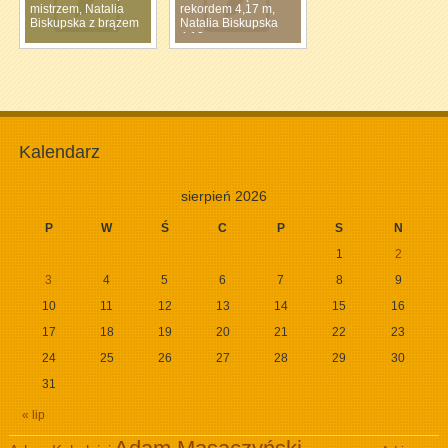
mistrzem, Natalia
rekordem 4,17 m,
Biskupska z brązem
Natalia Biskupska
4,12 m
Kalendarz
sierpień 2026
P
W
Ś
C
P
S
N
1
2
3
4
5
6
7
8
9
10
11
12
13
14
15
16
17
18
19
20
21
22
23
24
25
26
27
28
29
30
31
« lip