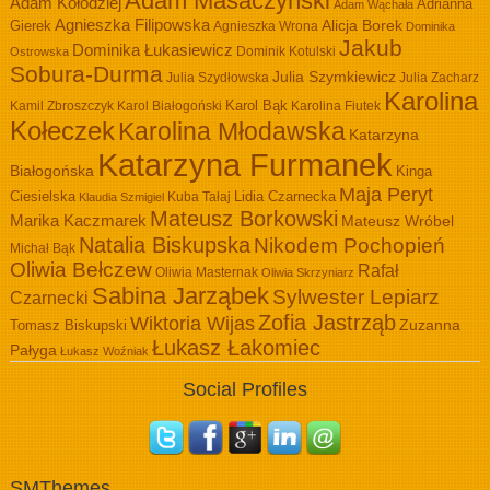
Adam Masaczyński
Adam Kołodziej
Adrianna
Adam Wąchała
Agnieszka Filipowska
Alicja Borek
Gierek
Agnieszka Wrona
Dominika
Jakub
Dominika Łukasiewicz
Dominik Kotulski
Ostrowska
Sobura-Durma
Julia Szymkiewicz
Julia Szydłowska
Julia Zacharz
Karolina
Kamil Zbroszczyk
Karol Białogoński
Karol Bąk
Karolina Fiutek
Kołeczek
Karolina Młodawska
Katarzyna
Katarzyna Furmanek
Białogońska
Kinga
Maja Peryt
Ciesielska
Lidia Czarnecka
Kuba Tałaj
Klaudia Szmigiel
Mateusz Borkowski
Marika Kaczmarek
Mateusz Wróbel
Natalia Biskupska
Nikodem Pochopień
Michał Bąk
Oliwia Bełczew
Rafał
Oliwia Masternak
Oliwia Skrzyniarz
Sabina Jarząbek
Sylwester Lepiarz
Czarnecki
Zofia Jastrząb
Wiktoria Wijas
Zuzanna
Tomasz Biskupski
Łukasz Łakomiec
Pałyga
Łukasz Woźniak
Social Profiles
SMThemes