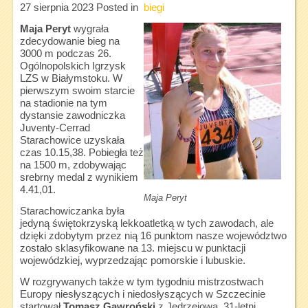
27 sierpnia 2023
Posted in
biegi
Maja Peryt
wygrała
zdecydowanie bieg na
3000 m podczas 26.
Ogólnopolskich Igrzysk
LZS w Białymstoku. W
pierwszym swoim starcie
na stadionie na tym
dystansie zawodniczka
Juventy-Cerrad
Starachowice uzyskała
czas 10.15,38. Pobiegła też
na 1500 m, zdobywając
srebrny medal z wynikiem
4.41,01.
Maja Peryt
Starachowiczanka była
jedyną świętokrzyską lekkoatletką w tych zawodach, ale
dzięki zdobytym przez nią 16 punktom nasze województwo
zostało sklasyfikowane na 13. miejscu w punktacji
wojewódzkiej, wyprzedzając pomorskie i lubuskie.
W rozgrywanych także w tym tygodniu mistrzostwach
Europy niesłyszących i niedosłyszących w Szczecinie
startował
Tomasz Gawroński
z Jędrzejowa. 31-letni