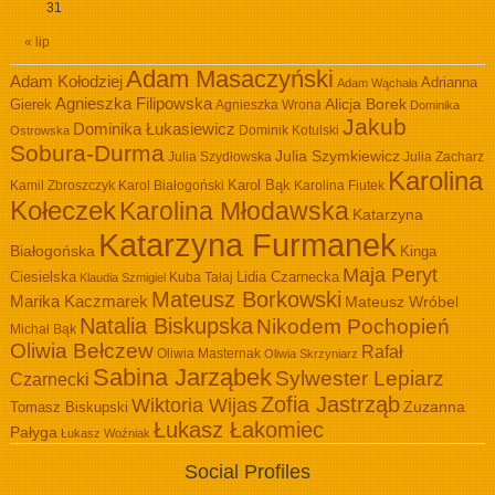
31
« lip
Adam Masaczyński
Adam Kołodziej
Adrianna
Adam Wąchała
Agnieszka Filipowska
Alicja Borek
Gierek
Agnieszka Wrona
Dominika
Jakub
Dominika Łukasiewicz
Dominik Kotulski
Ostrowska
Sobura-Durma
Julia Szymkiewicz
Julia Szydłowska
Julia Zacharz
Karolina
Kamil Zbroszczyk
Karol Białogoński
Karol Bąk
Karolina Fiutek
Kołeczek
Karolina Młodawska
Katarzyna
Katarzyna Furmanek
Białogońska
Kinga
Maja Peryt
Ciesielska
Lidia Czarnecka
Kuba Tałaj
Klaudia Szmigiel
Mateusz Borkowski
Marika Kaczmarek
Mateusz Wróbel
Natalia Biskupska
Nikodem Pochopień
Michał Bąk
Oliwia Bełczew
Rafał
Oliwia Masternak
Oliwia Skrzyniarz
Sabina Jarząbek
Sylwester Lepiarz
Czarnecki
Zofia Jastrząb
Wiktoria Wijas
Zuzanna
Tomasz Biskupski
Łukasz Łakomiec
Pałyga
Łukasz Woźniak
Social Profiles