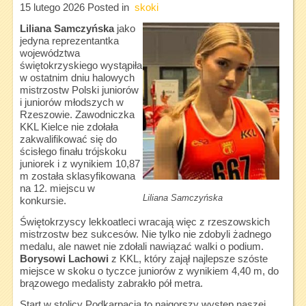
15 lutego 2026
Posted in
skoki
Liliana Samczyńska
jako
jedyna reprezentantka
województwa
świętokrzyskiego wystąpiła
w ostatnim dniu halowych
mistrzostw Polski juniorów
i juniorów młodszych w
Rzeszowie. Zawodniczka
KKL Kielce nie zdołała
zakwalifikować się do
ścisłego finału trójskoku
juniorek i z wynikiem 10,87
m została sklasyfikowana
na 12. miejscu w
Liliana Samczyńska
konkursie.
Świętokrzyscy lekkoatleci wracają więc z rzeszowskich
mistrzostw bez sukcesów. Nie tylko nie zdobyli żadnego
medalu, ale nawet nie zdołali nawiązać walki o podium.
Borysowi Lachowi
z KKL, który zajął najlepsze szóste
miejsce w skoku o tyczce juniorów z wynikiem 4,40 m, do
brązowego medalisty zabrakło pół metra.
Start w stolicy Podkarpacia to najgorszy występ naszej