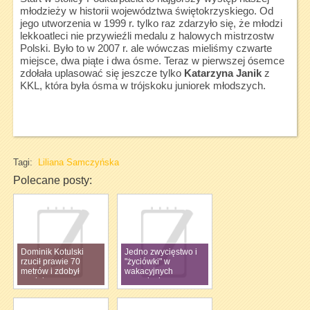
młodzieży w historii województwa świętokrzyskiego. Od
jego utworzenia w 1999 r. tylko raz zdarzyło się, że młodzi
lekkoatleci nie przywieźli medalu z halowych mistrzostw
Polski. Było to w 2007 r. ale wówczas mieliśmy czwarte
miejsce, dwa piąte i dwa ósme. Teraz w pierwszej ósemce
zdołała uplasować się jeszcze tylko
Katarzyna Janik
z
KKL, która była ósma w trójskoku juniorek młodszych.
Tagi:
Liliana Samczyńska
Polecane posty:
Dominik Kotulski
Jedno zwycięstwo i
rzucił prawie 70
"życiówki" w
metrów i zdobył
wakacyjnych
medal
zawodach