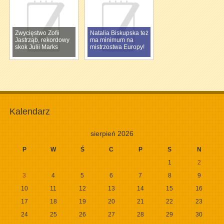
Zwycięstwo Zofii
Natalia Biskupska też
Jastrząb, rekordowy
ma minimum na
skok Julii Marks
mistrzostwa Europy!
Kalendarz
sierpień 2026
P
W
Ś
C
P
S
N
1
2
3
4
5
6
7
8
9
10
11
12
13
14
15
16
17
18
19
20
21
22
23
24
25
26
27
28
29
30