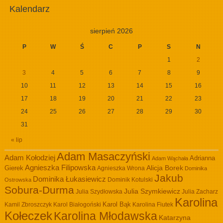
Kalendarz
sierpień 2026
P
W
Ś
C
P
S
N
1
2
3
4
5
6
7
8
9
10
11
12
13
14
15
16
17
18
19
20
21
22
23
24
25
26
27
28
29
30
31
« lip
Adam Masaczyński
Adam Kołodziej
Adrianna
Adam Wąchała
Agnieszka Filipowska
Alicja Borek
Gierek
Agnieszka Wrona
Dominika
Jakub
Dominika Łukasiewicz
Dominik Kotulski
Ostrowska
Sobura-Durma
Julia Szymkiewicz
Julia Szydłowska
Julia Zacharz
Karolina
Kamil Zbroszczyk
Karol Białogoński
Karol Bąk
Karolina Fiutek
Kołeczek
Karolina Młodawska
Katarzyna