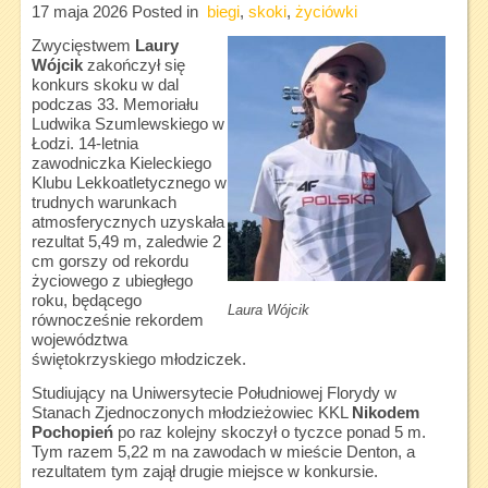
17 maja 2026
Posted in
biegi
,
skoki
,
życiówki
Zwycięstwem
Laury
Wójcik
zakończył się
konkurs skoku w dal
podczas 33. Memoriału
Ludwika Szumlewskiego w
Łodzi. 14-letnia
zawodniczka Kieleckiego
Klubu Lekkoatletycznego w
trudnych warunkach
atmosferycznych uzyskała
rezultat 5,49 m, zaledwie 2
cm gorszy od rekordu
życiowego z ubiegłego
roku, będącego
Laura Wójcik
równocześnie rekordem
województwa
świętokrzyskiego młodziczek.
Studiujący na Uniwersytecie Południowej Florydy w
Stanach Zjednoczonych młodzieżowiec KKL
Nikodem
Pochopień
po raz kolejny skoczył o tyczce ponad 5 m.
Tym razem 5,22 m na zawodach w mieście Denton, a
rezultatem tym zajął drugie miejsce w konkursie.