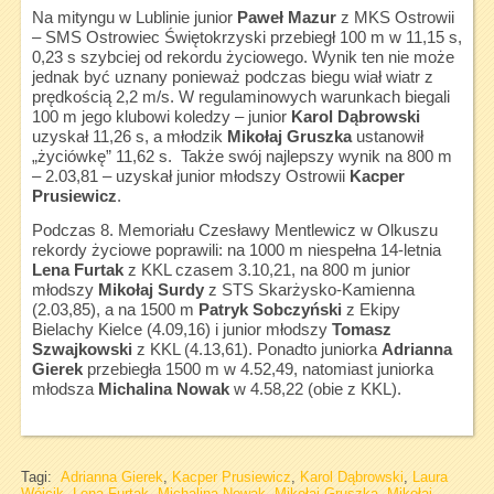
Na mityngu w Lublinie junior
Paweł Mazur
z MKS Ostrowii
– SMS Ostrowiec Świętokrzyski przebiegł 100 m w 11,15 s,
0,23 s szybciej od rekordu życiowego. Wynik ten nie może
jednak być uznany ponieważ podczas biegu wiał wiatr z
prędkością 2,2 m/s. W regulaminowych warunkach biegali
100 m jego klubowi koledzy – junior
Karol Dąbrowski
uzyskał 11,26 s, a młodzik
Mikołaj Gruszka
ustanowił
„życiówkę” 11,62 s. Także swój najlepszy wynik na 800 m
– 2.03,81 – uzyskał junior młodszy Ostrowii
Kacper
Prusiewicz
.
Podczas 8. Memoriału Czesławy Mentlewicz w Olkuszu
rekordy życiowe poprawili: na 1000 m niespełna 14-letnia
Lena Furtak
z KKL czasem 3.10,21, na 800 m junior
młodszy
Mikołaj Surdy
z STS Skarżysko-Kamienna
(2.03,85), a na 1500 m
Patryk Sobczyński
z Ekipy
Bielachy Kielce (4.09,16) i junior młodszy
Tomasz
Szwajkowski
z KKL (4.13,61). Ponadto juniorka
Adrianna
Gierek
przebiegła 1500 m w 4.52,49, natomiast juniorka
młodsza
Michalina Nowak
w 4.58,22 (obie z KKL).
Tagi:
Adrianna Gierek
,
Kacper Prusiewicz
,
Karol Dąbrowski
,
Laura
Wójcik
,
Lena Furtak
,
Michalina Nowak
,
Mikołaj Gruszka
,
Mikołaj