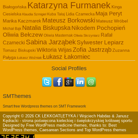
Katarzyna Furmanek
Białogońska
Kinga
Maja Peryt
Ciesielska
Lidia Czarnecka
Kuba Tałaj
Klaudia Szmigiel
Mateusz Borkowski
Marika Kaczmarek
Mateusz Wróbel
Natalia Biskupska
Nikodem Pochopień
Michał Bąk
Oliwia Bełczew
Rafał
Oliwia Masternak
Oliwia Skrzyniarz
Sabina Jarząbek
Sylwester Lepiarz
Czarnecki
Zofia Jastrząb
Wiktoria Wijas
Zuzanna
Tomasz Biskupski
Łukasz Łakomiec
Pałyga
Łukasz Woźniak
Social Profiles
SMThemes
Smart free Wordpress themes on SMT Framework
Copyright © 2026
CK LEKKOATLETYKA / Wojciech Habdas & Janusz
Kędracki
- strona poświęcona kieleckiej i świętokrzyskiej królowej sportu
Designed by
Free WordPress medicine themes
, thanks to:
Best
WordPress themes
,
Caesarean Sections
and
Top WordPress themes