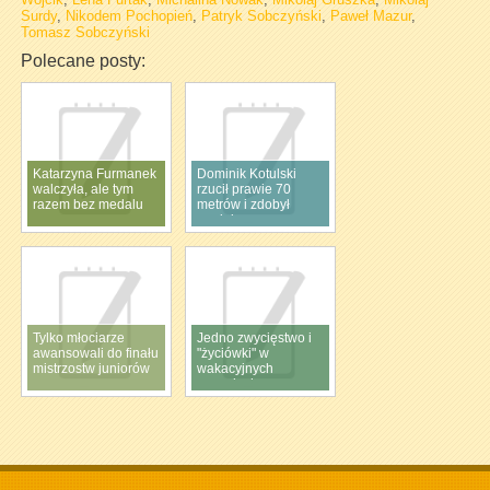
Surdy
,
Nikodem Pochopień
,
Patryk Sobczyński
,
Paweł Mazur
,
Tomasz Sobczyński
Polecane posty:
Katarzyna Furmanek
Dominik Kotulski
walczyła, ale tym
rzucił prawie 70
razem bez medalu
metrów i zdobył
medal
Tylko młociarze
Jedno zwycięstwo i
awansowali do finału
"życiówki" w
mistrzostw juniorów
wakacyjnych
zawodach