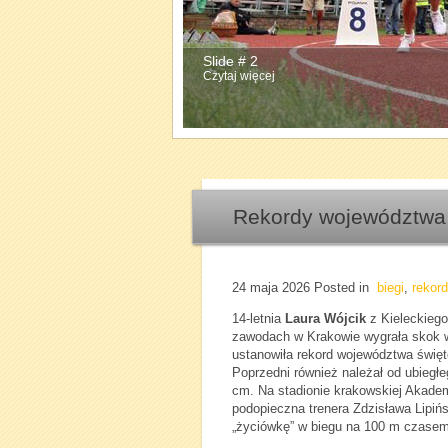
Slide # 2
Slide # 3
Czytaj więcej
Czytaj więcej
Rekordy województwa 
24 maja 2026
Posted in
biegi
,
rekord
14-letnia
Laura Wójcik
z Kieleckiego
zawodach w Krakowie wygrała skok w
ustanowiła rekord województwa świę
Poprzedni również należał od ubiegłeg
cm. Na stadionie krakowskiej Akadem
podopieczna trenera Zdzisława Lipińs
„życiówkę” w biegu na 100 m czasem