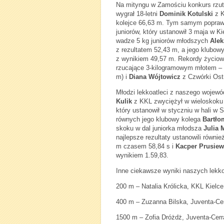
Na mityngu w Zamościu konkurs rzu
wygrał 18-letni
Dominik Kotulski
z K
kolejce 66,63 m. Tym samym popraw
juniorów, który ustanowił 3 maja w K
wadze 5 kg juniorów młodszych
Alek
z rezultatem 52,43 m, a jego klubow
z wynikiem 49,57 m. Rekordy życiow
rzucające 3-kilogramowym młotem –
m) i
Diana Wójtowicz
z Czwórki Ostr
Młodzi lekkoatleci z naszego wojew
Kulik
z KKL zwyciężył w wieloskoku 
który ustanowił w styczniu w hali w 
równych jego klubowy kolega
Bartło
skoku w dal juniorka młodsza
Julia 
najlepsze rezultaty ustanowili równie
m czasem 58,84 s i
Kacper Prusiew
wynikiem 1.59,83.
Inne ciekawsze wyniki naszych lekk
200 m – Natalia Królicka, KKL Kielce
400 m – Zuzanna Bilska, Juventa-Ce
1500 m – Zofia Dróżdż, Juventa-Cer