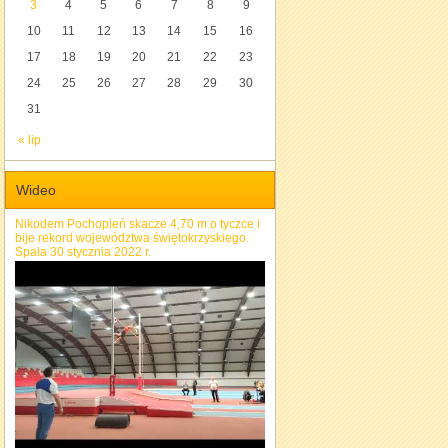
3
4
5
6
7
8
9
10
11
12
13
14
15
16
17
18
19
20
21
22
23
24
25
26
27
28
29
30
31
« lip
Wideo
Nikodem Pochopień skacze 4,70 m o tyczce i
bije rekord województwa świętokrzyskiego.
Spała 30 stycznia 2022 r.