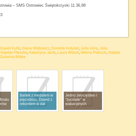
trowia – SMS Ostrowiec Świętokrzyski 11.36,88
83
,
Dawid Kulik
,
Diana Wójtowicz
,
Dominik Kotulski
,
Julia Góra
,
Julia
,
Kajetan Płeszka
,
Katarzyna Janik
,
Laura Wójcik
,
Milena Pietruch
,
Natalia
Zuzanna Bilska
Bartek z medalem w
Jedno zwycięstwo i
finału
pięcioboju, Dawid z
"życiówki" w
orów
rekordem w dal
wakacyjnych
zawodach