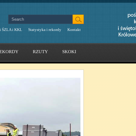
i ŚZLA i KKL
Statystyka i rekordy
Kontakt
EKORDY
RZUTY
SKOKI