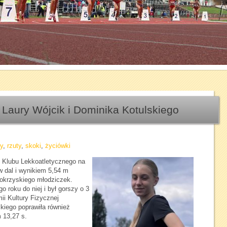
1
2
3
4
5
6
7
Laury Wójcik i Dominika Kotulskiego
y
,
rzuty
,
skoki
,
życiówki
 Klubu Lekkoatletycznego na
 dal i wynikiem 5,54 m
tokrzyskiego młodziczek.
o roku do niej i był gorszy o 3
ii Kultury Fizycznej
kiego poprawiła również
 13,27 s.