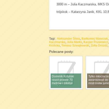
3000 m – Julia Kaczmarska, MKS Os
trójskok – Katarzyna Janik, KKL 10,
Tagi:
Aleksander Śliwa
,
Bartłomiej Wawrzak
Kaczmarska
,
Julia Marks
,
Kacper Prusiewicz
Królicka
,
Tomasz Szwajkowski
,
Zofia Dróżdź
,
Polecane posty:
Dominik Kotulski
Tylko młociarze
rzucił prawie 70
awansowali do 
metrów i zdobył
mistrzostw juni
medal