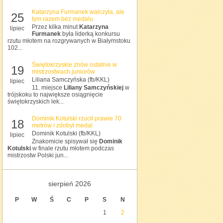
Katarzyna Furmanek walczyła, ale
25
tym razem bez medalu
Przez kilka minut
Katarzyna
lipiec
Furmanek
była liderką konkursu
rzutu młotem na rozgrywanych w Białymstoku
102...
Świętokrzyskie znów ostatnie w
19
mistrzostwach juniorów
Liliana Samczyńska (fb/KKL)
lipiec
11. miejsce
Liliany Samczyńskiej
w
trójskoku to największe osiągnięcie
świętokrzyskich lek...
Dominik Kotulski rzucił prawie 70
18
metrów i zdobył medal
Dominik Kotulski (fb/KKL)
lipiec
Znakomicie spisywał się
Dominik
Kotulski
w finale rzutu młotem podczas
mistrzostw Polski jun...
sierpień 2026
P
W
Ś
C
P
S
N
1
2