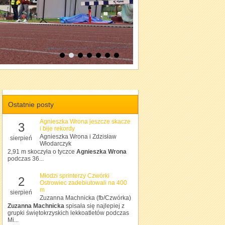
Ostatnie posty
Agnieszka Wrona jeszcze skacze
3
i bije rekordy
Agnieszka Wrona i Zdzisław
sierpień
Włodarczyk
2,91 m skoczyła o tyczce
Agnieszka Wrona
podczas 36...
Młodzi sprinterzy Czwórki
2
Ostrowiec zadebiutowali na 400
m
sierpień
Zuzanna Machnicka (fb/Czwórka)
Zuzanna Machnicka
spisała się najlepiej z
grupki świętokrzyskich lekkoatletów podczas
Mi...