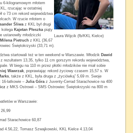
tu 6-kilogramowym młotem
KL, rzucając w ostatniej
ił o 73 cm rekord województwa
ielcach. W rzucie młotem o
sander Śliwa
z KKL był drugi
y kolega
Kajetan Płeszka
piąty
e ustanowiły młodziczki
Laura Wójcik (fb/KKL Kielce)
Milena Pietruch
z KKL (36,67
owiec Świętokrzyski (33,71 m).
ództwa startowali też w ten weekend w Warszawie. Młodzik
Dawid
z rezultatem 13,35, tylko 11 cm gorszym rekordu województwa,
Spale. W biegu na 110 m przez płotki młodzików nie miał sobie
miej Wawrzak
, poprawiając rekord życiowy czasem 15,57 s. W
Marks
, także z KKL, była druga z „życiówką” 5,69 m. Swoje
ż 16-latkowie –
Julia Góra
z Juventy-Cerrad Starachowice na 400
icz
z MKS Ostrowii – SMS Ostrowiec Świętokrzyski na 800 m
oatletów w Warszawie:
 26,99
rrad Starachowice 60,87
rad 4.56,22, Tomasz Szwajkowski, KKL Kielce 4.13,04