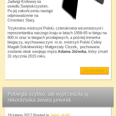
Jadwigi Królowej na
osiedlu Świętokrzyskim.
Po jej zakończeniu nastąpi
odprowadzenie na
Cmentarz Stary.
Trzykrotna mistrzyni Polski, czterokrotna wicemistrzyni i
reprezentantka naszego kraju w latach 1958-65 w biegu na
800 m oraz w biegach przełajowych, a później trenerka
biegaczy, wychowawczyni m.in. mistrzyń Polski Celiny
Magali-Sokołowskiej i Małgorzaty Ciszek, pochowana
zostanie obok swojego męża
Adama Jóźwika
, który zmarł
31 stycznia 2015 roku.
Czytaj więcej
Pobiegła szybko, ale wyprzedziła ją
rekordzistka świata juniorek
18 lutego 2017
Posted in
biegi
,
skoki