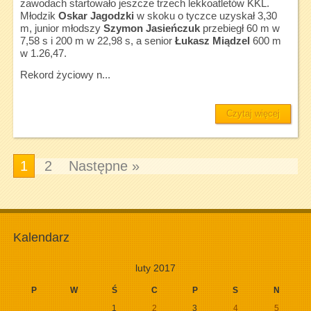
zawodach startowało jeszcze trzech lekkoatletów KKL.
Młodzik
Oskar Jagodzki
w skoku o tyczce uzyskał 3,30
m, junior młodszy
Szymon Jasieńczuk
przebiegł 60 m w
7,58 s i 200 m w 22,98 s, a senior
Łukasz Miądzel
600 m
w 1.26,47.
Rekord życiowy n...
Czytaj więcej
1
2
Następne »
Kalendarz
luty 2017
P
W
Ś
C
P
S
N
1
2
3
4
5