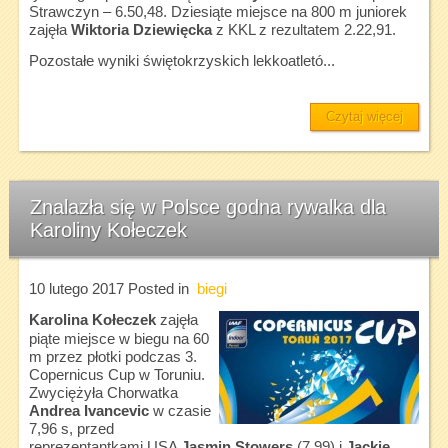
Strawczyn – 6.50,48. Dziesiąte miejsce na 800 m juniorek
zajęła
Wiktoria Dziewięcka
z KKL z rezultatem 2.22,91.
Pozostałe wyniki świętokrzyskich lekkoatletó...
Czytaj więcej
Znalazła się w Polsce godna rywalka dla
Karoliny Kołeczek
10 lutego 2017
Posted in
biegi
Karolina Kołeczek
zajęła
piąte miejsce w biegu na 60
m przez płotki podczas 3.
Copernicus Cup w Toruniu.
Zwyciężyła Chorwatka
Andrea Ivancevic
w czasie
7,96 s, przed
reprezentantkami USA
Jasmin Stowers
(7,99) i
Jackie