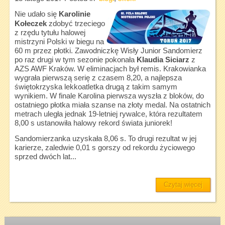
Nie udało się
Karolinie
Kołeczek
zdobyć trzeciego
z rzędu tytułu halowej
mistrzyni Polski w biegu na
60 m przez płotki. Zawodniczkę Wisły Junior Sandomierz
po raz drugi w tym sezonie pokonała
Klaudia Siciarz
z
AZS AWF Kraków. W eliminacjach był remis. Krakowianka
wygrała pierwszą serię z czasem 8,20, a najlepsza
świętokrzyska lekkoatletka drugą z takim samym
wynikiem. W finale Karolina pierwsza wyszła z bloków, do
ostatniego płotka miała szanse na złoty medal. Na ostatnich
metrach uległa jednak 19-letniej rywalce, która rezultatem
8,00 s ustanowiła halowy rekord świata juniorek!
Sandomierzanka uzyskała 8,06 s. To drugi rezultat w jej
karierze, zaledwie 0,01 s gorszy od rekordu życiowego
sprzed dwóch lat...
Czytaj więcej