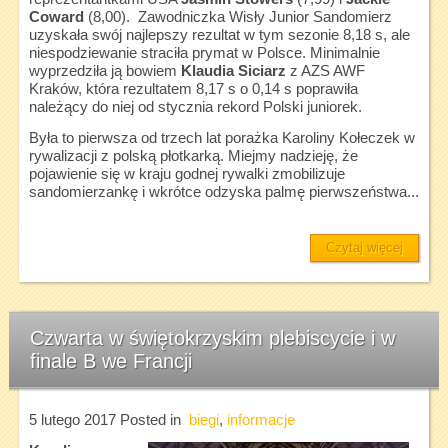
Coward
(8,00). Zawodniczka Wisły Junior Sandomierz
uzyskała swój najlepszy rezultat w tym sezonie 8,18 s, ale
niespodziewanie straciła prymat w Polsce. Minimalnie
wyprzedziła ją bowiem
Klaudia Siciarz
z AZS AWF
Kraków, która rezultatem 8,17 s o 0,14 s poprawiła
należący do niej od stycznia rekord Polski juniorek.
Była to pierwsza od trzech lat porażka Karoliny Kołeczek w
rywalizacji z polską płotkarką. Miejmy nadzieję, że
pojawienie się w kraju godnej rywalki zmobilizuje
sandomierzankę i wkrótce odzyska palmę pierwszeństwa...
Czytaj więcej
Czwarta w świętokrzyskim plebiscycie i w
finale B we Francji
5 lutego 2017
Posted in
biegi
,
informacje