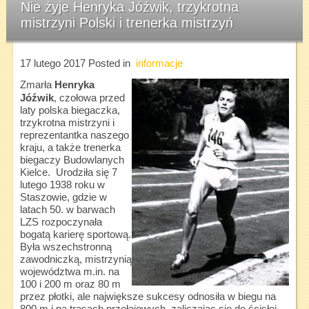
Nie żyje Henryka Jóźwik, trzykrotna
mistrzyni Polski i trenerka mistrzyń
17 lutego 2017
Posted in
informacje
Zmarła
Henryka
Jóźwik
, czołowa przed
laty polska biegaczka,
trzykrotna mistrzyni i
reprezentantka naszego
kraju, a także trenerka
biegaczy Budowlanych
Kielce. Urodziła się 7
lutego 1938 roku w
Staszowie, gdzie w
latach 50. w barwach
LZS rozpoczynała
bogatą karierę sportową.
Była wszechstronną
zawodniczką, mistrzynią
województwa m.in. na
100 i 200 m oraz 80 m
przez płotki, ale największe sukcesy odnosiła w biegu na