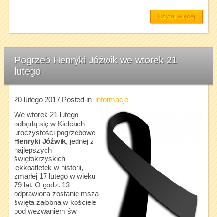
Czytaj więcej
Pogrzeb Henryki Jóżwik we wtorek 21
lutego
20 lutego 2017
Posted in
informacje
We wtorek 21 lutego
odbędą się w Kielcach
uroczystości pogrzebowe
Henryki Jóźwik
, jednej z
najlepszych
świętokrzyskich
lekkoatletek w historii,
zmarłej 17 lutego w wieku
79 lat. O godz. 13
odprawiona zostanie msza
święta żałobna w kościele
pod wezwaniem św.