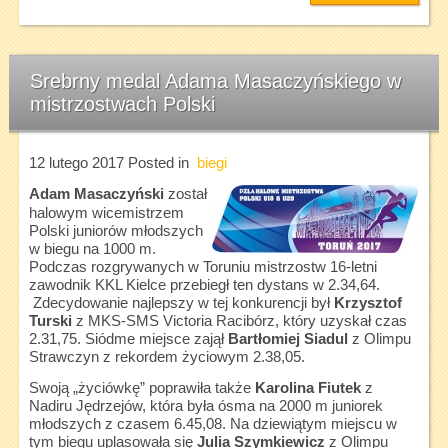
Srebrny medal Adama Masaczyńskiego w
mistrzostwach Polski
12 lutego 2017
Posted in
biegi
Adam Masaczyński
został
halowym wicemistrzem
Polski juniorów młodszych
w biegu na 1000 m.
Podczas rozgrywanych w Toruniu mistrzostw 16-letni
zawodnik KKL Kielce przebiegł ten dystans w 2.34,64.
Zdecydowanie najlepszy w tej konkurencji był
Krzysztof
Turski
z MKS-SMS Victoria Racibórz, który uzyskał czas
2.31,75. Siódme miejsce zajął
Bartłomiej Siadul
z Olimpu
Strawczyn z rekordem życiowym 2.38,05.
Swoją „życiówkę” poprawiła także
Karolina Fiutek
z
Nadiru Jędrzejów, która była ósma na 2000 m juniorek
młodszych z czasem 6.45,08. Na dziewiątym miejscu w
tym biegu uplasowała się
Julia Szymkiewicz
z Olimpu