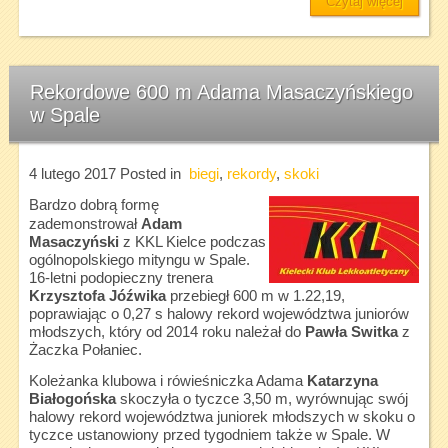
Czytaj więcej
Rekordowe 600 m Adama Masaczyńskiego
w Spale
4 lutego 2017
Posted in
biegi
,
rekordy
,
skoki
Bardzo dobrą formę
zademonstrował
Adam
Masaczyński
z KKL Kielce podczas
ogólnopolskiego mityngu w Spale.
16-letni podopieczny trenera
Krzysztofa Jóźwika
przebiegł 600 m w 1.22,19,
poprawiając o 0,27 s halowy rekord województwa juniorów
młodszych, który od 2014 roku należał do
Pawła Switka
z
Żaczka Połaniec.
Koleżanka klubowa i rówieśniczka Adama
Katarzyna
Białogońska
skoczyła o tyczce 3,50 m, wyrównując swój
halowy rekord województwa juniorek młodszych w skoku o
tyczce ustanowiony przed tygodniem także w Spale. W