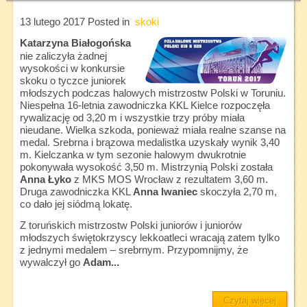
13 lutego 2017
Posted in
skoki
Katarzyna Białogońska
nie zaliczyła żadnej
wysokości w konkursie
skoku o tyczce juniorek
młodszych podczas halowych mistrzostw Polski w Toruniu.
Niespełna 16-letnia zawodniczka KKL Kielce rozpoczęła
rywalizację od 3,20 m i wszystkie trzy próby miała
nieudane. Wielka szkoda, ponieważ miała realne szanse na
medal. Srebrna i brązowa medalistka uzyskały wynik 3,40
m. Kielczanka w tym sezonie halowym dwukrotnie
pokonywała wysokość 3,50 m. Mistrzynią Polski została
Anna Łyko
z MKS MOS Wrocław z rezultatem 3,60 m.
Druga zawodniczka KKL
Anna Iwaniec
skoczyła 2,70 m,
co dało jej siódmą lokatę.
Z toruńskich mistrzostw Polski juniorów i juniorów
młodszych świętokrzyscy lekkoatleci wracają zatem tylko
z jednymi medalem – srebrnym. Przypomnijmy, że
wywalczył go
Adam...
Czytaj więcej