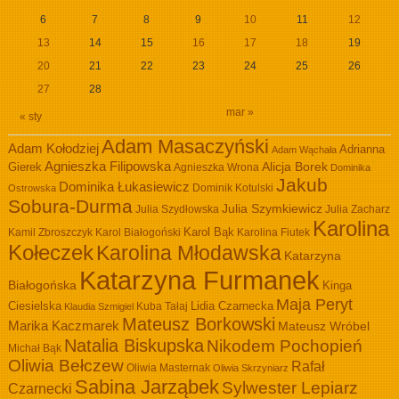
6
7
8
9
10
11
12
13
14
15
16
17
18
19
20
21
22
23
24
25
26
27
28
mar »
« sty
Adam Masaczyński
Adam Kołodziej
Adrianna
Adam Wąchała
Agnieszka Filipowska
Alicja Borek
Gierek
Agnieszka Wrona
Dominika
Jakub
Dominika Łukasiewicz
Dominik Kotulski
Ostrowska
Sobura-Durma
Julia Szymkiewicz
Julia Szydłowska
Julia Zacharz
Karolina
Kamil Zbroszczyk
Karol Białogoński
Karol Bąk
Karolina Fiutek
Kołeczek
Karolina Młodawska
Katarzyna
Katarzyna Furmanek
Białogońska
Kinga
Maja Peryt
Ciesielska
Lidia Czarnecka
Kuba Tałaj
Klaudia Szmigiel
Mateusz Borkowski
Marika Kaczmarek
Mateusz Wróbel
Natalia Biskupska
Nikodem Pochopień
Michał Bąk
Oliwia Bełczew
Rafał
Oliwia Masternak
Oliwia Skrzyniarz
Sabina Jarząbek
Sylwester Lepiarz
Czarnecki