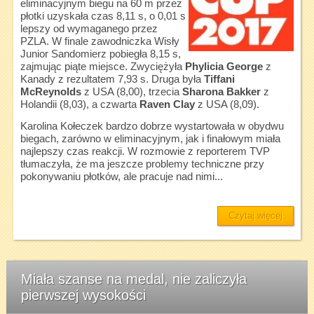
eliminacyjnym biegu na 60 m przez
płotki uzyskała czas 8,11 s, o 0,01 s
lepszy od wymaganego przez
PZLA. W finale zawodniczka Wisły
Junior Sandomierz pobiegła 8,15 s,
zajmując piąte miejsce. Zwyciężyła
Phylicia George
z
Kanady z rezultatem 7,93 s. Druga była
Tiffani
McReynolds
z USA (8,00), trzecia
Sharona Bakker
z
Holandii (8,03), a czwarta
Raven Clay
z USA (8,09).
Karolina Kołeczek bardzo dobrze wystartowała w obydwu
biegach, zarówno w eliminacyjnym, jak i finałowym miała
najlepszy czas reakcji. W rozmowie z reporterem TVP
tłumaczyła, że ma jeszcze problemy techniczne przy
pokonywaniu płotków, ale pracuje nad nimi...
Czytaj więcej
Miała szanse na medal, nie zaliczyła
pierwszej wysokości