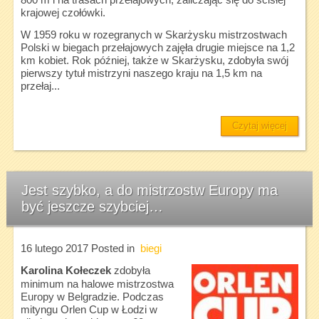
800 m i na trasach przełajowych, zaliczając się do ścisłej
krajowej czołówki.
W 1959 roku w rozegranych w Skarżysku mistrzostwach
Polski w biegach przełajowych zajęła drugie miejsce na 1,2
km kobiet. Rok później, także w Skarżysku, zdobyła swój
pierwszy tytuł mistrzyni naszego kraju na 1,5 km na
przełaj...
Czytaj więcej
Jest szybko, a do mistrzostw Europy ma
być jeszcze szybciej…
16 lutego 2017
Posted in
biegi
Karolina Kołeczek
zdobyła
minimum na halowe mistrzostwa
Europy w Belgradzie. Podczas
mityngu Orlen Cup w Łodzi w