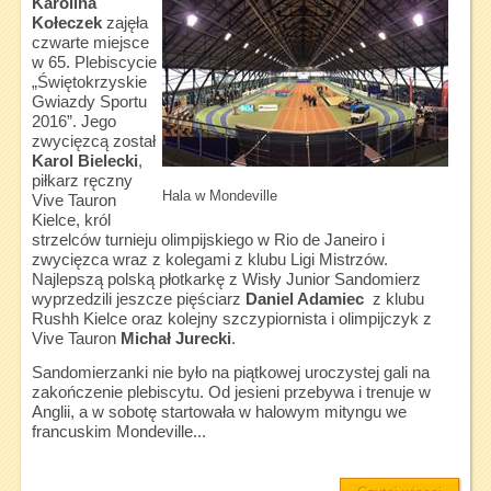
Karolina
Kołeczek
zajęła
czwarte miejsce
w 65. Plebiscycie
„Świętokrzyskie
Gwiazdy Sportu
2016”. Jego
zwycięzcą został
Karol Bielecki
,
piłkarz ręczny
Hala w Mondeville
Vive Tauron
Kielce, król
strzelców turnieju olimpijskiego w Rio de Janeiro i
zwycięzca wraz z kolegami z klubu Ligi Mistrzów.
Najlepszą polską płotkarkę z Wisły Junior Sandomierz
wyprzedzili jeszcze pięściarz
Daniel Adamiec
z klubu
Rushh Kielce oraz kolejny szczypiornista i olimpijczyk z
Vive Tauron
Michał Jurecki
.
Sandomierzanki nie było na piątkowej uroczystej gali na
zakończenie plebiscytu. Od jesieni przebywa i trenuje w
Anglii, a w sobotę startowała w halowym mityngu we
francuskim Mondeville...