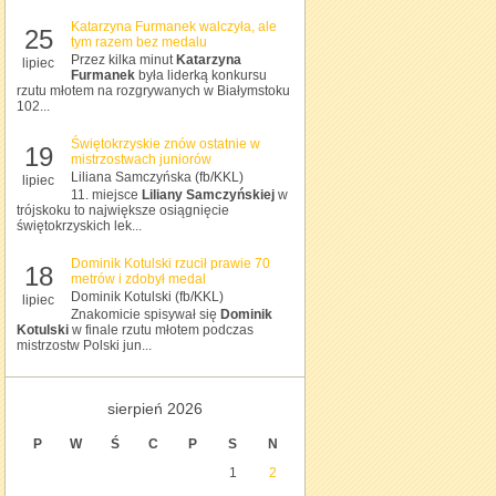
Katarzyna Furmanek walczyła, ale
25
tym razem bez medalu
Przez kilka minut
Katarzyna
lipiec
Furmanek
była liderką konkursu
rzutu młotem na rozgrywanych w Białymstoku
102...
Świętokrzyskie znów ostatnie w
19
mistrzostwach juniorów
Liliana Samczyńska (fb/KKL)
lipiec
11. miejsce
Liliany Samczyńskiej
w
trójskoku to największe osiągnięcie
świętokrzyskich lek...
Dominik Kotulski rzucił prawie 70
18
metrów i zdobył medal
Dominik Kotulski (fb/KKL)
lipiec
Znakomicie spisywał się
Dominik
Kotulski
w finale rzutu młotem podczas
mistrzostw Polski jun...
sierpień 2026
P
W
Ś
C
P
S
N
1
2