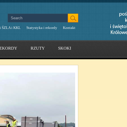
i ŚZLA i KKL
Statystyka i rekordy
Kontakt
EKORDY
RZUTY
SKOKI