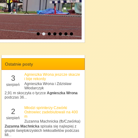
Ostatnie posty
Agnieszka Wrona jeszcze skacze
3
i bije rekordy
Agnieszka Wrona i Zdzisław
sierpień
Włodarczyk
2,91 m skoczyła o tyczce
Agnieszka Wrona
podczas 36...
Młodzi sprinterzy Czwórki
2
Ostrowiec zadebiutowali na 400
m
sierpień
Zuzanna Machnicka (fb/Czwórka)
Zuzanna Machnicka
spisała się najlepiej z
grupki świętokrzyskich lekkoatletów podczas
Mi...