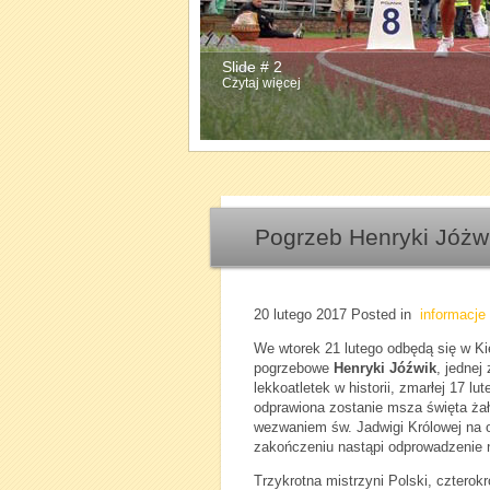
Slide # 2
Czytaj więcej
Pogrzeb Henryki Jóżwi
20 lutego 2017
Posted in
informacje
We wtorek 21 lutego odbędą się w Ki
pogrzebowe
Henryki Jóźwik
, jednej
lekkoatletek w historii, zmarłej 17 lu
odprawiona zostanie msza święta ża
wezwaniem św. Jadwigi Królowej na o
zakończeniu nastąpi odprowadzenie 
Trzykrotna mistrzyni Polski, czterokr