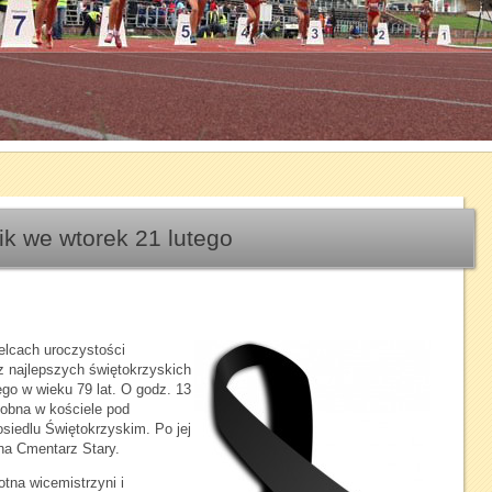
1
2
3
4
5
6
7
k we wtorek 21 lutego
elcach uroczystości
 z najlepszych świętokrzyskich
tego w wieku 79 lat. O godz. 13
łobna w kościele pod
siedlu Świętokrzyskim. Po jej
na Cmentarz Stary.
otna wicemistrzyni i