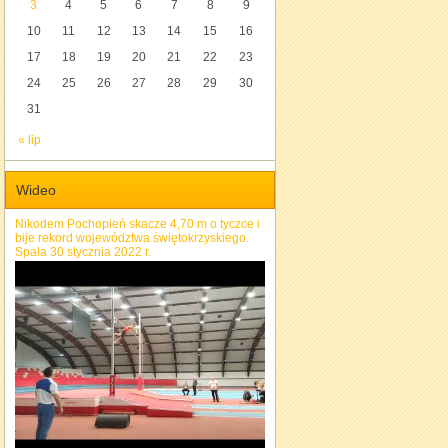
3
4
5
6
7
8
9
10
11
12
13
14
15
16
17
18
19
20
21
22
23
24
25
26
27
28
29
30
31
« lip
Wideo
Nikodem Pochopień skacze 4,70 m o tyczce i
bije rekord województwa świętokrzyskiego.
Spała 30 stycznia 2022 r.