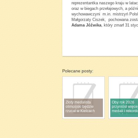
reprezentantka naszego kraju w lata
oraz w biegach przełajowych, a późni
wychowawczyni m.in. mistrzyń Polski
Małgorzaty Ciszek, pochowana zost
Adama Jóźwika
, który zmarł 31 sty
Polecane posty:
Złoty medalista
Oby rok 2026
olimpijski będzie
przyniósł więce
rzucał w Kielcach
medali i rekor
wyników!