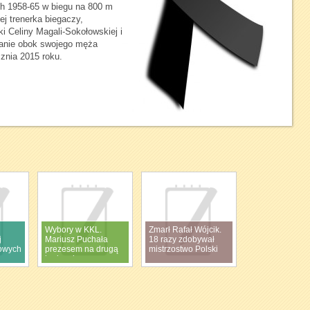
ch 1958-65 w biegu na 800 m
ej trenerka biegaczy,
 Celiny Magali-Sokołowskiej i
anie obok swojego męża
cznia 2015 roku.
Wybory w KKL.
Zmarł Rafał Wójcik.
j
Mariusz Puchała
18 razy zdobywał
dowych
prezesem na drugą
mistrzostwo Polski
kadencję