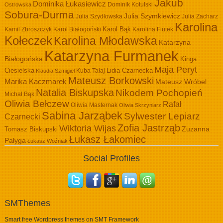
Jakub
Dominika Łukasiewicz
Dominik Kotulski
Ostrowska
Sobura-Durma
Julia Szymkiewicz
Julia Szydłowska
Julia Zacharz
Karolina
Kamil Zbroszczyk
Karol Białogoński
Karol Bąk
Karolina Fiutek
Kołeczek
Karolina Młodawska
Katarzyna
Katarzyna Furmanek
Białogońska
Kinga
Maja Peryt
Ciesielska
Lidia Czarnecka
Kuba Tałaj
Klaudia Szmigiel
Mateusz Borkowski
Marika Kaczmarek
Mateusz Wróbel
Natalia Biskupska
Nikodem Pochopień
Michał Bąk
Oliwia Bełczew
Rafał
Oliwia Masternak
Oliwia Skrzyniarz
Sabina Jarząbek
Sylwester Lepiarz
Czarnecki
Zofia Jastrząb
Wiktoria Wijas
Zuzanna
Tomasz Biskupski
Łukasz Łakomiec
Pałyga
Łukasz Woźniak
Social Profiles
SMThemes
Smart free Wordpress themes on SMT Framework