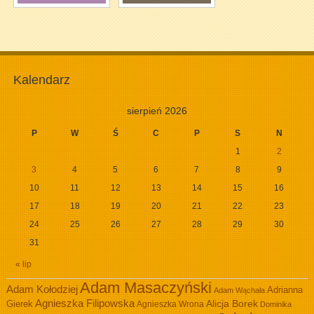
Kalendarz
sierpień 2026
P
W
Ś
C
P
S
N
1
2
3
4
5
6
7
8
9
10
11
12
13
14
15
16
17
18
19
20
21
22
23
24
25
26
27
28
29
30
31
« lip
Adam Masaczyński
Adam Kołodziej
Adrianna
Adam Wąchała
Agnieszka Filipowska
Alicja Borek
Gierek
Agnieszka Wrona
Dominika