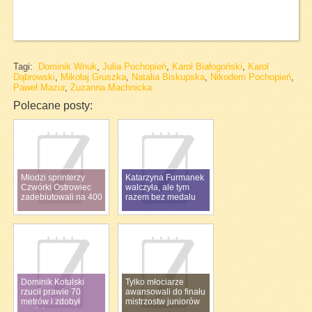
Tagi:
Dominik Wnuk
,
Julia Pochopień
,
Karol Białogoński
,
Karol
Dąbrowski
,
Mikołaj Gruszka
,
Natalia Biskupska
,
Nikodem Pochopień
,
Paweł Mazur
,
Zuzanna Machnicka
Polecane posty:
Młodzi sprinterzy
Katarzyna Furmanek
Czwórki Ostrowiec
walczyła, ale tym
zadebiutowali na 400
razem bez medalu
m
Dominik Kotulski
Tylko młociarze
rzucił prawie 70
awansowali do finału
metrów i zdobył
mistrzostw juniorów
medal