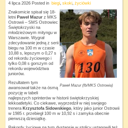
4 lipca 2026
Posted in
biegi
,
skoki
,
życiówki
Znakomicie spisał się 18-
letni
Paweł Mazur
z MKS
Ostrowii – SMS Ostrowiec
Świętokrzyski na
młodzieżowym mityngu w
Warszawie. Wygrał
zdecydowanie jedną z serii
biegu na 100 m w czasie
10,88 s, lepszym o 0,27 s
od rekordu życiowego i
tylko 0,08 s gorszym od
rekordu województwa
juniorów.
Rezultatem tym
Paweł Mazur (fb/MKS Ostrowia)
awansował także na ósmą
pozycję w tabeli
najlepszych sprinterów w historii świętokrzyskiej
lekkoatletyki. Co ciekawe, wyprzedził w niej swojego
trenera
Krzysztofa Sidowskiego
, który jako junior Ostrowii
w 1985 r. przebiegł 100 m w 10,92 s i zamyka obecnie
pierwszą dziesiątkę.
Rekordy życiowe na tym dystansie w stolicy ustanowili też