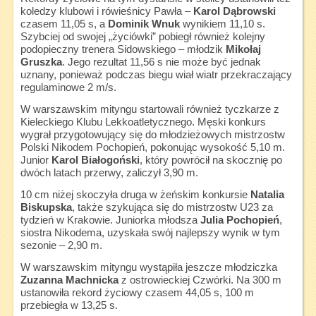
koledzy klubowi i rówieśnicy Pawła –
Karol Dąbrowski
czasem 11,05 s, a
Dominik Wnuk
wynikiem 11,10 s.
Szybciej od swojej „życiówki” pobiegł również kolejny
podopieczny trenera Sidowskiego – młodzik
Mikołaj
Gruszka
. Jego rezultat 11,56 s nie może być jednak
uznany, ponieważ podczas biegu wiał wiatr przekraczający
regulaminowe 2 m/s.
W warszawskim mityngu startowali również tyczkarze z
Kieleckiego Klubu Lekkoatletycznego. Męski konkurs
wygrał przygotowujący się do młodzieżowych mistrzostw
Polski Nikodem Pochopień, pokonując wysokość 5,10 m.
Junior
Karol Białogoński
, który powrócił na skocznię po
dwóch latach przerwy, zaliczył 3,90 m.
10 cm niżej skoczyła druga w żeńskim konkursie
Natalia
Biskupska
, także szykująca się do mistrzostw U23 za
tydzień w Krakowie. Juniorka młodsza
Julia Pochopień
,
siostra Nikodema, uzyskała swój najlepszy wynik w tym
sezonie – 2,90 m.
W warszawskim mityngu wystąpiła jeszcze młodziczka
Zuzanna Machnicka
z ostrowieckiej Czwórki. Na 300 m
ustanowiła rekord życiowy czasem 44,05 s, 100 m
przebiegła w 13,25 s.