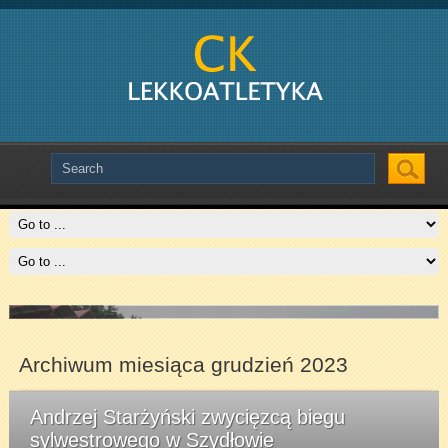
Slide # 2
Czytaj więcej
Archiwum miesiąca grudzień 2023
Andrzej Starżyński zwycięzcą biegu
sylwestrowego w Szydłowie