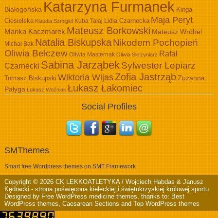
Katarzyna Furmanek
Białogońska
Kinga
Maja Peryt
Ciesielska
Lidia Czarnecka
Kuba Tałaj
Klaudia Szmigiel
Mateusz Borkowski
Marika Kaczmarek
Mateusz Wróbel
Natalia Biskupska
Nikodem Pochopień
Michał Bąk
Oliwia Bełczew
Rafał
Oliwia Masternak
Oliwia Skrzyniarz
Sabina Jarząbek
Sylwester Lepiarz
Czarnecki
Zofia Jastrząb
Wiktoria Wijas
Zuzanna
Tomasz Biskupski
Łukasz Łakomiec
Pałyga
Łukasz Woźniak
Social Profiles
SMThemes
Smart free Wordpress themes on SMT Framework
Copyright © 2026
CK LEKKOATLETYKA / Wojciech Habdas & Janusz
Kędracki
- strona poświęcona kieleckiej i świętokrzyskiej królowej sportu
Designed by
Free WordPress medicine themes
, thanks to:
Best
WordPress themes
,
Caesarean Sections
and
Top WordPress themes