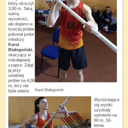
który skoczył
3,90 m. Taką
samą
wysokość,
ale dopiero w
trzeciej próbie
pokonał junior
młodszy
Karol
Białogoński
,
skaczący w
mikołajowej
czapce. Zdjął
ją przy
ostatniej
próbie na 4,06
m, lecz nie
Karol Białogoński
była udana.
Wyróżniające
się wyniki
uzyskały
sprinterki na
60 m. 16-
letnia