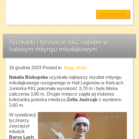
Czytaj więcej
Tyczkarki i tyczkarze KKL najlepsi w
halowym mityngu mikołajkowym
16 grudnia 2023
Posted in
biegi
,
skoki
Natalia Biskupska
uzyskała najlepszy rezultat mityngu
mikołajkowego rozegranego w Hali Legionów w Kielcach.
Juniorka KKL pokonała wysokość 3,70 m i była bliska
zaliczenia 3,80 m. Drugie miejsce zajęła jej klubowa
koleżanka juniorka młodsza
Zofia Jastrząb
z wynikiem
3,60 m.
W rywalizacji
tyczkarzy
zwyciężył
młodzik
Borys Lach
,