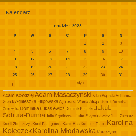
Kalendarz
grudzień 2023
P
W
Ś
C
P
S
N
1
2
3
4
5
6
7
8
9
10
11
12
13
14
15
16
17
18
19
20
21
22
23
24
25
26
27
28
29
30
31
sty »
« lis
Adam Masaczyński
Adam Kołodziej
Adrianna
Adam Wąchała
Agnieszka Filipowska
Alicja Borek
Gierek
Agnieszka Wrona
Dominika
Jakub
Dominika Łukasiewicz
Dominik Kotulski
Ostrowska
Sobura-Durma
Julia Szymkiewicz
Julia Szydłowska
Julia Zacharz
Karolina
Kamil Zbroszczyk
Karol Białogoński
Karol Bąk
Karolina Fiutek
Kołeczek
Karolina Młodawska
Katarzyna