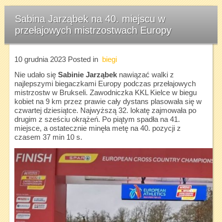
Sabina Jarząbek na 40. miejscu w
przełajowych mistrzostwach Europy
10 grudnia 2023
Posted in
biegi
Nie udało się
Sabinie Jarząbek
nawiązać walki z
najlepszymi biegaczkami Europy podczas przełajowych
mistrzostw w Brukseli. Zawodniczka KKL Kielce w biegu
kobiet na 9 km przez prawie cały dystans plasowała się w
czwartej dziesiątce. Najwyższą 32. lokatę zajmowała po
drugim z sześciu okrążeń. Po piątym spadła na 41.
miejsce, a ostatecznie minęła metę na 40. pozycji z
czasem 37 min 10 s.