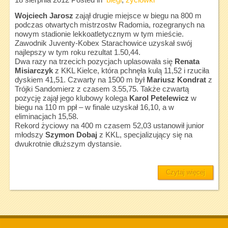
18 sierpnia 2012
Posted in
biegi
,
życiówki
Wojciech Jarosz
zajął drugie miejsce w biegu na 800 m
podczas otwartych mistrzostw Radomia, rozegranych na
nowym stadionie lekkoatletycznym w tym mieście.
Zawodnik Juventy-Kobex Starachowice uzyskał swój
najlepszy w tym roku rezultat 1.50,44.
Dwa razy na trzecich pozycjach uplasowała się
Renata
Misiarczyk
z KKL Kielce, która pchnęła kulą 11,52 i rzuciła
dyskiem 41,51. Czwarty na 1500 m był
Mariusz Kondrat
z
Trójki Sandomierz z czasem 3.55,75. Także czwartą
pozycję zajął jego klubowy kolega
Karol Petelewicz
w
biegu na 110 m ppł – w finale uzyskał 16,10, a w
eliminacjach 15,58.
Rekord życiowy na 400 m czasem 52,03 ustanowił junior
młodszy
Szymon Dobaj
z KKL, specjalizujący się na
dwukrotnie dłuższym dystansie.
Czytaj więcej