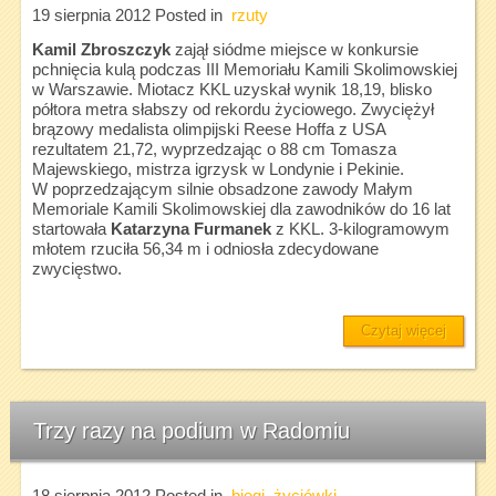
19 sierpnia 2012
Posted in
rzuty
Kamil Zbroszczyk
zajął siódme miejsce w konkursie
pchnięcia kulą podczas III Memoriału Kamili Skolimowskiej
w Warszawie. Miotacz KKL uzyskał wynik 18,19, blisko
półtora metra słabszy od rekordu życiowego. Zwyciężył
brązowy medalista olimpijski Reese Hoffa z USA
rezultatem 21,72, wyprzedzając o 88 cm Tomasza
Majewskiego, mistrza igrzysk w Londynie i Pekinie.
W poprzedzającym silnie obsadzone zawody Małym
Memoriale Kamili Skolimowskiej dla zawodników do 16 lat
startowała
Katarzyna Furmanek
z KKL. 3-kilogramowym
młotem rzuciła 56,34 m i odniosła zdecydowane
zwycięstwo.
Czytaj więcej
Trzy razy na podium w Radomiu