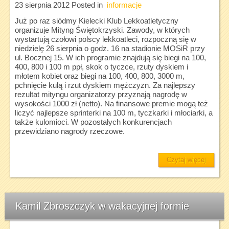
23 sierpnia 2012
Posted in
informacje
Już po raz siódmy Kielecki Klub Lekkoatletyczny
organizuje Mityng Świętokrzyski. Zawody, w których
wystartują czołowi polscy lekkoatleci, rozpoczną się w
niedzielę 26 sierpnia o godz. 16 na stadionie MOSiR przy
ul. Bocznej 15. W ich programie znajdują się biegi na 100,
400, 800 i 100 m ppł, skok o tyczce, rzuty dyskiem i
młotem kobiet oraz biegi na 100, 400, 800, 3000 m,
pchnięcie kulą i rzut dyskiem mężczyzn. Za najlepszy
rezultat mityngu organizatorzy przyznają nagrodę w
wysokości 1000 zł (netto). Na finansowe premie mogą też
liczyć najlepsze sprinterki na 100 m, tyczkarki i młociarki, a
także kulomioci. W pozostałych konkurencjach
przewidziano nagrody rzeczowe.
Czytaj więcej
Kamil Zbroszczyk w wakacyjnej formie