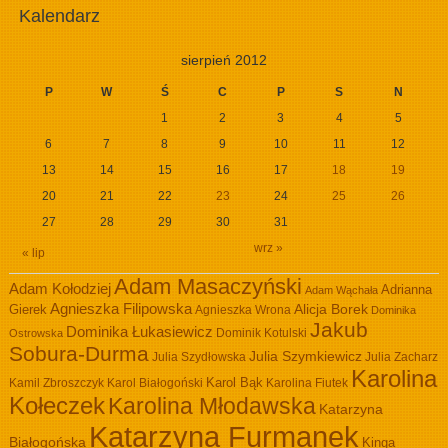
Kalendarz
sierpień 2012
P
W
Ś
C
P
S
N
1
2
3
4
5
6
7
8
9
10
11
12
13
14
15
16
17
18
19
20
21
22
23
24
25
26
27
28
29
30
31
wrz »
« lip
Adam Masaczyński
Adam Kołodziej
Adrianna
Adam Wąchała
Agnieszka Filipowska
Alicja Borek
Gierek
Agnieszka Wrona
Dominika
Jakub
Dominika Łukasiewicz
Dominik Kotulski
Ostrowska
Sobura-Durma
Julia Szymkiewicz
Julia Szydłowska
Julia Zacharz
Karolina
Kamil Zbroszczyk
Karol Białogoński
Karol Bąk
Karolina Fiutek
Kołeczek
Karolina Młodawska
Katarzyna
Katarzyna Furmanek
Białogońska
Kinga