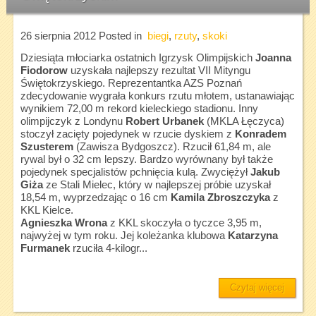
26 sierpnia 2012
Posted in
biegi
,
rzuty
,
skoki
Dziesiąta młociarka ostatnich Igrzysk Olimpijskich
Joanna
Fiodorow
uzyskała najlepszy rezultat VII Mityngu
Świętokrzyskiego. Reprezentantka AZS Poznań
zdecydowanie wygrała konkurs rzutu młotem, ustanawiając
wynikiem 72,00 m rekord kieleckiego stadionu. Inny
olimpijczyk z Londynu
Robert Urbanek
(MKLA Łęczyca)
stoczył zacięty pojedynek w rzucie dyskiem z
Konradem
Szusterem
(Zawisza Bydgoszcz). Rzucił 61,84 m, ale
rywal był o 32 cm lepszy. Bardzo wyrównany był także
pojedynek specjalistów pchnięcia kulą. Zwyciężył
Jakub
Giża
ze Stali Mielec, który w najlepszej próbie uzyskał
18,54 m, wyprzedzając o 16 cm
Kamila Zbroszczyka
z
KKL Kielce.
Agnieszka Wrona
z KKL skoczyła o tyczce 3,95 m,
najwyżej w tym roku. Jej koleżanka klubowa
Katarzyna
Furmanek
rzuciła 4-kilogr...
Czytaj więcej