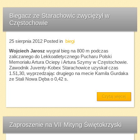
Biegacz ze Starachowic zwyciężył w
Częstochowie
25 sierpnia 2012
Posted in
biegi
Wojciech Jarosz
wygrał bieg na 800 m podczas
zaliczanego do Lekkoatletycznego Pucharu Polski
Memoriału Artura Ociepy i Artura Szymy w Częstochowie.
Zawodnik Juventy-Kobex Starachowice uzyskał czas
1.51,30, wyprzedzając drugiego na mecie Kamila Gurdaka
ze Stali Nowa Dęba o 0,42 s.
Czytaj więcej
Zaproszenie na VII Mityng Świętokrzyski