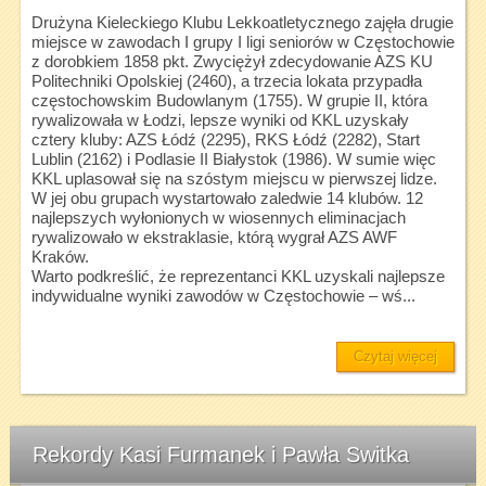
Drużyna Kieleckiego Klubu Lekkoatletycznego zajęła drugie
miejsce w zawodach I grupy I ligi seniorów w Częstochowie
z dorobkiem 1858 pkt. Zwyciężył zdecydowanie AZS KU
Politechniki Opolskiej (2460), a trzecia lokata przypadła
częstochowskim Budowlanym (1755). W grupie II, która
rywalizowała w Łodzi, lepsze wyniki od KKL uzyskały
cztery kluby: AZS Łódź (2295), RKS Łódź (2282), Start
Lublin (2162) i Podlasie II Białystok (1986). W sumie więc
KKL uplasował się na szóstym miejscu w pierwszej lidze.
W jej obu grupach wystartowało zaledwie 14 klubów. 12
najlepszych wyłonionych w wiosennych eliminacjach
rywalizowało w ekstraklasie, którą wygrał AZS AWF
Kraków.
Warto podkreślić, że reprezentanci KKL uzyskali najlepsze
indywidualne wyniki zawodów w Częstochowie – wś...
Czytaj więcej
Rekordy Kasi Furmanek i Pawła Switka