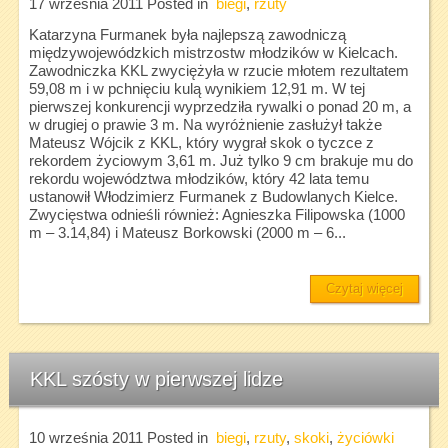
17 września 2011
Posted in
biegi
,
rzuty
Katarzyna Furmanek była najlepszą zawodniczą
międzywojewódzkich mistrzostw młodzików w Kielcach.
Zawodniczka KKL zwyciężyła w rzucie młotem rezultatem
59,08 m i w pchnięciu kulą wynikiem 12,91 m. W tej
pierwszej konkurencji wyprzedziła rywalki o ponad 20 m, a
w drugiej o prawie 3 m. Na wyróżnienie zasłużył także
Mateusz Wójcik z KKL, który wygrał skok o tyczce z
rekordem życiowym 3,61 m. Już tylko 9 cm brakuje mu do
rekordu województwa młodzików, który 42 lata temu
ustanowił Włodzimierz Furmanek z Budowlanych Kielce.
Zwycięstwa odnieśli również: Agnieszka Filipowska (1000
m – 3.14,84) i Mateusz Borkowski (2000 m – 6...
Czytaj więcej
KKL szósty w pierwszej lidze
10 września 2011
Posted in
biegi
,
rzuty
,
skoki
,
życiówki