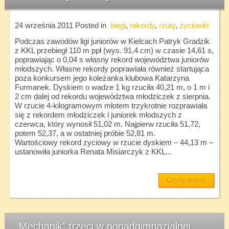
24 września 2011
Posted in
biegi
,
rekordy
,
rzuty
,
życiówki
Podczas zawodów ligi juniorów w Kielcach Patryk Gradzik
z KKL przebiegł 110 m ppł (wys. 91,4 cm) w czasie 14,61 s,
poprawiając o 0,04 s własny rekord województwa juniorów
młodszych. Własne rekordy poprawiała również startująca
poza konkursem jego koleżanka klubowa Katarzyna
Furmanek. Dyskiem o wadze 1 kg rzuciła 40,21 m, o 1 m i
2 cm dalej od rekordu województwa młodziczek z sierpnia.
W rzucie 4-kilogramowym młotem trzykrotnie rozprawiała
się z rekordem młodziczek i juniorek młodszych z
czerwca, który wynosił 51,02 m. Najpierw rzuciła 51,72,
potem 52,37, a w ostatniej próbie 52,81 m.
Wartościowy rekord zyciowy w rzucie dyskiem – 44,13 m –
ustanowiła juniorka Renata Misiarczyk z KKL...
Czytaj więcej
„Mechanik” trzeci w ponadgimnazjalnej