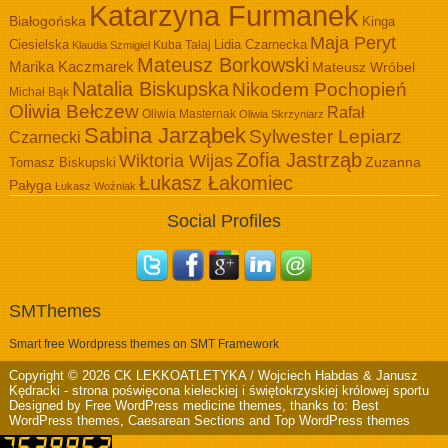
Katarzyna Furmanek
Białogońska
Kinga
Maja Peryt
Ciesielska
Lidia Czarnecka
Kuba Tałaj
Klaudia Szmigiel
Mateusz Borkowski
Marika Kaczmarek
Mateusz Wróbel
Natalia Biskupska
Nikodem Pochopień
Michał Bąk
Oliwia Bełczew
Rafał
Oliwia Masternak
Oliwia Skrzyniarz
Sabina Jarząbek
Sylwester Lepiarz
Czarnecki
Zofia Jastrząb
Wiktoria Wijas
Zuzanna
Tomasz Biskupski
Łukasz Łakomiec
Pałyga
Łukasz Woźniak
Social Profiles
SMThemes
Smart free Wordpress themes on SMT Framework
Copyright © 2026
CK LEKKOATLETYKA / Wojciech Habdas & Janusz
Kędracki
- strona poświęcona kieleckiej i świętokrzyskiej królowej sportu
Designed by
Free WordPress medicine themes
, thanks to:
Best
WordPress themes
,
Caesarean Sections
and
Top WordPress themes