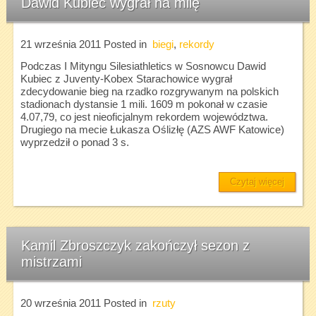
Dawid Kubiec wygrał na milę
21 września 2011
Posted in
biegi
,
rekordy
Podczas I Mityngu Silesiathletics w Sosnowcu Dawid
Kubiec z Juventy-Kobex Starachowice wygrał
zdecydowanie bieg na rzadko rozgrywanym na polskich
stadionach dystansie 1 mili. 1609 m pokonał w czasie
4.07,79, co jest nieoficjalnym rekordem województwa.
Drugiego na mecie Łukasza Oślizłę (AZS AWF Katowice)
wyprzedził o ponad 3 s.
Czytaj więcej
Kamil Zbroszczyk zakończył sezon z
mistrzami
20 września 2011
Posted in
rzuty