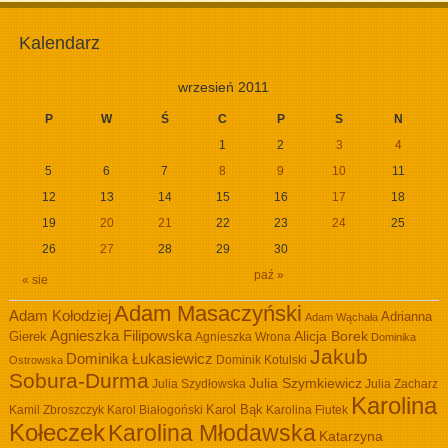
Kalendarz
wrzesień 2011
P
W
Ś
C
P
S
N
1
2
3
4
5
6
7
8
9
10
11
12
13
14
15
16
17
18
19
20
21
22
23
24
25
26
27
28
29
30
paź »
« sie
Adam Masaczyński
Adam Kołodziej
Adrianna
Adam Wąchała
Agnieszka Filipowska
Alicja Borek
Gierek
Agnieszka Wrona
Dominika
Jakub
Dominika Łukasiewicz
Dominik Kotulski
Ostrowska
Sobura-Durma
Julia Szymkiewicz
Julia Szydłowska
Julia Zacharz
Karolina
Kamil Zbroszczyk
Karol Białogoński
Karol Bąk
Karolina Fiutek
Kołeczek
Karolina Młodawska
Katarzyna