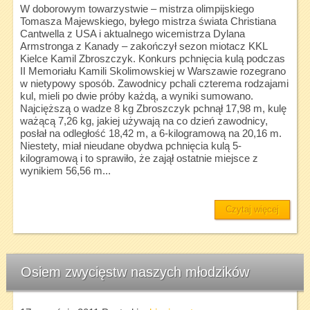
W doborowym towarzystwie – mistrza olimpijskiego
Tomasza Majewskiego, byłego mistrza świata Christiana
Cantwella z USA i aktualnego wicemistrza Dylana
Armstronga z Kanady – zakończył sezon miotacz KKL
Kielce Kamil Zbroszczyk. Konkurs pchnięcia kulą podczas
II Memoriału Kamili Skolimowskiej w Warszawie rozegrano
w nietypowy sposób. Zawodnicy pchali czterema rodzajami
kul, mieli po dwie próby każdą, a wyniki sumowano.
Najcięższą o wadze 8 kg Zbroszczyk pchnął 17,98 m, kulę
ważącą 7,26 kg, jakiej używają na co dzień zawodnicy,
posłał na odległość 18,42 m, a 6-kilogramową na 20,16 m.
Niestety, miał nieudane obydwa pchnięcia kulą 5-
kilogramową i to sprawiło, że zajął ostatnie miejsce z
wynikiem 56,56 m...
Czytaj więcej
Osiem zwycięstw naszych młodzików