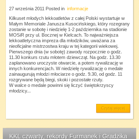
27 września 2011
Posted in
informacje
Kilkuset młodych lekkoatletów z całej Polski wystartuje w
Małym Memoriale Janusza Kusocińskiego, który rozegrany
zostanie w sobotę i niedzielę 1-2 października na stadionie
MOSiR przy ul. Bocznej w Kielcach. To najważniejsza
lekkoatletyczna impreza dla młodzików, uważana za
nieoficjalne mistrzostwa kraju w tej kategorii wiekowej.
Pierwszego dnia (w sobotę) zawody rozpocznie o godz.
11.30 konkurs rzutu młotem dziewcząt. Na godz. 13.30
zaplanowano uroczyste otwarcie, a potem rywalizację w
innych konkurencjach. W niedzielę rywalizację o medale
zainaugurują młodzi młociarze o godz. 9.30, od godz. 11
rozgrywane będą biegi, skoki i pozostałe rzuty.
W walce o medale powinni się liczyć świętokrzyscy
młodzicy...
Czytaj więcej
KKL czwarty, rekordy Furmanek i Gradzika