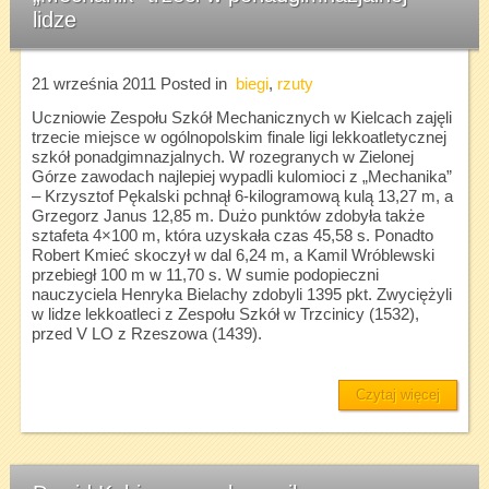
lidze
21 września 2011
Posted in
biegi
,
rzuty
Uczniowie Zespołu Szkół Mechanicznych w Kielcach zajęli
trzecie miejsce w ogólnopolskim finale ligi lekkoatletycznej
szkół ponadgimnazjalnych. W rozegranych w Zielonej
Górze zawodach najlepiej wypadli kulomioci z „Mechanika”
– Krzysztof Pękalski pchnął 6-kilogramową kulą 13,27 m, a
Grzegorz Janus 12,85 m. Dużo punktów zdobyła także
sztafeta 4×100 m, która uzyskała czas 45,58 s. Ponadto
Robert Kmieć skoczył w dal 6,24 m, a Kamil Wróblewski
przebiegł 100 m w 11,70 s. W sumie podopieczni
nauczyciela Henryka Bielachy zdobyli 1395 pkt. Zwyciężyli
w lidze lekkoatleci z Zespołu Szkół w Trzcinicy (1532),
przed V LO z Rzeszowa (1439).
Czytaj więcej