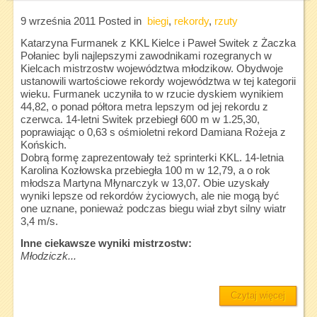
9 września 2011
Posted in
biegi
,
rekordy
,
rzuty
Katarzyna Furmanek z KKL Kielce i Paweł Switek z Żaczka
Połaniec byli najlepszymi zawodnikami rozegranych w
Kielcach mistrzostw województwa młodzikow. Obydwoje
ustanowili wartościowe rekordy województwa w tej kategorii
wieku. Furmanek uczyniła to w rzucie dyskiem wynikiem
44,82, o ponad półtora metra lepszym od jej rekordu z
czerwca. 14-letni Switek przebiegł 600 m w 1.25,30,
poprawiając o 0,63 s ośmioletni rekord Damiana Rożeja z
Końskich.
Dobrą formę zaprezentowały też sprinterki KKL. 14-letnia
Karolina Kozłowska przebiegła 100 m w 12,79, a o rok
młodsza Martyna Młynarczyk w 13,07. Obie uzyskały
wyniki lepsze od rekordów życiowych, ale nie mogą być
one uznane, ponieważ podczas biegu wiał zbyt silny wiatr
3,4 m/s.
Inne ciekawsze wyniki mistrzostw:
Młodziczk...
Czytaj więcej