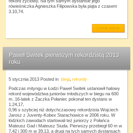
rekord życiowy. Na tym samym dystansie jego
rówieśniczka Agnieszka Filipowska była piąta z czasem
3.10,74.
Czytaj więcej
Paweł Switek pierwszym rekordzistą 2013
roku
5 stycznia 2013
Posted in
biegi
,
rekordy
Podczas mityngu w Łodzi Paweł Switek ustanowił halowy
rekord województwa juniorów młodszych w biegu na 600
m. 16-latek z Żaczka Połaniec pokonał ten dystans w
1.24,17,
0,96 s szybciej niż dotychczasowy rekordzista Wojciech
Jarosz z Juventy-Kobex Starachowice w 2006 roku. W
łódzkich zawodach startowali też juniorzy z Połańca
Mateusz Gad i Mateusz Siuda. Pierwszy przebiegł 60 m w
7,42 i 300 m w 39,13, a drugi na tych samych dystansach