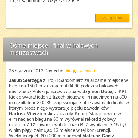
Trójki Sandomierz. Uzyskał czas 8...
Czytaj więcej
Ośme miejsce i finał w halowych
mistrzostwach
25 stycznia 2013
Posted in
biegi
,
życiówki
Jakub Sierżęga
z Trójki Sandomierz zajął ósme miejsce w
biegu na 1500 m z czasem 4.04,90 podczas halowych
mistrzostw Polski juniorów w Spale.
Szymon Dobaj
z KKL
Kielce wygrał jeden z trzech biegów eliminacyjnych na 800
m rezultatem 2.00,35, zapewniając sobie awans do finału, w
którym prócz niego wystartuje pięciu zawodników.
Bartosz Wierzbiński
z Juventy-Kobex Starachowice w
eliminacjach biegu na 60 m wyrównał rekord życiowy
czasem 7,12 i awansował do finału B. Z wynikiem 7,15 był
w nim piąty, zajmując 13 miejsce w tej konkurencji.
W eliminacjach 60 i 200 m startował
Mateusz Gad
z