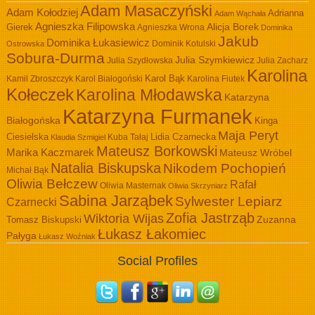
Adam Masaczyński
Adam Kołodziej
Adrianna
Adam Wąchała
Agnieszka Filipowska
Alicja Borek
Gierek
Agnieszka Wrona
Dominika
Jakub
Dominika Łukasiewicz
Dominik Kotulski
Ostrowska
Sobura-Durma
Julia Szymkiewicz
Julia Szydłowska
Julia Zacharz
Karolina
Kamil Zbroszczyk
Karol Białogoński
Karol Bąk
Karolina Fiutek
Kołeczek
Karolina Młodawska
Katarzyna
Katarzyna Furmanek
Białogońska
Kinga
Maja Peryt
Ciesielska
Lidia Czarnecka
Kuba Tałaj
Klaudia Szmigiel
Mateusz Borkowski
Marika Kaczmarek
Mateusz Wróbel
Natalia Biskupska
Nikodem Pochopień
Michał Bąk
Oliwia Bełczew
Rafał
Oliwia Masternak
Oliwia Skrzyniarz
Sabina Jarząbek
Sylwester Lepiarz
Czarnecki
Zofia Jastrząb
Wiktoria Wijas
Zuzanna
Tomasz Biskupski
Łukasz Łakomiec
Pałyga
Łukasz Woźniak
Social Profiles