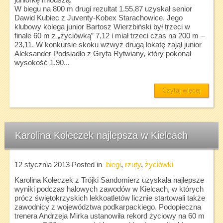
juniorkę młodszą.
W biegu na 800 m drugi rezultat 1.55,87 uzyskał senior
Dawid Kubiec z Juventy-Kobex Starachowice. Jego
klubowy kolega junior Bartosz Wierzbiński był trzeci w
finale 60 m z „życiówką” 7,12 i miał trzeci czas na 200 m –
23,11. W konkursie skoku wzwyż drugą lokatę zajął junior
Aleksander Podsiadło z Gryfa Rytwiany, który pokonał
wysokość 1,90...
Czytaj więcej
Karolina Kołeczek najlepsza w Kielcach
12 stycznia 2013
Posted in
biegi
,
rzuty
,
życiówki
Karolina Kołeczek z Trójki Sandomierz uzyskała najlepsze
wyniki podczas halowych zawodów w Kielcach, w których
prócz świętokrzyskich lekkoatletów licznie startowali także
zawodnicy z województwa podkarpackiego. Podopieczna
trenera Andrzeja Mirka ustanowiła rekord życiowy na 60 m