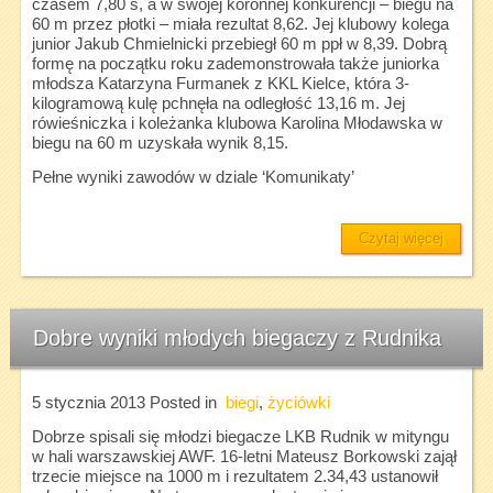
czasem 7,80 s, a w swojej koronnej konkurencji – biegu na
60 m przez płotki – miała rezultat 8,62. Jej klubowy kolega
junior Jakub Chmielnicki przebiegł 60 m ppł w 8,39. Dobrą
formę na początku roku zademonstrowała także juniorka
młodsza Katarzyna Furmanek z KKL Kielce, która 3-
kilogramową kulę pchnęła na odległość 13,16 m. Jej
rówieśniczka i koleżanka klubowa Karolina Młodawska w
biegu na 60 m uzyskała wynik 8,15.
Pełne wyniki zawodów w dziale ‘Komunikaty’
Czytaj więcej
Dobre wyniki młodych biegaczy z Rudnika
5 stycznia 2013
Posted in
biegi
,
życiówki
Dobrze spisali się młodzi biegacze LKB Rudnik w mityngu
w hali warszawskiej AWF. 16-letni Mateusz Borkowski zajął
trzecie miejsce na 1000 m i rezultatem 2.34,43 ustanowił