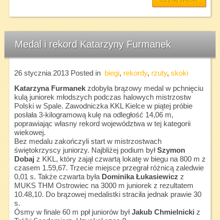
Medal i rekord Katarzyny Furmanek
26 stycznia 2013
Posted in
biegi
,
rekordy
,
rzuty
,
skoki
Katarzyna Furmanek
zdobyła brązowy medal w pchnięciu
kulą juniorek młodszych podczas halowych mistrzostw
Polski w Spale. Zawodniczka KKL Kielce w piątej próbie
posłała 3-kilogramową kulę na odległość 14,06 m,
poprawiając własny rekord województwa w tej kategorii
wiekowej.
Bez medalu zakończyli start w mistrzostwach
świętokrzyscy juniorzy. Najbliżej podium był
Szymon
Dobaj
z KKL, który zajął czwartą lokatę w biegu na 800 m z
czasem 1.59,67. Trzecie miejsce przegrał różnicą zaledwie
0,01 s. Także czwarta była
Dominika Łukasiewicz
z
MUKS THM Ostrowiec na 3000 m juniorek z rezultatem
10.48,10. Do brązowej medalistki straciła jednak prawie 30
s.
Ósmy w finale 60 m ppł juniorów był
Jakub Chmielnicki
z