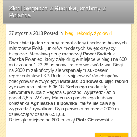
Złoci biegacze z Rudnika, srebrny z
Połańca
27 stycznia 2013
Posted in
biegi
,
rekordy
,
życiówki
Dwa złote i jeden srebrny medal zdobyli podczas halowych
mistrzostw Polski juniorów młodszych świętokrzyscy
biegacze. Medalową serię rozpoczął
Paweł Switek
z
Żaczka Połaniec, który zajął drugie miejsce w biegu na 600
m i czasem 1.23,28 ustanowił rekord województwa. Biegi
na 2000 m zakończyły się wspaniałym sukcesem
reprezentantów LKB Rudnik. Najpierw wśród chłopców
zdecydowanie zwyciężył
Mateusz Borkowski
, bijąc rekord
życiowy rezultatem 5.36,18. Srebrnego medalistę,
Sławomira Kuca z Pegaza Opoczno, wyprzedził aż o
ponad 3,5 s. W ślady Mateusza poszła jego klubowa
koleżanka
Agnieszka Filipowska
i także nie dała się
wyprzedzić rywalkom. Była pierwsza na mecie 2000 m
dziewcząt w czasie 6.51,63.
Dziesiąte miejsce na 600 m zajął
Piotr Ciszewski
z ...
Czytaj więcej