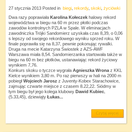
27 stycznia 2013
Posted in
biegi
,
rekordy
,
skoki
,
życiówki
Dwa razy poprawiała
Karolina Kołeczek
halowy rekord
województwa w biegu na 60 m przez płotki podczas
zawodów kontrolnych PZLA w Spale. W eliminacjach
zawodniczka Trójki Sandomierz uzyskała czas 8,39, o 0,06
s lepszy od swojego rekordowego wyniku sprzed roku. W
finale poprawiła się na 8,37, pewnie pokonując rywalki.
Druga na mecie Katarzyna Świostek z AZS-AWF
Warszawa miała 8,54. Sandomierzanka startowała także w
biegu na 60 m bez płotków, ustanawiając rekord życiowy
wynikiem 7,76.
Konkurs skoku o tyczce wygrała
Agnieszka Wrona
z KKL
Kielce wynikiem 3,80 m. Po raz pierwszy w hali na 2000 m
pobiegł
Wojciech Jarosz
z Juventy-Kobex Starachowice,
zajmując czwarte miejsce z czasem 8.22,22. Siódmy w
tym biegu był jego kolega klubowy
Dawid Kubiec
,
(5.33,45), dziewiąty
Łukas...
Czytaj więcej