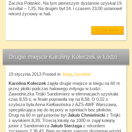
Żaczka Połaniec. Na tym pierwszym dystansie uzyskał 19.
rezultat – 7,25. Na drugim był 14. i czasem 23,00 ustanowił
rekord życiowy w hali.
Czytaj więcej
Drugie miejsce Karoliny Kołeczek w Łodzi
19 stycznia 2013
Posted in
biegi
,
życiówki
Karolina Kołeczek
zajęła drugie miejsce w biegu na 60 m
przez płotki podczas halowego mityngu w Łodzi.
Zawodniczka Trójki Sandomierz w eliminacjach uzyskała
czas 8,59 s, w finale poprawiła się na 8,58. O 0,02 s
szybsza była Anna Kiełbasińska z AZS-AWF Warszawa,
specjalizująca się do tej pory w sprintach bez płotków.
Drugi na 60 m ppł juniorów był
Jakub Chmielnicki
z Trójki
z wynikiem 8,39. Trzecią lokatę na 1000 m zajął kolejny
junior z Sandomierza
Jakub Sierżęga
z rekordem
życiowym 2.36,43. Bieg na takim samym dystansie wśród