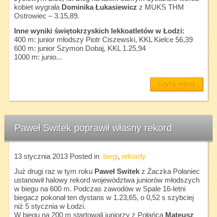
kobiet wygrała
Dominika Łukasiewicz
z MUKS THM
Ostrowiec – 3.15,89.
Inne wyniki świętokrzyskich lekkoatletów w Łodzi:
400 m: junior młodszy Piotr Ciszewski, KKL Kielce 56,39
600 m: junior Szymon Dobaj, KKL 1.25,94
1000 m: junio...
Czytaj więcej
Paweł Switek poprawił własny rekord
13 stycznia 2013
Posted in
biegi
,
rekordy
Już drugi raz w tym roku
Paweł Switek
z Żaczka Połaniec
ustanowił halowy rekord województwa juniorów młodszych
w biegu na 600 m. Podczas zawodów w Spale 16-letni
biegacz pokonał ten dystans w 1.23,65, o 0,52 s szybciej
niż 5 stycznia w Łodzi.
W biegu na 200 m startowali juniorzy z Połańca
Mateusz