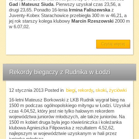
Gad
i
Mateusz Siuda
. Pierwszy uzyskał czas 23,56, a
drugi 23,65. Ponadto 16-lenia
Irmina Faliszewska
z
Juventy-Kobex Starachowice przebiegła 300 m w 46,21, a
jej rok starszy kolega klubowy
Marcin Rzeszowski
2000 m
w 6.07,02.
Czytaj więcej
Rekordy biegaczy z Rudnika w Łodzi
12 stycznia 2013
Posted in
biegi
,
rekordy
,
skoki
,
życiówki
16-letni Mateusz Borkowski z LKB Rudnik wygrał bieg na
1500 m podczas ogólnopolskiego mityngu w Łodzi. Uzyskał
czas 4.04,52, który jest nie tylko halowym rekordem
województwa juniorów młodszych, ale także juniorów. Na
1500 m kobiet druga była jego rówieśniczka i koleżanka
klubowa Agnieszka Filipowska z rezultatem 4.52,62,
najlepszym w województwie uzyskanym w hali przez