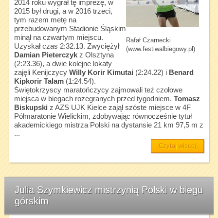
2014 roku wygrał tę imprezę, w
2015 był drugi, a w 2016 trzeci,
tym razem metę na
przebudowanym Stadionie Śląskim
minął na czwartym miejscu.
Rafał Czarnecki
Uzyskał czas 2:32.13. Zwyciężył
(www.festiwalbiegowy.pl)
Damian Pieterczyk
z Olsztyna
(2:23.36), a dwie kolejne lokaty
zajęli Kenijczycy
Willy Korir Kimutai
(2:24.22) i
Benard
Kipkorir Talam
(1:24.54).
Świętokrzyscy maratończycy zajmowali też czołowe
miejsca w biegach rozegranych przed tygodniem.
Tomasz
Biskupski
z AZS UJK Kielce zajął szóste miejsce w 4F
Półmaratonie Wielickim, zdobywając równocześnie tytuł
akademickiego mistrza Polski na dystansie 21 km 97,5 m z
...
Czytaj więcej
Julia Szymkiewicz mistrzynią Polski w biegu
górskim