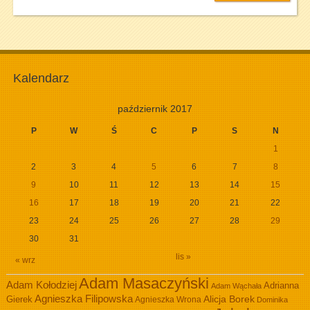
Kalendarz
październik 2017
P
W
Ś
C
P
S
N
1
2
3
4
5
6
7
8
9
10
11
12
13
14
15
16
17
18
19
20
21
22
23
24
25
26
27
28
29
30
31
lis »
« wrz
Adam Masaczyński
Adam Kołodziej
Adrianna
Adam Wąchała
Agnieszka Filipowska
Alicja Borek
Gierek
Agnieszka Wrona
Dominika