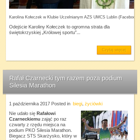
Karolina Kołeczek w Klubie Uczelnianym AZS UMCS Lublin (Faceboo
Odejście Karoliny Kołeczek to ogromna strata dla
świętokrzyskiej „Królowej sportu”...
Czytaj więcej
Rafał Czarnecki tym razem poza podium
Silesia Marathon
1 października 2017
Posted in
biegi
,
życiówki
Nie udało się
Rafałowi
Czarneckiemu
zająć po raz
czwarty z rzędu miejsca na
podium PKO Silesia Marathon.
Biegacz STS Skarżysko, który w