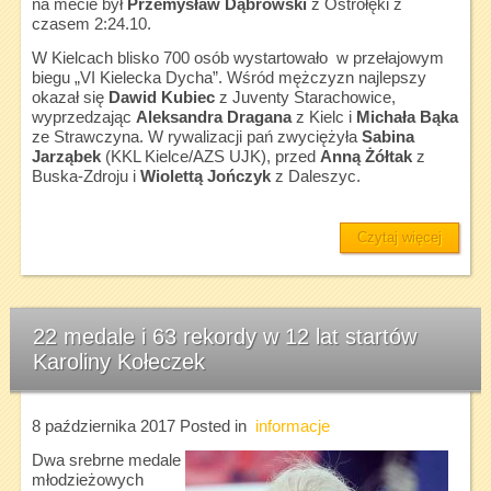
na mecie był
Przemysław Dąbrowski
z Ostrołęki z
czasem 2:24.10.
W Kielcach blisko 700 osób wystartowało w przełajowym
biegu „VI Kielecka Dycha”. Wśród mężczyzn najlepszy
okazał się
Dawid Kubiec
z Juventy Starachowice,
wyprzedzając
Aleksandra Dragana
z Kielc i
Michała Bąka
ze Strawczyna. W rywalizacji pań zwyciężyła
Sabina
Jarząbek
(KKL Kielce/AZS UJK), przed
Anną Żółtak
z
Buska-Zdroju i
Wiolettą Jończyk
z Daleszyc.
Czytaj więcej
22 medale i 63 rekordy w 12 lat startów
Karoliny Kołeczek
8 października 2017
Posted in
informacje
Dwa srebrne medale
młodzieżowych