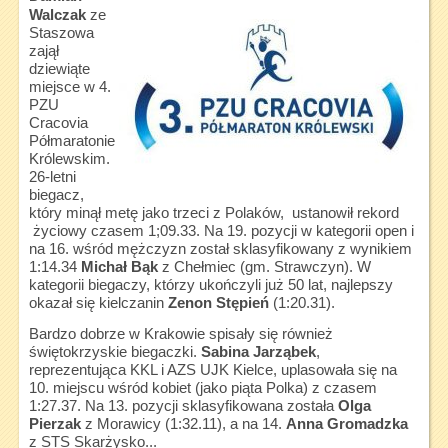
Walczak
ze
Staszowa
zajął
dziewiąte
miejsce w 4.
PZU
Cracovia
Półmaratonie
Królewskim.
26-letni
biegacz,
który minął metę jako trzeci z Polaków, ustanowił rekord
życiowy czasem 1;09.33. Na 19. pozycji w kategorii open i
na 16. wśród mężczyzn został sklasyfikowany z wynikiem
1:14.34
Michał Bąk
z Chełmiec (gm. Strawczyn). W
kategorii biegaczy, którzy ukończyli już 50 lat, najlepszy
okazał się kielczanin
Zenon Stępień
(1:20.31).
Bardzo dobrze w Krakowie spisały się również
świętokrzyskie biegaczki.
Sabina Jarząbek
,
reprezentująca KKL i AZS UJK Kielce, uplasowała się na
10. miejscu wśród kobiet (jako piąta Polka) z czasem
1:27.37. Na 13. pozycji sklasyfikowana została
Olga
Pierzak
z Morawicy (1:32.11), a na 14.
Anna Gromadzka
z STS Skarżysko...