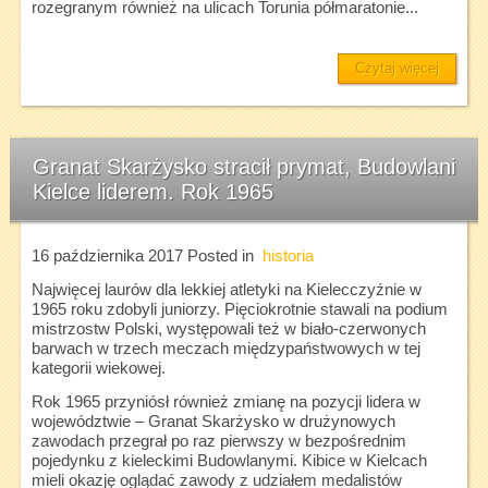
rozegranym również na ulicach Torunia półmaratonie...
Czytaj więcej
Granat Skarżysko stracił prymat, Budowlani
Kielce liderem. Rok 1965
16 października 2017
Posted in
historia
Najwięcej laurów dla lekkiej atletyki na Kielecczyźnie w
1965 roku zdobyli juniorzy. Pięciokrotnie stawali na podium
mistrzostw Polski, występowali też w biało-czerwonych
barwach w trzech meczach międzypaństwowych w tej
kategorii wiekowej.
Rok 1965 przyniósł również zmianę na pozycji lidera w
województwie – Granat Skarżysko w drużynowych
zawodach przegrał po raz pierwszy w bezpośrednim
pojedynku z kieleckimi Budowlanymi. Kibice w Kielcach
mieli okazję oglądać zawody z udziałem medalistów