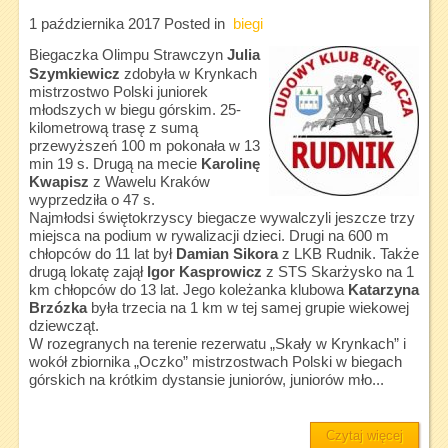
1 października 2017
Posted in
biegi
Biegaczka Olimpu Strawczyn
Julia
Szymkiewicz
zdobyła w Krynkach
mistrzostwo Polski juniorek
młodszych w biegu górskim. 25-
kilometrową trasę z sumą
przewyższeń 100 m pokonała w 13
min 19 s. Drugą na mecie
Karolinę
Kwapisz
z Wawelu Kraków
wyprzedziła o 47 s.
Najmłodsi świętokrzyscy biegacze wywalczyli jeszcze trzy
miejsca na podium w rywalizacji dzieci. Drugi na 600 m
chłopców do 11 lat był
Damian Sikora
z LKB Rudnik. Także
drugą lokatę zajął
Igor Kasprowicz
z STS Skarżysko na 1
km chłopców do 13 lat. Jego koleżanka klubowa
Katarzyna
Brzózka
była trzecia na 1 km w tej samej grupie wiekowej
dziewcząt.
W rozegranych na terenie rezerwatu „Skały w Krynkach” i
wokół zbiornika „Oczko” mistrzostwach Polski w biegach
górskich na krótkim dystansie juniorów, juniorów mło...
Czytaj więcej