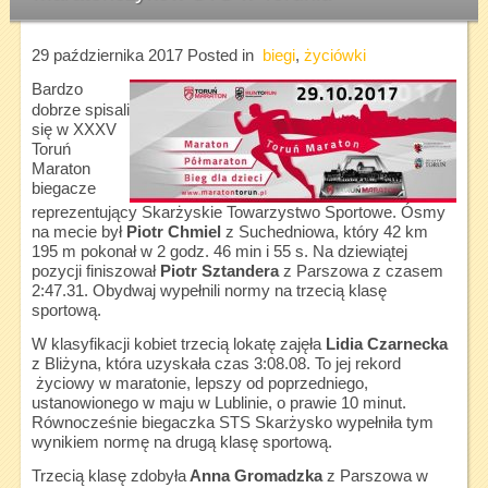
29 października 2017
Posted in
biegi
,
życiówki
Bardzo
dobrze spisali
się w XXXV
Toruń
Maraton
biegacze
reprezentujący Skarżyskie Towarzystwo Sportowe. Ósmy
na mecie był
Piotr Chmiel
z Suchedniowa, który 42 km
195 m pokonał w 2 godz. 46 min i 55 s. Na dziewiątej
pozycji finiszował
Piotr Sztandera
z Parszowa z czasem
2:47.31. Obydwaj wypełnili normy na trzecią klasę
sportową.
W klasyfikacji kobiet trzecią lokatę zajęła
Lidia Czarnecka
z Bliżyna, która uzyskała czas 3:08.08. To jej rekord
życiowy w maratonie, lepszy od poprzedniego,
ustanowionego w maju w Lublinie, o prawie 10 minut.
Równocześnie biegaczka STS Skarżysko wypełniła tym
wynikiem normę na drugą klasę sportową.
Trzecią klasę zdobyła
Anna Gromadzka
z Parszowa w