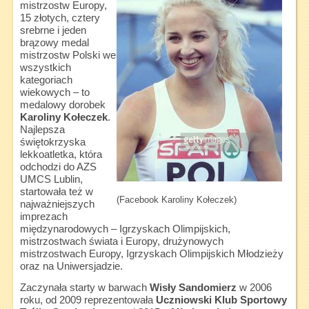
mistrzostw Europy,
15 złotych, cztery
srebrne i jeden
brązowy medal
mistrzostw Polski we
wszystkich
kategoriach
wiekowych – to
medalowy dorobek
Karoliny Kołeczek
.
Najlepsza
świętokrzyska
lekkoatletka, która
odchodzi do AZS
UMCS Lublin,
startowała też w
(Facebook Karoliny Kołeczek)
najważniejszych
imprezach
międzynarodowych – Igrzyskach Olimpijskich,
mistrzostwach świata i Europy, drużynowych
mistrzostwach Europy, Igrzyskach Olimpijskich Młodzieży
oraz na Uniwersjadzie.
Zaczynała starty w barwach
Wisły Sandomierz
w 2006
roku, od 2009 reprezentowała
Uczniowski Klub Sportowy