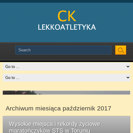
Slide # 2
Slide # 3
Czytaj więcej
Czytaj więcej
Archiwum miesiąca październik 2017
Wysokie miejsca i rekordy życiowe
maratończyków STS w Toruniu