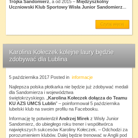
Trójka Sandomierz
, a od 2015 –
Międzyszkolny
Uczniowski Klub Sportowy Wisła Junior Sandomierz
...
Czytaj więcej
Karolina Kołeczek kolejne laury będzie
zdobywać dla Lublina
5 października 2017
Posted in
informacje
Najlepsza polska płotkarka nie będzie już zdobywać medali
dla Sandomierza i województwa
świętokrzyskiego. „
Karolina Kołeczek dołącza do Teamu
KU AZS UMCS Lublin
” – poinformował 5 października
lubelski klub na swoim profilu na Facebooku.
Informację tę potwierdził
Andrzej Mirek
z Wisły Junior
Sandomierz, do ubiegłego roku trener i współtwórca
największych sukcesów Karoliny Kołeczek. – Odchodzi za
porozumieniem klubów. Dalej będzie trenować w Anglii pod