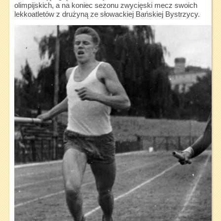
olimpijskich, a na koniec sezonu zwycięski mecz swoich
lekkoatletów z drużyną ze słowackiej Bańskiej Bystrzycy.