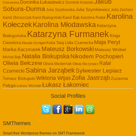
Jakub
Dominika Łukasiewicz
Dominik Kotulski
Ostrowska
Sobura-Durma
Julia Szymkiewicz
Julia Szydłowska
Julia Zacharz
Karolina
Kamil Zbroszczyk
Karol Białogoński
Karol Bąk
Karolina Fiutek
Kołeczek
Karolina Młodawska
Katarzyna
Katarzyna Furmanek
Białogońska
Kinga
Maja Peryt
Ciesielska
Lidia Czarnecka
Kuba Tałaj
Klaudia Szmigiel
Mateusz Borkowski
Marika Kaczmarek
Mateusz Wróbel
Natalia Biskupska
Nikodem Pochopień
Michał Bąk
Oliwia Bełczew
Rafał
Oliwia Masternak
Oliwia Skrzyniarz
Sabina Jarząbek
Sylwester Lepiarz
Czarnecki
Zofia Jastrząb
Wiktoria Wijas
Zuzanna
Tomasz Biskupski
Łukasz Łakomiec
Pałyga
Łukasz Woźniak
Social Profiles
SMThemes
Smart free Wordpress themes on SMT Framework