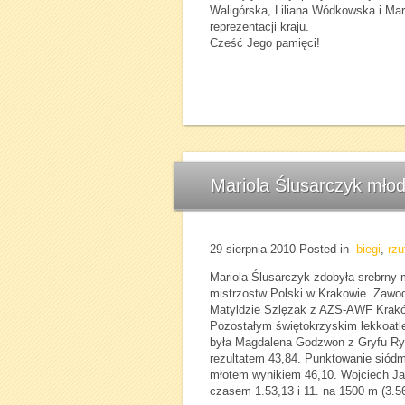
Waligórska, Liliana Wódkowska i Mar
reprezentacji kraju.
Cześć Jego pamięci!
Mariola Ślusarczyk młod
29 sierpnia 2010
Posted in
biegi
,
rzu
Mariola Ślusarczyk zdobyła srebrny
mistrzostw Polski w Krakowie. Zawo
Matyldzie Szlęzak z AZS-AWF Kraków
Pozostałym świętokrzyskim lekkoatle
była Magdalena Godzwon z Gryfu Ryt
rezultatem 43,84. Punktowanie siódm
młotem wynikiem 46,10. Wojciech Ja
czasem 1.53,13 i 11. na 1500 m (3.5