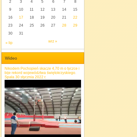
2
3
4
5
6
7
8
9
10
11
12
13
14
15
16
17
18
19
20
21
22
23
24
25
26
27
28
29
30
31
wrz »
« lip
Wideo
Nikodem Pochopień skacze 4,70 m o tyczce i
bije rekord województwa świętokrzyskiego.
Spała 30 stycznia 2022 r.