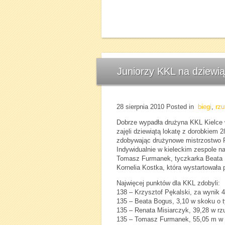
Juniorzy KKL na dziewią
28 sierpnia 2010
Posted in
biegi
,
rzu
Dobrze wypadła drużyna KKL Kielce w 
zajęli dziewiątą lokatę z dorobkiem 2
zdobywając drużynowe mistrzostwo Po
Indywidualnie w kieleckim zespole naj
Tomasz Furmanek, tyczkarka Beata Bo
Kornelia Kostka, która wystartowała 
Najwięcej punktów dla KKL zdobyli:
138 – Krzysztof Pękalski, za wynik 
135 – Beata Bogus, 3,10 w skoku o 
135 – Renata Misiarczyk, 39,28 w rz
135 – Tomasz Furmanek, 55,05 m w r