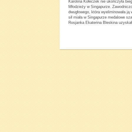
Karolina Kołeczek nie ukończyła bie
Młodzieży w Singapurze. Zawodniczce
dwugłowego, która wyeliminowała ją w
sił miała w Singapurze medalowe szan
Rosjanka Ekaterina Bleskina uzyskał