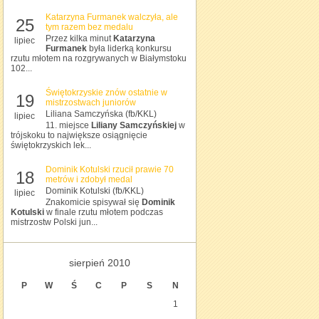
Katarzyna Furmanek walczyła, ale
25
tym razem bez medalu
Przez kilka minut
Katarzyna
lipiec
Furmanek
była liderką konkursu
rzutu młotem na rozgrywanych w Białymstoku
102...
Świętokrzyskie znów ostatnie w
19
mistrzostwach juniorów
Liliana Samczyńska (fb/KKL)
lipiec
11. miejsce
Liliany Samczyńskiej
w
trójskoku to największe osiągnięcie
świętokrzyskich lek...
Dominik Kotulski rzucił prawie 70
18
metrów i zdobył medal
Dominik Kotulski (fb/KKL)
lipiec
Znakomicie spisywał się
Dominik
Kotulski
w finale rzutu młotem podczas
mistrzostw Polski jun...
sierpień 2010
P
W
Ś
C
P
S
N
1