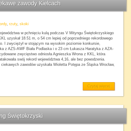
iekawe zawody Kielcach
ordy
,
rzuty
,
skoki
województwa w pchnięciu kulą podczas V Mityngu Świętokrzyskiego
 KKL uzyskał 18.51 m, o 54 cm lepiej od poprzedniego rekordowego
ego. I zwyciężył w stojącym na wysokim poziomie konkursie,
ka z AZS-AWF Biała Podlaska i o 23 cm Łukasza Haratyka z AZA-
ydowane zwycięstwo odniosła Agnieszka Wrona z KKL, która
atakowała swój rekord województwa 4,16, ale bez powodzenia.
 i ciekawych zawodów uzyskała Wioletta Potępa ze Śląska Wrocław,
Czytaj więcej
ng Świętokrzyski