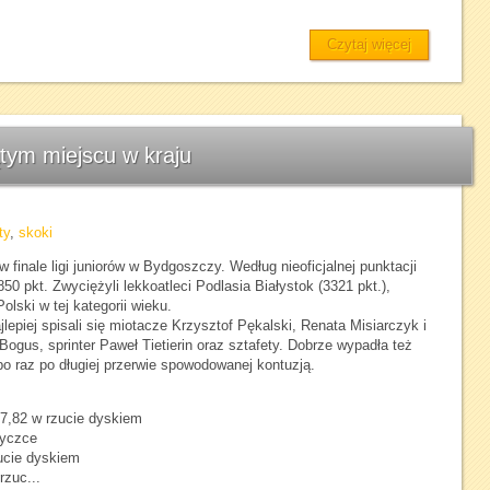
Czytaj więcej
tym miejscu w kraju
ty
,
skoki
finale ligi juniorów w Bydgoszczy. Według nieoficjalnej punktacji
850 pkt. Zwyciężyli lekkoatleci Podlasia Białystok (3321 pkt.),
lski w tej kategorii wieku.
lepiej spisali się miotacze Krzysztof Pękalski, Renata Misiarczyk i
gus, sprinter Paweł Tietierin oraz sztafety. Dobrze wypadła też
po raz po długiej przerwie spowodowanej kontuzją.
47,82 w rzucie dyskiem
tyczce
ucie dyskiem
zuc...