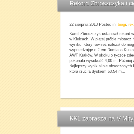
Rekord Zbroszczyka i c
22 sierpnia 2010
Posted in
biegi
,
rek
Kamil Zbroszczyk ustanowił rekord 
w Kielcach. W piątej próbie miotacz
wyniku, który również należał do ni
wyprzedzając o 2 cm Damiana Kusia
AWF Kraków. W skoku o tyczce zdec
pokonała wysokość 4,00 m. Później 
Najlepszy wynik silnie obsadzonych
która rzuciła dyskiem 60,54 m...
KKL zaprasza na V Mity