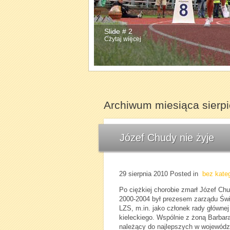
Slide # 2
Czytaj więcej
Archiwum miesiąca sierp
Józef Chudy nie żyje
29 sierpnia 2010
Posted in
bez kateg
Po ciężkiej chorobie zmarł Józef Chud
2000-2004 był prezesem zarządu Świę
LZS, m.in. jako członek rady głównej
kieleckiego. Wspólnie z żoną Barbar
należący do najlepszych w województ