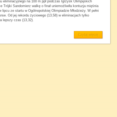
gu eliminacyjnego na 100 m ppł podczas Igrzysk Olimpijskich
 Trójki Sandomierz walkę o finał uniemożliwiła kontuzja mięśnia
 lipcu ze startu w Ogólnopolskiej Olimpiadzie Młodzieży. W pełni
se. Od jej rekordu życiowego (13,58) w eliminacjach tylko
a lepszy czas (13,32).
Czytaj więcej