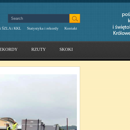
i ŚZLA i KKL
Statystyka i rekordy
Kontakt
EKORDY
RZUTY
SKOKI