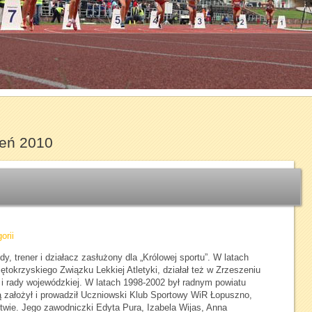
1
2
3
4
5
6
7
ień 2010
orii
y, trener i działacz zasłużony dla „Królowej sportu”. W latach
tokrzyskiego Związku Lekkiej Atletyki, działał też w Zrzeszeniu
 i rady wojewódzkiej. W latach 1998-2002 był radnym powiatu
ą założył i prowadził Uczniowski Klub Sportowy WiR Łopuszno,
wie. Jego zawodniczki Edyta Pura, Izabela Wijas, Anna