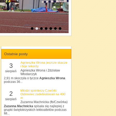
Ostatnie posty
Agnieszka Wrona jeszcze skacze
3
i bije rekordy
Agnieszka Wrona i Zdzisław
sierpień
Włodarczyk
2,91 m skoczyła o tyczce
Agnieszka Wrona
podczas 36...
Młodzi sprinterzy Czwórki
2
Ostrowiec zadebiutowali na 400
m
sierpień
Zuzanna Machnicka (fb/Czwórka)
Zuzanna Machnicka
spisała się najlepiej z
grupki świętokrzyskich lekkoatletów podczas
Mi...