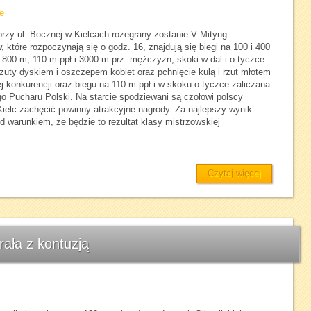
e
 przy ul. Bocznej w Kielcach rozegrany zostanie V Mityng
które rozpoczynają się o godz. 16, znajdują się biegi na 100 i 400
 800 m, 110 m ppł i 3000 m prz. mężczyzn, skoki w dal i o tyczce
zuty dyskiem i oszczepem kobiet oraz pchnięcie kulą i rzut młotem
j konkurencji oraz biegu na 110 m ppł i w skoku o tyczce zaliczana
go Pucharu Polski. Na starcie spodziewani są czołowi polscy
Kielc zachęcić powinny atrakcyjne nagrody. Za najlepszy wynik
 warunkiem, że będzie to rezultat klasy mistrzowskiej
Czytaj więcej
rała z kontuzją