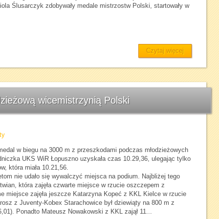
iola Ślusarczyk zdobywały medale mistrzostw Polski, startowały w
Czytaj więcej
zieżową wicemistrzynią Polski
ty
 medal w biegu na 3000 m z przeszkodami podczas młodzieżowych
dniczka UKS WiR Łopuszno uzyskała czas 10.29,36, ulegając tylko
, która miała 10.21,56.
tom nie udało się wywalczyć miejsca na podium. Najbliżej tego
wian, która zajęła czwarte miejsce w rzucie oszczepem z
e miejsce zajęła jeszcze Katarzyna Kopeć z KKL Kielce w rzucie
rosz z Juventy-Kobex Starachowice był dziewiąty na 800 m z
6,01). Ponadto Mateusz Nowakowski z KKL zajął 11...