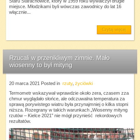
Staru Starachowice, który w 1959 roku wywalczył drugie
miejsce. Młodzikami byli wówczas zawodnicy do lat 16
włącznie...
Czytaj więcej
Rzucali w przenikliwym zimnie. Mało
wiosenny to był mityng
20 marca 2021
Posted in
rzuty
,
życiówki
Termometr wskazywał wprawdzie około zera, czasem zza
chmur wyglądało słońce, ale odczuwalna temperatura za
sprawą porywistego wiatru była przynajmniej o kilka stopni
niższa. Rozegrany w takich warunkach „Wiosenny mityng
rzutów – Kielce 2021” nie mógł przynieść rekordowych
rezultatów.