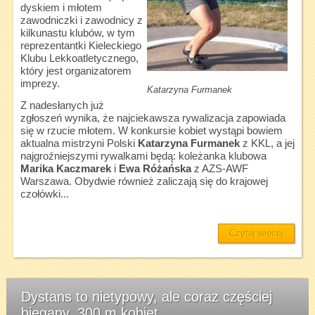
dyskiem i młotem
zawodniczki i zawodnicy z
kilkunastu klubów, w tym
reprezentantki Kieleckiego
Klubu Lekkoatletycznego,
który jest organizatorem
imprezy.
Katarzyna Furmanek
Z nadesłanych już
zgłoszeń wynika, że najciekawsza rywalizacja zapowiada
się w rzucie młotem. W konkursie kobiet wystąpi bowiem
aktualna mistrzyni Polski
Katarzyna Furmanek
z KKL, a jej
najgroźniejszymi rywalkami będą: koleżanka klubowa
Marika Kaczmarek
i
Ewa Różańska
z AZS-AWF
Warszawa. Obydwie również zaliczają się do krajowej
czołówki...
Czytaj więcej
Dystans to nietypowy, ale coraz częściej
biegany. 300 m kobiet