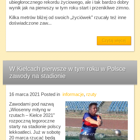
ubiegłorocznego rekordu życiowego, ale i tak bardzo dobry
wynik jak na pierwszy w tym roku start i przenikliwe zimno.
Kilka metrów bliżej od swoich „życiówek” rzucały też inne
doświadczone zaw...
Czytaj więcej
W Kielcach pierwsze w tym roku w Polsce
zawody na stadionie
16 marca 2021
Posted in
informacje
,
rzuty
Zawodami pod nazwą
„Wiosenny mityng w
rzutach – Kielce 2021”
rozpoczną tegoroczne
starty na stadionie polscy
lekkoatleci. Już w sobotę
20 marca rzucać będą