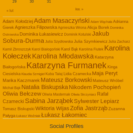
29
30
31
kw. »
« lut
Adam Masaczyński
Adam Kołodziej
Adrianna
Adam Wąchała
Agnieszka Filipowska
Alicja Borek
Gierek
Agnieszka Wrona
Dominika
Jakub
Dominika Łukasiewicz
Dominik Kotulski
Ostrowska
Sobura-Durma
Julia Szymkiewicz
Julia Szydłowska
Julia Zacharz
Karolina
Kamil Zbroszczyk
Karol Białogoński
Karol Bąk
Karolina Fiutek
Kołeczek
Karolina Młodawska
Katarzyna
Katarzyna Furmanek
Białogońska
Kinga
Maja Peryt
Ciesielska
Lidia Czarnecka
Kuba Tałaj
Klaudia Szmigiel
Mateusz Borkowski
Marika Kaczmarek
Mateusz Wróbel
Natalia Biskupska
Nikodem Pochopień
Michał Bąk
Oliwia Bełczew
Rafał
Oliwia Masternak
Oliwia Skrzyniarz
Sabina Jarząbek
Sylwester Lepiarz
Czarnecki
Zofia Jastrząb
Wiktoria Wijas
Zuzanna
Tomasz Biskupski
Łukasz Łakomiec
Pałyga
Łukasz Woźniak
Social Profiles