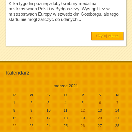
Kilka tygodni później zdobył srebrny medal na
mistrzostwach Polski w Bydgoszczy. Wystąpił też w
mistrzostwach Europy w szwedzkim Göteborgu, ale tego
startu nie mógł zaliczyć do udanych...
Czytaj więcej
Kalendarz
marzec 2021
P
W
Ś
C
P
S
N
1
2
3
4
5
6
7
8
9
10
11
12
13
14
15
16
17
18
19
20
21
22
23
24
25
26
27
28